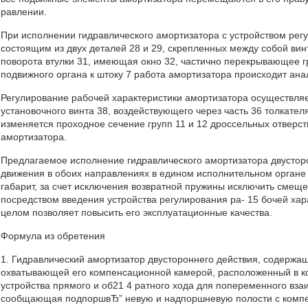
равлении.
При исполнении гидравлического амортизатора с устройством рег
состоящим из двух деталей 28 и 29, скрепленных между собой винт
поворота втулки 31, имеющая окно 32, частично перекрывающее г
подвижного органа к штоку 7 работа амортизатора происходит ана
Регулирование рабочей характеристики амортизатора осуществляе
установочного винта 38, воздействующего через часть 36 толкател
изменяется проходное сечение групп 11 и 12 дроссельных отверст
амортизатора.
Предлагаемое исполнение гидравлического амортизатора двустор
движения в обоих направлениях в едином исполнительном органе (
габарит, за счет исключения возвратной пружины исключить смеще
посредством введения устройства регулирования ра- 15 бочей хар
целом позволяет повысить его эксплуатационные качества.
Формула из обретения
1. Гидравлический амортизатор двустороннего действия, содержа
охватывающей его компенсационной камерой, расположенный в к
устройства прямого и об21 4 ратного хода для попеременного вз
сообщающая подпоршвЂ” невую и надпоршневую полости с компенса