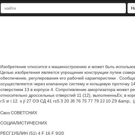
Н
Изобретение относится к машиностроению и может быть использо
Целью изобретения является упрощение конструкции путем совер
обеспечение, регулирования его рабочей характеристики . Сооб
осуществляется через клапанную систему и кольцевую проточку 1
отверстием 13 в корпусе 4. Сопротивление амортизатора может ре
относительно дроссельных отверстий 11 (12), выполненньЕх; в корпусе 
г.5 зг i 12. s j/ 27 ОЭ СД 41 rsS 3 20 J8 76 75 77 79 2J 10 Z9 &amp;. (р
Своз СОВЕТСНИХ
СОЦИАЛИСТИЧЕСНИХ
РЕСГ1УБЛИН (51) 4 F 16 F 9/20