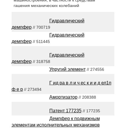
машиностроения, в частности к средствам
гашения механических колебаний
Гидравлический
демпфер
// 700719
Гидравлический
демпфер
// 511445
Гидравлический
демпфер
// 318758
Упругий элемент
// 274556
Г ид ра в л и ч ес к и и д ел1п
ф е р
// 273494
Амортизатор
// 208388
Патент 177235
// 177235
Демпфер к подвижным
элементам исполнительных механизмов