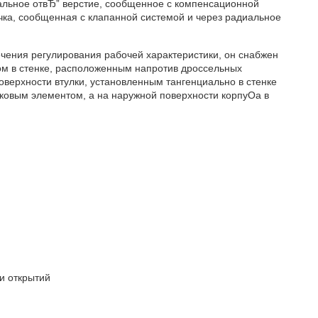
альное отвЂ” верстие, сообщенное с компенсационной
чка, сообщенная с клапанной системой и через радиальное
спечения регулирования рабочей характеристики, он снабжен
ном в стенке, расположенным напротив дроссельных
оверхности втулки, установленным тангенциально в стенке
ковым элементом, а на наружной поверхности корпуОа в
и открытий