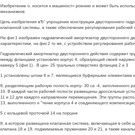
Изобретение о..носится к машиност= роению и может быть испол
механизмов.
Цель изобретения вЂ” упрощение конструкции двустороннего гидр
клапанной системы, а также обеспечение регупирования рабочей х
На фиг.1 изображен гидравлический амортизатор двустороннего де
характеристики; на фиг.2 то же, с устройством регулирования рабоч
Гидравлический амортизатор двустороннего действия содержит тру
между фланцами установлен корпус 4, образующий своей наружно
камеру 5 (фиг.1) . В цен- 25 тральных отверстиях фланцев 2 и 3
1 установлены штоки 6 и 7, являющиеся буферными элементами 
8, разделяющим рабочую полость корпу- 30 са -4, заполненного ра
10. В каждой части рабочей полости размещены дроссельные устоо
11 и 12 для каждого направлении перемещения. Эти группы расп
13, выполненного н "тенке корпуса 4 и соединяющего компенсаци
5 с кольцевой проточкой 14 на поршне
8, в котором размещена клапанная система, включающая в себя цен
клапана 18 и 19, поджимаемые пружинами 20 и 21, а также канал