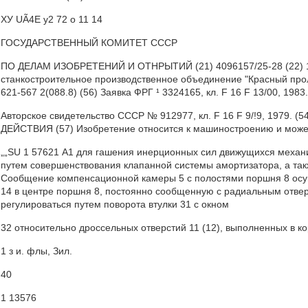
ХУ UÃ4Е у2 72 о 11 14
ГОСУДАРСТВЕННЫЙ КОМИТЕТ СССР
ПО ДЕЛАМ ИЗОБРЕТЕНИЙ И ОТНРЫТИЙ (21) 4096157/25-28 (22) 14.0
станкостроительное производственное объединение "Красный проле
621-567 2(088.8) (56) Заявка ФРГ ¹ 3324165, кл. F 16 F 13/00, 1983
Авторское свидетельство СССР № 912977, кл. F 16 F 9/!9, 19
ДЕЙСТВИЯ (57) Изобретение относится к машиностроению и може
„„SU 1 57621 А1 для гашения инерционных сил движущихся механ
путем совершенствования клапанной системы амортизатора, а так
Сообщение компенсационной камеры 5 с полостями поршня 8 осущ
14 в центре поршня 8, постоянно сообщенную с радиальным отвер
регулироваться путем поворота втулки 31 с окном
32 относительно дроссельных отверстий 11 (12), выполненных в ко
1 з и. флы, Зил.
40
1 13576