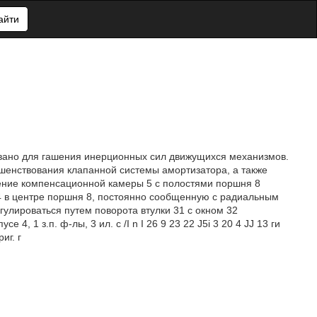
айти
вано для гашения инерционных сил движущихся механизмов.
шенствования клапанной системы амортизатора, а также
щение компенсационной камеры 5 с полостями поршня 8
4 в центре поршня 8, постоянно сообщенную с радиальным
гулироваться путем поворота втулки 31 с окном 32
4, 1 з.п. ф-лы, 3 ил. с /I n I 26 9 23 22 J5i 3 20 4 JJ 13 ги
иг. г