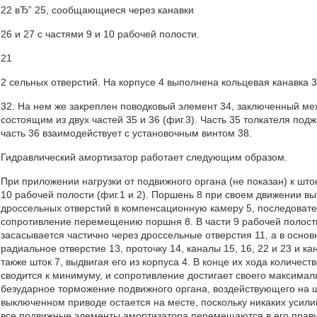
22 вЂ” 25, сообщающиеся через канавки
26 и 27 с частями 9 и 10 рабочей полости.
21
2 сельных отверстий. На корпусе 4 выполнена кольцевая канавка 
32. На нем же закреплен поводковый элемент 34, заключенный ме
состоящим из двух частей 35 и 36 (фиг.3). Часть 35 толкателя под
часть 36 взаимодействует с установочным винтом 38.
Гидравлический амортизатор работает следующим образом.
При приложении нагрузки от подвижного органа (не показан) к што
10 рабочей полости (фиг.1 и 2). Поршень 8 при своем движении вы
дроссельных отверстий в компенсационную камеру 5, последовател
сопротивление перемещению поршня 8. В части 9 рабочей полости
засасывается частично через дроссельные отверстия 11, а в осно
радиальное отверстие 13, проточку 14, каналы 15, 16, 22 и 23 и 
также шток 7, выдвигая его из корпуса 4. В конце их хода количе
сводится к минимуму, и сопротивление достигает своего максимал
безударное торможение подвижного органа, воздействующего на 
выключенном приводе остается на месте, поскольку никаких усилий
все подвижные элементы амортизатора перемещаются в его правую 