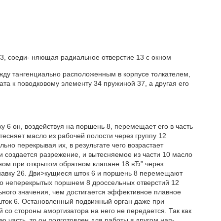
33, соеди- няющая радиальное отверстие 13 с окном
жду тангенциально расположенным в корпусе толкателем,
жата к поводковому элементу 34 пружиной 37, а другая его
ку 6 он, воздействуя на поршень 8, перемещает его в часть
тесняет масло из рабочей полости через группу 12
ьно перекрывая их, в результате чего возрастает
 создается разрежение, и вытесняемое из части 10 масло
вном при открытом обратном клапане 18 вЂ” через
канавку 26. Дви>кущиеся шток 6 и поршень 8 перемещают
ство неперекрытых поршнем 8 дроссельных отверстий 12
ьного значения, чем достигается эффективное плавное
шток 6. Остановленный подвижный орган даже при
 со стороны амортизатора на него не передается. Так как
часть, то он подготовлен для работы в другом нап-.