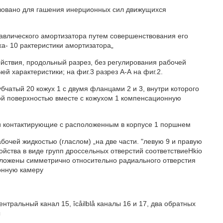
ьзовано для гашения инерционных сил движущихся
авлического амортизатора путем совершенствования его
а- 10 рактеристики амортизатора„
йствия, продольный разрез, без регулирования рабочей
ей характеристики; на фиг.3 разрез А-А на фиг.2.
бчатый 20 кожух 1 с двумя фланцами 2 и 3, внутри которого
й поверхностью вместе с кожухом 1 компенсационную
и контактирующие с расположенным в корпусе 1 поршнем
бочей жидкостью (гласлом) „на две части. "левую 9 и правую
йства в виде групп дроссельных отверстий соответствиеHkio
оложены симметрично относительно радиального отверстия
онную камеру
тральный канал 15, îcåilblå каналы 16 и 17, два обратных
ы