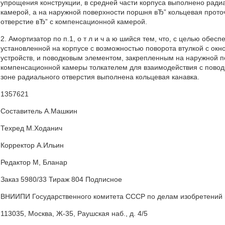
упрощения конструкции, в средней части корпуса выполнено ради
камерой, а на наружной поверхности поршня вЂ” кольцевая прото
отверстие вЂ” с компенсационной камерой.
2. Амортизатор по п.1, о т л и ч а ю шийся тем, что, с целью обе
установленной на корпусе с возможностью поворота втулкой с ок
устройств, и поводковым элементом, закрепленным на наружной п
компенсационной камеры толкателем для взаимодействия с повод
зоне радиального отверстия выполнена кольцевая канавка.
1357621
Составитель А.Машкин
Техред М.Ходанич
Корректор А.Ильин
Редактор М, Бланар
Заказ 5980/33 Тираж 804 Подписное
ВНИИПИ Государственного комитета СССР по делам изобретений 
113035, Москва, Ж-35, Раушская наб., д. 4/5