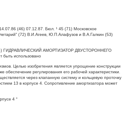
7.86 (46) 07.12.87. Бюл. ¹ 45 (71) Московское
тарий" (72) В.И.Агеев, Ю.П.Алафузов и В.А.Галкин (53)
.
79. (54) ГИДРАВЛИЧЕСКИЙ АМОРТИЗАТОР ДВУСТОРОННЕГО
т быть использовано
измов. Целью изобретения является упрощение конструкции
же обеспечение регулирования его рабочей характеристики.
ествляется через клапанную систему и кольцевую проточку
стием 13 в корпусе 4. Сопротивление амортизатора может
рпусе 4 °