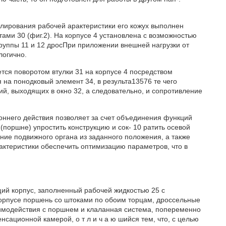
улирования рабочей арактеристики его кожух выполнен
ами 30 (фиг.2). На корпусе 4 установлена с возможностью
руппы 11 и 12 дросПри приложении внешней нагрузки от
логично.
тся поворотом втулки 31 на корпусе 4 посредством
я на понодковый элемент 34, в результа13576 те чего
ий, выходящих в окно 32, а следовательно, и сопротивление
оннего действия позволяет за счет объединения функций
поршне) упростить конструкцию и сок- 10 ратить осевой
ние подвижного органа из заданного положения, а также
актеристики обеспечить оптимизацию параметров, что в
щий корпус, заполненный рабочей жидкостью 25 с
орпусе поршень со штоками по обоим торцам, дроссельные
аимодействия с поршнем и клаланная система, попеременно
ционной камерой, о т л и ч а ю шийся тем, что, с целью