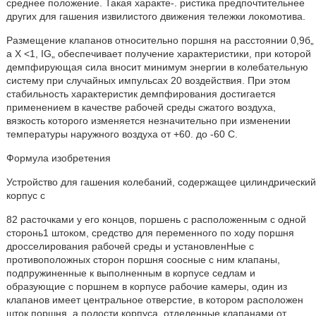
среднее положение. Такая характе-. ристика предпочтительнее
других для гашения извилистого движения тележки локомотива.
Размещение клапанов относительно поршня на расстоянии 0,9б„
а Х <1, IG„ обеспечивает получение характеристики, при которой
демпфирующая сила вносит минимум энергии в колебательную
систему при случайных импульсах 20 воздействия. При этом
стабильность характеристик демпфирования достигается
применением в качестве рабочей среды сжатого воздуха,
вязкость которого изменяется незначительно при изменении
температуры наружного воздуха от +60. до -60 С.
Формула изобретения
Устройство для гашения колебаний, содержащее цилиндрический
корпус с
82 расточками у его концов, поршень с расположенным с одной
сторонь1 штоком, средство для переменного по ходу поршня
дросселирования рабочей среды и установленНые с
противоположных сторон поршня соосные с ним клапаны,
подпружиненные к выполненным в корпусе седлам и
образующие с поршнем в корпусе рабочие камеры, один из
клапанов имеет центральное отверстие, в котором расположен
шток поршня, а полости корпуса, отделенные клапанами от