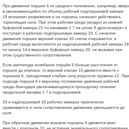
При движении поршня 6 из среднего положения, например, вверх
в увеличивающейся по объему рабочей подпоршневой камере
19 возникает разрежение и на поршень начинает действовать
тормозящая сила. При этом рабочая среда (воздух) из нижней
буферной камеры 21 по канавкам 1 7 на штоке 8 дросселирует и
поступает в рабочую подпоршневую камеру 19. С началом
движения поршня верхний клапан 10 слегка открывается, и
рабочая среда вытесняется из надпоршневой рабочей камеры 18
по каналу 14 в верхнюю буферную камеру 20, не вызывая при
этом существенного сопротивления.
Если амплитуда колебания поршйя 6 больше расстояния от
поршня до клапана, то верхний клапан 10 движется вместе с
поршнем 6, преодолевая слабую силу упругости пружины 12. При
подходе поршня 6 к верхнему положению давление рабочей
среды благодаря увеличивающемуся проходному сечению
продольной канавки 1 7 в подпоршневой
19 и надпоршневой 18 рабочих камерах практически
сравнивается и сила сопротивления движению уменьшается до
нуля .
При обратном движении вначале поршень 6 движется вниз
вместе с клапаном 10, не встречая значительного сопротивления,