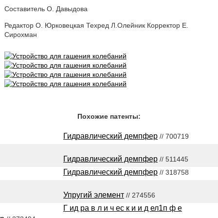
Составитель О. Давыдова
Редактор О. Юрковецкая Техред Л.Олейник Корректор Е.
Сирохман
Похожие патенты:
Гидравлический демпфер
// 700719
Гидравлический демпфер
// 511445
Гидравлический демпфер
// 318758
Упругий элемент
// 274556
Г ид ра в л и ч ес к и и д ел1п ф е