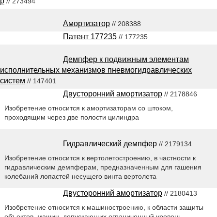
р
// 273494
Амортизатор
// 208388
Патент 177235
// 177235
Демпфер к подвижным элементам
исполнительных механизмов пневмогидравлических
систем
// 147401
Двусторонний амортизатор
// 2178846
Изобретение относится к амортизаторам со штоком,
проходящим через две полости цилиндра
Гидравлический демпфер
// 2179134
Изобретение относится к вертолетостроению, в частности к
гидравлическим демпферам, предназначенным для гашения
колебаний лопастей несущего винта вертолета
Двусторонний амортизатор
// 2180413
Изобретение относится к машиностроению, к области защиты
объектов, машин, допускающих ограниченный уровень