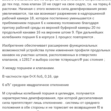
до тех пор, пока клапан 10 не сядет на свое седло, т,е. на торец 4
расточки. Начиная с этого момента сила демпфирования резко
увеличивается, так как возникает разрежение в надпоршненой
рабочей камере 18, которое постепенно уменьшается с
приближением поршня 6 к нижнему положению благодаря
притоку рабочей среды из верхней буферной камеры 20 по
продольной канавке 16 на верхнем штоке 9. При дальнейших
колебаниях поршня 6 в корпусе 1 процесс повторяется .
Изобретение обеспечивает расширение функциональных
возможностей устройства путем изменения профиля продольных
канавок на участках штоков, расположенных в отверстиях
клапанов, з 12817 и выбора соотве тствующегсФ рас стояния ;
Х между поршнем и клапанами.
В частности при 0<Х ñcб„ 0,16, где
6 вЂ” среднее квадратичное отклонение
М случайньк колебаний поршня в цилиндре, получается
характеристика демпфирования, при которой диссипативная
сила препятствует лишь отклонению . системы от среднего
положения в обе стороны и не тормозит ее возвращения f0 в