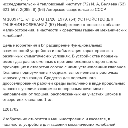
исследовательский тепловозный институт (72) И. А, Беляева (53)
621-567. 2(088. 8) (56) Авторское свидетельство СССР
М 1039741, кл. В 60 G 11/26, 1979. (54) УСТРОЙСТВО ДЛЯ
ГАШЕНИЯ КОЛЕБАНИЙ (57) Изобретение относится к области
мапиностроения, в частности к средствам гашения механических
колебаний.
Цель изобретения вЂ” расширение 4ункциональных
возможностей устройства и стабилизация характеристик в
различных климатических условиях. В устрой-: стве поршень
имеет два расположенных с противоположных сторон штока,
проходящих в отверстия соосно с ними установленнык клапанов.
Клапаны подпружинены к седлам, выполненным в расточках
корпуса у его концов. Средство для переменного
дросселирования рабочей среды выполнено в виде продольных
канавок с увеличивающимся поперечным сечением в
направлении от поршня, расположенных на участках штоков в
отверстиях клапанов. 1 ил.
1281782
Изобретение относится к машиностроению и касается, в
частности, устройств для гашения механических колебаний