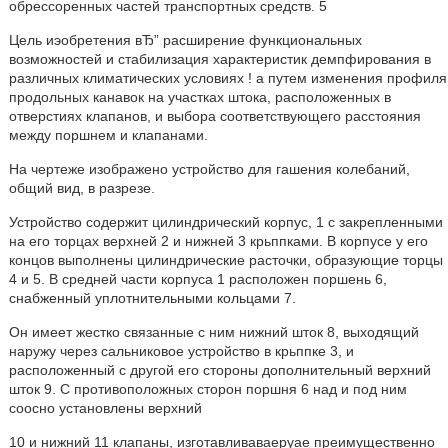
обрессоренных частей транспортных средств. 5
Цель иэобретения вЂ” расширение функциональных
возможностей и стабилизация характеристик демпфирования в
различных климатических условиях ! а путем изменения профиля
продольных канавок на участках штока, расположенных в
отверстиях клапанов, и выбора соответствующего расстояния
между поршнем и клапанами.
На чертеже изображено устройство для гашения колебаний,
общий вид, в разрезе.
Устройство содержит цилиндрический корпус, 1 с закрепленными
на его торцах верхней 2 и нижней 3 крьппками. В корпусе у его
концов выполнены цилиндрические расточки, образующие торцы
4 и 5. В средней части корпуса 1 расположен поршень 6,
снабженный уплотнительными кольцами 7.
Он имеет жестко связанные с ним нижний шток 8, выходящий
наружу через сальниковое устройство в крьппке 3, и
расположенный с другой его стороны дополнительный верхний
шток 9. С противоположных сторон поршня 6 над и под ним
соосно установлены верхний
10 и нижний 11 клапаны, изготавливаваеруае преимущественно