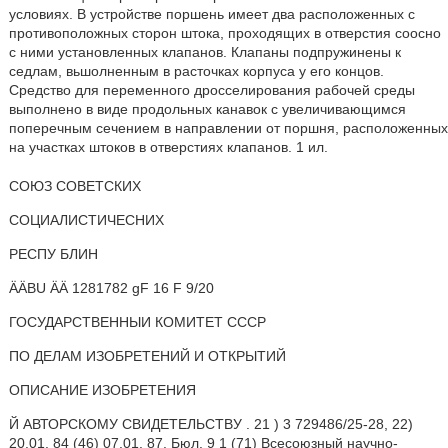
условиях. В устройстве поршень имеет два расположенных с
противоположных сторон штока, проходящих в отверстия соосно
с ними установленных клапанов. Клапаны подпружинены к
седлам, вьшолненным в расточках корпуса у его концов.
Средство для переменного дросселирования рабочей среды
выполнено в виде продольных канавок с увеличивающимся
поперечным сечением в направлении от поршня, расположенных
на участках штоков в отверстиях клапанов. 1 ил.
СОЮЗ СОВЕТСКИХ
СОЦИАЛИСТИЧЕСНИХ
РЕСПУ БЛИН
ÄÄBU ÄÄ 1281782 gF 16 F 9/20
ГОСУДАРСТВЕННЫИ КОМИТЕТ СССР
ПО ДЕЛАМ ИЗОБРЕТЕНИЙ И ОТКРЫТИЙ
ОПИСАНИЕ ИЗОБРЕТЕНИЯ
Й АВТОРСКОМУ СВИДЕТЕЛЬСТВУ . 21 ) 3 729486/25-28, 22)
20.01. 84 (46) 07.01. 87. Бюл. 9 1 (71) Всесоюзный научно-