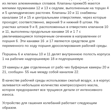
из легких алюминиевых сплавов. Клапаны прижи35 маются
мягкими пружинами 12 и 13 к седлам, выполненным на торцах 4
и 5 цилиндрических расточек. Клапаны 10 и 11 снабжены
каналами 14 и 15 и центральными отверстиями, через которые
проходят, соответственно, верхний 9 и нижний 8 штоки. На
участках штоков 9 и 8, расположенных в отверстиях клапанов 10
и 11, выполнены продольные канавки 16 и 1 7 с
увеличивающимся поперечным сечением в направлении от
поршня 6. Эти канавки 16 .и 17 являются средством для
переменного по ходу поршня дросселирования рабочей среды.
Поршень 6 и клапаны 10 и 11 делят внутреннюю полость корпуса
1 на рабочие надпоршневую 18 и подпоршневую
19 камеры и две отделенные от рабо чих буферные камеры 20 и
21, сообщен- 55 ные между собой каналом 22.
В качестве рабочей среды использован сжатый воздух, а в корпус
заливается небольшое количество компрессорного масла,
которое предохраняет все трущиеся детали от интенсивного
износа.
Устройство для гашения колебаний работает следующим
образом.