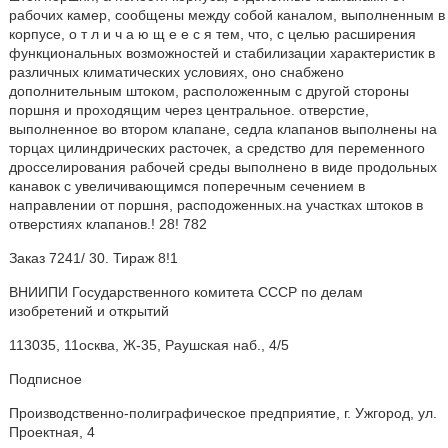
рабочих камер, сообщены между собой каналом, выполненным в
корпусе, о т л и ч а ю щ е е с я тем, что, с целью расширения
функциональных возможностей и стабилизации характеристик в
различных климатических условиях, оно снабжено
дополнительным штоком, расположенным с другой стороны
поршня и проходящим через центральное. отверстие,
выполненное во втором клапане, седла клапанов выполнены на
торцах цилиндрических расточек, а средство для переменного
дросселирования рабочей среды выполнено в виде продольных
канавок с увеличивающимся поперечным сечением в
направлении от поршня, расподоженных.на участках штоков в
отверстиях клапанов.! 28! 782
Заказ 7241/ 30. Тираж 8!1
ВНИИПИ Государственного комитета СССР по делам
изобретений и открытий
113035, 11осква, Ж-35, Раушская наб., 4/5
Подписное
Производственно-полиграфическое предприятие, г. Ужгород, ул.
Проектная, 4