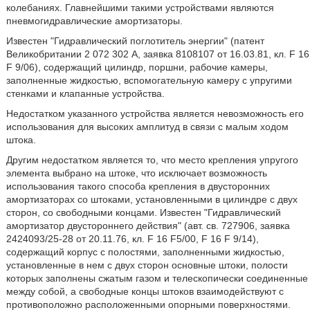
колебаниях. Главнейшими такими устройствами являются
пневмогидравлические амортизаторы.
Известен "Гидравлический поглотитель энергии" (патент
Великобритании 2 072 302 А, заявка 8108107 от 16.03.81, кл. F 16
F 9/06), содержащий цилиндр, поршни, рабочие камеры,
заполненные жидкостью, вспомогательную камеру с упругими
стенками и клапанные устройства.
Недостатком указанного устройства является невозможность его
использования для высоких амплитуд в связи с малым ходом
штока.
Другим недостатком является то, что место крепления упругого
элемента выбрано на штоке, что исключает возможность
использования такого способа крепления в двусторонних
амортизаторах со штоками, установленными в цилиндре с двух
сторон, со свободными концами. Известен "Гидравлический
амортизатор двустороннего действия" (авт. св. 727906, заявка
2424093/25-28 от 20.11.76, кл. F 16 F5/00, F 16 F 9/14),
содержащий корпус с полостями, заполненными жидкостью,
установленные в нем с двух сторон основные штоки, полости
которых заполнены сжатым газом и телескопически соединенные
между собой, а свободные концы штоков взаимодействуют с
противоположно расположенными опорными поверхностями.