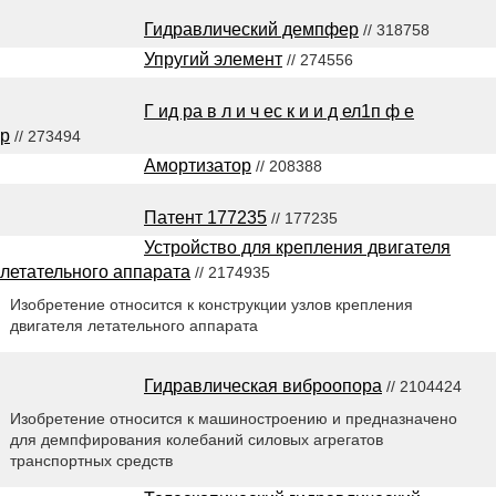
Гидравлический демпфер
// 318758
Упругий элемент
// 274556
Г ид ра в л и ч ес к и и д ел1п ф е
р
// 273494
Амортизатор
// 208388
Патент 177235
// 177235
Устройство для крепления двигателя
летательного аппарата
// 2174935
Изобретение относится к конструкции узлов крепления
двигателя летательного аппарата
Гидравлическая виброопора
// 2104424
Изобретение относится к машиностроению и предназначено
для демпфирования колебаний силовых агрегатов
транспортных средств