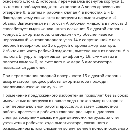
основного штока 2, который, перемещаясь вовнутрь корпуса 1,
вытесняет рабочую жидкость из полости А через дроссельное
отверстие 8, а затем и рабочий клапан 4 в полостях Б и В,
благодаря чему снижаются перегрузки на амортизируемый
объект. Вытесненная из полости А рабочая жидкость в полость В
способствует выдвижению штока слежения 5 с другой стороны
корпуса 1 амортизатора, благодаря чему обеспечивается
неразрывный контакт опорного узла 14 с сопряженной с нею
опорной поверхностью 15 с другой стороны амортизатора.
Избыточная часть рабочей жидкости, вытесненная из полости А в
полость Б, упруго перемещает диафрагму 16, сжимая газ в
полости камеры 6, за счет чего в камере 6 амортизатора
повышается давление.
При перемещении опорной поверхности 15 с другой стороны
амортизатора процесс работы амортизатора проходит
аналогично изложенному выше.
Применение предложенного изобретения позволяет без высоких
импульсных перегрузок в начале хода штоков амортизатора за
счет первоначальной работы дросселя, а затем совместной
работы дросселя и рабочего клапана расширить диапазон
спектра воспринимаемых им динамических нагрузок, за счет
увеличения рабочего хода амортизатора, связанного с
размещением штока слежения во внутренней полости основного