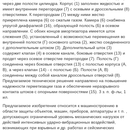
через две полости цилиндра. Корпус (1) заполнен жидкостью и
имеет внутренние перегородки (7) с осевыми и дроссельными (8)
отверстиями. К перегородкам (7) между ними жестко
прикреплена камера (6) со сжатым газом. Камера (6) снабжена
упругой диафрагмой (16), образующей полость (Б) в осевом
направлении. С обоих концов амортизатора имеется шток
слежения (5), установленный с возможностью перемещения во
внутренней полости (Г) основного штока (2), жестко соединенного
с дополнительным штоком (3). Дополнительный шток (3)
содержит клапан (4) в осевом канале, боковые отверстия (13) и
продет через осевое отверстие перегородки (7). Полость (Г)
соединена через боковые отверстия (13) с полостью корпуса (А,
В), а через клапан (14) - с полостью (Б). Полости (А, В)
соединены между собой каналом дроссельных отверстий (8).
Предлагаемое техническое решение направлено на повышение
надежности герметизации газа и обеспечение неразрывного
контакта штоков с опорными поверхностями (15). 3 з. п. ф-лы, 1
ил.
Предлагаемое изобретение относится к машиностроению в
области защиты объектов, машин, приборов, аппаратуры и т. п. ,
допускающих ограниченный уровень механических нагрузок от
действий интенсивных ударно-вибрационных воздействий,
возникающих при взрывных и др. работах и сейсмических