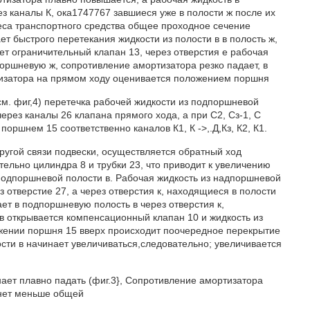
з каналы К, ока1747767 завшиеся уже в полости ж после их
са транспортного средства общее проходное сечение
т быстрого перетекания жидкости из полости в в полость ж,
ет ограничительный клапан 13, через отверстия е рабочая
поршневую ж, сопротивление амортизатора резко падает, в
ртизатора на прямом ходу оценивается положением поршня
С1(см. фиг,4) перетечка рабочей жидкости из подпоршневой
z через каналы 26 клапана прямого хода, а при С2, Сз-1, С
ршнем 15 соответственно каналов К1, К ->,.Д,Кз, К2, К1.
пругой связи подвески, осуществляется обратный ход
тельно цилиндра 8 и трубки 23, что приводит к увеличению
подпоршневой полости в. Рабочая жидкость из надпоршневой
 отверстие 27, а через отверстия к, находящиеся в полости
ает в подпоршневую полость в через отверстия к,
 открывается компенсационный клапан 10 и жидкость из
ижении поршня 15 вверх происходит поочередное перекрытие
ости в начинает увеличиваться,следовательно; увеличивается
ает плавно падать (фиг.3}, Сопротивление амортизатора
анет меньше общей