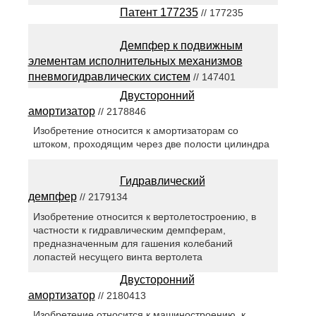
Патент 177235
// 177235
Демпфер к подвижным
элементам исполнительных механизмов
пневмогидравлических систем
// 147401
Двусторонний
амортизатор
// 2178846
Изобретение относится к амортизаторам со
штоком, проходящим через две полости цилиндра
Гидравлический
демпфер
// 2179134
Изобретение относится к вертолетостроению, в
частности к гидравлическим демпферам,
предназначенным для гашения колебаний
лопастей несущего винта вертолета
Двусторонний
амортизатор
// 2180413
Изобретение относится к машиностроению, к