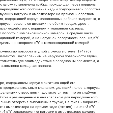
но штоку установлена трубка, проходящая через поршень,
 периодического сообщения над- и подпоршневой полостей
ствующих нагрузок в амортизаторе на прямом и обратном
ия, содержащий корпус, заполненный рабочей жидкостью, с
рпусе поршень со штоками по обоим торцам, дрос- .
 взаимодействия с поршнем и клапанная система,
 полости с компенсационной камерой, в средней части
ационной камерой, а на наружной поверхности поршня,вЂ”
адиальное отверстие вЂ” с компенсационной камерой.
можностью поворота втулкой с окном в стенке, 1747767
лементом, закрепленным на наружной поверхности втулки,
толкатель для взаимодействия с поводковым элементом, а
 выполнена кольцевая канавка.
ре, содержащем корпус с охватыва.ощей его
 с предохранительным клапаном, делящий полость корпуса
сельными отверстиями. достигается тем, что он снабжен
убкой и размещенным в ней клапаном для периодического
льные отверстия выполнены в трубке, На фиг,1 изобра>кен
оты амортизатора на прямом ходе (сжатия); на фиг.3 вЂ”
иг.4 вЂ” характеристика нагрузки в амортизаторе каждого