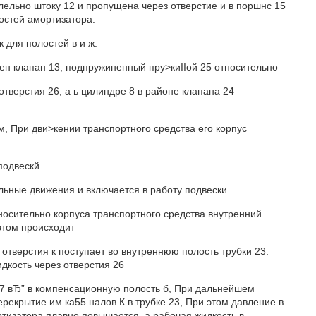
лельно штоку 12 и пропущена через отверстие и в поршнс 15
остей амортизатора.
 для полостей в и ж.
ен клапан 13, подпружиненный пру>киIIой 25 относительно
тверстия 26, а ь цилиндре 8 в районе клапана 24
, При дви>кении транспортного средства его корпус
подвескй.
льные движения и включается в работу подвески.
осительно корпуса транспортного средства внутренний
 этом происходит
 отверстия к поступает во внутреннюю полость трубки 23.
дкость через отверстия 26
 27 вЂ” в компенсационную полость б, При дальнейшем
екрытие им ка55 налов К в трубке 23, При этом давление в
ртизатора плавно повышается, а рабочая жидкость в