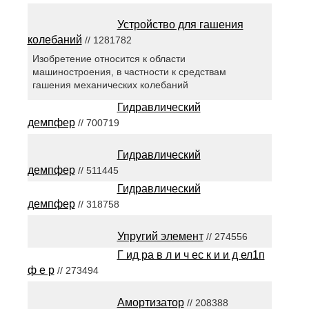
Устройство для гашения
колебаний
// 1281782
Изобретение относится к области
машиностроения, в частности к средствам
гашения механических колебаний
Гидравлический
демпфер
// 700719
Гидравлический
демпфер
// 511445
Гидравлический
демпфер
// 318758
Упругий элемент
// 274556
Г ид ра в л и ч ес к и и д ел1п
ф е р
// 273494
Амортизатор
// 208388