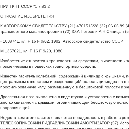
ПРИ ГКНТ СССР "1 7п!3 2
ОПИСАНИЕ ИЗОБРЕТЕНИЯ
К АВТОРСКОМУ СВИДЕТЕЛЬСТВУ (21) 4701515/28 (22) 06.06.89 (46) 
транспортного машиностроения (72) Ю.А.Петров и А.Н.Синицын (53
¹ 1039741, кл. F 16 F 9/02, 1982, Авторское свидетельство СССР
М 1357621, кл. F 16 F 9/20, 1986.
Изобретение относится к транспорт.ным средствам, в частности к
применяемым в подвесках транспортных средств.
Известен гаситель колебаний, содержащий цилиндр с крышками, 
центральным отверстием и разделяющиМ полость цилиндра на шт
профилированную иглу, размещенную в бесштоковой полости и же
Дроссельная игла выполнена в виде втулки и установлена с воз
жестко связанной с крышкой, ограничивающей бесштоковую полост
направляющей.
Недостатком этого гасителя является ненадежность в работе в ре
ТЕЛЕСКОПИЧЕСКИЙ ГИДРАВЛИЧЕСКИЙ АМОРТИЗАТОР (57) Использо
средств в условиях движения с повышенным уровнем дорожных не