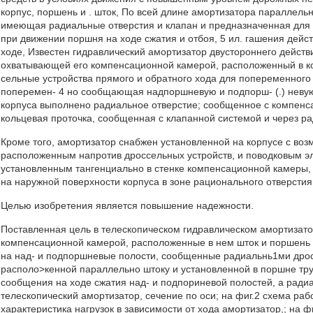
корпус, поршень и . шток, По всей длине амортизатора параллель
имеющая радиальные отверстия и клапан и предназначенная для
при движении поршня на ходе сжатия и отбоя, 5 ил. гашения дей
ходе, Известен гидравлический амортизатор двустороннего действ
охватывающей его компенсационной камерой, расположенный в ко
сельные устройства прямого и обратного хода для попеременного
поперемен- 4 но сообщающая надпоршневую и подпорш- (.) невую
корпуса выполнено радиальное отверстие; сообщенное с компенс
кольцевая проточка, сообщенная с клапанной системой и через р
Кроме того, амортизатор снабжен установленной на корпусе с воз
расположенным напротив дроссельных устройств, и поводковым э
установленным тангенциально в стенке компенсационной камеры, 
на наружной поверхности корпуса в зоне рационального отверстия
Целью изобретения является повышение надежности.
Поставленная цель в телескопическом гидравлическом амортизато
компенсационной камерой, расположенные в нем шток и поршень
на над- и подпоршневые полости, сообщенные радиальнь1ми дрос
располо>кенной параллельно штоку и установленной в поршне тр
сообщения на ходе сжатия над- и подпориневой полостей, а радиа
телескопический амортизатор, сечение по оси; на фиг.2 схема раб
характеристика нагрузок в зависимости от хода амортизатор,; на ф