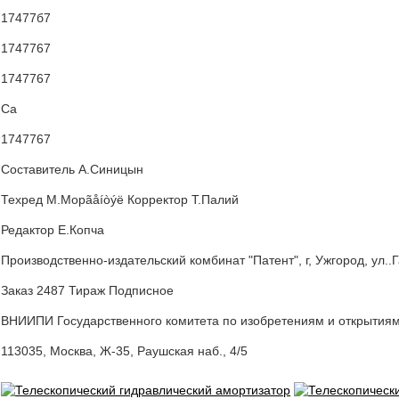
17477б7
1747767
1747767
Са
1747767
Составитель А.Синицын
Техред M.Mopãåíòýë Корректор Т.Палий
Редактор Е.Копча
Производственно-издательский комбинат "Патент", г, Ужгород, ул..
Заказ 2487 Тираж Подписное
ВНИИПИ Государственного комитета по изобретениям и открытия
113035, Москва, Ж-35, Раушская наб., 4/5