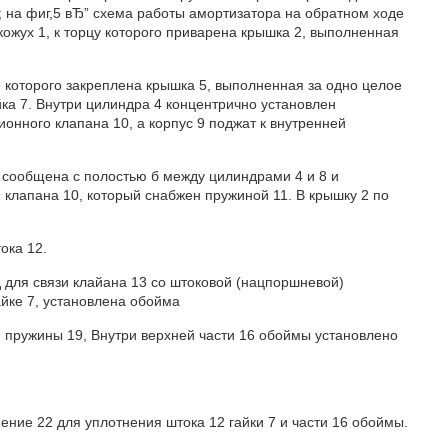
; на фиг,5 вЂ” схема работы амортизатора на обратном ходе
кожух 1, к торцу которого приварена крышка 2, выполненная
 которого закреплена крышка 5, выполненная за одно целое
ка 7. Внутри цилиндра 4 концентрично установлен
онного клапана 10, а корпус 9 поджат к внутренней
и сообщена с полостью б между цилиндрами 4 и 8 и
 клапана 10, который снабжен пружиной 11. В крышку 2 по
ока 12.
 для связи клайана 13 со штоковой (нацпоршневой)
айке 7, установлена обойма
ой пружины 19, Внутри верхней части 16 обоймы установлено
нение 22 для уплотнения штока 12 гайки 7 и части 16 обоймы.