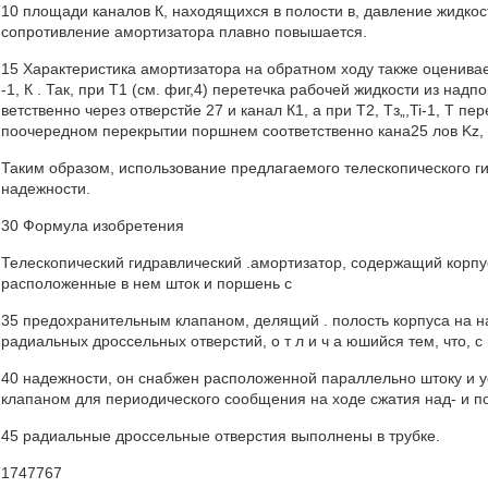
10 площади каналов К, находящихся в полости в, давление жидкос
сопротивление амортизатора плавно повышается.
15 Характеристика амортизатора на обратном ходу также оценивае
-1, К . Так, при Т1 (см. фиг,4) перетечка рабочей жидкости из над
ветственно через отверстйе 27 и канал К1, а при Т2, Тз„,Ti-1, Т п
поочередном перекрытии поршнем соответственно кана25 лов Kz, Кз
Таким образом, использование предлагаемого телескопического 
надежности.
30 Формула изобретения
Телескопический гидравлический .амортизатор, содержащий корп
расположенные в нем шток и поршень с
35 предохранительным клапаном, делящий . полость корпуса на 
радиальных дроссельных отверстий, о т л и ч а юшийся тем, что,
40 надежности, он снабжен расположенной параллельно штоку и 
клапаном для периодического сообщения на ходе сжатия над- и п
45 радиальные дроссельные отверстия выполнены в трубке.
1747767