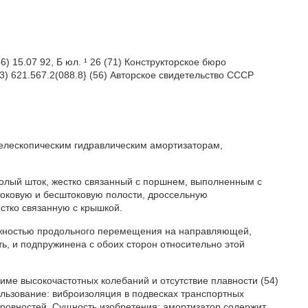
15.07 92, Б юл. ¹ 26 (71) Конструкторское бюро
) 621.567.2(088.8} (56) Авторское свидетельство СССР
 телескопическим гидравлическим амортизаторам,
полый шток, жестко связанный с поршнем, выполненным с
оковую и бесштоковую полости, дроссельную
стко связанную с крышкой.
можностью продольного перемещения на направляющей,
ь, и подпружинена с обоих сторон относительно этой
жиме высокочастотных колебаний и отсутствие плавности (54)
вание: виброизоляция в подвесках транспортных
ровностей. Сущность изобретения: амортизатор содержит