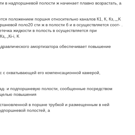
ти в надпоршневой полости ж начинает плавно возрастать, а
тся положением поршня относительно каналов К1, К, Кз,.„,K
поршневой поло20 сти ж в полости б и в осуществляется соот- .
еретечка жидкости в полость в осуществляется при
„.„Кi-i, K
гидравлического амортизатора обеспечивает повышение
ус с охватывающей его компенсационной камерой,
над- и подпоршневую полости, сообщенные посредством
 с целью повышения
установленной в поршне трубкой и размещенным в ней
одпоршневой полостей, а