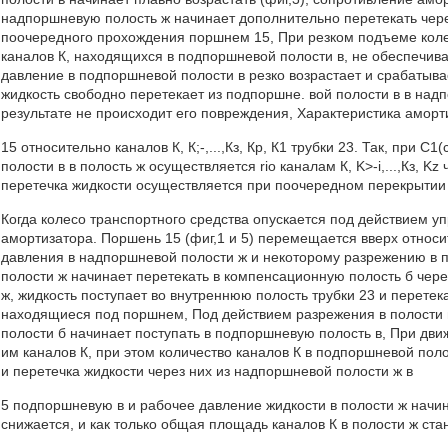
надпоршневую полость ж начинает дополнительно перетекать чере
поочередного прохождения поршнем 15, При резком подъеме коле
каналов К, находящихся в подпоршневой полости в, не обеспечивае
давление в подпоршневой полости в резко возрастает и срабатыва
жидкость свободно перетекает из подпоршне. вой полости в в над
результате не происходит его повреждения, Характеристика амо
15 относительно каналов К, К;-,...,Кз, Кр, К1 трубки 23. Так, при 
полости в в полость ж осуществляется rio каналам К, K>-i,...,Кз, K
перетечка жидкости осуществляется при поочередном перекрытии по
Когда колесо транспортного средства опускается под действием у
амортизатора. Поршень 15 (фиг,1 и 5) перемещается вверх относи
давления в надпоршневой полости ж и некоторому разрежению в 
полости ж начинает перетекать в компенсационную полость б через
ж, жидкость поступает во внутреннюю полость трубки 23 и перетек
находящиеся под поршнем, Под действием разрежения в полости в
полости б начинает поступать в подпоршневую полость в, При дв
им каналов К, при этом количество каналов К в подпоршневой пол
и перетечка жидкости через них из надпоршневой полости ж в
5 подпоршневую в и рабочее давление жидкости в полости ж начин
снижается, и как только общая площадь каналов К в полости ж ст