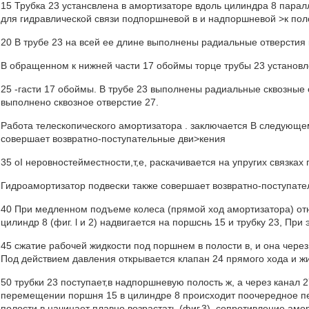
15 Трубка 23 устансвлена в амортизаторе вдоль цилиндра 8 парал
для гидравлической связи подпоршневой в и надпоршневой >к пол
20 В трубе 23 на всей ее длине выполнены радиальные отверстия к
В обращенном к нижней части 17 обоймы торце трубы 23 установл
25 -гасти 17 обоймы. В трубе 23 выполнены радиальные сквозные о
выполнено сквозное отверстие 27.
Работа телескопического амортизатора . заключается B следующем
совершает возвратно-поступательные дви>кения
35 oI неровностейместности,т,е, раскачивается на упругих связках 
Гидроамортизатор подвески также совершает возвратно-поступате
40 При медленном подъеме колеса (прямой ход амортизатора) отн
цилиндр 8 (фиг. l и 2) надвигается на поршснь 15 и трубку 23, При
45 сжатие рабочей жидкости под поршнем в полости в, и она через
Под действием давления открывается клапан 24 прямого хода и жи
50 трубки 23 поступает,в надпоршневую полость ж, а через канал
перемещении поршня 15 в цилиндре 8 происходит поочередное пер
полости в начинает плавно возрастать (фиг,3), сопротивление амо