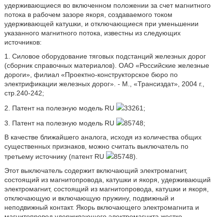
удерживающиеся во включенном положении за счет магнитного
потока в рабочем зазоре якоря, создаваемого током
удерживающей катушки, и отключающиеся при уменьшении
указанного магнитного потока, известны из следующих
источников:
1. Силовое оборудование тяговых подстанций железных дорог
(сборник справочных материалов). ОАО «Российские железные
дороги», филиал «Проектно-конструкторское бюро по
электрификации железных дорог». - М., «Трансиздат», 2004 г.,
стр.240-242;
2. Патент на полезную модель RU
33261;
3. Патент на полезную модель RU
85748;
В качестве ближайшего аналога, исходя из количества общих
существенных признаков, можно считать выключатель по
третьему источнику (патент RU
85748).
Этот выключатель содержит включающий электромагнит,
состоящий из магнитопровода, катушки и якоря, удерживающий
электромагнит, состоящий из магнитопровода, катушки и якоря,
отключающую и включающую пружину, подвижный и
неподвижный контакт. Якорь включающего электромагнита и
магнитопровод удерживающего электромагнита жестко