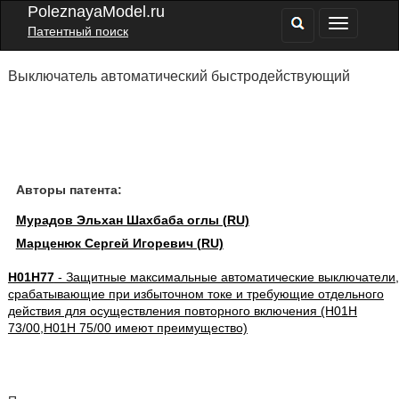
PoleznayaModel.ru
Патентный поиск
Выключатель автоматический быстродействующий
Авторы патента:
Мурадов Эльхан Шахбаба оглы (RU)
Марценюк Сергей Игоревич (RU)
H01H77
- Защитные максимальные автоматические выключатели,
срабатывающие при избыточном токе и требующие отдельного
действия для осуществления повторного включения (H01H
73/00,H01H 75/00 имеют преимущество)