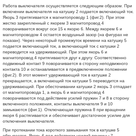
Работа выключателя осуществляется следующим образом. При
включении выключателя на катушку 2 подается включающий ток.
Якорь 3 притягивается к магнитопроводу 1 (фиг.2). При этом
жестко закрепленный с якорем 3 магнитопровод 4
поворачивается вокруг оси 15 к якорю 6. Между якорем 6 и
магнитопроводом 4 остается воздушный зазор (на фигурах не
показан). Через некоторый промежуток времени на катушку 5
подается включающий ток, а включающий ток с катушки 2
переводится на удерживающий. При этом якорь 6 и
магнитопровод 4 притягиваются друг к другу. Соответственно
подвижный контакт 9 поворачивается в сторону неподвижного
контакта 10 и останавливается в предвключенном положении
(фиг.2). В этот момент удерживающий ток в катушке 2
прекращается, а включающий ток катушки 5 переводится на
удерживающий. При обесточивании катушки 2 якорь 3 отпадает
от магнитопровода 1, а якорь 6 и магнитопровод 4
поворачиваются под действием усилий пружин 7 и 8 в сторону
включенного положения, контакты выключателя 9 и 10
замыкаются (фиг.1). Отключающая пружина 8 при вращении
якоря 6 растягивается и обеспечивает достаточное усилие для
отключения выключателя.
При протекании тока короткого замыкания ток в катушке 5
обрывается. Якорь 6 под действием усилий пружины 7