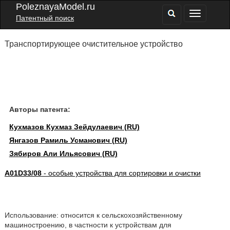
PoleznayaModel.ru
Патентный поиск
Транспортирующее очистительное устройство
Авторы патента:
Кухмазов Кухмаз Зейдулаевич (RU)
Янгазов Рамиль Усманович (RU)
Зябиров Али Ильясович (RU)
A01D33/08
- особые устройства для сортировки и очистки
Использование: относится к сельскохозяйственному
машиностроению, в частности к устройствам для