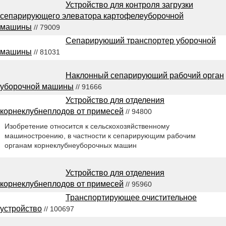
Устройство для контроля загрузки
сепарирующего элеватора картофелеуборочной
машины
// 79009
Сепарирующий транспортер уборочной
машины
// 81031
Наклонный сепарирующий рабочий орган
уборочной машины
// 91666
Устройство для отделения
корнеклубнеплодов от примесей
// 94800
Изобретение относится к сельскохозяйственному
машиностроению, в частности к сепарирующим рабочим
органам корнеклубнеуборочных машин
Устройство для отделения
корнеклубнеплодов от примесей
// 95960
Транспортирующее очистительное
устройство
// 100697