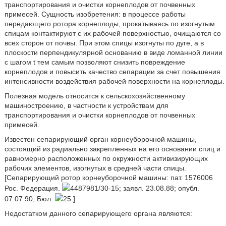
транспортирования и очистки корнеплодов от почвенных
примесей. Сущность изобретения: в процессе работы
передающего ротора корнеплоды, прокатываясь по изогнутым
спицам контактируют с их рабочей поверхностью, очищаются со
всех сторон от почвы. При этом спицы изогнуты по дуге, а в
плоскости перпендикулярной основанию в виде ломанной линии
с шагом t тем самым позволяют снизить повреждение
корнеплодов и повысить качество сепарации за счет повышения
интенсивности воздействия рабочей поверхности на корнеплоды.
Полезная модель относится к сельскохозяйственному
машиностроению, в частности к устройствам для
транспортирования и очистки корнеплодов от почвенных
примесей.
Известен сепарирующий орган корнеуборочной машины,
состоящий из радиально закрепленных на его основании спиц и
равномерно расположенных по окружности активизирующих
рабочих элементов, изогнутых в средней части спицы.
[Сепарирующий ротор корнеуборочной машины: пат. 1576006
Рос. Федерация.
4487981/30-15; заявл. 23.08.88; опубл.
07.07.90, Бюл.
25.]
Недостатком данного сепарирующего органа являются: