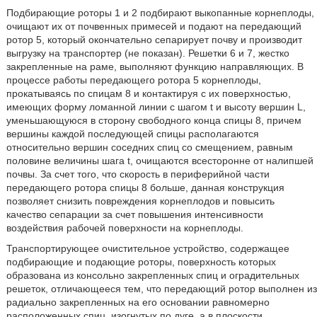
Подбирающие роторы 1 и 2 подбирают выкопанные корнеплоды,
очищают их от почвенных примесей и подают на передающий
ротор 5, который окончательно сепарирует почву и производит
выгрузку на транспортер (не показан). Решетки 6 и 7, жестко
закрепленные на раме, выполняют функцию направляющих. В
процессе работы передающего ротора 5 корнеплоды,
прокатываясь по спицам 8 и контактируя с их поверхностью,
имеющих форму ломанной линии с шагом t и высоту вершин L,
уменьшающуюся в сторону свободного конца спицы 8, причем
вершины каждой последующей спицы располагаются
относительно вершин соседних спиц со смещением, равным
половине величины шага t, очищаются всесторонне от налипшей
почвы. За счет того, что скорость в периферийной части
передающего ротора спицы 8 больше, данная конструкция
позволяет снизить повреждения корнеплодов и повысить
качество сепарации за счет повышения интенсивности
воздействия рабочей поверхности на корнеплоды.
Транспортирующее очистительное устройство, содержащее
подбирающие и подающие роторы, поверхность которых
образована из консольно закрепленных спиц и оградительных
решеток, отличающееся тем, что передающий ротор выполнен из
радиально закрепленных на его основании равномерно
расположенных спиц, изогнутых по дуге, а в плоскости,