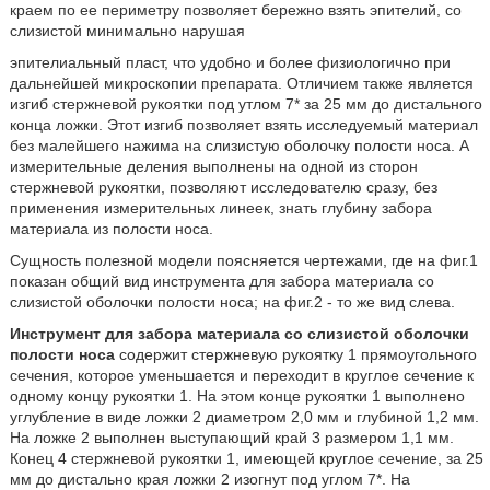
краем по ее периметру позволяет бережно взять эпителий, со
слизистой минимально нарушая
эпителиальный пласт, что удобно и более физиологично при
дальнейшей микроскопии препарата. Отличием также является
изгиб стержневой рукоятки под утлом 7* за 25 мм до дистального
конца ложки. Этот изгиб позволяет взять исследуемый материал
без малейшего нажима на слизистую оболочку полости носа. А
измерительные деления выполнены на одной из сторон
стержневой рукоятки, позволяют исследователю сразу, без
применения измерительных линеек, знать глубину забора
материала из полости носа.
Сущность полезной модели поясняется чертежами, где на фиг.1
показан общий вид инструмента для забора материала со
слизистой оболочки полости носа; на фиг.2 - то же вид слева.
Инструмент для забора материала со слизистой оболочки
полости носа
содержит стержневую рукоятку 1 прямоугольного
сечения, которое уменьшается и переходит в круглое сечение к
одному концу рукоятки 1. На этом конце рукоятки 1 выполнено
углубление в виде ложки 2 диаметром 2,0 мм и глубиной 1,2 мм.
На ложке 2 выполнен выступающий край 3 размером 1,1 мм.
Конец 4 стержневой рукоятки 1, имеющей круглое сечение, за 25
мм до дистально края ложки 2 изогнут под углом 7*. На