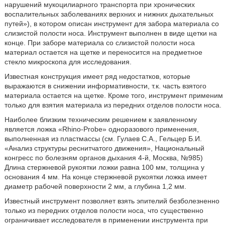
нарушений мукоцилиарного транспорта при хронических
воспалительных заболеваниях верхних и нижних дыхательных
путей»), в котором описан инструмент для забора материала со
слизистой полости носа. Инструмент выполнен в виде щетки на
конце. При заборе материала со слизистой полости носа
материал остается на щетке и переносится на предметное
стекло микроскопа для исследования.
Известная конструкция имеет ряд недостатков, которые
выражаются в снижении информативности, т.к. часть взятого
материала остается на щетке. Кроме того, инструмент применим
только для взятия материала из передних отделов полости носа.
Наиболее близким техническим решением к заявленному
является ложка «Rhino-Probe» одноразового применения,
выполненная из пластмассы (см. Гулаев С.А., Гельцер Б.И.
«Анализ структуры реснитчатого движения», Национальный
конгресс по болезням органов дыхания 4-й, Москва, №985)
Длина стержневой рукоятки ложки равна 100 мм, толщина у
основания 4 мм. На конце стержневой рукоятки ложка имеет
диаметр рабочей поверхности 2 мм, а глубина 1,2 мм.
Известный инструмент позволяет взять эпителий безболезненно
только из передних отделов полости носа, что существенно
ограничивает исследователя в применении инструмента при