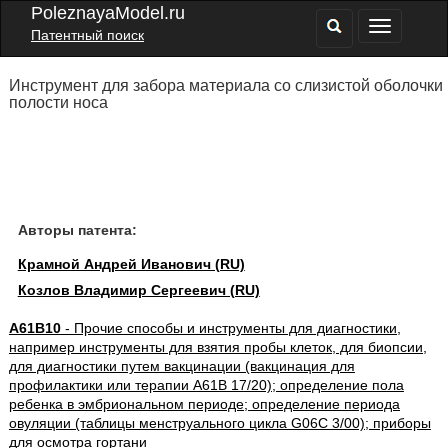
PoleznayaModel.ru
Патентный поиск
Инструмент для забора материала со слизистой оболочки
полости носа
Авторы патента:
Крамной Андрей Иванович (RU)
Козлов Владимир Сергеевич (RU)
A61B10
- Прочие способы и инструменты для диагностики,
например инструменты для взятия пробы клеток, для биопсии,
для диагностики путем вакцинации (вакцинация для
профилактики или терапии A61B 17/20); определение пола
ребенка в эмбриональном периоде; определение периода
овуляции (таблицы менструального цикла G06C 3/00); приборы
для осмотра гортани