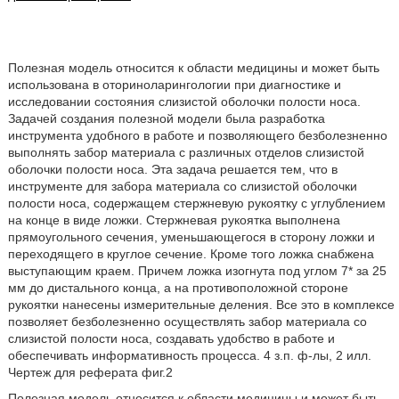
Полезная модель относится к области медицины и может быть
использована в оториноларингологии при диагностике и
исследовании состояния слизистой оболочки полости носа.
Задачей создания полезной модели была разработка
инструмента удобного в работе и позволяющего безболезненно
выполнять забор материала с различных отделов слизистой
оболочки полости носа. Эта задача решается тем, что в
инструменте для забора материала со слизистой оболочки
полости носа, содержащем стержневую рукоятку с углублением
на конце в виде ложки. Стержневая рукоятка выполнена
прямоугольного сечения, уменьшающегося в сторону ложки и
переходящего в круглое сечение. Кроме того ложка снабжена
выступающим краем. Причем ложка изогнута под углом 7* за 25
мм до дистального конца, а на противоположной стороне
рукоятки нанесены измерительные деления. Все это в комплексе
позволяет безболезненно осуществлять забор материала со
слизистой полости носа, создавать удобство в работе и
обеспечивать информативность процесса. 4 з.п. ф-лы, 2 илл.
Чертеж для реферата фиг.2
Полезная модель относится к области медицины и может быть