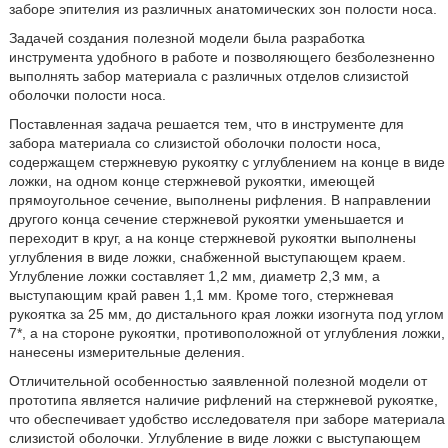
заборе эпителия из различных анатомических зон полости носа.
Задачей создания полезной модели была разработка
инструмента удобного в работе и позволяющего безболезненно
выполнять забор материала с различных отделов слизистой
оболочки полости носа.
Поставленная задача решается тем, что в инструменте для
забора материала со слизистой оболочки полости носа,
содержащем стержневую рукоятку с углублением на конце в виде
ложки, на одном конце стержневой рукоятки, имеющей
прямоугольное сечение, выполнены рифления. В направлении
другого конца сечение стержневой рукоятки уменьшается и
переходит в круг, а на конце стержневой рукоятки выполнены
углубления в виде ложки, снабженной выступающем краем.
Углубление ложки составляет 1,2 мм, диаметр 2,3 мм, а
выступающим край равен 1,1 мм. Кроме того, стержневая
рукоятка за 25 мм, до дистального края ложки изогнута под углом
7*, а на стороне рукоятки, противоположной от углубления ложки,
нанесены измерительные деления.
Отличительной особенностью заявленной полезной модели от
прототипа является наличие рифлений на стержневой рукоятке,
что обеспечивает удобство исследователя при заборе материала
слизистой оболочки. Углубление в виде ложки с выступающем