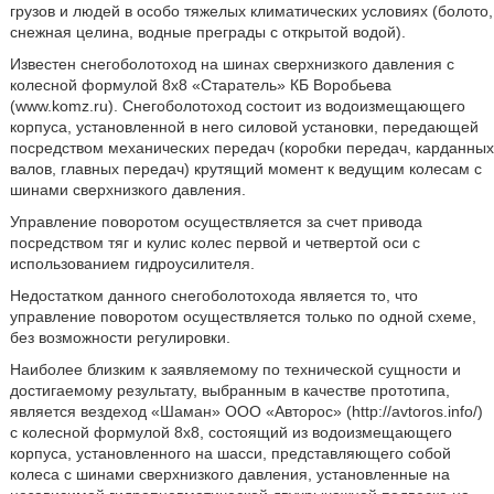
грузов и людей в особо тяжелых климатических условиях (болото,
снежная целина, водные преграды с открытой водой).
Известен снегоболотоход на шинах сверхнизкого давления с
колесной формулой 8х8 «Старатель» КБ Воробьева
(www.komz.ru). Снегоболотоход состоит из водоизмещающего
корпуса, установленной в него силовой установки, передающей
посредством механических передач (коробки передач, карданных
валов, главных передач) крутящий момент к ведущим колесам с
шинами сверхнизкого давления.
Управление поворотом осуществляется за счет привода
посредством тяг и кулис колес первой и четвертой оси с
использованием гидроусилителя.
Недостатком данного снегоболотохода является то, что
управление поворотом осуществляется только по одной схеме,
без возможности регулировки.
Наиболее близким к заявляемому по технической сущности и
достигаемому результату, выбранным в качестве прототипа,
является вездеход «Шаман» ООО «Авторос» (http://avtoros.info/)
с колесной формулой 8х8, состоящий из водоизмещающего
корпуса, установленного на шасси, представляющего собой
колеса с шинами сверхнизкого давления, установленные на