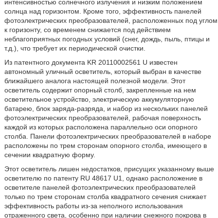
интенсивностью солнечного излучения и низким положением
солнца над горизонтом. Кроме того, эффективность панелей
фотоэлектрических преобразователей, расположенных под углом
к горизонту, со временем снижается под действием
неблагоприятных погодных условий (снег, дождь, пыль, птицы и
т.д.), что требует их периодической очистки.
Из патентного документа KR 20110002561 U известен
автономный уличный осветитель, который выбран в качестве
ближайшего аналога настоящей полезной модели. Этот
осветитель содержит опорный столб, закрепленные на нем
осветительное устройство, электрическую аккумуляторную
батарею, блок заряда-разряда, и набор из нескольких панелей
фотоэлектрических преобразователей, рабочая поверхность
каждой из которых расположена параллельно оси опорного
столба. Панели фотоэлектрических преобразователей в наборе
расположены по трем сторонам опорного столба, имеющего в
сечении квадратную форму.
Этот осветитель лишен недостатков, присущих указанному выше
осветителю по патенту RU 48617 U1, однако расположение в
осветителе панелей фотоэлектрических преобразователей
только по трем сторонам столба квадратного сечения снижает
эффективность работы из-за неполного использования
отраженного света, особенно при наличии снежного покрова в