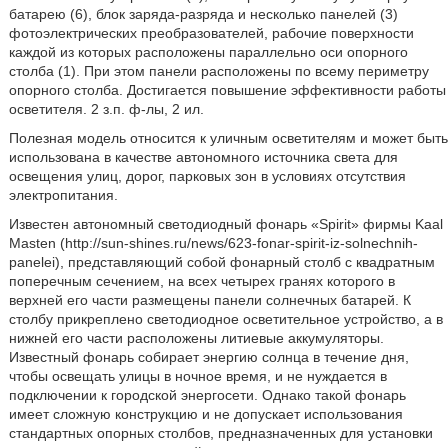
батарею (6), блок заряда-разряда и несколько панелей (3)
фотоэлектрических преобразователей, рабочие поверхности
каждой из которых расположены параллельно оси опорного
столба (1). При этом панели расположены по всему периметру
опорного столба. Достигается повышение эффективности работы
осветителя. 2 з.п. ф-лы, 2 ил.
Полезная модель относится к уличным осветителям и может быть
использована в качестве автономного источника света для
освещения улиц, дорог, парковых зон в условиях отсутствия
электропитания.
Известен автономный светодиодный фонарь «Spirit» фирмы Kaal
Masten (http://sun-shines.ru/news/623-fonar-spirit-iz-solnechnih-
panelei), представляющий собой фонарный столб с квадратным
поперечным сечением, на всех четырех гранях которого в
верхней его части размещены панели солнечных батарей. К
столбу прикреплено светодиодное осветительное устройство, а в
нижней его части расположены литиевые аккумуляторы.
Известный фонарь собирает энергию солнца в течение дня,
чтобы освещать улицы в ночное время, и не нуждается в
подключении к городской энергосети. Однако такой фонарь
имеет сложную конструкцию и не допускает использования
стандартных опорных столбов, предназначенных для установки