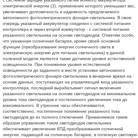
с системой зарядки указанного литий ионного аккумулятора
электрической энергии (2), применение которого уменьшает вес,
увеличивает долговечность и надежность предлагаемого
автономного фотоэлектрического фонаря-светильника. В свою
очередь указанный аккумулятор соединен с системой питания
контроллера и через второй коммутатор - с системой питания
указанного светильника на основе светодиодов. Отметим особо,
что указанная солнечная батарея, кроме своей основной
функции (преобразования энергии солнечного света в
электрическую энергию для питания светильника) в данной
полезной модели является также датчиком уровня естественной
освещенности. При понижении уровня естественной
освещенности до заданного в месте установки автономного
фотоэлектрического фонаря-светильника в вечернее время на
основе данных, поступающих на управляющий вход указанного
контроллера, последний вырабатывает сигнал включения
указанного светильника на основе светодиодов на минимальном
уровне тока светодиодов и постепенного увеличения тока до
максимального. В утренние часы обеспечивается,
соответственно, постепенное понижение указанного тока
светодиодов до их полного отключения. Применяемое таким
образом управление током светодиодов светильника
обеспечивает увеличение КПД преобразования солнечной
энергии, падающей на солнечную батарею, в полезную световую