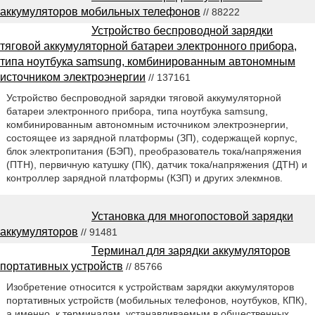
аккумуляторов мобильных телефонов
// 88222
Устройство беспроводной зарядки
тяговой аккумуляторной батареи электронного прибора,
типа ноутбука samsung, комбинированным автономным
источником электроэнергии
// 137161
Устройство беспроводной зарядки тяговой аккумуляторной
батареи электронного прибора, типа ноутбука samsung,
комбинированным автономным источником электроэнергии,
состоящее из зарядной платформы (ЗП), содержащей корпус,
блок электропитания (БЭП), преобразователь тока/напряжения
(ПТН), первичную катушку (ПК), датчик тока/напряжения (ДТН) и
контроллер зарядной платформы (КЗП) и других элекмнов.
Установка для многопостовой зарядки
аккумуляторов
// 91481
Терминал для зарядки аккумуляторов
портативных устройств
// 85766
Изобретение относится к устройствам зарядки аккумуляторов
портативных устройств (мобильных телефонов, ноутбуков, КПК),
а именно, к терминалам, устанавливаемым в общественных