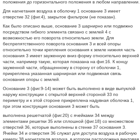
положения до горизонтального положения в любом направлении.
Для нагнетания воздуха в оболочку 1 основание 3 имеет
отверстие 32 (фиг.4), закрытое фильтром (не показан).
Как было описано выше, основание 3 шарнирно или подвижно
посредством гибкого элемента связано с землей 4 с
возможностью его поворота относительно земли. Для
беспрепятственного поворота основания 3 и всей опоры
относительно точки крепления основания к земле нижняя часть
основания 3 имеет зауженную вниз форму относительно верхней
части, например такую, которая показана на фиг.16. К концу
зауженной части, обращенному в сторону от оболочки 1,
прикреплена указанная шарнирная или подвижная связь
основания опоры с землей.
Основание 3 (фиг.9-14) может быть выполнено в виде выпуклой
наружу конструкции с открытой верхней стороной 33 по
периметру и к этой стороне прикреплена надувная оболочка 1,
при этом конструкция основания 3 может быть
выполнена решетчатой (фиг.20) с ячейками 34 между
элементами решетки 35 или сплошной (фиг.18) со множеством
отверстий 36, которые выполнены в стенке 37 основания 3.
Ячейки 34 и отверстия 36 служат для доступа воздуха в рабочую
камеру 38 нагнетателя воздуха, в котором расположена винтовая