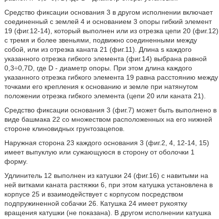
Средство фиксации основания 3 в другом исполнении включает
соединенный с землей 4 и основанием 3 опоры гибкий элемент
19 (фиг.12-14), который выполнен или из отрезка цепи 20 (фиг.12)
с тремя и более звеньями, подвижно соединенными между
собой, или из отрезка каната 21 (фиг.11). Длина s каждого
указанного отрезка гибкого элемента (фиг.14) выбрана равной
0,3÷0,7D, где D - диаметр опоры. При этом длина каждого
указанного отрезка гибкого элемента 19 равна расстоянию между
точками его крепления к основанию и земле при натянутом
положении отрезка гибкого элемента (цепи 20 или каната 21).
Средство фиксации основания 3 (фиг.7) может быть выполнено в
виде башмака 22 со множеством расположенных на его нижней
стороне клиновидных грунтозацепов.
Наружная сторона 23 каждого основания 3 (фиг.2, 4, 12-14, 15)
имеет выпуклую или сужающуюся в сторону от оболочки 1
форму.
Удлинитель 12 выполнен из катушки 24 (фиг.16) с навитыми на
ней витками каната растяжки 6, при этом катушка установлена в
корпусе 25 и взаимодействует с корпусом посредством
подпружиненной собачки 26. Катушка 24 имеет рукоятку
вращения катушки (не показана). В другом исполнении катушка