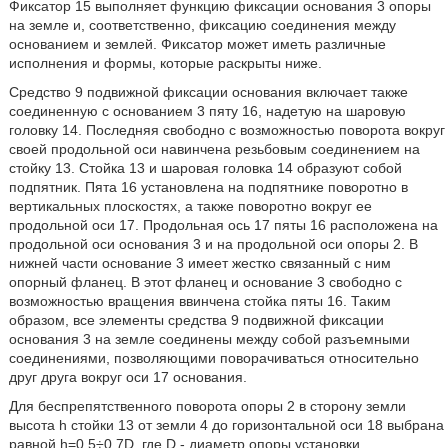
Фиксатор 15 выполняет функцию фиксации основания 3 опоры
на земле и, соответственно, фиксацию соединения между
основанием и землей. Фиксатор может иметь различные
исполнения и формы, которые раскрыты ниже.
Средство 9 подвижной фиксации основания включает также
соединенную с основанием 3 пяту 16, надетую на шаровую
головку 14. Последняя свободно с возможностью поворота вокруг
своей продольной оси навинчена резьбовым соединением на
стойку 13. Стойка 13 и шаровая головка 14 образуют собой
подпятник. Пята 16 установлена на подпятнике поворотно в
вертикальных плоскостях, а также поворотно вокруг ее
продольной оси 17. Продольная ось 17 пяты 16 расположена на
продольной оси основания 3 и на продольной оси опоры 2. В
нижней части основание 3 имеет жестко связанный с ним
опорный фланец. В этот фланец и основание 3 свободно с
возможностью вращения ввинчена стойка пяты 16. Таким
образом, все элементы средства 9 подвижной фиксации
основания 3 на земле соединены между собой разъемными
соединениями, позволяющими поворачиваться относительно
друг друга вокруг оси 17 основания.
Для беспрепятственного поворота опоры 2 в сторону земли
высота h стойки 13 от земли 4 до горизонтальной оси 18 выбрана
равной h=0,5÷0,7D, где D - диаметр опоры установки.