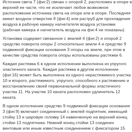
Источник света 7 (фиг.2) связан с опорой 2, расположен в опоре в
верхней ее части, что не исключает любое возможное
расположение источника света на опоре или в опоре. Последняя
имеет входное отверстие 8 (фиг.4) или раструб для прохождения
воздуха в рабочую камеру нагнетателя воздуха установки
(рабочая камера и нагнетатель воздуха на фиг.4 не показаны).
Установка содержит связанное с землей 4 (фиг.2) и опорой 2
средство поворота опоры 2 относительно земли 4 и средство 9
подвижной фиксации основания 3 опоры на земле, при этом в
качестве средства поворота опоры использованы растяжки 6.
Каждая растяжка 6 в одном исполнении выполнена из упругого
эластичного каната. Каждая растяжка в другом исполнении
(фиг.16) может быть выполнена из одного нерастяжимого участка
10 и второго, растяжимого, упругого, способного к растяжению и
восстановлению своей первоначальной формы эластичного
участка 11. На участке 10 каната расположен удлинитель 12
каната.
В одном исполнении средство 9 подвижной фиксации основания
3 (фиг.9) включает соединенный с землей подпятник, имеющий
стойку 13 и шаровую головку 14 навинченную на верхний конец
стойки 13 подпятника. Нижний конец стойки 13 соединен
винтовым или иным известным соединением с фиксатором 15.