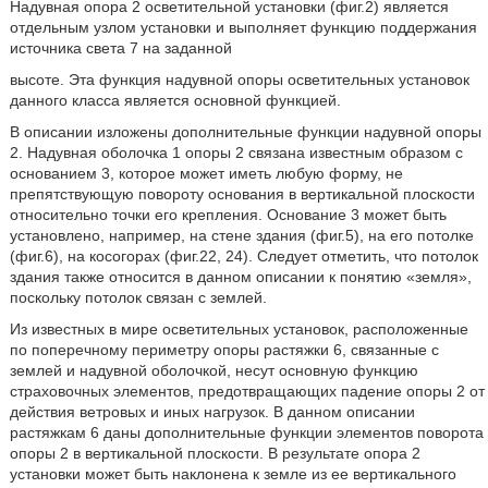
Надувная опора 2 осветительной установки (фиг.2) является
отдельным узлом установки и выполняет функцию поддержания
источника света 7 на заданной
высоте. Эта функция надувной опоры осветительных установок
данного класса является основной функцией.
В описании изложены дополнительные функции надувной опоры
2. Надувная оболочка 1 опоры 2 связана известным образом с
основанием 3, которое может иметь любую форму, не
препятствующую повороту основания в вертикальной плоскости
относительно точки его крепления. Основание 3 может быть
установлено, например, на стене здания (фиг.5), на его потолке
(фиг.6), на косогорах (фиг.22, 24). Следует отметить, что потолок
здания также относится в данном описании к понятию «земля»,
поскольку потолок связан с землей.
Из известных в мире осветительных установок, расположенные
по поперечному периметру опоры растяжки 6, связанные с
землей и надувной оболочкой, несут основную функцию
страховочных элементов, предотвращающих падение опоры 2 от
действия ветровых и иных нагрузок. В данном описании
растяжкам 6 даны дополнительные функции элементов поворота
опоры 2 в вертикальной плоскости. В результате опора 2
установки может быть наклонена к земле из ее вертикального