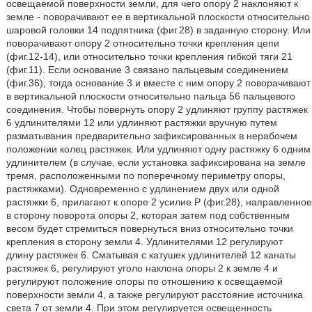
освещаемой поверхности земли, для чего опору 2 наклоняют к
земле - поворачивают ее в вертикальной плоскости относительно
шаровой головки 14 подпятника (фиг.28) в заданную сторону. Или
поворачивают опору 2 относительно точки крепления цепи
(фиг.12-14), или относительно точки крепления гибкой тяги 21
(фиг.11). Если основание 3 связано пальцевым соединением
(фиг.36), тогда основание 3 и вместе с ним опору 2 поворачивают
в вертикальной плоскости относительно пальца 56 пальцевого
соединения. Чтобы повернуть опору 2 удлиняют группу растяжек
6 удлинителями 12 или удлиняют растяжки вручную путем
разматывания предварительно зафиксированных в нерабочем
положении колец растяжек. Или удлиняют одну растяжку 6 одним
удлинителем (в случае, если установка зафиксирована на земле
тремя, расположенными по поперечному периметру опоры,
растяжками). Одновременно с удлинением двух или одной
растяжки 6, прилагают к опоре 2 усилие Р (фиг.28), направленное
в сторону поворота опоры 2, которая затем под собственным
весом будет стремиться повернуться вниз относительно точки
крепления в сторону земли 4. Удлинителями 12 регулируют
длину растяжек 6. Сматывая с катушек удлинителей 12 канаты
растяжек 6, регулируют уголо наклона опоры 2 к земле 4 и
регулируют положение опоры по отношению к освещаемой
поверхности земли 4, а также регулируют расстояние источника
света 7 от земли 4. При этом регулируется освещенность