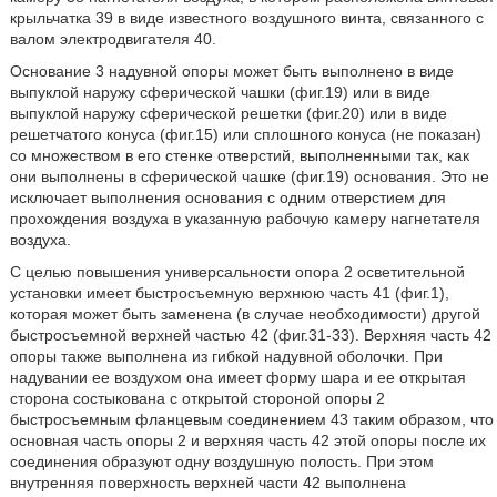
крыльчатка 39 в виде известного воздушного винта, связанного с
валом электродвигателя 40.
Основание 3 надувной опоры может быть выполнено в виде
выпуклой наружу сферической чашки (фиг.19) или в виде
выпуклой наружу сферической решетки (фиг.20) или в виде
решетчатого конуса (фиг.15) или сплошного конуса (не показан)
со множеством в его стенке отверстий, выполненными так, как
они выполнены в сферической чашке (фиг.19) основания. Это не
исключает выполнения основания с одним отверстием для
прохождения воздуха в указанную рабочую камеру нагнетателя
воздуха.
С целью повышения универсальности опора 2 осветительной
установки имеет быстросъемную верхнюю часть 41 (фиг.1),
которая может быть заменена (в случае необходимости) другой
быстросъемной верхней частью 42 (фиг.31-33). Верхняя часть 42
опоры также выполнена из гибкой надувной оболочки. При
надувании ее воздухом она имеет форму шара и ее открытая
сторона состыкована с открытой стороной опоры 2
быстросъемным фланцевым соединением 43 таким образом, что
основная часть опоры 2 и верхняя часть 42 этой опоры после их
соединения образуют одну воздушную полость. При этом
внутренняя поверхность верхней части 42 выполнена