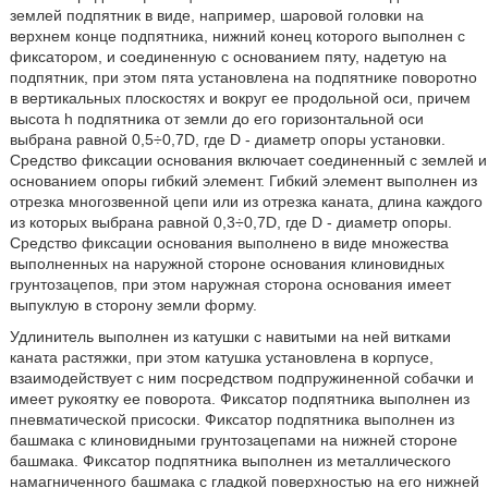
землей подпятник в виде, например, шаровой головки на
верхнем конце подпятника, нижний конец которого выполнен с
фиксатором, и соединенную с основанием пяту, надетую на
подпятник, при этом пята установлена на подпятнике поворотно
в вертикальных плоскостях и вокруг ее продольной оси, причем
высота h подпятника от земли до его горизонтальной оси
выбрана равной 0,5÷0,7D, где D - диаметр опоры установки.
Средство фиксации основания включает соединенный с землей и
основанием опоры гибкий элемент. Гибкий элемент выполнен из
отрезка многозвенной цепи или из отрезка каната, длина каждого
из которых выбрана равной 0,3÷0,7D, где D - диаметр опоры.
Средство фиксации основания выполнено в виде множества
выполненных на наружной стороне основания клиновидных
грунтозацепов, при этом наружная сторона основания имеет
выпуклую в сторону земли форму.
Удлинитель выполнен из катушки с навитыми на ней витками
каната растяжки, при этом катушка установлена в корпусе,
взаимодействует с ним посредством подпружиненной собачки и
имеет рукоятку ее поворота. Фиксатор подпятника выполнен из
пневматической присоски. Фиксатор подпятника выполнен из
башмака с клиновидными грунтозацепами на нижней стороне
башмака. Фиксатор подпятника выполнен из металлического
намагниченного башмака с гладкой поверхностью на его нижней