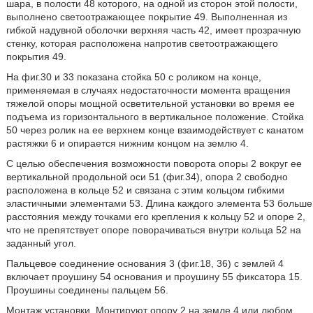
шара, в полости 48 которого, на одной из сторон этой полости,
выполнено светоотражающее покрытие 49. Выполненная из
гибкой надувной оболочки верхняя часть 42, имеет прозрачную
стенку, которая расположена напротив светоотражающего
покрытия 49.
На фиг.30 и 33 показана стойка 50 с роликом на конце,
применяемая в случаях недостаточности момента вращения
тяжелой опоры мощной осветительной установки во время ее
подъема из горизонтального в вертикальное положение. Стойка
50 через ролик на ее верхнем конце взаимодействует с канатом
растяжки 6 и опирается нижним концом на землю 4.
С целью обеспечения возможности поворота опоры 2 вокруг ее
вертикальной продольной оси 51 (фиг.34), опора 2 свободно
расположена в кольце 52 и связана с этим кольцом гибкими
эластичными элементами 53. Длина каждого элемента 53 больше
расстояния между точками его крепления к кольцу 52 и опоре 2,
что не препятствует опоре поворачиваться внутри кольца 52 на
заданный угол.
Пальцевое соединение основания 3 (фиг.18, 36) с землей 4
включает проушину 54 основания и проушину 55 фиксатора 15.
Проушины соединены пальцем 56.
Монтаж установки. Монтируют опору 2 на земле 4 или любом