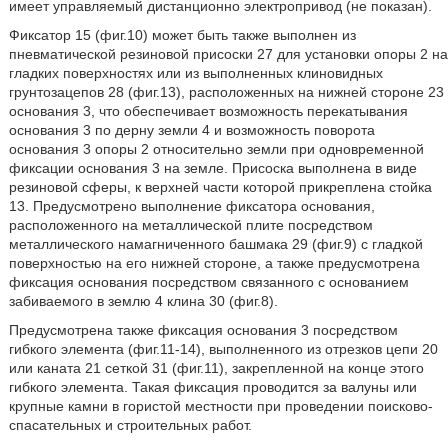
имеет управляемый дистанционно электропривод (не показан).
Фиксатор 15 (фиг.10) может быть также выполнен из
пневматической резиновой присоски 27 для установки опоры 2 на
гладких поверхностях или из выполненных клиновидных
грунтозацепов 28 (фиг.13), расположенных на нижней стороне 23
основания 3, что обеспечивает возможность перекатывания
основания 3 по дерну земли 4 и возможность поворота
основания 3 опоры 2 относительно земли при одновременной
фиксации основания 3 на земле. Присоска выполнена в виде
резиновой сферы, к верхней части которой прикреплена стойка
13. Предусмотрено выполнение фиксатора основания,
расположенного на металлической плите посредством
металлического намагниченного башмака 29 (фиг.9) с гладкой
поверхностью на его нижней стороне, а также предусмотрена
фиксация основания посредством связанного с основанием
забиваемого в землю 4 клина 30 (фиг.8).
Предусмотрена также фиксация основания 3 посредством
гибкого элемента (фиг.11-14), выполненного из отрезков цепи 20
или каната 21 сеткой 31 (фиг.11), закрепленной на конце этого
гибкого элемента. Такая фиксация проводится за валуны или
крупные камни в гористой местности при проведении поисково-
спасательных и строительных работ.