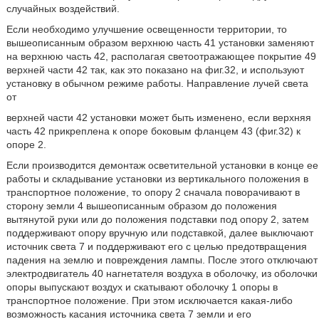
случайных воздействий.
Если необходимо улучшение освещенности территории, то
вышеописанным образом верхнюю часть 41 установки заменяют
на верхнюю часть 42, располагая светоотражающее покрытие 49
верхней части 42 так, как это показано на фиг.32, и используют
установку в обычном режиме работы. Направление лучей света
от
верхней части 42 установки может быть изменено, если верхняя
часть 42 прикреплена к опоре боковым фланцем 43 (фиг.32) к
опоре 2.
Если производится демонтаж осветительной установки в конце ее
работы и складывание установки из вертикального положения в
транспортное положение, то опору 2 сначала поворачивают в
сторону земли 4 вышеописанным образом до положения
вытянутой руки или до положения подставки под опору 2, затем
поддерживают опору вручную или подставкой, далее выключают
источник света 7 и поддерживают его с целью предотвращения
падения на землю и повреждения лампы. После этого отключают
электродвигатель 40 нагнетателя воздуха в оболочку, из оболочки
опоры выпускают воздух и скатывают оболочку 1 опоры в
транспортное положение. При этом исключается какая-либо
возможность касания источника света 7 земли и его