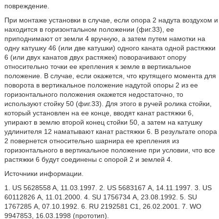
повреждение.
При монтаже установки в случае, если опора 2 надута воздухом и
находится в горизонтальном положении (фиг.33), ее
приподнимают от земли 4 вручную, а затем путем намотки на
одну катушку 46 (или две катушки) одного каната одной растяжки
6 (или двух канатов двух растяжек) поворачивают опору
относительно точки ее крепления к земле в вертикальное
положение. В случае, если окажется, что крутящего момента для
поворота в вертикальное положение надутой опоры 2 из ее
горизонтального положения окажется недостаточно, то
используют стойку 50 (фиг.33). Для этого в ручей ролика стойки,
который установлен на ее конце, вводят канат растяжки 6,
упирают в землю второй конец стойки 50, а затем на катушку
удлинителя 12 наматывают канат растяжки 6. В результате опора
2 повернется относительно шарнира ее крепления из
горизонтального в вертикальное положение при условии, что все
растяжки 6 будут соединены с опорой 2 и землей 4.
Источники информации.
1. US 5628558 A, 11.03.1997. 2. US 5683167 А, 14.11.1997. 3. US
60112826 А, 11.01.2000. 4. SU 1756734 А, 23.08.1992. 5. SU
1767285 А, 07.10.1992. 6. RU 2192581 C1, 26.02.2001. 7. WO
9947853, 16.03.1998 (прототип).