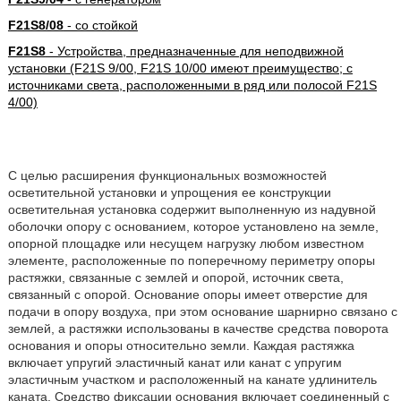
F21S8/08
- со стойкой
F21S8
- Устройства, предназначенные для неподвижной
установки (F21S 9/00, F21S 10/00 имеют преимущество; с
источниками света, расположенными в ряд или полосой F21S
4/00)
С целью расширения функциональных возможностей
осветительной установки и упрощения ее конструкции
осветительная установка содержит выполненную из надувной
оболочки опору с основанием, которое установлено на земле,
опорной площадке или несущем нагрузку любом известном
элементе, расположенные по поперечному периметру опоры
растяжки, связанные с землей и опорой, источник света,
связанный с опорой. Основание опоры имеет отверстие для
подачи в опору воздуха, при этом основание шарнирно связано с
землей, а растяжки использованы в качестве средства поворота
основания и опоры относительно земли. Каждая растяжка
включает упругий эластичный канат или канат с упругим
эластичным участком и расположенный на канате удлинитель
каната. Средство фиксации основания включает соединенный с