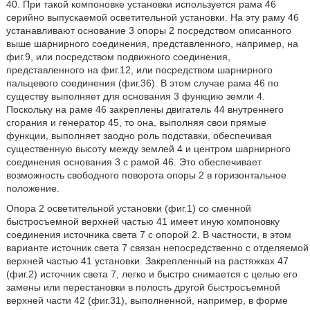
40. При такой компоновке установки используется рама 46
серийно выпускаемой осветительной установки. На эту раму 46
устанавливают основание 3 опоры 2 посредством описанного
выше шарнирного соединения, представленного, например, на
фиг.9, или посредством подвижного соединения,
представленного на фиг.12, или посредством шарнирного
пальцевого соединения (фиг.36). В этом случае рама 46 по
существу выполняет для основания 3 функцию земли 4.
Поскольку на раме 46 закреплены двигатель 44 внутреннего
сгорания и генератор 45, то она, выполняя свои прямые
функции, выполняет заодно роль подставки, обеспечивая
существенную высоту между землей 4 и центром шарнирного
соединения основания 3 с рамой 46. Это обеспечивает
возможность свободного поворота опоры 2 в горизонтальное
положение.
Опора 2 осветительной установки (фиг.1) со сменной
быстросъемной верхней частью 41 имеет иную компоновку
соединения источника света 7 с опорой 2. В частности, в этом
варианте источник света 7 связан непосредственно с отделяемой
верхней частью 41 установки. Закрепленный на растяжках 47
(фиг.2) источник света 7, легко и быстро снимается с целью его
замены или перестановки в полость другой быстросъемной
верхней части 42 (фиг.31), выполненной, например, в форме