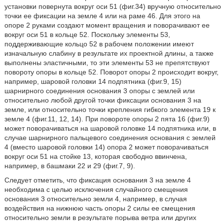
установки повернута вокруг оси 51 (фиг.34) вручную относительно
точки ее фиксации на земле 4 или на раме 46. Для этого на
опоре 2 руками создают момент вращения и поворачивают ее
вокруг оси 51 в кольце 52. Поскольку элементы 53,
поддерживающие кольцо 52 в рабочем положении имеют
изначальную слабину в результате их проектной длины, а также
выполнены эластичными, то эти элементы 53 не препятствуют
повороту опоры в кольце 52. Поворот опоры 2 происходит вокруг,
например, шаровой головки 14 подпятника (фиг.9, 15)
шарнирного соединения основания 3 опоры с землей или
относительно любой другой точки фиксации основания 3 на
земле, или относительно точки крепления гибкого элемента 19 к
земле 4 (фиг.11, 12, 14). При повороте опоры 2 пята 16 (фиг.9)
может поворачиваться на шаровой головке 14 подпятника или, в
случае шарнирного пальцевого соединения основания с землей
4 (вместо шаровой головки 14) опора 2 может поворачиваться
вокруг оси 51 на стойке 13, которая свободно ввинчена,
например, в башмаки 22 и 29 (фиг.7, 9).
Следует отметить, что фиксация основания 3 на земле 4
необходима с целью исключения случайного смещения
основания 3 относительно земли 4, например, в случая
воздействия на нижнюю часть опоры 2 силы ее смещения
относительно земли в результате порыва ветра или других