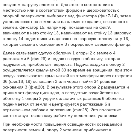
несущем нагрузку элементе. Для этого в соответствии с
местностью или в соответствии формой и шероховатостью
опорной поверхности выбирают вид фиксатора (фиг.7-14), затем
устанавливают на земле или на элементе здания, связанного с
землей, фиксатор 15, например, показанный на фиг.9,
ввинчивают в него стойку 13, навинчивают на стойку 13 шаровую
головку 14 подпятника и надевают на шаровую головку пяту 16,
которая связана с основанием 3 посредством съемного фланца.
Далее связывают сдутую оболочку 1 опоры 2 с землею 4
растяжками 6 (фиг.26) и подают воздух в оболочку, которая
надувается, приобретая твердость. Подача воздуха в опору 2
осуществляется крыльчаткой 39 во время ее вращения, при этом
воздух засасывается крыльчаткой из атмосферы через отверстия
36 (фиг.18, 19) основания 3 или через ячейки 34 решетки
основания 3 (фиг.20). В результате этого опора 2 раздувается и
принимает форму цилиндра, а вследствие воздействия на
оболочку 1 опоры 2 упругих эластичных растяжек 6 оболочка
поднимается от земли и центрируется растяжками 6 в
вертикальном рабочем положении (фиг.28). Это положение
соответствует основному рабочему положению установки.
При необходимости повышения освещенности освещаемой
поверхности земли 4, опору 2 установки приближают к