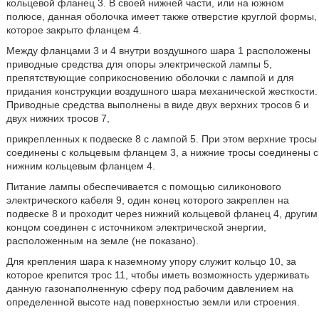
кольцевой фланец 3. В своей нижней части, или на южном
полюсе, данная оболочка имеет также отверстие круглой формы,
которое закрыто фланцем 4.
Между фланцами 3 и 4 внутри воздушного шара 1 расположены
приводные средства для опоры электрической лампы 5,
препятствующие соприкосновению оболочки с лампой и для
придания конструкции воздушного шара механической жесткости.
Приводные средства выполнены в виде двух верхних тросов 6 и
двух нижних тросов 7,
прикрепленных к подвеске 8 с лампой 5. При этом верхние тросы
соединены с кольцевым фланцем 3, а нижние тросы соединены с
нижним кольцевым фланцем 4.
Питание лампы обеспечивается с помощью силиконового
электрического кабеля 9, один конец которого закреплен на
подвеске 8 и проходит через нижний кольцевой фланец 4, другим
концом соединен с источником электрической энергии,
расположенным на земле (не показано).
Для крепления шара к наземному упору служит кольцо 10, за
которое крепится трос 11, чтобы иметь возможность удерживать
данную газонаполненную сферу под рабочим давлением на
определенной высоте над поверхностью земли или строения.