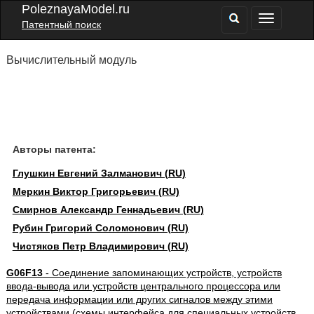
PoleznayaModel.ru
Патентный поиск
Вычислительный модуль
Авторы патента:
Глушкин Евгений Залманович (RU)
Меркин Виктор Григорьевич (RU)
Смирнов Александр Геннадьевич (RU)
Рубин Григорий Соломонович (RU)
Чистяков Петр Владимирович (RU)
G06F13
- Соединение запоминающих устройств, устройств
ввода-вывода или устройств центрального процессора или
передача информации или других сигналов между этими
устройствами (схемы интерфейса для специальных устройств