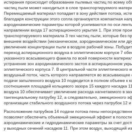
истирания происходит образование пылевых частиц по всему об
частиц пыли может находиться в слое транспортируемого материа
Перемещаемый материал попадает в зону действия потока, истек
благодаря конструкции этого сопла организуется компактная на
аэродинамические параметры которой усиливаются по оси ленты
направлении входа 17 аспирационного укрытия 1. При этом проис
транспортируемого материала 3 тех частиц пыли, которые без 
внешнем воздействии (механическом, аэродинамическом или дру
увеличение концентрации пыли в воздухе рабочей зоны. Побудит
переход аспирационного воздуха в эллиптическом корпусе 7 об
указанного всасывающего факела по всей поверхности материал
устранение зон аэродинамического застоя в аспирационном укры
эллиптического корпуса 7. В центральной части эллиптического
воздушный поток, часть которого направляется во всасывающее о
подачи запыленного воздуха 10 подводится в полном объеме к 
соотношения площадей кольцевого зазора 15 каждого насадка 1
воздуха 10 обеспечивает увеличение расхода нагнетаемого в заз
тангенциальному патрубку 12, а следовательно, эжекционного эф
организации стабильного воздушного потока через патрубок 12 и
Расположение патрубков 14 подачи потока пены непосредственн
позволяет обеспечить объемный эжекционный эффект в полости 
аэродинамические и гидродинамические параметры за счет дости
у выходных сечений насадков 11. При этом воздух, выходящий из