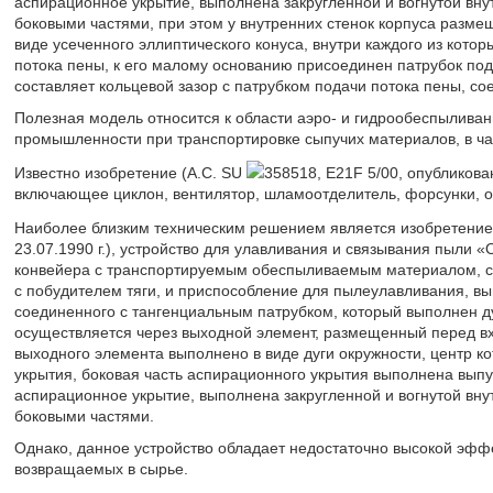
аспирационное укрытие, выполнена закругленной и вогнутой вну
боковыми частями, при этом у внутренних стенок корпуса разм
виде усеченного эллиптического конуса, внутри каждого из кото
потока пены, к его малому основанию присоединен патрубок под
составляет кольцевой зазор с патрубком подачи потока пены, с
Полезная модель относится к области аэро- и гидрообеспыливан
промышленности при транспортировке сыпучих материалов, в час
Известно изобретение (А.С. SU
358518, E21F 5/00, опубликова
включающее циклон, вентилятор, шламоотделитель, форсунки, о
Наиболее близким техническим решением является изобретение
23.07.1990 г.), устройство для улавливания и связывания пыли
конвейера с транспортируемым обеспыливаемым материалом, 
с побудителем тяги, и приспособление для пылеулавливания, вы
соединенного с тангенциальным патрубком, который выполнен д
осуществляется через выходной элемент, размещенный перед в
выходного элемента выполнено в виде дуги окружности, центр к
укрытия, боковая часть аспирационного укрытия выполнена выпу
аспирационное укрытие, выполнена закругленной и вогнутой вну
боковыми частями.
Однако, данное устройство обладает недостаточно высокой эффе
возвращаемых в сырье.