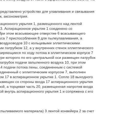
представлено устройство для улавливания и связывания
к, аксонометрия.
рационного укрытия 1, размещенного над лентой
. Аспирационное укрытие 1 соединено со
 При этом всасывающее отверстие 6 всасывающего
уса 7 приспособления 8 для пылеулавливания, а
 воздуховодов 10 с кольцевыми эллиптическими
м патрубком 12, а у внутренних стенок эллиптического
ширяющиеся по ходу потока в эллиптическом корпусе 7
три которого по его центральной оси размещен патрубок
патрубок подачи запыленного воздуха 10, при этом
14 подачи потока пены, соединенным с системой
оединенный с эллиптическим корпусом 7, выполнен
ом 17 в аспирационное укрытие 1. Сопло 18 выходного
размещен со стороны входа 17 аспирационного укрытия
лой, а торцевая часть 20, размещенная напротив входа
ой внутрь аспирационного укрытия 1 и сопряжена с его
ыливаемого материала) 3 лентой конвейера 2 за счет