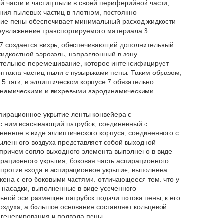
й части и частиц пыли в своей периферийной части,
ния пылевых частиц в плотном, постоянно
ие пены обеспечивает минимальный расход жидкости
реувлажнение транспортируемого материала 3.
а 7 создается вихрь, обеспечивающий дополнительный
ежидкостной аэрозоль, направленный в зону
ительное перемешивание, которое интенсифицирует
нтакта частиц пыли с пузырьками пены. Таким образом,
 тяги, в эллиптическом корпусе 7 обязательно
инамическими и вихревыми аэродинамическими
пирационное укрытие ленты конвейера с
 ним всасывающий патрубок, соединенный с
енное в виде эллиптического корпуса, соединенного с
ыленного воздуха представляет собой выходной
причем сопло выходного элемента выполнено в виде
ирационного укрытия, боковая часть аспирационного
апротив входа в аспирационное укрытие, выполнена
жена с его боковыми частями, отличающееся тем, что у
 насадки, выполненные в виде усеченного
льной оси размещен патрубок подачи потока пены, к его
здуха, а большое основание составляет кольцевой
 генерирования и подвода пены.