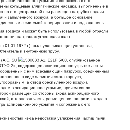
трь аспирационного укрытия и сопряжена с его
ещены кольцевые эллиптические насадки, выполненные в
рых по его центральной оси размещен патрубок подачи
ачи запыленного воздуха, а большое основание
оединенным с системой генерирования и подвода пены.
ия воздуха и может быть использована в любой отрасли
тности, на трактах углеподачи шахт.
но 01.01.1972 г.), пылеулавливающая установка,
бтекатель и внутреннюю трубу.
 (А.С. SU
1580033 А1, E21F 5/00, опубликованное
 «ОТУО-2», содержащее аспирационное укрытие ленты
сообщенный с ним всасывающий патрубок, соединенный
полненное в виде эллиптического корпуса,
угообразным, а отвод обеспыленного воздуха
ходом в аспирационное укрытие, причем сопло
оторой размещен со стороны входа аспирационного
клой, а торцевая часть, размещенная напротив входа в
трь аспирационного укрытия и сопряжена с его
ктивностью из-за недостатка увлажнения частиц пыли,