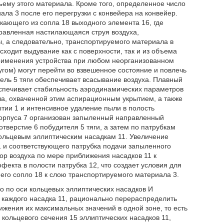
ъему этого материала. Кроме того, определенное число
ла 3 после его перегрузки с конвейера на конвейер.
ающего из сопла 18 выходного элемента 16, где
правленная настилающаяся струя воздуха,
, а следовательно, транспортируемого материала в
ходит выдувание как с поверхности, так и из объема
применения устройства при любом неорганизованном
гом) могут перейти во взвешенное состояние и повлечь
ель 5 тяги обеспечивает всасывание воздуха. Плавный
еспечивает стабильность аэродинамических параметров
а, охваченной этим аспирационным укрытием, а также
тии 1 и интенсивное удаление пыли в полость
 корпуса 7 организован запыленный направленный
тверстие 6 побудителя 5 тяги, а затем по патрубкам
кольцевым эллиптическим насадкам 11. Увеличение
1 и соответствующего патрубка подачи запыленного
ор воздуха по мере приближения насадков 11 к
фекта в полости патрубка 12, что создает условия для
 его сопло 18 к слою транспортируемого материала 3.
о по оси кольцевых эллиптических насадков И
каждого насадка 11, рационально перераспределить
жения их максимальных значений в одной зоне, то есть
 кольцевого сечения 15 эллиптических насадков 11,