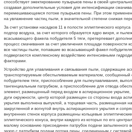
способствует эжектированию пузырьков пены в своей центрально
создавая дополнительные условия для интенсификации смачива
перемешивающемся потоке пузырьков пены. При этом применен
на увлажнение частиц пыли, в значительной степени снижая пе
За счет установки насадков 11 в полости эллиптического корпус
подпор воздуха, за счет которого образуется ядро вихря, и пыл
всасывающего факела побудителя 5 тяги, претерпевает дополн
процесс смачивания за счет увеличения площади поверхности ко
все частицы пыли, попавшие во всасывающий факел побудителя 5
подвергаются комплексному воздействию интенсивными гидрод
факторами.
Устройство для улавливания и связывания пыли, содержащее ас
транспортируемым обеспыливаемым материалом, сообщенный с
побудителем тяги, приспособление для пылеулавливания, выполн
тангенциальным патрубком, а приспособление для отвода обесп
элемент, размещенный перед входом в аспирационное укрытие, 
дуги окружности, центр которой размещен со стороны входа асп
укрытия выполнена выпуклой, а торцевая часть, размещенная н
закругленной и вогнутой внутрь аспирационного укрытия и сопря
внутренних стенок корпуса размещены кольцевые эллиптические
эллиптического конуса, внутри каждого из которых по его центра
малому основанию присоединен патрубок подачи запыленного во
зазор с патрубком подачи потока пены, соединенным с системой