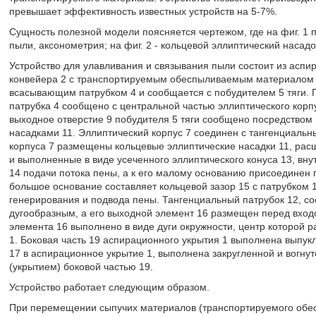
превышает эффективность известных устройств на 5-7%.
Сущность полезной модели поясняется чертежом, где на фиг. 1 
пыли, аксонометрия; на фиг. 2 - кольцевой эллиптический насадо
Устройство для улавливания и связывания пыли состоит из аспи
конвейера 2 с транспортируемым обеспыливаемым материалом 3
всасывающим патрубком 4 и сообщается с побудителем 5 тяги.
патрубка 4 сообщено с центральной частью эллиптического корп
выходное отверстие 9 побудителя 5 тяги сообщено посредством
насадками 11. Эллиптический корпус 7 соединен с тангенциальны
корпуса 7 размещены кольцевые эллиптические насадки 11, рас
и выполненные в виде усеченного эллиптического конуса 13, вну
14 подачи потока пены, а к его малому основанию присоединен 
большое основание составляет кольцевой зазор 15 с патрубком 
генерирования и подвода пены. Тангенциальный патрубок 12, с
дугообразным, а его выходной элемент 16 размещен перед вход
элемента 16 выполнено в виде дуги окружности, центр которой 
1. Боковая часть 19 аспирационного укрытия 1 выполнена выпук
17 в аспирационное укрытие 1, выполнена закругленной и вогнут
(укрытием) боковой частью 19.
Устройство работает следующим образом.
При перемещении сыпучих материалов (транспортируемого обесп