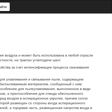
айти
ия воздуха и может быть использована в любой отрасли
тности, на трактах углеподачи шахт.
ойства за счет интенсификации процесса смачивания
 для улавливания и связывания пыли, содержащем
обеспыливаемым материалом, сообщенный с ним
особление для пылеулавливания, выполненное в виде
ком, а приспособление для отвода обеспыленного
ред входом в аспирационное укрытие, причем сопло
оторой размещен со стороны входа аспирационного
клой, а торцевая часть, размещенная напротив входа в