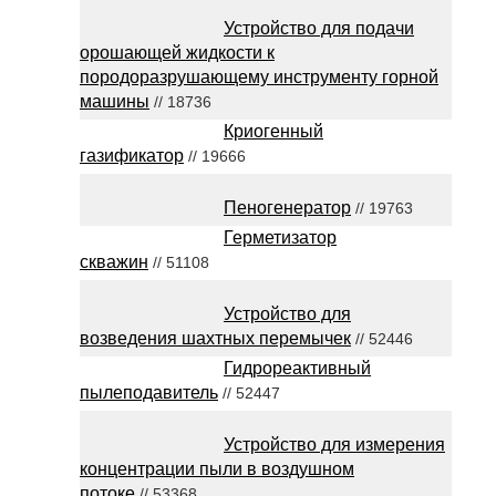
Устройство для подачи
орошающей жидкости к
породоразрушающему инструменту горной
машины
// 18736
Криогенный
газификатор
// 19666
Пеногенератор
// 19763
Герметизатор
скважин
// 51108
Устройство для
возведения шахтных перемычек
// 52446
Гидрореактивный
пылеподавитель
// 52447
Устройство для измерения
концентрации пыли в воздушном
потоке
// 53368