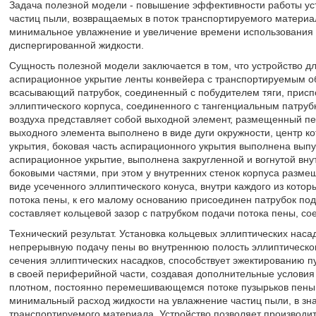
Задача полезной модели - повышение эффективности работы ус
частиц пыли, возвращаемых в поток транспортируемого материа
минимальное увлажнение и увеличение времени использования 
диспергированной жидкости.
Сущность полезной модели заключается в том, что устройство 
аспирационное укрытие ленты конвейера с транспортируемым 
всасывающий патрубок, соединенный с побудителем тяги, присп
эллиптического корпуса, соединенного с тангенциальным патруб
воздуха представляет собой выходной элемент, размещенный пе
выходного элемента выполнено в виде дуги окружности, центр к
укрытия, боковая часть аспирационного укрытия выполнена выпу
аспирационное укрытие, выполнена закругленной и вогнутой вну
боковыми частями, при этом у внутренних стенок корпуса разм
виде усеченного эллиптического конуса, внутри каждого из кото
потока пены, к его малому основанию присоединен патрубок под
составляет кольцевой зазор с патрубком подачи потока пены, с
Технический результат. Установка кольцевых эллиптических наса
непрерывную подачу пены во внутреннюю полость эллиптического
сечения эллиптических насадков, способствует эжектированию п
в своей периферийной части, создавая дополнительные условия
плотном, постоянно перемешивающемся потоке пузырьков пены
минимальный расход жидкости на увлажнение частиц пыли, в зн
транспортируемого материала. Устройство позволяет производит