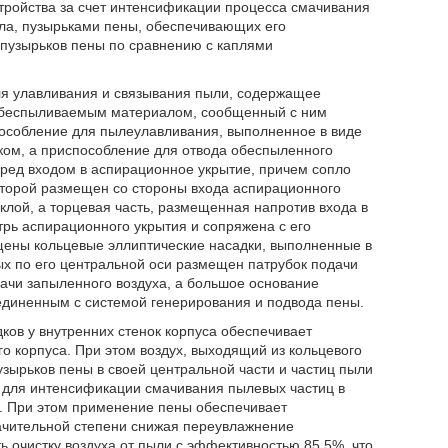
тройства за счет интенсификации процесса смачивания
ла, пузырьками пены, обеспечивающих его
пузырьков пены по сравнению с каплями
для улавливания и связывания пыли, содержащее
обеспыливаемым материалом, сообщенный с ним
особление для пылеулавливания, выполненное в виде
ком, а приспособление для отвода обеспыленного
ред входом в аспирационное укрытие, причем сопло
оторой размещен со стороны входа аспирационного
клой, а торцевая часть, размещенная напротив входа в
трь аспирационного укрытия и сопряжена с его
ещены кольцевые эллиптические насадки, выполненные в
рых по его центральной оси размещен патрубок подачи
ачи запыленного воздуха, а большое основание
оединенным с системой генерирования и подвода пены.
дков у внутренних стенок корпуса обеспечивает
 корпуса. При этом воздух, выходящий из кольцевого
узырьков пены в своей центральной части и частиц пыли
 для интенсификации смачивания пылевых частиц в
. При этом применение пены обеспечивает
ачительной степени снижая переувлажнение
ь очистку воздуха от пыли с эффективностью 85,5%, что