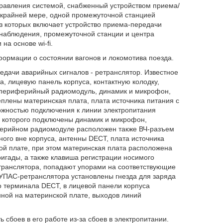
правления системой, снабженный устройством приема/
 крайней мере, одной промежуточной станцией
из которых включает устройство приема-передачи
 наблюдения, промежуточной станции и центра
на основе wi-fi.
формации о состоянии вагонов и локомотива поезда.
редачи аварийных сигналов - ретранслятор. Известное
, лицевую панель корпуса, контактную колодку,
у, периферийный радиомодуль, динамик и микрофон,
еплены материнская плата, плата источника питания с
жностью подключения к линии электропитания
 которого подключены динамик и микрофон,
иферийном радиомодуле расположен также ВЧ-разъем
ого вне корпуса, антенны DECT, плата источника
й плате, при этом материнская плата расположена
ригады, а также клавиша регистрации носимого
транслятора, попадают упорами на соответствующие
 УПАС-ретранслятора установлены гнезда для заряда
 терминала DECT, в лицевой панели корпуса
нной на материнской плате, выходов линий
 сбоев в его работе из-за сбоев в электропитании.