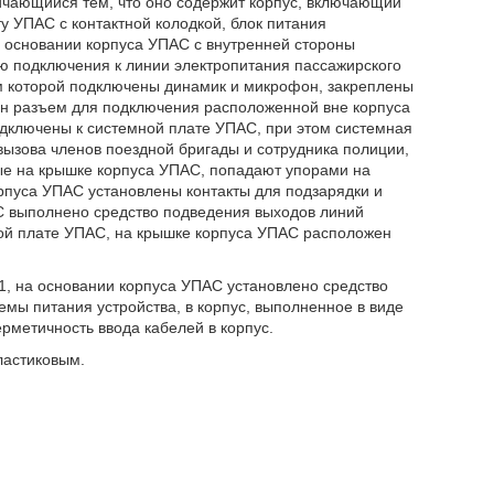
личающийся тем, что оно содержит корпус, включающий
 УПАС с контактной колодкой, блок питания
 основании корпуса УПАС с внутренней стороны
ю подключения к линии электропитания пассажирского
ам которой подключены динамик и микрофон, закреплены
ен разъем для подключения расположенной вне корпуса
дключены к системной плате УПАС, при этом системная
вызова членов поездной бригады и сотрудника полиции,
ые на крышке корпуса УПАС, попадают упорами на
пуса УПАС установлены контакты для подзарядки и
С выполнено средство подведения выходов линий
ной плате УПАС, на крышке корпуса УПАС расположен
1, на основании корпуса УПАС установлено средство
темы питания устройства, в корпус, выполненное в виде
рметичность ввода кабелей в корпус.
ластиковым.