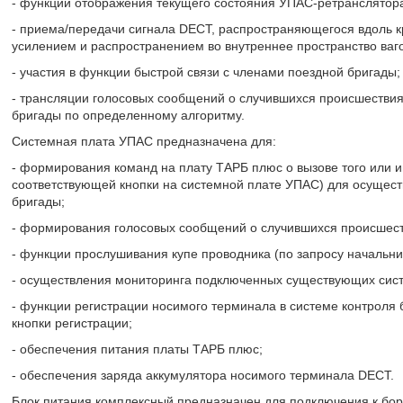
- функции отображения текущего состояния УПАС-ретранслятор
- приема/передачи сигнала DECT, распространяющегося вдоль к
усилением и распространением во внутреннее пространство ваго
- участия в функции быстрой связи с членами поездной бригады;
- трансляции голосовых сообщений о случившихся происшествия
бригады по определенному алгоритму.
Системная плата УПАС предназначена для:
- формирования команд на плату ТАРБ плюс о вызове того или и
соответствующей кнопки на системной плате УПАС) для осущест
бригады;
- формирования голосовых сообщений о случившихся происшеств
- функции прослушивания купе проводника (по запросу начальни
- осуществления мониторинга подключенных существующих сист
- функции регистрации носимого терминала в системе контроля 
кнопки регистрации;
- обеспечения питания платы ТАРБ плюс;
- обеспечения заряда аккумулятора носимого терминала DECT.
Блок питания комплексный предназначен для подключения к бор