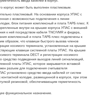
рметичность ввода кабелей в корпус.
го корпус может быть выполнен пластиковым.
ительно пластиковый. На основании корпуса УПАС с
енная с возможностью подключения к линии
олодки, блок питания комплексный и плата ТАРБ плюс. К
крепленные внутри на крышке корпуса УПАС с внешней
ния к ней посредством кабеля TNC/VMR и фидера,
тания комплексный и плата ТАРБ плюс подключены к
м образом, что клавиши быстрого вызова членов
трации носимого терминала, установленные на крышке
тствующие клавиши системной платы УПАС. На крышке
осимого терминала DECT и регистрации носимого
о средство подведения выходов линий сигнализаций,
стемной платы УПАС, которое закрывается вставкой
жен разъем для подключения считывателя
ПАС установлено средство ввода кабелей от систем
к контактной колодке, размещенной в корпусе, при этом
 втулкой резиновой, обеспечивающим герметичность
ее функциональное назначение.