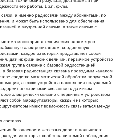
ойства. Технический результат, достигаемый при
ежности его работы. 1 з.п. ф-лы.
 связи, а именно радиосвязи между абонентами, по
ения, и может быть использовано для обеспечения
зацией и внутренней связью, а также связью с
я система мониторинга технических параметров
набженную электропитанием, соединенную
ствами, каждое из которых представляет собой
ния, датчик физических величин, первичное устройство
ждая группа связана с базовой радиостанцией
, а базовая радиостанция связана проводным каналом
оставе средства математической обработки получаемой
ормации, а также устройства накопления получаемой
одержит электрически связанное с датчиком
торое электрически связано с первичным устройством
яют собой маршрутизаторы, каждый из которых
аршрутизаторы имеют возможность связываться между
 составах.
ечения безопасности железных дорог и подвижного
я, каждая из которых снабжена системой наблюдения