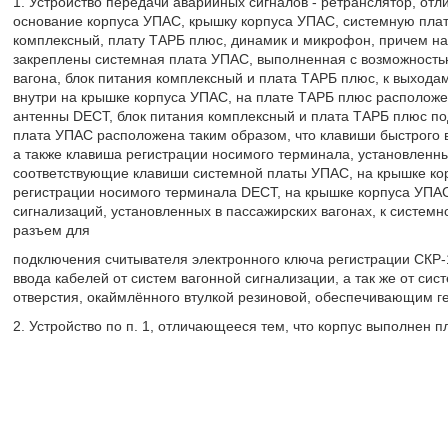
1. Устройство передачи аварийных сигналов - ретранслятор, от
основание корпуса УПАС, крышку корпуса УПАС, системную плату
комплексный, плату ТАРБ плюс, динамик и микрофон, причем на
закреплены системная плата УПАС, выполненная с возможность
вагона, блок питания комплексный и плата ТАРБ плюс, к выход
внутри на крышке корпуса УПАС, на плате ТАРБ плюс располож
антенны DECT, блок питания комплексный и плата ТАРБ плюс по
плата УПАС расположена таким образом, что клавиши быстрого 
а также клавиша регистрации носимого терминала, установленн
соответствующие клавиши системной платы УПАС, на крышке кор
регистрации носимого терминала DECT, на крышке корпуса УПА
сигнализаций, установленных в пассажирских вагонах, к систем
разъем для
подключения считывателя электронного ключа регистрации СКР-
ввода кабелей от систем вагонной сигнализации, а так же от сис
отверстия, окаймлённого втулкой резиновой, обеспечивающим ге
2. Устройство по п. 1, отличающееся тем, что корпус выполнен п