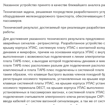
Указанное устройство принято в качестве ближайшего аналога ра
Техническая задача, решаемая посредством разработанного уст
оборудования железнодорожного транспорта, обеспечивающих б
пассажиров.
Технический результат, достигаемый при реализации разработан
работы.
Для достижения указанного технического результата предложено
аварийных сигналов - ретранслятор. Разработанное устройство
крышку корпуса УПАС, системную плату УПАС с контактной колод
динамик и микрофон, причем на основании корпуса УПАС с вну
выполненная с возможностью подключения к линии электропитан
плата ТАРБ плюс, к выходам которой подключены динамик и мик
плате ТАРБ плюс расположен разъем для подключения располож
комплексный и плата ТАРБ плюс подключены к системной плате
таким образом, что клавиши быстрого вызова членов поездной б
регистрации носимого терминала, установленные на крышке ко
клавиши системной платы УПАС, на крышке корпуса УПАС устано
носимого терминала DECT, на крышке корпуса УПАС выполнено 
установленных в пассажирских вагонах, к системной плате УПА
подключения считывателя электронного ключа регистрации СКР-
ввода кабелей от систем вагонной сигнализации, а так же от сис