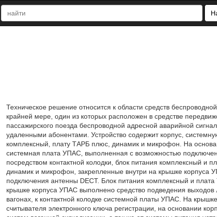
Н
Техническое решение относится к области средств беспроводной
крайней мере, один из которых расположен в средстве передвиж
пассажирского поезда беспроводной адресной аварийной сигнали
удаленными абонентами. Устройство содержит корпус, системную
комплексный, плату ТАРБ плюс, динамик и микрофон. На основа
системная плата УПАС, выполненная с возможностью подключени
посредством контактной колодки, блок питания комплексный и п
динамик и микрофон, закрепленные внутри на крышке корпуса 
подключения антенны DECT. Блок питания комплексный и плата
крышке корпуса УПАС выполнено средство подведения выходов л
вагонах, к контактной колодке системной платы УПАС. На крыш
считывателя электронного ключа регистрации, на основании кор