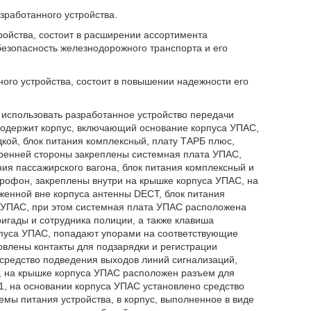
зработанного устройства.
ройства, состоит в расширении ассортимента
езопасность железнодорожного транспорта и его
ного устройства, состоит в повышении надежности его
 использовать разработанное устройство передачи
 содержит корпус, включающий основание корпуса УПАС,
кой, блок питания комплексный, плату ТАРБ плюс,
тренней стороны закреплены системная плата УПАС,
ия пассажирского вагона, блок питания комплексный и
рофон, закреплены внутри на крышке корпуса УПАС, на
енной вне корпуса антенны DECT, блок питания
 УПАС, при этом системная плата УПАС расположена
ригады и сотрудника полиции, а также клавиша
рпуса УПАС, попадают упорами на соответствующие
влены контакты для подзарядки и регистрации
средство подведения выходов линий сигнализаций,
С, на крышке корпуса УПАС расположен разъем для
1, на основании корпуса УПАС установлено средство
темы питания устройства, в корпус, выполненное в виде