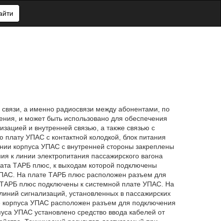
айти
 связи, а именно радиосвязи между абонентами, по
ения, и может быть использовано для обеспечения
зацией и внутренней связью, а также связью с
 плату УПАС с контактной колодкой, блок питания
нии корпуса УПАС с внутренней стороны закреплены
я к линии электропитания пассажирского вагона
лата ТАРБ плюс, к выходам которой подключены
УПАС. На плате ТАРБ плюс расположен разъем для
 ТАРБ плюс подключены к системной плате УПАС. На
иний сигнализаций, установленных в пассажирских
ке корпуса УПАС расположен разъем для подключения
пуса УПАС установлено средство ввода кабелей от