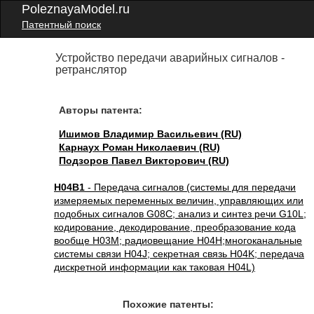
PoleznayaModel.ru
Патентный поиск
Устройство передачи аварийных сигналов -
ретранслятор
Авторы патента:
Ишимов Владимир Васильевич (RU)
Карнаух Роман Николаевич (RU)
Подзоров Павел Викторович (RU)
H04B1
- Передача сигналов (системы для передачи
измеряемых переменных величин, управляющих или
подобных сигналов G08C; анализ и синтез речи G10L;
кодирование, декодирование, преобразование кода
вообще H03M; радиовещание H04H;многоканальные
системы связи H04J; секретная связь H04K; передача
дискретной информации как таковая H04L)
Похожие патенты: