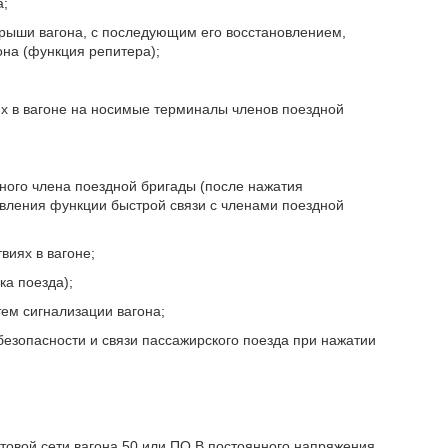
а;
рыши вагона, с последующим его восстановлением,
на (функция репитера);
х в вагоне на носимые терминалы членов поездной
ного члена поездной бригады (после нажатия
вления функции быстрой связи с членами поездной
иях в вагоне;
ка поезда);
ем сигнализации вагона;
безопасности и связи пассажирского поезда при нажатии
товой сети вагона 50 или ПО В постоянного напряжения