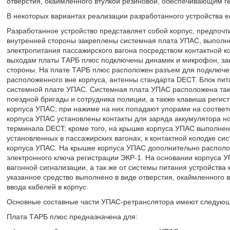
отверстия, окаймленного втулкой резиновой, обеспечивающим ге
В некоторых вариантах реализации разработанного устройства е
Разработанное устройство представляет собой корпус, предпочт
внутренней стороны закреплены системная плата УПАС, выполн
электропитания пассажирского вагона посредством контактной к
выходам платы ТАРБ плюс подключены динамик и микрофон, за
стороны. На плате ТАРБ плюс расположен разъем для подключе
расположенного вне корпуса, антенны стандарта DECT. Блок пи
системной плате УПАС. Системная плата УПАС расположена таки
поездной бригады и сотрудника полиции, а также клавиша регис
корпуса УПАС, при нажиме на них попадают упорами на соотве
корпуса УПАС установлены контакты для заряда аккумулятора н
терминала DECT; кроме того, на крышке корпуса УПАС выполнен
установленных в пассажирских вагонах, к контактной колодке си
корпуса УПАС. На крышке корпуса УПАС дополнительно располо
электронного ключа регистрации ЭКР-1. На основании корпуса У
вагонной сигнализации, а так же от системы питания устройства 
указанное средство выполнено в виде отверстия, окаймленного
ввода кабелей в корпус.
Основные составные части УПАС-ретранслятора имеют следующ
Плата ТАРБ плюс предназначена для: