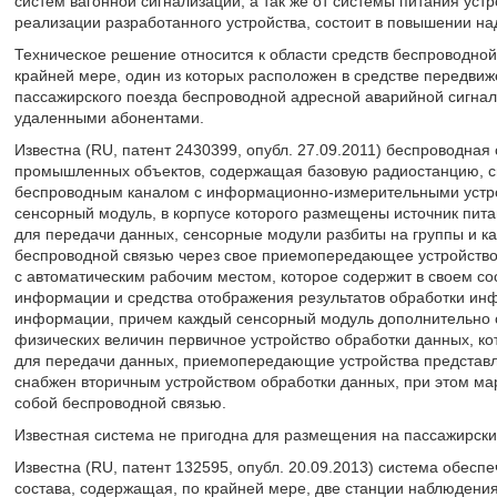
систем вагонной сигнализации, а так же от системы питания устр
реализации разработанного устройства, состоит в повышении над
Техническое решение относится к области средств беспроводной
крайней мере, один из которых расположен в средстве передвиж
пассажирского поезда беспроводной адресной аварийной сигнали
удаленными абонентами.
Известна (RU, патент 2430399, опубл. 27.09.2011) беспроводна
промышленных объектов, содержащая базовую радиостанцию, с
беспроводным каналом с информационно-измерительными устрой
сенсорный модуль, в корпусе которого размещены источник пита
для передачи данных, сенсорные модули разбиты на группы и ка
беспроводной связью через свое приемопередающее устройство
с автоматическим рабочим местом, которое содержит в своем с
информации и средства отображения результатов обработки инф
информации, причем каждый сенсорный модуль дополнительно с
физических величин первичное устройство обработки данных, ко
для передачи данных, приемопередающие устройства представл
снабжен вторичным устройством обработки данных, при этом м
собой беспроводной связью.
Известная система не пригодна для размещения на пассажирских
Известна (RU, патент 132595, опубл. 20.09.2013) система обесп
состава, содержащая, по крайней мере, две станции наблюдени