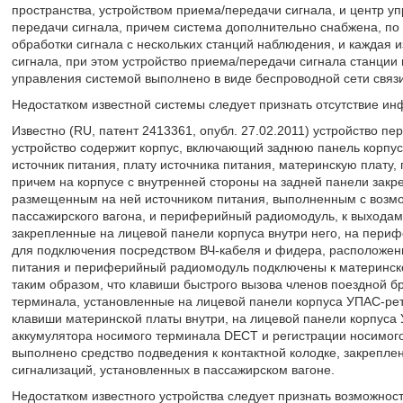
пространства, устройством приема/передачи сигнала, и центр у
передачи сигнала, причем система дополнительно снабжена, по
обработки сигнала с нескольких станций наблюдения, и каждая 
сигнала, при этом устройство приема/передачи сигнала станции
управления системой выполнено в виде беспроводной сети связи 
Недостатком известной системы следует признать отсутствие ин
Известно (RU, патент 2413361, опубл. 27.02.2011) устройство пе
устройство содержит корпус, включающий заднюю панель корпуса
источник питания, плату источника питания, материнскую плат
причем на корпусе с внутренней стороны на задней панели закр
размещенным на ней источником питания, выполненным с возмо
пассажирского вагона, и периферийный радиомодуль, к выходам
закрепленные на лицевой панели корпуса внутри него, на пер
для подключения посредством ВЧ-кабеля и фидера, расположенн
питания и периферийный радиомодуль подключены к материнско
таким образом, что клавиши быстрого вызова членов поездной б
терминала, установленные на лицевой панели корпуса УПАС-ре
клавиши материнской платы внутри, на лицевой панели корпуса
аккумулятора носимого терминала DECT и регистрации носимого
выполнено средство подведения к контактной колодке, закрепле
сигнализаций, установленных в пассажирском вагоне.
Недостатком известного устройства следует признать возможность