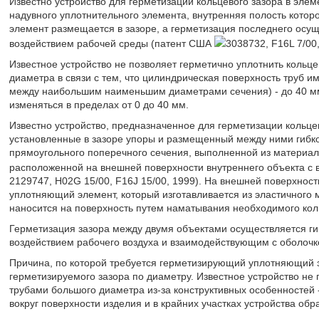
Известно устройство для герметизации кольцевого зазора в элем
надувного уплотнительного элемента, внутренняя полость котор
элемент размещается в зазоре, а герметизация последнего ос
воздействием рабочей среды (патент США
3038732, F16L 7/00,
Известное устройство не позволяет герметично уплотнить кольц
диаметра в связи с тем, что цилиндрическая поверхность труб и
между наибольшим наименьшим диаметрами сечения) - до 40 мм
изменяться в пределах от 0 до 40 мм.
Известно устройство, предназначенное для герметизации кольце
установленные в зазоре упоры и размещенный между ними гибко
прямоугольного поперечного сечения, выполненной из материал
расположенной на внешней поверхности внутреннего объекта с
2129747, H02G 15/00, F16J 15/00, 1999). На внешней поверхнос
уплотняющий элемент, который изготавливается из эластичного 
наносится на поверхность путем наматывания необходимого кол
Герметизация зазора между двумя объектами осуществляется г
воздействием рабочего воздуха и взаимодействующим с оболоч
Причина, по которой требуется герметизирующий уплотняющий э
герметизируемого зазора по диаметру. Известное устройство не 
трубами большого диаметра из-за конструктивных особенностей
вокруг поверхности изделия и в крайних участках устройства обр