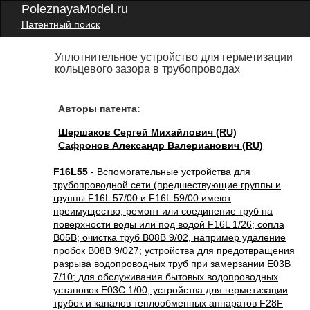
PoleznayaModel.ru
Патентный поиск
Уплотнительное устройство для герметизации
кольцевого зазора в трубопроводах
Авторы патента:
Шершаков Сергей Михайлович (RU)
Сафронов Александр Валерианович (RU)
F16L55
- Вспомогательные устройства для
трубопроводной сети (предшествующие группы и
группы F16L 57/00 и F16L 59/00 имеют
преимущество; ремонт или соединение труб на
поверхности воды или под водой F16L 1/26; сопла
B05B; очистка труб B08B 9/02, например удаление
пробок B08B 9/027; устройства для предотвращения
разрыва водопроводных труб при замерзании E03B
7/10; для обслуживания бытовых водопроводных
установок E03C 1/00; устройства для герметизации
трубок и каналов теплообменных аппаратов F28F