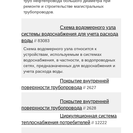
труб нефтепровода большого диаметра при
ремонте и строительстве магистральных
трубопроводов.
Схема водомерного узла
системы водоснабжения для учета расхода
воды
// 83083
Схема водомерного узла относится к
устройствам, используемым в системах
водоснабжения, в частности, в водопроводных
сетях, предназначенных для водоснабжения и
учета расхода воды.
Покрытие внутренней
поверхности трубопровода
// 2627
Покрытие внутренней
поверхности трубопровода
// 2628
Циркуляционная система
теплоснабжения потребителей
// 12222