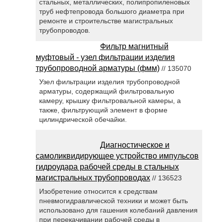
стальных, металлических, полипропиленовых
труб нефтепровода большого диаметра при
ремонте и строительстве магистральных
трубопроводов.
Фильтр магнитный
муфтовый - узел фильтрации изделия
трубопроводной арматуры (фмм)
// 135070
Узел фильтрации изделия трубопроводной
арматуры, содержащий фильтровальную
камеру, крышку фильтровальной камеры, а
также, фильтрующий элемент в форме
цилиндрической обечайки.
Диагностическое и
самоликвидирующее устройство импульсов
гидроудара рабочей среды в стальных
магистральных трубопроводах
// 136523
Изобретение относится к средствам
пневмогидравлической техники и может быть
использовано для гашения колебаний давления
при перекачивании рабочей среды в