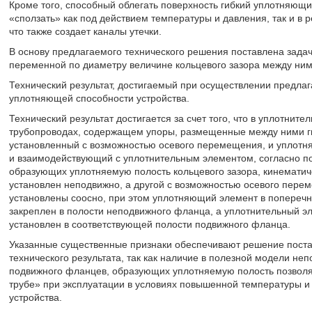
Кроме того, способный облегать поверхность гибкий уплотняющ
«сползать» как под действием температуры и давления, так и в
что также создает каналы утечки.
В основу предлагаемого технического решения поставлена зада
переменной по диаметру величине кольцевого зазора между ним
Технический результат, достигаемый при осуществлении предла
уплотняющей способности устройства.
Технический результат достигается за счет того, что в уплотните
трубопроводах, содержащем упоры, размещенные между ними ги
установленный с возможностью осевого перемещения, и уплотн
и взаимодействующий с уплотнительным элементом, согласно п
образующих уплотняемую полость кольцевого зазора, кинематиче
установлен неподвижно, а другой с возможностью осевого пер
установлены соосно, при этом уплотняющий элемент в поперечн
закреплен в полости неподвижного фланца, а уплотнительный э
установлен в соответствующей полости подвижного фланца.
Указанные существенные признаки обеспечивают решение поста
технического результата, так как наличие в полезной модели не
подвижного фланцев, образующих уплотняемую полость позволяе
трубе» при эксплуатации в условиях повышенной температуры и
устройства.