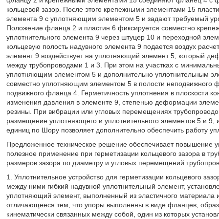
фланцу 2 и крепежными элементами 15 соединяют фланец 4 с ф
кольцевой зазор. После этого крепежными элементами 15 пласт
элемента 9 с уплотняющим элементом 5 и задают требуемый уро
Положение фланца 2 и пластин 6 фиксируется совместно крепеж
уплотнительного элемента 9 через штуцер 10 и переходной элеме
кольцевую полость надувного элемента 9 подается воздух расч
элемент 9 воздействует на уплотняющий элемент 5, который де
между трубопроводами 1 и 3. При этом на участках с минималь
уплотняющим элементом 5 и дополнительно уплотнительным элем
совместно уплотняющим элементом 5 в полости неподвижного ф
подвижного фланца 4. Герметичность уплотнения в плоскости ко
изменения давления в элементе 9, степенью деформации элеме
резины. При вибрации или угловых перемещениях трубопроводов
размещение уплотняющего и уплотнительного элементов 5 и 9, 
единиц по Шору позволяет дополнительно обеспечить работу уп
Предложенное техническое решение обеспечивает повышение уп
полезное применение при герметизации кольцевого зазора в тр
размеров зазора по диаметру и угловых перемещений трубопров
1. Уплотнительное устройство для герметизации кольцевого за
между ними гибкий надувной уплотнительный элемент, установл
уплотняющий элемент, выполненный из эластичного материала 
отличающееся тем, что упоры выполнены в виде фланцев, образ
кинематически связанных между собой, один из которых установ