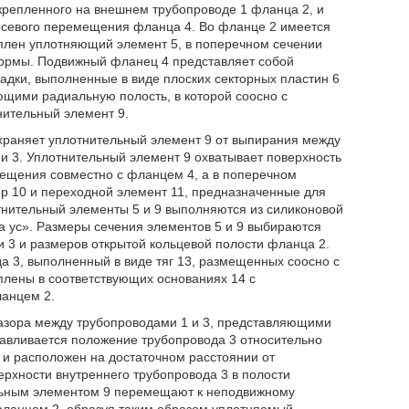
крепленного на внешнем трубопроводе 1 фланца 2, и
осевого перемещения фланца 4. Во фланце 2 имеется
еплен уплотняющий элемент 5, в поперечном сечении
ормы. Подвижный фланец 4 представляет собой
адки, выполненные в виде плоских секторных пластин 6
ющими радиальную полость, в которой соосно с
ительный элемент 9.
охраняет уплотнительный элемент 9 от выпирания между
и 3. Уплотнительный элемент 9 охватывает поверхность
мещения совместно с фланцем 4, а в поперечном
ер 10 и переходной элемент 11, предназначенные для
тнительный элементы 5 и 9 выполняются из силиконовой
а ус». Размеры сечения элементов 5 и 9 выбираются
и 3 и размеров открытой кольцевой полости фланца 2.
а 3, выполненный в виде тяг 13, размещенных соосно с
плены в соответствующих основаниях 14 с
ланцем 2.
азора между трубопроводами 1 и 3, представляющими
навливается положение трубопровода 3 относительно
 и расположен на достаточном расстоянии от
рхности внутреннего трубопровода 3 в полости
ельным элементом 9 перемещают к неподвижному