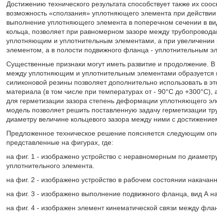
Достижению технического результата способствует также их соосн
возможность «сползания» уплотняющего элемента при действии 
выполнение уплотняющего элемента в поперечном сечении в вид
кольца, позволяет при равномерном зазоре между трубопровода
уплотняющим и уплотнительным элементами, а при увеличении
элементом, а в полости подвижного фланца - уплотнительным э
Существенные признаки могут иметь развитие и продолжение. В 
между уплотняющим и уплотнительным элементами образуется г
силиконовой резины позволяет дополнительно использовать в эт
материала (в том числе при температурах от - 90°C до +300°C),
для герметизации зазора степень деформации уплотняющего эл
модель позволяет решить поставленную задачу герметизации т
диаметру величине кольцевого зазора между ними с достижением
Предложенное техническое решение поясняется следующим опи
представленные на фигурах, где:
на фиг. 1 - изображено устройство с неравномерным по диаметру
уплотнительного элемента.
на фиг. 2 - изображено устройство в рабочем состоянии накачан
на фиг. 3 - изображено выполнение подвижного фланца, вид А на 
на фиг. 4 - изображен элемент кинематической связи между фла