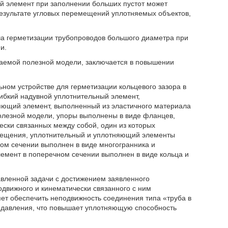
ий элемент при заполнении больших пустот может
 результате угловых перемещений уплотняемых объектов,
ча герметизации трубопроводов большого диаметра при
и.
гаемой полезной модели, заключается в повышении
льном устройстве для герметизации кольцевого зазора в
бкий надувной уплотнительный элемент,
яющий элемент, выполненный из эластичного материала
олезной модели, упоры выполнены в виде фланцев,
ски связанных между собой, один из которых
емещения, уплотнительный и уплотняющий элементы
ом сечении выполнен в виде многогранника и
лемент в поперечном сечении выполнен в виде кольца и
вленной задачи с достижением заявленного
подвижного и кинематически связанного с ним
т обеспечить неподвижность соединения типа «труба в
 давления, что повышает уплотняющую способность