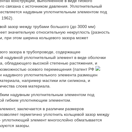
ентах конструкции, выполненное в виде гибкого
ого связана с источником давления. Уплотнительный
уществляется надувным уплотнительным элементом под
 1962).
евой зазор между трубами большого (до 3000 мм)
меет значительную относительную некруглость (разность
, при этом ширина кольцевого зазора может
вого зазора в трубопроводе, содержащее
й надувной уплотнительный элемент в виде оболочки
а, обладающего высокой степенью растяжения, и
 возможностью осевого перемещения (патент РФ
ти надувного уплотнительного элемента размещен
материала, например мастики или силикона, и
ичества слоев материала.
ибким надувным уплотнительным элементом под
кой гибким уплотняющим элементом.
лемент, заключается в различии размеров
позволяет герметично уплотнить кольцевой зазор между
 - уплотняющий элемент многослойно обматывается
азуются зазоры.