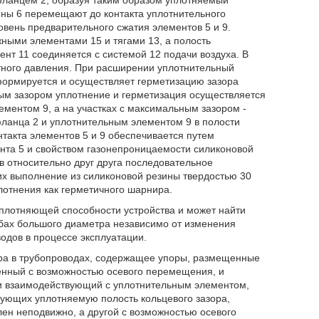
ланцем 2, образуя таким образом уплотняемый
ины 6 перемещают до контакта уплотнительного
вень предварительного сжатия элементов 5 и 9.
ными элементами 15 и тягами 13, а полость
нт 11 соединяется с системой 12 подачи воздуха. В
етного давления. При расширении уплотнительный
формируется и осуществляет герметизацию зазора
ным зазором уплотнение и герметизация осуществляется
ентом 9, а на участках с максимальным зазором -
ланца 2 и уплотнительным элементом 9 в полости
нтакта элементов 5 и 9 обеспечивается путем
нта 5 и свойством газонепроницаемости силиконовой
 относительно друг друга последовательное
их выполнение из силиконовой резины твердостью 30
лотнения как герметичного шарнира.
лотняющей способности устройства и может найти
убах большого диаметра независимо от изменения
одов в процессе эксплуатации.
зора в трубопроводах, содержащее упоры, размещенные
енный с возможностью осевого перемещения, и
и взаимодействующий с уплотнительным элементом,
ующих уплотняемую полость кольцевого зазора,
лен неподвижно, а другой с возможностью осевого