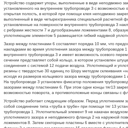
Устройство содержит упоры, выполненные в виде неподвижно за
установленного на внутреннем трубопроводе 3 с возможностью 
открытая полость, в которой при помощи клея неподвижно закр
выполненный в виде четырехгранника специальной расчетной ф
установленные на поверхности внутреннего трубопровода 3 накл
с ребрами жесткости 7 и дугообразными ложементами 8, образу
уплотняющим элементом 5 размещается гибкий надувной уплотн
Зазор между пластинами 6 составляет порядка 10 мм, что пред
накладками во время уплотнения зазора между трубопроводов 1 
внутреннего трубопровода 3 и имеет возможность осевого пере
сечении представляет собой кольцо, в котором установлен штуц
соединения с системой 12 подачи воздуха. Уплотняющий и упло
резины с твердостью 30 единиц по Шору методом склеивания «н
исходя из размеров кольцевого зазора между трубопроводами 1 
На трубопроводе 3 установлен фиксатор положения трубопровод
зазорами между пластинами 6. При этом одни концы тяг13 закре
возможностью поворота, а противоположные концы связаны с ф
Устройство работает следующим образом. Перед уплотнением з
собой соединение типа «труба в трубе» при помощи тяг 13 уста
трубопровода 1. Уплотнительный элемент 9 не накачан воздухом
уплотняемого зазора и неподвижного фланца 2 на наружной пове
ложементов 8. Затем секторные пластины 6 вместе с уплотнит