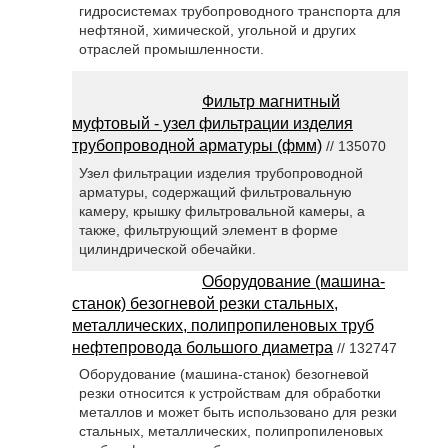
гидросистемах трубопроводного транспорта для
нефтяной, химической, угольной и других
отраслей промышленности.
Фильтр магнитный
муфтовый - узел фильтрации изделия
трубопроводной арматуры (фмм)
// 135070
Узел фильтрации изделия трубопроводной
арматуры, содержащий фильтровальную
камеру, крышку фильтровальной камеры, а
также, фильтрующий элемент в форме
цилиндрической обечайки.
Оборудование (машина-
станок) безогневой резки стальных,
металлических, полипропиленовых труб
нефтепровода большого диаметра
// 132747
Оборудование (машина-станок) безогневой
резки относится к устройствам для обработки
металлов и может быть использовано для резки
стальных, металлических, полипропиленовых