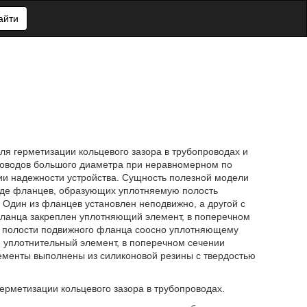
айти
ля герметизации кольцевого зазора в трубопроводах и
роводов большого диаметра при неравномерном по
ии надежности устройства. Сущность полезной модели
виде фланцев, образующих уплотняемую полость
 Один из фланцев установлен неподвижно, а другой с
ланца закреплен уплотняющий элемент, в поперечном
й полости подвижного фланца соосно уплотняющему
 уплотнительный элемент, в поперечном сечении
ементы выполнены из силиконовой резины с твердостью
ерметизации кольцевого зазора в трубопроводах.