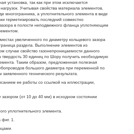
ая установка, так как при этом исключается
нагрузок. Учитывая свойства материала элементов,
е многогранника, а уплотнительного элемента в виде
ми герметизировать последний совместно
 зазора в полости неподвижного фланца уплотняющим
лементом.
местах увеличенного по диаметру кольцевого зазора
раница раздела. Выполнение элементов из
ом случае свойство газонепроницаемости данного
 а твердость 30 единиц по Шору получить необходимую
емента. Таким образом, предложенная полезная
рубопроводов большого диаметра при переменной по
 заявленного технического результата.
санием ее работы со ссылкой на иллюстрации,
 зазором (от 10 до 40 мм) в исходном состоянии
ного уплотнительного элемента.
фиг. 1.
нцами.