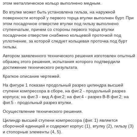
этом металлическое кольцо выполнено медным.
Во втулке может быть установлена гильза, на наружной
поверхности которой у первого торца втулки выполнен бурт. При
этом посадочное отверстие втулки под гильзу выполнено
ступенчатым, причем со стороны первого торца втулки
посадочное отверстие снабжено кольцевой проточкой под
уплотнение, за которой следует кольцевая проточка под бурт
гильзы.
Автором заявленного технического решения изготовлен опытный
образец этого решения, испытания которого подтвердили
достижение технического результата.
Краткое описание чертежей.
На фигуре 1 показан продольный разрез цилиндра высшей
ступени компрессора в сборе, на фиг.2 - продольный разрез
корпуса; на фиг.3 - вид A фиг.2; на фиг.4 - разрез B-B фиг.2; на
фиг.5 - продольный разрез втулки.
Осуществление технического решения.
Цилиндр высшей ступени компрессора (фиг. 1) является
сборочной единицей и содержит корпус (1), втулку (2), гильзу (3)
и стопорные элементы (4, 5).