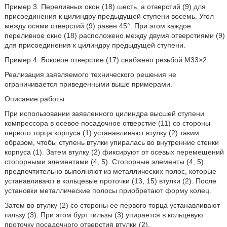
Пример 3. Переливных окон (18) шесть, а отверстий (9) для
присоединения к цилиндру предыдущей ступени восемь. Угол
между осями отверстий (9) равен 45°. При этом каждое
переливное окно (18) расположено между двумя отверстиями (9)
для присоединения к цилиндру предыдущей ступени.
Пример 4. Боковое отверстие (17) снабжено резьбой М33×2.
Реализация заявляемого технического решения не
ограничивается приведенными выше примерами.
Описание работы.
При использовании заявленного цилиндра высшей ступени
компрессора в осевое посадочное отверстие (11) со стороны
первого торца корпуса (1) устанавливают втулку (2) таким
образом, чтобы ступень втулки упиралась во внутренние стенки
корпуса (1). Затем втулку (2) фиксируют от осевых перемещений
стопорными элементами (4, 5). Стопорные элементы (4, 5)
предпочтительно выполняют из металлических полос, которые
устанавливают в кольцевые проточки (13, 15) втулки (2). После
установки металлические полосы приобретают форму колец.
Затем во втулку (2) со стороны ее первого торца устанавливают
гильзу (3). При этом бурт гильзы (3) упирается в кольцевую
проточку посадочного отверстия втулки (2).