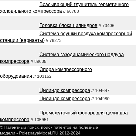
Всасывающий глушитель герметичного
холодильного компрессора
// 66788
Головка блока цилиндров
// 73406
Система осушки воздуха компрессорной
станции (варианты)
// 78273
Система газодинамического наддува
компрессора
// 89635
Опора компрессорного
оборудования
// 103152
Цилиндр компрессора
// 104647
Цилиндр компрессора
// 104980
Промежуточный фонарь для цилиндра
компрессора
// 105951
© Патентный поиск, поиск патентов на полезные
модели - PoleznayaModel.RU 2012-2024