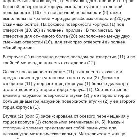
параллельны оси корпуса (1). Вокруг каждого отверстия (10) на
боковой поверхности корпуса выполнен участок с плоской
поверхностью (19). На посадочной поверхности (8) также
выполнены по крайней мере два резьбовых отверстия(20) для
отжимных болтов. На боковой поверхности корпуса (1) под
отверстия (10, 20) выполнены приливы. В тех местах, где
отверстие для отжимного болта (20) расположено между двух
смежных отверстий (10), для этих трех отверстий выполнен
общий прилив.
В корпусе (1) выполнено осевое посадочное отверстие (11) и по
крайней мере одна полость охлаждения (12).
Осевое посадочное отверстие (11) выполнено сквозным и
предназначено для установки в него втулки (2). Диаметр
отверстия (11) у первого торца корпуса (1) больше диаметра
этого отверстия у второго торца корпуса (1). Соответственно
диаметр наружной поверхности втулки (2) у ее первого торца
больше диаметра наружной поверхности втулки (2) у ее второго
торца корпуса (1).
Втулка (2) (фиг. 5) зафиксирована от осевого перемещения у
торцов корпуса (1) стопорными элементами (4, 5). Каждый
стопорный элемент представляет собой замкнутое или
незамкнутое металлическое кольцо. Металлическое кольцо