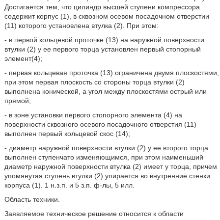
Достигается тем, что цилиндр высшей ступени компрессора
содержит корпус (1), в сквозном осевом посадочном отверстии
(11) которого установлена втулка (2). При этом:
- в первой кольцевой проточке (13) на наружной поверхности
втулки (2) у ее первого торца установлен первый стопорный
элемент(4);
- первая кольцевая проточка (13) ограничена двумя плоскостями,
при этом первая плоскость со стороны торца втулки (2)
выполнена конической, а угол между плоскостями острый или
прямой;
- в зоне установки первого стопорного элемента (4) на
поверхности сквозного осевого посадочного отверстия (11)
выполнен первый кольцевой скос (14);
- диаметр наружной поверхности втулки (2) у ее второго торца
выполнен ступенчато изменяющимся, при этом наименьший
диаметр наружной поверхности втулка (2) имеет у торца, причем
упомянутая ступень втулки (2) упирается во внутренние стенки
корпуса (1). 1 н.з.п. и 5 з.п. ф-лы, 5 илл.
Область техники.
Заявляемое техническое решение относится к области