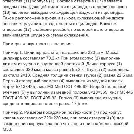
отверстия (11) корпуса (1). Боковое отверстие (17) является
входом охлаждающей жидкости в цилиндр, а переливное окно
(18) является выходом охлаждающей жидкости из цилиндра.
Такое расположение входа и выхода охлаждающей жидкости
позволяет улучшить отвод теплоты от цилиндра. Боковое
отверстие (17) снабжено резьбой, по которой в это отверстие
ввинчивается штуцер системы охлаждения.
Примеры конкретного выполнения.
Пример 1. Цилиндр расчитан на давление 220 атм. Масса
цилиндра составляет 79,2 кг. При этом корпус (1) выполнен
литьем из чугуна с внутренней расточкой. Длина корпуса (1)
составляет 320 мм, а масса равна 55,2 кг. Втулка (2) выполнена
из стали 2×13. Средняя толщина стенки втулки (2) равна 22,5 мм.
Первый стопорный элемент (4) выполнен из медной полосы
марки 5×13×425, лист М3-М5 ГОСТ 495-92. Второй стопорный
элемент (5) у выполнен из медной полосы 5×13×365, лист М3-М5
ГОСТ 495-92, ГОСТ 495-92. Гильза (3) выполнена из чугуна,
средняя толщина ее стенки равна 17,5 мм.
Пример 2. Размеры посадочной поверхности (7) под корпус
клапана составляют 220×220 мм, при этом отверстий (9) для
закрепления корпуса клапана четыре, и они снабжены резьбой
М30.