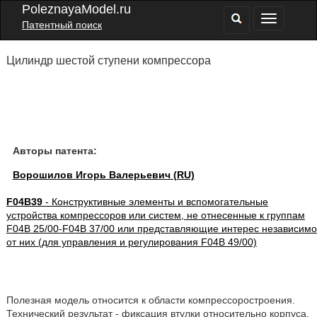
PoleznayaModel.ru
Патентный поиск
Цилиндр шестой ступени компрессора
Авторы патента:
Ворошилов Игорь Валерьевич (RU)
F04B39
- Конструктивные элементы и вспомогательные
устройства компрессоров или систем, не отнесенные к группам
F04B 25/00-F04B 37/00 или представляющие интерес независимо
от них (для управления и регулирования F04B 49/00)
Полезная модель относится к области компрессоростроения.
Технический результат - фиксация втулки относительно корпуса.