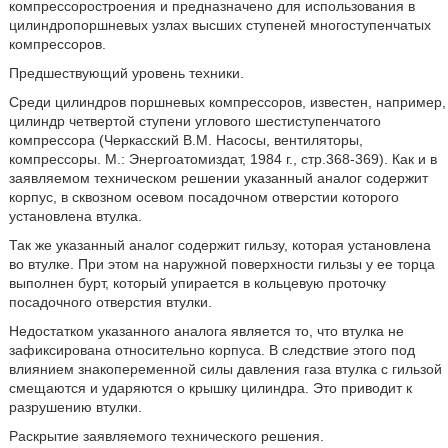
компрессоростроения и предназначено для использования в
цилиндропоршневых узлах высших ступеней многоступенчатых
компрессоров.
Предшествующий уровень техники.
Среди цилиндров поршневых компрессоров, известен, например,
цилиндр четвертой ступени углового шестиступенчатого
компрессора (Черкасский В.М. Насосы, вентиляторы,
компрессоры. М.: Энергоатомиздат, 1984 г., стр.368-369). Как и в
заявляемом техническом решении указанный аналог содержит
корпус, в сквозном осевом посадочном отверстии которого
установлена втулка.
Так же указанный аналог содержит гильзу, которая установлена
во втулке. При этом на наружной поверхности гильзы у ее торца
выполнен бурт, который упирается в кольцевую проточку
посадочного отверстия втулки.
Недостатком указанного аналога является то, что втулка не
зафиксирована относительно корпуса. В следствие этого под
влиянием знакопеременной силы давления газа втулка с гильзой
смещаются и ударяются о крышку цилиндра. Это приводит к
разрушению втулки.
Раскрытие заявляемого технического решения.