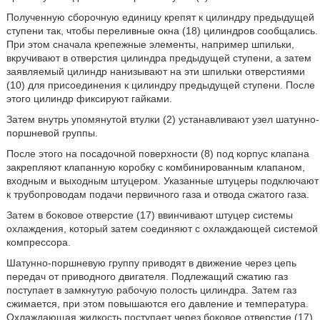
Полученную сборочную единицу крепят к цилиндру предыдущей
ступени так, чтобы переливные окна (18) цилиндров сообщались.
При этом сначала крепежные элементы, например шпильки,
вкручивают в отверстия цилиндра предыдущей ступени, а затем
заявляемый цилиндр нанизывают на эти шпильки отверстиями
(10) для присоединения к цилиндру предыдущей ступени. После
этого цилиндр фиксируют гайками.
Затем внутрь упомянутой втулки (2) устанавливают узел шатунно-
поршневой группы.
После этого на посадочной поверхности (8) под корпус клапана
закрепляют клапанную коробку с комбинированным клапаном,
входным и выходным штуцером. Указанные штуцеры подключают
к трубопроводам подачи первичного газа и отвода сжатого газа.
Затем в боковое отверстие (17) ввинчивают штуцер системы
охлаждения, который затем соединяют с охлаждающей системой
компрессора.
Шатунно-поршневую группу приводят в движение через цепь
передач от приводного двигателя. Подлежащий сжатию газ
поступает в замкнутую рабочую полость цилиндра. Затем газ
сжимается, при этом повышаются его давление и температура.
Охлаждающая жидкость поступает через боковое отверстие (17)