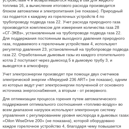
устройствам 4 и возвратившегося назад в бак для жидкого
топлива 16, а вычисление итогового расхода производится
блоком автоматики и электропитания (не показан). Природный
газ подается к каждому из горелочных устройств 4 по
трубопроводу подвода газа 22. Учет расхода природного газа
производится комплексом для измерения количества газа 28
«СГ-ЭКВз», установленным на трубопроводе подвода газа 22.
Для поддержания постоянным выходного давления природного
газа, подаваемого к горелочным устройствам 4, используют
регулятор давления 23, установленный на трубопроводе подвода
газа 22. Отработанные дымовые газы из каждого отопительного
котла 2 поступают через дымоход 5 в дымовую трубу 3, и
выводятся в атмосферу.
Учет электроэнергии производят при помощи двух счетчиков
электрической энергии «Меркурий 236 ART» (не показан), одним
из которых ведут учет электроэнергии полученной от основного
источника энергоснабжения, а вторым - от резервного.
Для оптимизации процесса горения путем автоматического
поддержания оптимального соотношения «топливо-воздух» во
всем диапазоне нагрузок используют электронную систему
управления с регулированием уровня кислорода в дымовых газах
«Oilon WiseDrive 200» (не показана), которой оборудовано
каждое горелочное устройство 4, благодаря чему повышается