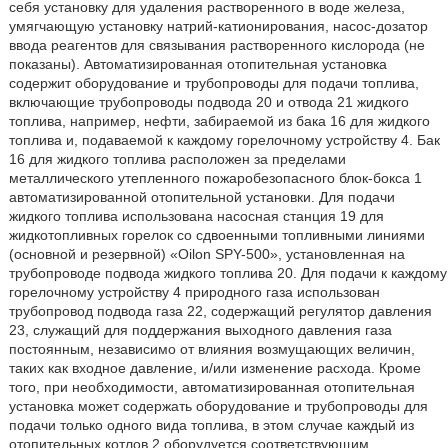
себя установку для удаления растворенного в воде железа,
умягчающую установку натрий-катионирования, насос-дозатор
ввода реагентов для связывания растворенного кислорода (не
показаны). Автоматизированная отопительная установка
содержит оборудование и трубопроводы для подачи топлива,
включающие трубопроводы подвода 20 и отвода 21 жидкого
топлива, например, нефти, забираемой из бака 16 для жидкого
топлива и, подаваемой к каждому горелочному устройству 4. Бак
16 для жидкого топлива расположен за пределами
металлического утепленного пожаробезопасного блок-бокса 1
автоматизированной отопительной установки. Для подачи
жидкого топлива использована насосная станция 19 для
жидкотопливных горелок со сдвоенными топливными линиями
(основной и резервной) «Oilon SPY-500», установленная на
трубопроводе подвода жидкого топлива 20. Для подачи к каждому
горелочному устройству 4 природного газа использован
трубопровод подвода газа 22, содержащий регулятор давления
23, служащий для поддержания выходного давления газа
постоянным, независимо от влияния возмущающих величин,
таких как входное давление, и/или изменение расхода. Кроме
того, при необходимости, автоматизированная отопительная
установка может содержать оборудование и трубопроводы для
подачи только одного вида топлива, в этом случае каждый из
отопительных котлов 2 оборудуется соответствующим