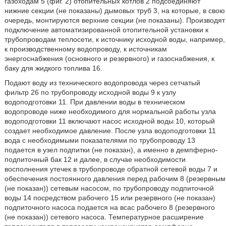
газоходам 5 (фиг. 2) отопительных котлов 2 подсоединяют
нижние секции (не показаны) дымовых труб 3, на которые, в свою
очередь, монтируются верхние секции (не показаны). Производят
подключение автоматизированной отопительной установки к
трубопроводам теплосети, к источнику исходной воды, например,
к производственному водопроводу, к источникам
энергоснабжения (основного и резервного) и газоснабжения, к
баку для жидкого топлива 16.
Подают воду из технического водопровода через сетчатый
фильтр 26 по трубопроводу исходной воды 9 к узлу
водоподготовки 11. При давлении воды в техническом
водопроводе ниже необходимого для нормальной работы узла
водоподготовки 11 включают насос исходной воды 10, который
создает необходимое давление. После узла водоподготовки 11
вода с необходимыми показателями по трубопроводу 13
подается в узел подпитки (не показан), а именно в демпферно-
подпиточный бак 12 и далее, в случае необходимости
восполнения утечек в трубопроводе обратной сетевой воды 7 и
обеспечения постоянного давления перед рабочим 8 (резервным
(не показан)) сетевым насосом, по трубопроводу подпиточной
воды 14 посредством рабочего 15 или резервного (не показан)
подпиточного насоса подается на всас рабочего 8 (резервного
(не показан)) сетевого насоса. Температурное расширение