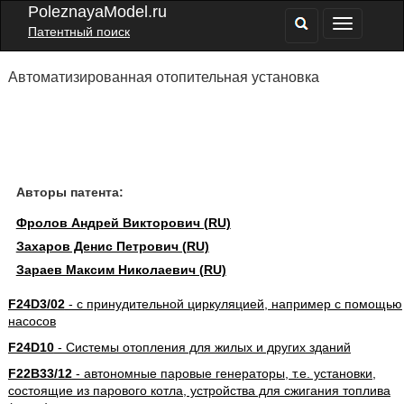
PoleznayaModel.ru
Патентный поиск
Автоматизированная отопительная установка
Авторы патента:
Фролов Андрей Викторович (RU)
Захаров Денис Петрович (RU)
Зараев Максим Николаевич (RU)
F24D3/02
- с принудительной циркуляцией, например с помощью
насосов
F24D10
- Системы отопления для жилых и других зданий
F22B33/12
- автономные паровые генераторы, т.е. установки,
состоящие из парового котла, устройства для сжигания топлива