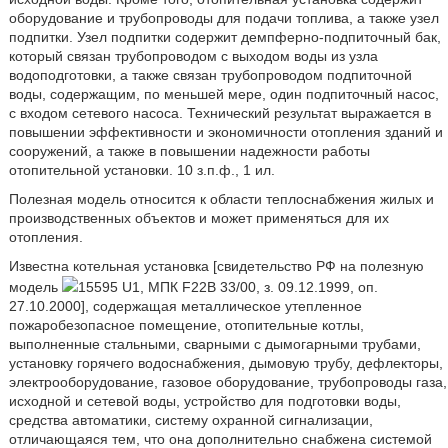
оборудование и трубопроводы для подачи топлива, а также узел
подпитки. Узел подпитки содержит демпферно-подпиточный бак,
который связан трубопроводом с выходом воды из узла
водоподготовки, а также связан трубопроводом подпиточной
воды, содержащим, по меньшей мере, один подпиточный насос,
с входом сетевого насоса. Технический результат выражается в
повышении эффективности и экономичности отопления зданий и
сооружений, а также в повышении надежности работы
отопительной установки. 10 з.п.ф., 1 ил.
Полезная модель относится к области теплоснабжения жилых и
производственных объектов и может применяться для их
отопления.
Известна котельная установка [свидетельство РФ на полезную
модель
15595 U1, МПК F22B 33/00, з. 09.12.1999, оп.
27.10.2000], содержащая металлическое утепленное
пожаробезопасное помещение, отопительные котлы,
выполненные стальными, сварными с дымогарными трубами,
установку горячего водоснабжения, дымовую трубу, дефлекторы,
электрооборудование, газовое оборудование, трубопроводы газа,
исходной и сетевой воды, устройство для подготовки воды,
средства автоматики, систему охранной сигнализации,
отличающаяся тем, что она дополнительно снабжена системой