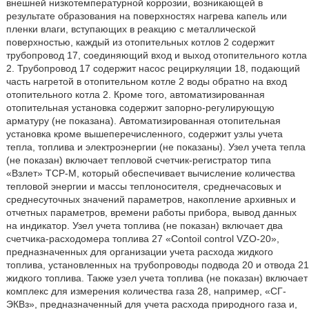
внешней низкотемпературной коррозии, возникающей в
результате образования на поверхностях нагрева капель или
пленки влаги, вступающих в реакцию с металлической
поверхностью, каждый из отопительных котлов 2 содержит
трубопровод 17, соединяющий вход и выход отопительного котла
2. Трубопровод 17 содержит насос рециркуляции 18, подающий
часть нагретой в отопительном котле 2 воды обратно на вход
отопительного котла 2. Кроме того, автоматизированная
отопительная установка содержит запорно-регулирующую
арматуру (не показана). Автоматизированная отопительная
установка кроме вышеперечисленного, содержит узлы учета
тепла, топлива и электроэнергии (не показаны). Узел учета тепла
(не показан) включает тепловой счетчик-регистратор типа
«Взлет» TCP-M, который обеспечивает вычисление количества
тепловой энергии и массы теплоносителя, среднечасовых и
среднесуточных значений параметров, накопление архивных и
отчетных параметров, времени работы прибора, вывод данных
на индикатор. Узел учета топлива (не показан) включает два
счетчика-расходомера топлива 27 «Contoil control VZO-20»,
предназначенных для организации учета расхода жидкого
топлива, установленных на трубопроводы подвода 20 и отвода 21
жидкого топлива. Также узел учета топлива (не показан) включает
комплекс для измерения количества газа 28, например, «СГ-
ЭКВз», предназначенный для учета расхода природного газа и,