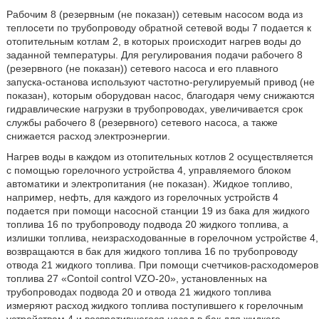
Рабочим 8 (резервным (не показан)) сетевым насосом вода из
теплосети по трубопроводу обратной сетевой воды 7 подается к
отопительным котлам 2, в которых происходит нагрев воды до
заданной температуры. Для регулирования подачи рабочего 8
(резервного (не показан)) сетевого насоса и его плавного
запуска-останова используют частотно-регулируемый привод (не
показан), которым оборудован насос, благодаря чему снижаются
гидравлические нагрузки в трубопроводах, увеличивается срок
службы рабочего 8 (резервного) сетевого насоса, а также
снижается расход электроэнергии.
Нагрев воды в каждом из отопительных котлов 2 осуществляется
с помощью горелочного устройства 4, управляемого блоком
автоматики и электропитания (не показан). Жидкое топливо,
например, нефть, для каждого из горелочных устройств 4
подается при помощи насосной станции 19 из бака для жидкого
топлива 16 по трубопроводу подвода 20 жидкого топлива, а
излишки топлива, неизрасходованные в горелочном устройстве 4,
возвращаются в бак для жидкого топлива 16 по трубопроводу
отвода 21 жидкого топлива. При помощи счетчиков-расходомеров
топлива 27 «Contoil control VZO-20», установленных на
трубопроводах подвода 20 и отвода 21 жидкого топлива
измеряют расход жидкого топлива поступившего к горелочным