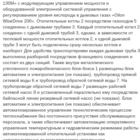
130M» с модулирующим управлением мощности и
оборудованной электронной системой управления с
регулированием уровня кислорода в дымовых газах «Oilon
WiseDrive 200». Отопительные котлы 2 посредством газоходов 5
соединены с дымовыми трубами 3. Каждый отопительный котел 2
соединен с одной дымовой трубой 3, однако, в зависимости от
тепловой мощности отопительных котлов 2, к одной дымовой
трубе 3 могут быть подключены сразу несколько котлов и
наоборот. Для удобства транспортировки каждая дымовая труба 3
выполнена разборной посредством фланцевого соединения и
состоит из двух секций. Также внутри металлического
утепленного пожаробезопасного блок-бокса 1 размещены блок
автоматики и электропитания (не показан), трубопровод прямой
сетевой воды 6 и трубопровод обратной сетевой воды 7. На
трубопроводе обратной сетевой воды 7 размещен рабочий
сетевой насос 8 и установленный параллельно ему посредством
байпасной линии резервный сетевой насос (не показан). Блок
автоматики и электропитания (не показан) обеспечивает
автоматизированное управление технологическим процессом
теплоснабжения без постоянного присутствия обслуживающего
персонала, а также обеспечивает автоматизацию оперативного
управления температурным и гидравлическим режимами работы
автоматизированной отопительной установки как
непосредственно из металлического утепленного