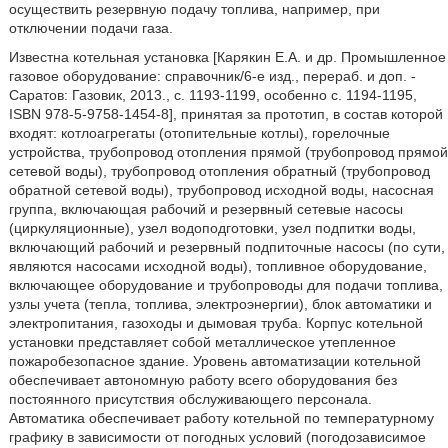
осуществить резервную подачу топлива, например, при
отключении подачи газа.
Известна котельная установка [Карякин Е.А. и др. Промышленное
газовое оборудование: справочник/6-е изд., перераб. и доп. -
Саратов: Газовик, 2013., с. 1193-1199, особенно с. 1194-1195,
ISBN 978-5-9758-1454-8], принятая за прототип, в состав которой
входят: котлоагрегаты (отопительные котлы), горелочные
устройства, трубопровод отопления прямой (трубопровод прямой
сетевой воды), трубопровод отопления обратный (трубопровод
обратной сетевой воды), трубопровод исходной воды, насосная
группа, включающая рабочий и резервный сетевые насосы
(циркуляционные), узел водоподготовки, узел подпитки воды,
включающий рабочий и резервный подпиточные насосы (по сути,
являются насосами исходной воды), топливное оборудование,
включающее оборудование и трубопроводы для подачи топлива,
узлы учета (тепла, топлива, электроэнергии), блок автоматики и
электропитания, газоходы и дымовая труба. Корпус котельной
установки представляет собой металлическое утепленное
пожаробезопасное здание. Уровень автоматизации котельной
обеспечивает автономную работу всего оборудования без
постоянного присутствия обслуживающего персонала.
Автоматика обеспечивает работу котельной по температурному
графику в зависимости от погодных условий (погодозависимое