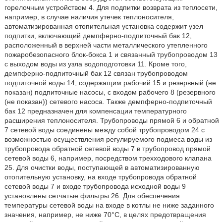
горелочным устройством 4. Для подпитки возврата из теплосети,
например, в случае наличия утечек теплоносителя,
автоматизированная отопительная установка содержит узел
подпитки, включающий демпферно-подпиточный бак 12,
расположенный в верхней части металлического утепленного
пожаробезопасного блок-бокса 1 и связанный трубопроводом 13
с выходом воды из узла водоподготовки 11. Кроме того,
демпферно-подпиточный бак 12 связан трубопроводом
подпиточной воды 14, содержащим рабочий 15 и резервный (не
показан) подпиточные насосы, с входом рабочего 8 (резервного
(не показан)) сетевого насоса. Также демпферно-подпиточный
бак 12 предназначен для компенсации температурного
расширения теплоносителя. Трубопроводы прямой 6 и обратной
7 сетевой воды соединены между собой трубопроводом 24 с
возможностью осуществления регулируемого подмеса воды из
трубопровода обратной сетевой воды 7 в трубопровод прямой
сетевой воды 6, например, посредством трехходового клапана
25. Для очистки воды, поступающей в автоматизированную
отопительную установку, на входе трубопровода обратной
сетевой воды 7 и входе трубопровода исходной воды 9
установлены сетчатые фильтры 26. Для обеспечения
температуры сетевой воды на входе в котлы не ниже заданного
значения, например, не ниже 70°C, в целях предотвращения