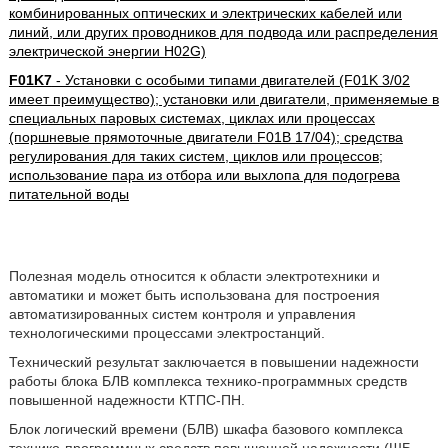
комбинированных оптических и электрических кабелей или
линий, или других проводников для подвода или распределения
электрической энергии H02G)
F01K7
- Установки с особыми типами двигателей (F01K 3/02
имеет преимущество); установки или двигатели, применяемые в
специальных паровых системах, циклах или процессах
(поршневые прямоточные двигатели F01B 17/04); средства
регулирования для таких систем, циклов или процессов;
использование пара из отбора или выхлопа для подогрева
питательной воды
Полезная модель относится к области электротехники и
автоматики и может быть использована для построения
автоматизированных систем контроля и управления
технологическими процессами электростанций.
Технический результат заключается в повышении надежности
работы блока БЛВ комплекса технико-программных средств
повышенной надежности КТПС-ПН.
Блок логический времени (БЛВ) шкафа базового комплекса