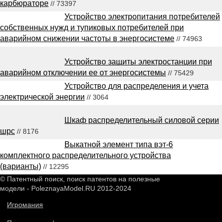
карбюраторе
// 73397
Устройство электропитания потребителей
собственных нужд и тупиковых потребителей при
аварийном снижении частоты в энергосистеме
// 74963
Устройство защиты электростанции при
аварийном отключении ее от энергосистемы
// 75429
Устройство для распределения и учета
электрической энергии
// 3064
Шкаф распределительный силовой серии
шрс
// 8176
Выкатной элемент типа вэт-6
комплектного распределительного устройства
(варианты)
// 12295
© Патентный поиск, поиск патентов на полезные
модели - PoleznayaModel.RU 2012-2024
Игромания