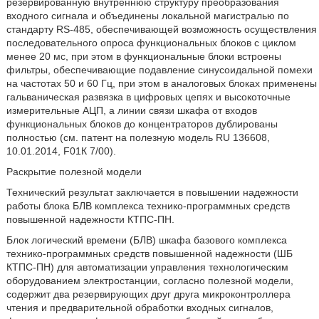
резервированную внутреннюю структуру преобразования
входного сигнала и объединены локальной магистралью по
стандарту RS-485, обеспечивающей возможность осуществления
последовательного опроса функциональных блоков с циклом
менее 20 мс, при этом в функциональные блоки встроены
фильтры, обеспечивающие подавление синусоидальной помехи
на частотах 50 и 60 Гц, при этом в аналоговых блоках применены
гальваническая развязка в цифровых цепях и высокоточные
измерительные АЦП, а линии связи шкафа от входов
функциональных блоков до концентраторов дублированы
полностью (см. патент на полезную модель RU 136608,
10.01.2014, F01К 7/00).
Раскрытие полезной модели
Технический результат заключается в повышении надежности
работы блока БЛВ комплекса технико-программных средств
повышенной надежности КТПС-ПН.
Блок логический времени (БЛВ) шкафа базового комплекса
технико-программных средств повышенной надежности (ШБ
КТПС-ПН) для автоматизации управления технологическим
оборудованием электростанции, согласно полезной модели,
содержит два резервирующих друг друга микроконтроллера
чтения и предварительной обработки входных сигналов,