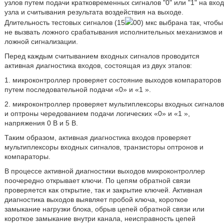
узлов путем подачи кратковременных сигналов "0" или "1" на вход
узла и считывания результата воздействия на выходе.
Длительность тестовых сигналов (15
00) мкс выбрана так, чтобы
не вызвать ложного срабатывания исполнительных механизмов и
ложной сигнализации.
Перед каждым считыванием входных сигналов проводится
активная диагностика входов, состоящая из двух этапов:
1. микроконтроллер проверяет состояние выходов компараторов
путем последовательной подачи «0» и «1 ».
2. микроконтроллер проверяет мультиплексоры входных сигналов
и оптроны чередованием подачи логических «0» и «1 »,
напряжения 0 В и 5 В.
Таким образом, активная диагностика входов проверяет
мультиплексоры входных сигналов, транзисторы оптронов и
компараторы.
В процессе активной диагностики выходов микроконтроллер
поочередно открывает ключи. По цепям обратной связи
проверяется как открытие, так и закрытие ключей. Активная
диагностика выходов выявляет пробой ключа, короткое
замыкание нагрузки блока, обрыв цепей обратной связи или
короткое замыкание внутри канала, неисправность цепей