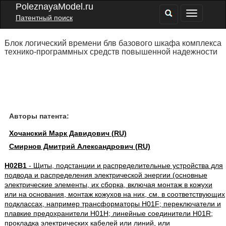
PoleznayaModel.ru
Патентный поиск
Блок логический времени блв базового шкафа комплекса
технико-программных средств повышенной надежности
Авторы патента:
Хочанский Марк Давидович (RU)
Смирнов Дмитрий Александрович (RU)
H02B1
- Щиты, подстанции и распределительные устройства для
подвода и распределения электрической энергии (основные
электрические элементы, их сборка, включая монтаж в кожухи
или на основания, монтаж кожухов на них, см. в соответствующих
подклассах, например трансформаторы H01F; переключатели и
плавкие предохранители H01H; линейные соединители H01R;
прокладка электрических кабелей или линий, или