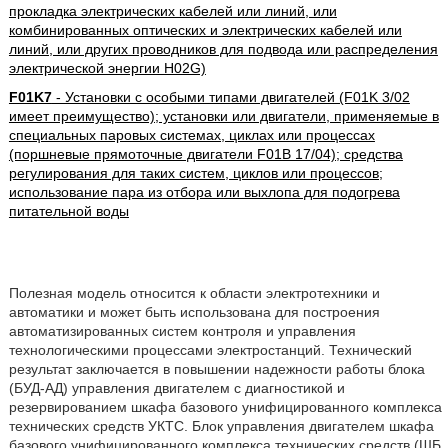
прокладка электрических кабелей или линий, или
комбинированных оптических и электрических кабелей или
линий, или других проводников для подвода или распределения
электрической энергии H02G)
F01K7
- Установки с особыми типами двигателей (F01K 3/02
имеет преимущество); установки или двигатели, применяемые в
специальных паровых системах, циклах или процессах
(поршневые прямоточные двигатели F01B 17/04); средства
регулирования для таких систем, циклов или процессов;
использование пара из отбора или выхлопа для подогрева
питательной воды
Полезная модель относится к области электротехники и
автоматики и может быть использована для построения
автоматизированных систем контроля и управления
технологическими процессами электростанций. Технический
результат заключается в повышении надежности работы блока
(БУД-АД) управления двигателем с диагностикой и
резервированием шкафа базового унифицированного комплекса
технических средств УКТС. Блок управления двигателем шкафа
базового унифицированного комплекса технических средств (ШБ