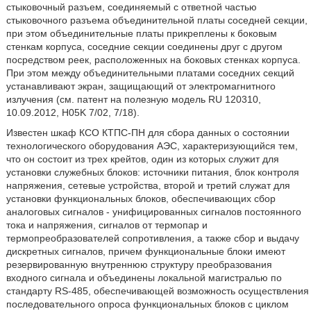
стыковочный разъем, соединяемый с ответной частью
стыковочного разъема объединительной платы соседней секции,
при этом объединительные платы прикреплены к боковым
стенкам корпуса, соседние секции соединены друг с другом
посредством реек, расположенных на боковых стенках корпуса.
При этом между объединительными платами соседних секций
устанавливают экран, защищающий от электромагнитного
излучения (см. патент на полезную модель RU 120310,
10.09.2012, H05K 7/02, 7/18).
Известен шкаф КСО КТПС-ПН для сбора данных о состоянии
технологического оборудования АЭС, характеризующийся тем,
что он состоит из трех крейтов, один из которых служит для
установки служебных блоков: источники питания, блок контроля
напряжения, сетевые устройства, второй и третий служат для
установки функциональных блоков, обеспечивающих сбор
аналоговых сигналов - унифицированных сигналов постоянного
тока и напряжения, сигналов от термопар и
термопреобразователей сопротивления, а также сбор и выдачу
дискретных сигналов, причем функциональные блоки имеют
резервированную внутреннюю структуру преобразования
входного сигнала и объединены локальной магистралью по
стандарту RS-485, обеспечивающей возможность осуществления
последовательного опроса функциональных блоков с циклом