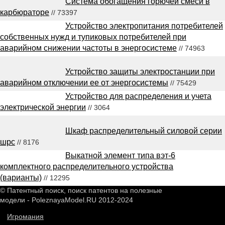
Система обогащения горючей смеси в
карбюраторе
// 73397
Устройство электропитания потребителей
собственных нужд и тупиковых потребителей при
аварийном снижении частоты в энергосистеме
// 74963
Устройство защиты электростанции при
аварийном отключении ее от энергосистемы
// 75429
Устройство для распределения и учета
электрической энергии
// 3064
Шкаф распределительный силовой серии
шрс
// 8176
Выкатной элемент типа вэт-6
комплектного распределительного устройства
(варианты)
// 12295
© Патентный поиск, поиск патентов на полезные
модели - PoleznayaModel.RU 2012-2024
Игромания