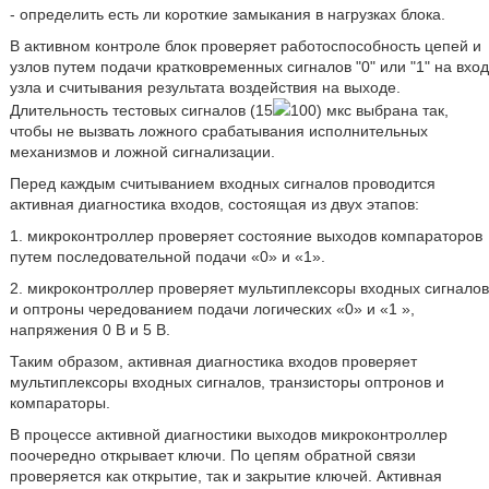
- определить есть ли короткие замыкания в нагрузках блока.
В активном контроле блок проверяет работоспособность цепей и
узлов путем подачи кратковременных сигналов "0" или "1" на вход
узла и считывания результата воздействия на выходе.
Длительность тестовых сигналов (15
100) мкс выбрана так,
чтобы не вызвать ложного срабатывания исполнительных
механизмов и ложной сигнализации.
Перед каждым считыванием входных сигналов проводится
активная диагностика входов, состоящая из двух этапов:
1. микроконтроллер проверяет состояние выходов компараторов
путем последовательной подачи «0» и «1».
2. микроконтроллер проверяет мультиплексоры входных сигналов
и оптроны чередованием подачи логических «0» и «1 »,
напряжения 0 В и 5 В.
Таким образом, активная диагностика входов проверяет
мультиплексоры входных сигналов, транзисторы оптронов и
компараторы.
В процессе активной диагностики выходов микроконтроллер
поочередно открывает ключи. По цепям обратной связи
проверяется как открытие, так и закрытие ключей. Активная