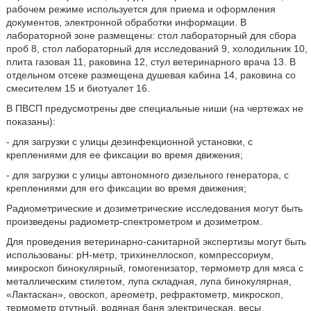
рабочем режиме используется для приема и оформления
документов, электронной обработки информации. В
лабораторной зоне размещены: стол лабораторный для сбора
проб 8, стол лабораторный для исследований 9, холодильник 10,
плита газовая 11, раковина 12, стул ветеринарного врача 13. В
отдельном отсеке размещена душевая кабина 14, раковина со
смесителем 15 и биотуалет 16.
В ПВСП предусмотрены две специальные ниши (на чертежах не
показаны):
- для загрузки с улицы дезинфекционной установки, с
креплениями для ее фиксации во время движения;
- для загрузки с улицы автономного дизельного генератора, с
креплениями для его фиксации во время движения;
Радиометрические и дозиметрические исследования могут быть
произведены радиометр-спектрометром и дозиметром.
Для проведения ветеринарно-санитарной экспертизы могут быть
использованы: pH-метр, трихинеллоскоп, компрессориум,
микроскоп бинокулярный, гомогенизатор, термометр для мяса с
металлическим стилетом, лупа складная, лупа бинокулярная,
«Лактаскан», овоскоп, ареометр, рефрактометр, микроскоп,
термометр ртутный, водяная баня электрическая, весы