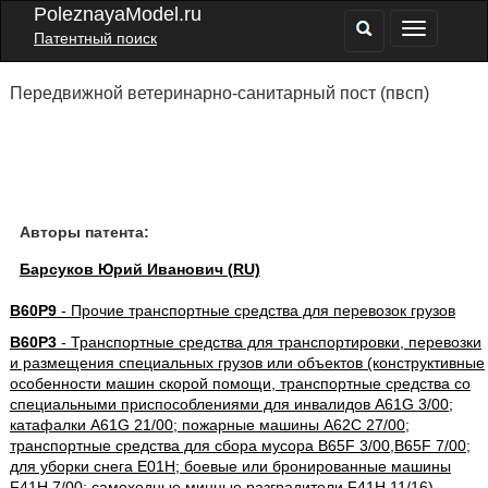
PoleznayaModel.ru
Патентный поиск
Передвижной ветеринарно-санитарный пост (пвсп)
Авторы патента:
Барсуков Юрий Иванович (RU)
B60P9
- Прочие транспортные средства для перевозок грузов
B60P3
- Транспортные средства для транспортировки, перевозки
и размещения специальных грузов или объектов (конструктивные
особенности машин скорой помощи, транспортные средства со
специальными приспособлениями для инвалидов A61G 3/00;
катафалки A61G 21/00; пожарные машины A62C 27/00;
транспортные средства для сбора мусора B65F 3/00,B65F 7/00;
для уборки снега E01H; боевые или бронированные машины
F41H 7/00; самоходные минные разградители F41H 11/16)