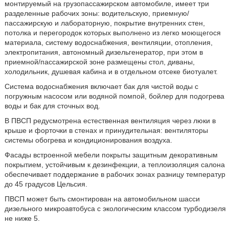
монтируемый на грузопассажирском автомобиле, имеет три
разделенные рабочих зоны: водительскую, приемную/
пассажирскую и лабораторную, покрытие внутренних стен,
потолка и перегородок которых выполнено из легко моющегося
материала, систему водоснабжения, вентиляции, отопления,
электропитания, автономный дизельгенератор, при этом в
приемной/пассажирской зоне размещены стол, диваны,
холодильник, душевая кабина и в отдельном отсеке биотуалет.
Система водоснабжения включает бак для чистой воды с
погружным насосом или водяной помпой, бойлер для подогрева
воды и бак для сточных вод.
В ПВСП редусмотрена естественная вентиляция через люки в
крыше и форточки в стенах и принудительная: вентиляторы
системы обогрева и кондиционирования воздуха.
Фасады встроенной мебели покрыты защитным декоративным
покрытием, устойчивым к дезинфекции, а теплоизоляция салона
обеспечивает поддержание в рабочих зонах разницу температур
до 45 градусов Цельсия.
ПВСП может быть смонтирован на автомобильном шасси
дизельного микроавтобуса с экологическим классом турбодизеля
не ниже 5.