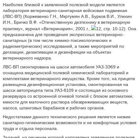
Наиболее близкой к заявленной полезной модели является
лаборатория ветеринарно-санитарная войсковая подвижная
(ЛВС-ВП) (Коржевенко Г.Н., Мкртумян А.В., Бурков В.И., Улихин
И.Н., Бричко В.Ф. «Отечественную дезтехнику в ветеринарную
практику», журнал «Ветеринария», 2001 г.,
12, стр. 10-12). Она
предназначена для проведения экспрессных ветеринарно-
санитарных (в том числе химико-токсикологических и
радиометрических) исследований, а также мероприятий по
дегазации, дезактивации и дезинфекции на объектах
ветеринарного надзора.
ЛВС-ВП смонтирована на шасси автомобиля УАЗ-ЗЭ69 и
оснащена медицинской полевой химической лабораторией и
комплектами ветеринарного имущества. Кроме того, на прицепе
размещена дезинфекционная установка, смонтированная на
шасси автоприцепа типа УАЗ-8109 и состоящая из основного
резервуара со встроенной огневой топкой с блоком автоматики,
емкости для маточного раствора обезвреживающих веществ,
насоса, шланговых барабанов и рабочих органов.
Недостатками данного технического решения является низкие
санитарно-гигиенические возможности и не комфортные условия
труда и отдыха персонала.
Задачей, на решение которой направлена заявленная полезная