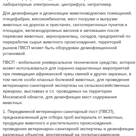
лабораторные электронные, центрифуга, нитратомер.
Для дезинфекции и дезинсекции животноводческих помещений,
птицефабрик, мясокомбинатов, мест погрузки и выгрузки
животных на дорогах и пристанях, скотоперегонных пунктов и
площадок, железнодорожных вагонов и автомашин после
перевозки животных, зернохранилищ, складов, предприятий по
переработке сырья животного происхождения, территорий
рынков ПВСП может быть оборудован дезинфекционной
установкой.
ПВСП - мобильное универсальное техническое средство, которое
может использоваться для охранно-карантинных мероприятий
при ликвидации африканской чумы свиней и других заразных, в
том числе особо опасных болезней животных, для проведения
ветеринарно-санитарной экспертизы на сельскохозяйственных
ярмарках, выставках и т.п. проводимых на территории
Московской области, для дезинфекции мест содержания
животных.
1. Передвижной ветеринарно-санитарный пост (ПВСП),
предназначенный для отбора проб материала от животных,
продукции животного и растительного происхождения,
проведения ветеринарно-санитарной экспертизы и дезинфекции
различных объектов, монтируемый на грузопассажирском