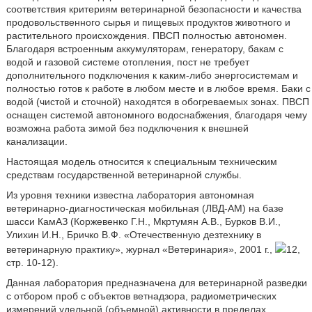
соответствия критериям ветеринарной безопасности и качества
продовольственного сырья и пищевых продуктов животного и
растительного происхождения. ПВСП полностью автономен.
Благодаря встроенным аккумуляторам, генератору, бакам с
водой и газовой системе отопления, пост не требует
дополнительного подключения к каким-либо энергосистемам и
полностью готов к работе в любом месте и в любое время. Баки с
водой (чистой и сточной) находятся в обогреваемых зонах. ПВСП
оснащен системой автономного водоснабжения, благодаря чему
возможна работа зимой без подключения к внешней
канализации.
Настоящая модель относится к специальным техническим
средствам государственной ветеринарной службы.
Из уровня техники известна лаборатория автономная
ветеринарно-диагностическая мобильная (ЛВД-АМ) на базе
шасси КамАЗ (Коржевенко Г.Н., Мкртумян А.В., Бурков В.И.,
Улихин И.Н., Бричко В.Ф. «Отечественную дезтехнику в
ветеринарную практику», журнал «Ветеринария», 2001 г.,
12,
стр. 10-12).
Данная лаборатория предназначена для ветеринарной разведки
с отбором проб с объектов ветнадзора, радиометрических
измерений удельной (объемной) активности в пределах