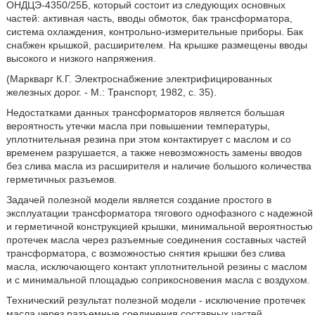
ОНДЦЭ-4350/25Б, который состоит из следующих основных
частей: активная часть, вводы обмоток, бак трансформатора,
система охлаждения, контрольно-измерительные приборы. Бак
снабжен крышкой, расширителем. На крышке размещены вводы
высокого и низкого напряжения.
(Маркварг К.Г. Электроснабжение электрифицированных
железных дорог. - М.: Транспорт, 1982, с. 35).
Недостатками данных трансформаторов является большая
вероятность утечки масла при повышении температуры,
уплотнительная резина при этом контактирует с маслом и со
временем разрушается, а также невозможность замены вводов
без слива масла из расширителя и наличие большого количества
герметичных разъемов.
Задачей полезной модели является создание простого в
эксплуатации трансформатора тягового однофазного с надежной
и герметичной конструкцией крышки, минимальной вероятностью
протечек масла через разъемные соединения составных частей
трансформатора, с возможностью снятия крышки без слива
масла, исключающего контакт уплотнительной резины с маслом
и с минимальной площадью соприкосновения масла с воздухом.
Технический результат полезной модели - исключение протечек
масла через разъемные соединения составных частей