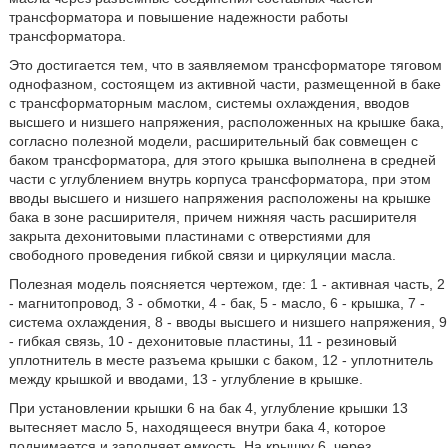
трансформатора и повышение надежности работы
трансформатора.
Это достигается тем, что в заявляемом трансформаторе тяговом
однофазном, состоящем из активной части, размещенной в баке
с трансформаторным маслом, системы охлаждения, вводов
высшего и низшего напряжения, расположенных на крышке бака,
согласно полезной модели, расширительный бак совмещен с
баком трансформатора, для этого крышка выполнена в средней
части с углублением внутрь корпуса трансформатора, при этом
вводы высшего и низшего напряжения расположены на крышке
бака в зоне расширителя, причем нижняя часть расширителя
закрыта дехонитовыми пластинами с отверстиями для
свободного проведения гибкой связи и циркуляции масла.
Полезная модель поясняется чертежом, где: 1 - активная часть, 2
- магнитопровод, 3 - обмотки, 4 - бак, 5 - масло, 6 - крышка, 7 -
система охлаждения, 8 - вводы высшего и низшего напряжения, 9
- гибкая связь, 10 - дехонитовые пластины, 11 - резиновый
уплотнитель в месте разъема крышки с баком, 12 - уплотнитель
между крышкой и вводами, 13 - углубление в крышке.
При установлении крышки 6 на бак 4, углубление крышки 13
вытесняет масло 5, находящееся внутри бака 4, которое
поднимается и заполняет емкость. На крышку 6, через