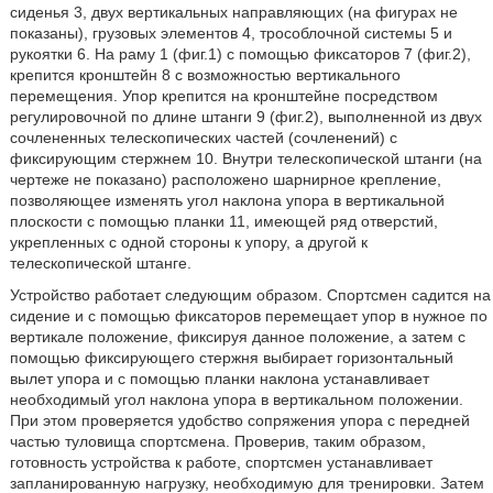
сиденья 3, двух вертикальных направляющих (на фигурах не
показаны), грузовых элементов 4, трособлочной системы 5 и
рукоятки 6. На раму 1 (фиг.1) с помощью фиксаторов 7 (фиг.2),
крепится кронштейн 8 с возможностью вертикального
перемещения. Упор крепится на кронштейне посредством
регулировочной по длине штанги 9 (фиг.2), выполненной из двух
сочлененных телескопических частей (сочленений) с
фиксирующим стержнем 10. Внутри телескопической штанги (на
чертеже не показано) расположено шарнирное крепление,
позволяющее изменять угол наклона упора в вертикальной
плоскости с помощью планки 11, имеющей ряд отверстий,
укрепленных с одной стороны к упору, а другой к
телескопической штанге.
Устройство работает следующим образом. Спортсмен садится на
сидение и с помощью фиксаторов перемещает упор в нужное по
вертикале положение, фиксируя данное положение, а затем с
помощью фиксирующего стержня выбирает горизонтальный
вылет упора и с помощью планки наклона устанавливает
необходимый угол наклона упора в вертикальном положении.
При этом проверяется удобство сопряжения упора с передней
частью туловища спортсмена. Проверив, таким образом,
готовность устройства к работе, спортсмен устанавливает
запланированную нагрузку, необходимую для тренировки. Затем