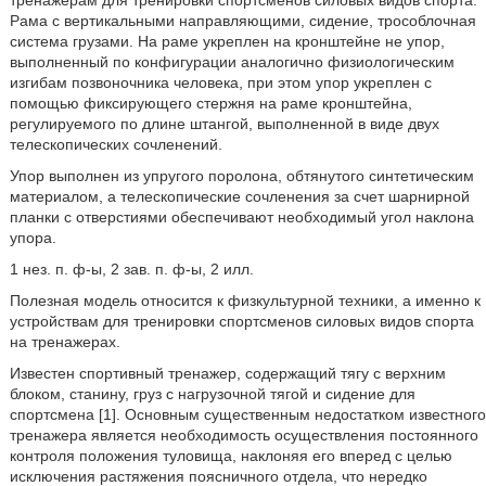
тренажерам для тренировки спортсменов силовых видов спорта.
Рама с вертикальными направляющими, сидение, трособлочная
система грузами. На раме укреплен на кронштейне не упор,
выполненный по конфигурации аналогично физиологическим
изгибам позвоночника человека, при этом упор укреплен с
помощью фиксирующего стержня на раме кронштейна,
регулируемого по длине штангой, выполненной в виде двух
телескопических сочленений.
Упор выполнен из упругого поролона, обтянутого синтетическим
материалом, а телескопические сочленения за счет шарнирной
планки с отверстиями обеспечивают необходимый угол наклона
упора.
1 нез. п. ф-ы, 2 зав. п. ф-ы, 2 илл.
Полезная модель относится к физкультурной техники, а именно к
устройствам для тренировки спортсменов силовых видов спорта
на тренажерах.
Известен спортивный тренажер, содержащий тягу с верхним
блоком, станину, груз с нагрузочной тягой и сидение для
спортсмена [1]. Основным существенным недостатком известного
тренажера является необходимость осуществления постоянного
контроля положения туловища, наклоняя его вперед с целью
исключения растяжения поясничного отдела, что нередко