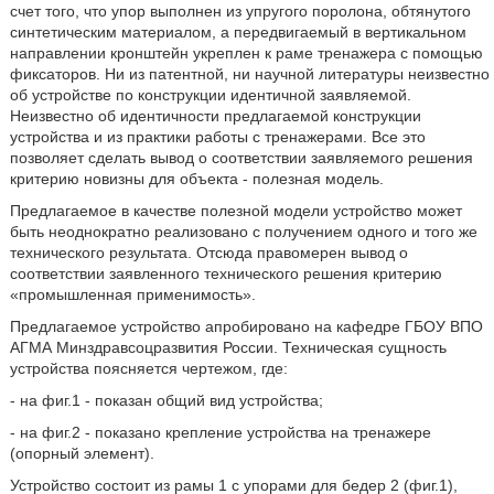
счет того, что упор выполнен из упругого поролона, обтянутого
синтетическим материалом, а передвигаемый в вертикальном
направлении кронштейн укреплен к раме тренажера с помощью
фиксаторов. Ни из патентной, ни научной литературы неизвестно
об устройстве по конструкции идентичной заявляемой.
Неизвестно об идентичности предлагаемой конструкции
устройства и из практики работы с тренажерами. Все это
позволяет сделать вывод о соответствии заявляемого решения
критерию новизны для объекта - полезная модель.
Предлагаемое в качестве полезной модели устройство может
быть неоднократно реализовано с получением одного и того же
технического результата. Отсюда правомерен вывод о
соответствии заявленного технического решения критерию
«промышленная применимость».
Предлагаемое устройство апробировано на кафедре ГБОУ ВПО
АГМА Минздравсоцразвития России. Техническая сущность
устройства поясняется чертежом, где:
- на фиг.1 - показан общий вид устройства;
- на фиг.2 - показано крепление устройства на тренажере
(опорный элемент).
Устройство состоит из рамы 1 с упорами для бедер 2 (фиг.1),