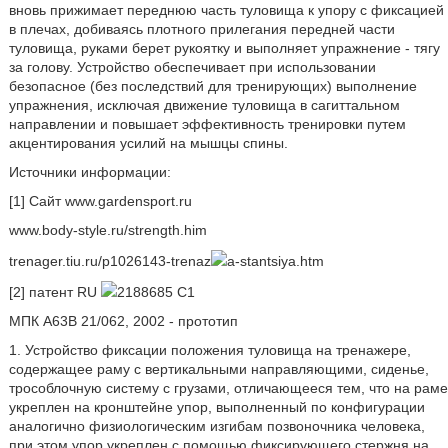
вновь прижимает переднюю часть туловища к упору с фиксацией
в плечах, добиваясь плотного прилегания передней части
туловища, руками берет рукоятку и выполняет упражнение - тягу
за голову. Устройство обеспечивает при использовании
безопасное (без последствий для тренирующих) выполнение
упражнения, исключая движение туловища в сагиттальном
направлении и повышает эффективность тренировки путем
акцентирования усилий на мышцы спины.
Источники информации:
[1] Сайт www.gardensport.ru
www.body-style.ru/strength.him
trenager.tiu.ru/p1026143-trenaz
a-stantsiya.htm
[2] патент RU
2188685 С1
МПК А63В 21/062, 2002 - прототип
1. Устройство фиксации положения туловища на тренажере,
содержащее раму с вертикальными направляющими, сиденье,
трособлочную систему с грузами, отличающееся тем, что на раме
укреплен на кронштейне упор, выполненный по конфигурации
аналогично физиологическим изгибам позвоночника человека,
при этом упор укреплен с помощью фиксирующего стержня на