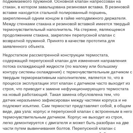
поджимаемого пружиной. Основной клапан напрессован на
стакан, в котором завальцована резиновая вставка. В резиновой
вставке находится стальной полированный поршень,
закрепленный одним концом в гайке неподвижного держателя.
Между стенками стакана и резиновой вставкой имеется твердый
термочувствительный наполнитель. На стержне, являющемся
продолжением стакана, закреплен перепускной клапан с
возвратной пружиной. Принято в качестве прототипа для
заявленного объекта.
Недостатком рассмотренной конструкции термостата,
содержащей перепускной клапан для изменения направления
потока охлаждающей жидкости (по малому или большому
контуру системы охлаждения) с термочувствительным датчиком с
твердым термореактивным наполнителем, является то, что в
процессе эксплуатации этот клапан с датчиком часто выходит из
строя, что приводит к замене нефункционирующего термостата
на новый работающий. Такая замена обусловлена тем, что
датчик неразъемно зафиксирован между частями корпуса и не
подлежит изъятию. Сам термостат представляет собой, в общем
виде, два узла: корпус и перепускной клапан с встроенным в него
термочувствительным датчиком. Корпус не выходит из строя,
легко демонтируется с двигателя и может быть разобран на две
части путем вывинчивания болтов. Перепускной клапан с