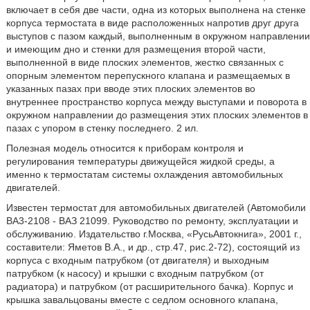
включает в себя две части, одна из которых выполнена на стенке
корпуса термостата в виде расположенных напротив друг друга
выступов с пазом каждый, выполненным в окружном направлении
и имеющим дно и стенки для размещения второй части,
выполненной в виде плоских элементов, жестко связанных с
опорным элементом перепускного клапана и размещаемых в
указанных пазах при вводе этих плоских элементов во
внутреннее пространство корпуса между выступами и поворота в
окружном направлении до размещения этих плоских элементов в
пазах с упором в стенку последнего. 2 ил.
Полезная модель относится к приборам контроля и
регулирования температуры движущейся жидкой среды, а
именно к термостатам системы охлаждения автомобильных
двигателей.
Известен термостат для автомобильных двигателей (Автомобили
ВА3-2108 - ВАЗ 21099. Руководство по ремонту, эксплуатации и
обслуживанию. Издательство г.Москва, «РусьАвтокнига», 2001 г.,
составители: Яметов В.А., и др., стр.47, рис.2-72), состоящий из
корпуса с входным патрубком (от двигателя) и выходным
патрубком (к насосу) и крышки с входным патрубком (от
радиатора) и патрубком (от расширительного бачка). Корпус и
крышка завальцованы вместе с седлом основного клапана,