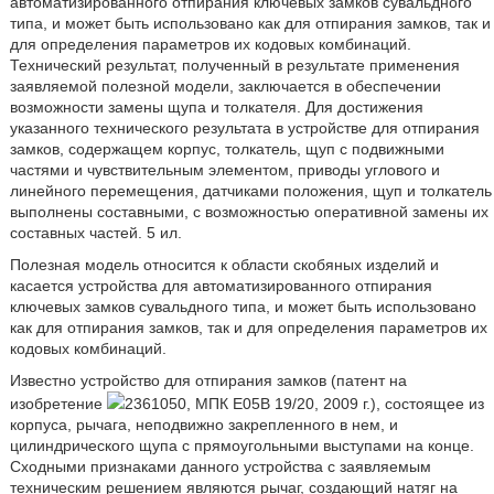
автоматизированного отпирания ключевых замков сувальдного
типа, и может быть использовано как для отпирания замков, так и
для определения параметров их кодовых комбинаций.
Технический результат, полученный в результате применения
заявляемой полезной модели, заключается в обеспечении
возможности замены щупа и толкателя. Для достижения
указанного технического результата в устройстве для отпирания
замков, содержащем корпус, толкатель, щуп с подвижными
частями и чувствительным элементом, приводы углового и
линейного перемещения, датчиками положения, щуп и толкатель
выполнены составными, с возможностью оперативной замены их
составных частей. 5 ил.
Полезная модель относится к области скобяных изделий и
касается устройства для автоматизированного отпирания
ключевых замков сувальдного типа, и может быть использовано
как для отпирания замков, так и для определения параметров их
кодовых комбинаций.
Известно устройство для отпирания замков (патент на
изобретение
2361050, МПК Е05В 19/20, 2009 г.), состоящее из
корпуса, рычага, неподвижно закрепленного в нем, и
цилиндрического щупа с прямоугольными выступами на конце.
Сходными признаками данного устройства с заявляемым
техническим решением являются рычаг, создающий натяг на