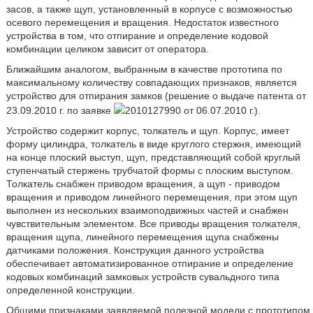
засов, а также щуп, установленный в корпусе с возможностью
осевого перемещения и вращения. Недостаток известного
устройства в том, что отпирание и определение кодовой
комбинации целиком зависит от оператора.
Ближайшим аналогом, выбранным в качестве прототипа по
максимальному количеству совпадающих признаков, является
устройство для отпирания замков (решение о выдаче патента от
23.09.2010 г. по заявке
2010127990 от 06.07.2010 г.).
Устройство содержит корпус, толкатель и щуп. Корпус, имеет
форму цилиндра, толкатель в виде круглого стержня, имеющий
на конце плоский выступ, щуп, представляющий собой круглый
ступенчатый стержень трубчатой формы с плоским выступом.
Толкатель снабжен приводом вращения, а щуп - приводом
вращения и приводом линейного перемещения, при этом щуп
выполнен из нескольких взаимоподвижных частей и снабжен
чувствительным элементом. Все приводы вращения толкателя,
вращения щупа, линейного перемещения щупа снабжены
датчиками положения. Конструкция данного устройства
обеспечивает автоматизированное отпирание и определение
кодовых комбинаций замковых устройств сувальдного типа
определенной конструкции.
Общими признаками заявляемой полезной модели с прототипом