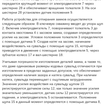
передается крутящий момент от электродвигателя 7 через
шестерню 28 и обеспечивает вращение толкателя 3. На оси
шестерни 28 установлен датчик положения 9.
Работа устройства для отпирания замков осуществляется
следующим образом. В ключевую скважину вводят до упора щуп
2. Включив электродвигатель 7, поворачивают толкатель 3 до
контакта хвостовика 4 с засовом замка, создавая определенное
усилие на засове. Угловое положение толкателя 3 определяется
с помощью датчика 9. Создав натяг на засове, начинаем
воздействовать на сувальды с помощью щупа 15, который
приводится в движение с помощью электродвигателя 5, через
зубчатое колесо 17 и вал-шестерню 18.
Учитывая погрешности изготовления деталей замка, а также то,
что даже одинаковые размеры кодовых сувальд отличаются при
изготовлении в пределах заданных допусков, что обеспечивает
определения наличия зазора и натяга сувальд. При наличии
натяга, сувальда перемещает с ощутимым затруднением.
Значение усилия воздействия на сувальду щупом 15
регистрируется датчиком силы 12, как только значение усилия
значительно уменьшается, датчик силы 12 регистрируется это
падение, и электродвигатель 5 останавливается. Положение
щупа 15 в данный момент определяется с помощью датчика 8,