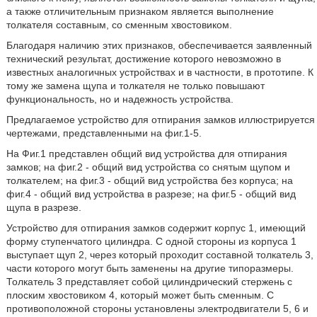
а также отличительным признаком является выполнение
толкателя составным, со сменным хвостовиком.
Благодаря наличию этих признаков, обеспечивается заявленный
технический результат, достижение которого невозможно в
известных аналогичных устройствах и в частности, в прототипе. К
тому же замена щупа и толкателя не только повышают
функциональность, но и надежность устройства.
Предлагаемое устройство для отпирания замков иллюстрируется
чертежами, представленными на фиг.1-5.
На Фиг.1 представлен общий вид устройства для отпирания
замков; на фиг.2 - общий вид устройства со снятым щупом и
толкателем; на фиг.3 - общий вид устройства без корпуса; на
фиг.4 - общий вид устройства в разрезе; на фиг.5 - общий вид
щупа в разрезе.
Устройство для отпирания замков содержит корпус 1, имеющий
форму ступенчатого цилиндра. С одной стороны из корпуса 1
выступает щуп 2, через который проходит составной толкатель 3,
части которого могут быть заменены на другие типоразмеры.
Толкатель 3 представляет собой цилиндрический стержень с
плоским хвостовиком 4, который может быть сменным. С
противоположной стороны установлены электродвигатели 5, 6 и