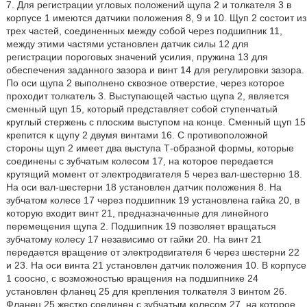
7. Для регистрации угловых положений щупа 2 и толкателя 3 в
корпусе 1 имеются датчики положения 8, 9 и 10. Щуп 2 состоит из
трех частей, соединенных между собой через подшипник 11,
между этими частями установлен датчик силы 12 для
регистрации пороговых значений усилия, пружина 13 для
обеспечения заданного зазора и винт 14 для регулировки зазора.
По оси щупа 2 выполнено сквозное отверстие, через которое
проходит толкатель 3. Выступающей частью щупа 2, является
сменный щуп 15, который представляет собой ступенчатый
круглый стержень с плоским выступом на конце. Сменный щуп 15
крепится к щупу 2 двумя винтами 16. С противоположной
стороны щуп 2 имеет два выступа Т-образной формы, которые
соединены с зубчатым колесом 17, на которое передается
крутящий момент от электродвигателя 5 через вал-шестерню 18.
На оси вал-шестерни 18 установлен датчик положения 8. На
зубчатом колесе 17 через подшипник 19 установлена гайка 20, в
которую входит винт 21, предназначенные для линейного
перемещения щупа 2. Подшипник 19 позволяет вращаться
зубчатому колесу 17 независимо от гайки 20. На винт 21
передается вращение от электродвигателя 6 через шестерни 22
и 23. На оси винта 21 установлен датчик положения 10. В корпусе
1 соосно, с возможностью вращения на подшипнике 24
установлен фланец 25 для крепления толкателя 3 винтом 26.
Фланец 25 жестко соединен с зубчатым колесом 27, на которое