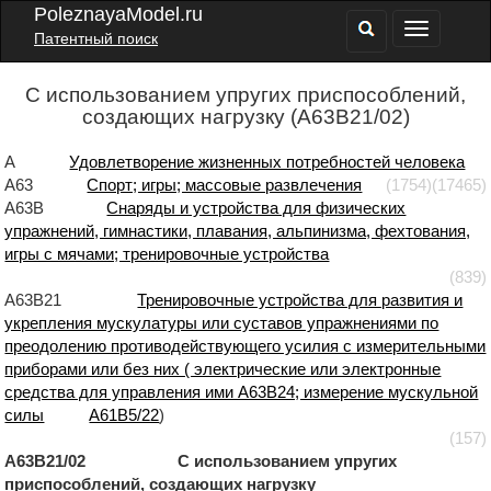
PoleznayaModel.ru
Патентный поиск
С использованием упругих приспособлений,
создающих нагрузку (A63B21/02)
A
Удовлетворение жизненных потребностей человека
A63
Спорт; игры; массовые развлечения
(1754)
(17465)
A63B
Снаряды и устройства для физических
упражнений, гимнастики, плавания, альпинизма, фехтования,
игры с мячами; тренировочные устройства
(839)
A63B21
Тренировочные устройства для развития и
укрепления мускулатуры или суставов упражнениями по
преодолению противодействующего усилия с измерительными
приборами или без них ( электрические или электронные
средства для управления ими A63B24; измерение мускульной
силы
A61B5/22
)
(157)
A63B21/02 С использованием упругих
приспособлений, создающих нагрузку