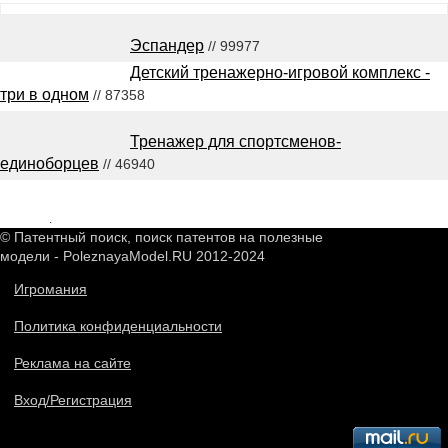
Эспандер
// 99977
Детский тренажерно-игровой комплекс -
три в одном
// 87358
Тренажер для спортсменов-
единоборцев
// 46940
2548767
.
© Патентный поиск, поиск патентов на полезные
модели - PoleznayaModel.RU 2012-2024
Игромания
Политика конфиденциальности
Реклама на сайте
Вход/Регистрация