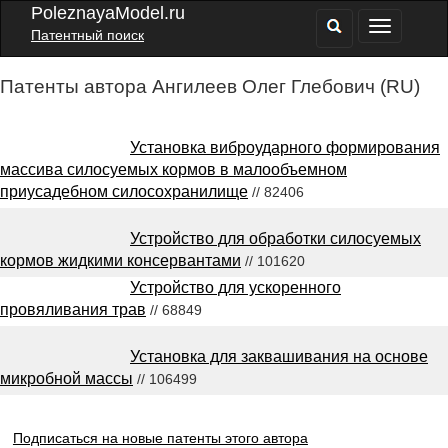
PoleznayaModel.ru
Патентный поиск
Патенты автора Ангилеев Олег Глебович (RU)
Установка виброударного формирования
массива силосуемых кормов в малообъемном
приусадебном силосохранилище
// 82406
Устройство для обработки силосуемых
кормов жидкими консервантами
// 101620
Устройство для ускоренного
провяливания трав
// 68849
Установка для заквашивания на основе
микробной массы
// 106499
Подписаться на новые патенты этого автора