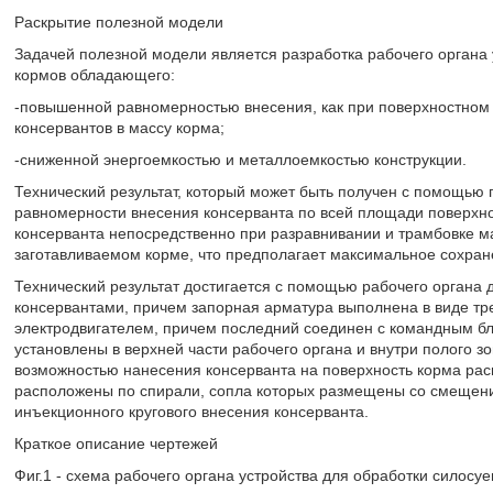
Раскрытие полезной модели
Задачей полезной модели является разработка рабочего органа
кормов обладающего:
-повышенной равномерностью внесения, как при поверхностном 
консервантов в массу корма;
-сниженной энергоемкостью и металлоемкостью конструкции.
Технический результат, который может быть получен с помощью 
равномерности внесения консерванта по всей площади поверхно
консерванта непосредственно при разравнивании и трамбовке м
заготавливаемом корме, что предполагает максимальное сохран
Технический результат достигается с помощью рабочего органа
консервантами, причем запорная арматура выполнена в виде т
электродвигателем, причем последний соединен с командным бл
установлены в верхней части рабочего органа и внутри полого з
возможностью нанесения консерванта на поверхность корма рас
расположены по спирали, сопла которых размещены со смещение
инъекционного кругового внесения консерванта.
Краткое описание чертежей
Фиг.1 - схема рабочего органа устройства для обработки силос