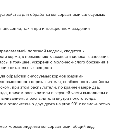
 устройства для обработки консервантами силосуемых
нанесении, так и при инъекционном введении
предлагаемой полезной модели, сводится к
сти корма, к повышению классности силоса, к внесению
ассы в траншее, ускорению молочнокислого брожения в
ение питательных веществ.
 для обработки силосуемых кормов жидкими
рехпозиционного переключателя, снабженного линейным
оком, при этом распылители, по крайней мере два,
онда, причем распылители в верхней части выполнены с
пыливанием, а распылители внутри полого зонда
м относительно друг друга на угол 90° с возможностью
уемых кормов жидкими консервантами, общий вид.