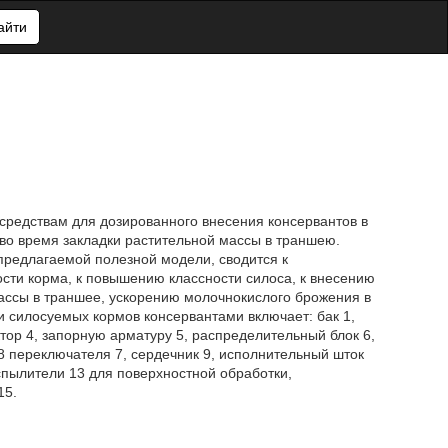
айти
к средствам для дозированного внесения консервантов в
во время закладки растительной массы в траншею.
предлагаемой полезной модели, сводится к
сти корма, к повышению классности силоса, к внесению
ассы в траншее, ускорению молочнокислого брожения в
и силосуемых кормов консервантами включает: бак 1,
тор 4, запорную арматуру 5, распределительный блок 6,
8 переключателя 7, сердечник 9, исполнительный шток
спылители 13 для поверхностной обработки,
15.