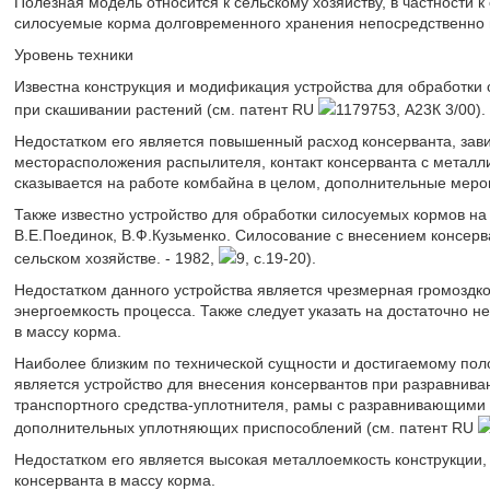
Полезная модель относится к сельскому хозяйству, в частности 
силосуемые корма долговременного хранения непосредственно 
Уровень техники
Известна конструкция и модификация устройства для обработки
при скашивании растений (см. патент RU
1179753, А23К 3/00).
Недостатком его является повышенный расход консерванта, зав
месторасположения распылителя, контакт консерванта с металл
сказывается на работе комбайна в целом, дополнительные мер
Также известно устройство для обработки силосуемых кормов на
В.Е.Поединок, В.Ф.Кузьменко. Силосование с внесением консерван
сельском хозяйстве. - 1982,
9, с.19-20).
Недостатком данного устройства является чрезмерная громоздко
энергоемкость процесса. Также следует указать на достаточно 
в массу корма.
Наиболее близким по технической сущности и достигаемому пол
является устройство для внесения консервантов при разравнива
транспортного средства-уплотнителя, рамы с разравнивающими
дополнительных уплотняющих приспособлений (см. патент RU
Недостатком его является высокая металлоемкость конструкции,
консерванта в массу корма.