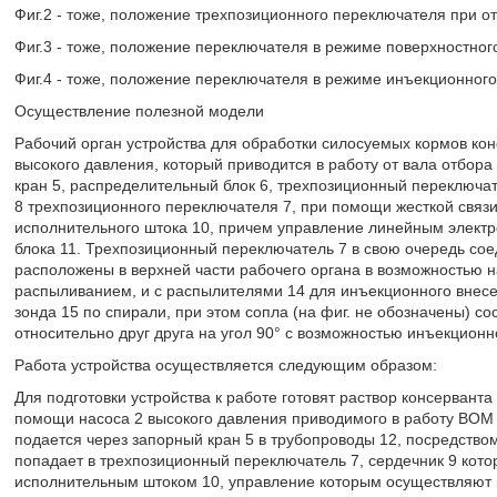
Фиг.2 - тоже, положение трехпозиционного переключателя при от
Фиг.3 - тоже, положение переключателя в режиме поверхностног
Фиг.4 - тоже, положение переключателя в режиме инъекционного
Осуществление полезной модели
Рабочий орган устройства для обработки силосуемых кормов кон
высокого давления, который приводится в работу от вала отбор
кран 5, распределительный блок 6, трехпозиционный переключат
8 трехпозиционного переключателя 7, при помощи жесткой связи
исполнительного штока 10, причем управление линейным элект
блока 11. Трехпозиционный переключатель 7 в свою очередь со
расположены в верхней части рабочего органа в возможностью н
распыливанием, и с распылителями 14 для инъекционного внесе
зонда 15 по спирали, при этом сопла (на фиг. не обозначены)
относительно друг друга на угол 90° с возможностью инъекционно
Работа устройства осуществляется следующим образом:
Для подготовки устройства к работе готовят раствор консерванта
помощи насоса 2 высокого давления приводимого в работу ВОМ 3 
подается через запорный кран 5 в трубопроводы 12, посредство
попадает в трехпозиционный переключатель 7, сердечник 9 кото
исполнительным штоком 10, управление которым осуществляют 