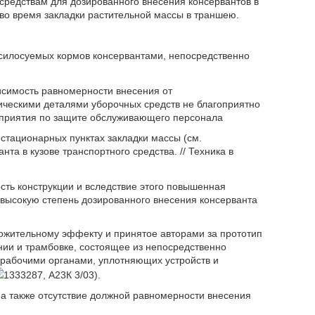
к средствам для дозированного внесения консервантов в
во время закладки растительной массы в траншею.
 силосуемых кормов консервантами, непосредственно
исимость равномерности внесения от
ическими деталями уборочных средств не благоприятно
оприятия по защите обслуживающего персонала
 стационарных пунктах закладки массы (см.
та в кузове транспортного средства. // Техника в
сть конструкции и вследствие этого повышенная
невысокую степень дозированного внесения консерванта
ожительному эффекту и принятое авторами за прототип
нии и трамбовке, состоящее из непосредственно
 рабочими органами, уплотняющих устройств и
1333287, А23К 3/03).
 а также отсутствие должной равномерности внесения