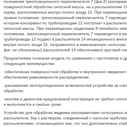
положении трехпозиционного переключателя 7 (фиг.2) консерван
поверхностной обработки силосной массы, ни к распылителям 14
корма, расположенных внутри полого зонда 15. При перемещении
правое положение, трехпозиционный переключатель 7 переводят 
котором консервант по трубопроводам 12 поступает к распылит
силосной массы. При перемещении сердечника 9 линейного элек
положение, трехпозиционный переключатель 7 переводится в реж
трубопроводы 12 подают в распылители 14 инъекционного внесе
внутри полого зонда 15, погруженного в измельченную силосную
фиг. не обозначены) распылителей 14 обеспечивало круговой се
Предлагаемая полезная модель по сравнению с прототипом и д
следующие преимущества:
-обеспечение поверхностной обработки и внутреннего введения 
обеспечения равномерности распределения;
-расширение эксплуатационных возможностей устройства за сче
обработки;
-монтаж и демонтаж предлагаемой конструкции не требует испо
и выполняется в сжатые сроки.
Устройство для обработки жидкими консервантами силосуемых к
распылители, бак с раствором, соединенный с насосом трубопро
распылителями, отличающееся тем, что оно дополнительно сна