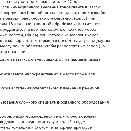
т не поступает ни к распылителям 13 для
 для инъекционного внесения консерванта в массу
 сердечника 9 линейного электродвигателя 8 в крайне
в режим поверхностного нанесения, (фиг.3) при
елям 13 для поверхностной обработки измельченной
тродвигателя в противоположное, крайнее левое
им работы, (фиг.4) при котором консервант через
ния консерванта, которые расположены друг над другом
 массу, таким образом, чтобы расположение сопел (на
ктор орошения.
ругими известными техническими решениями имеет
консерванта непосредственно в массу корма для
т осуществления оперативного изменения режимов
льзования сложного специализированного оборудования
ормов, характеризующееся тем, что оно включает
водами, запорную арматуру и полый зонд с
бжено командным блоком, а запорная арматура