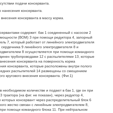
сутствии подачи консерванта.
о нанесения консерванта.
 внесения консерванта в массу корма.
сервантами содержит: бак 1 соединенный с насосом 2
а мощности (ВОМ) 3 при помощи редуктора 4, запорный
ель 7, который работает от линейного электродвигателя
 сердечника 9 линейного электродвигателя 8 и
родвигателем 8 осуществляется при помощи командного
единен трубопроводами 12 с распылителями 13, которые
анесения консерванта на поверхность корма
ния консерванта, которые расположены внутри полого
 соседних распылителей 14 размещены со смещением
го кругового внесения консерванта. (Фиг.1)
 в необходимом количестве и подают в бак 1, где он при
трактора (на фиг. не показан), через редуктор 4,
м которых консервант через распределительный блок 6
рого жестко связан с линейным электродвигателем 8,
при помощи командного блока 11. При нейтральном