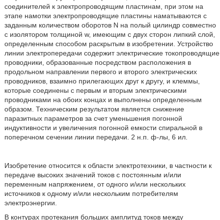
соединителей к электропроводящим пластинам, при этом на
этапе намотки электропроводящие пластины наматываются с
заданным количеством оборотов N на полый цилиндр совместно
с изолятором толщиной w, имеющим с двух сторон липкий слой,
определенным способом раскрытым в изобретении. Устройство
линии электропередачи содержит электрические токопроводящие
проводники, образованные посредством расположения в
продольном направлении первого и второго электрических
проводников, взаимно прилегающих друг к другу, и клеммы,
которые соединены с первым и вторым электрическими
проводниками на обоих концах и выполнены определенным
образом. Техническим результатом является снижение
паразитных параметров за счет уменьшения погонной
индуктивности и увеличения погонной емкости спиральной в
поперечном сечении линии передачи. 2 н.п. ф-лы, 6 ил.
Изобретение относится к области электротехники, в частности к
передаче высоких значений токов с постоянным и/или
переменным напряжением, от одного и/или нескольких
источников к одному и/или нескольким потребителям
электроэнергии.
В контурах протекания больших амплитуд токов между