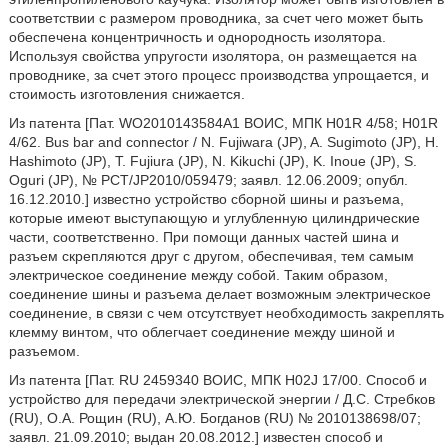
соответствии с размером проводника, за счет чего может быть
обеспечена концентричность и однородность изолятора.
Используя свойства упругости изолятора, он размещается на
проводнике, за счет этого процесс производства упрощается, и
стоимость изготовления снижается.
Из патента [Пат. WO2010143584A1 ВОИC, МПК H01R 4/58; H01R
4/62. Bus bar and connector / N. Fujiwara (JP), A. Sugimoto (JP), H.
Hashimoto (JP), T. Fujiura (JP), N. Kikuchi (JP), K. Inoue (JP), S.
Oguri (JP), № PCT/JP2010/059479; заявл. 12.06.2009; опубл.
16.12.2010.] известно устройство сборной шины и разъема,
которые имеют выступающую и углубленную цилиндрические
части, соответственно. При помощи данных частей шина и
разъем скрепляются друг с другом, обеспечивая, тем самым
электрическое соединение между собой. Таким образом,
соединение шины и разъема делает возможным электрическое
соединение, в связи с чем отсутствует необходимость закреплять
клемму винтом, что облегчает соединение между шиной и
разъемом.
Из патента [Пат. RU 2459340 ВОИC, МПК H02J 17/00. Cпособ и
устройство для передачи электрической энергии / Д.С. Стребков
(RU), О.А. Рощин (RU), А.Ю. Богданов (RU) № 2010138698/07;
заявл. 21.09.2010; выдан 20.08.2012.] известен способ и