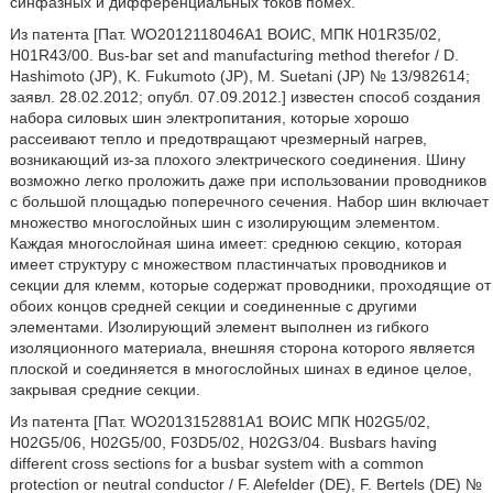
синфазных и дифференциальных токов помех.
Из патента [Пат. WO2012118046A1 ВОИС, МПК H01R35/02,
H01R43/00. Bus-bar set and manufacturing method therefor / D.
Hashimoto (JP), K. Fukumoto (JP), M. Suetani (JP) № 13/982614;
заявл. 28.02.2012; опубл. 07.09.2012.] известен способ создания
набора силовых шин электропитания, которые хорошо
рассеивают тепло и предотвращают чрезмерный нагрев,
возникающий из-за плохого электрического соединения. Шину
возможно легко проложить даже при использовании проводников
с большой площадью поперечного сечения. Набор шин включает
множество многослойных шин с изолирующим элементом.
Каждая многослойная шина имеет: среднюю секцию, которая
имеет структуру с множеством пластинчатых проводников и
секции для клемм, которые содержат проводники, проходящие от
обоих концов средней секции и соединенные с другими
элементами. Изолирующий элемент выполнен из гибкого
изоляционного материала, внешняя сторона которого является
плоской и соединяется в многослойных шинах в единое целое,
закрывая средние секции.
Из патента [Пат. WO2013152881A1 ВОИС МПК H02G5/02,
H02G5/06, H02G5/00, F03D5/02, H02G3/04. Busbars having
different cross sections for a busbar system with a common
protection or neutral conductor / F. Alefelder (DE), F. Bertels (DE) №