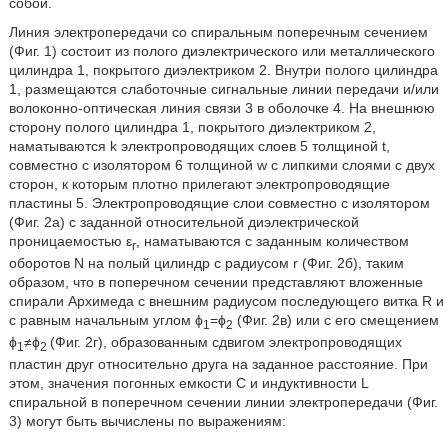
собой.
Линия электропередачи со спиральным поперечным сечением
(Фиг. 1) состоит из полого диэлектрического или металлического
цилиндра 1, покрытого диэлектриком 2. Внутри полого цилиндра
1, размещаются слаботочные сигнальные линии передачи и/или
волоконно-оптическая линия связи 3 в оболочке 4. На внешнюю
сторону полого цилиндра 1, покрытого диэлектриком 2,
наматываются k электропроводящих слоев 5 толщиной t,
совместно с изолятором 6 толщиной w с липкими слоями с двух
сторон, к которым плотно прилегают электропроводящие
пластины 5. Электропроводящие слои совместно с изолятором
(Фиг. 2а) с заданной относительной диэлектрической
проницаемостью ε
, наматываются с заданным количеством
r
оборотов N на полый цилиндр с радиусом r (Фиг. 2б), таким
образом, что в поперечном сечении представляют вложенные
спирали Архимеда с внешним радиуcом последующего витка R и
с равным начальным углом ϕ
=ϕ
(Фиг. 2в) или с его смещением
1
2
ϕ
≠ϕ
(Фиг. 2г), образованным сдвигом электропроводящих
1
2
пластин друг относительно друга на заданное расстояние. При
этом, значения погонных емкости C и индуктивности L
спиральной в поперечном сечении линии электропередачи (Фиг.
3) могут быть вычислены по выражениям: