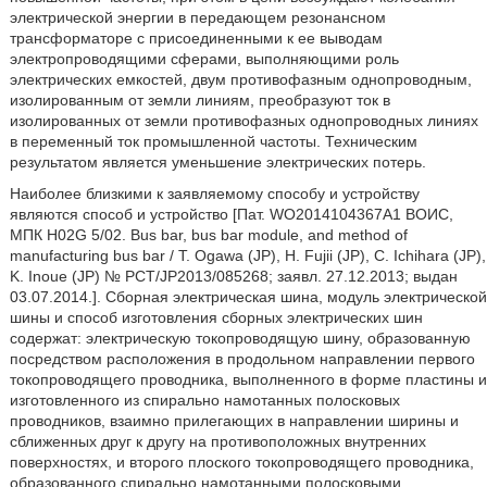
электрической энергии в передающем резонансном
трансформаторе с присоединенными к ее выводам
электропроводящими сферами, выполняющими роль
электрических емкостей, двум противофазным однопроводным,
изолированным от земли линиям, преобразуют ток в
изолированных от земли противофазных однопроводных линиях
в переменный ток промышленной частоты. Техническим
результатом является уменьшение электрических потерь.
Наиболее близкими к заявляемому способу и устройству
являются способ и устройство [Пат. WO2014104367A1 ВОИC,
МПК H02G 5/02. Bus bar, bus bar module, and method of
manufacturing bus bar / T. Ogawa (JP), H. Fujii (JP), C. Ichihara (JP),
K. Inoue (JP) № PCT/JP2013/085268; заявл. 27.12.2013; выдан
03.07.2014.]. Сборная электрическая шина, модуль электрической
шины и способ изготовления сборных электрических шин
содержат: электрическую токопроводящую шину, образованную
посредством расположения в продольном направлении первого
токопроводящего проводника, выполненного в форме пластины и
изготовленного из спирально намотанных полосковых
проводников, взаимно прилегающих в направлении ширины и
сближенных друг к другу на противоположных внутренних
поверхностях, и второго плоского токопроводящего проводника,
образованного спирально намотанными полосковыми