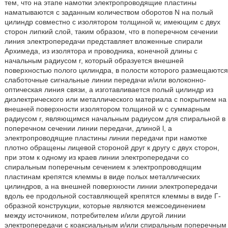
тем, что на этапе намотки электропроводящие пластины
наматываются с заданным количеством оборотов N на полый
цилиндр совместно с изолятором толщиной w, имеющим с двух
сторон липкий слой, таким образом, что в поперечном сечении
линия электропередачи представляет вложенные спирали
Архимеда, из изолятора и проводника, конечной длины с
начальным радиусом r, который образуется внешней
поверхностью полого цилиндра, в полости которого размещаются
слаботочные сигнальные линии передачи и/или волоконно-
оптическая линия связи, а изготавливается полый цилиндр из
диэлектрического или металлического материала с покрытием на
внешней поверхности изолятором толщиной w c суммарным
радиусом r, являющимся начальным радиусом для спиральной в
поперечном сечении линии передачи, длиной l, а
электропроводящие пластины линии передачи при намотке
плотно обращены лицевой стороной друг к другу с двух сторон,
при этом к одному из краев линии электропередачи со
спиральным поперечным сечением к электропроводящим
пластинам крепятся клеммы в виде полых металлических
цилиндров, а на внешней поверхности линии электропередачи
вдоль ее продольной составляющей крепятся клеммы в виде Г-
образной конструкции, которые являются межсоединением
между источником, потребителем и/или другой линии
электропередачи с коаксиальным и/или спиральным поперечным