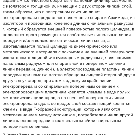
заданным количеством оборотов
N
на полый цилиндр совместно
с изолятором толщиной
w
,
имеющим с двух сторон липкий слой,
таким образом, что в поперечном сечении линия
электропередачи представляет вложенные спирали Архимеда, из
изолятора и проводника, конечной длины с начальным радиусом
r
, который образуется внешней поверхностью полого цилиндра, в
полости которого размещаются слаботочные сигнальные линии
передачи и/или волоконно-оптическая линия связи, а
изготавливается полый цилиндр из диэлектрического или
металлического материала с покрытием на внешней поверхности
изолятором толщиной
w
c суммарным радиусом
r
, являющимся
начальным радиусом для спиральной в поперечном сечении
линии передачи, длиной
l
, а электропроводящие пластины линии
передачи при намотке плотно обращены лицевой стороной друг к
другу с двух сторон, при этом к одному из краёв линии
электропередачи со спиральным поперечным сечением к
электропроводящим пластинам крепятся клеммы в виде полых
металлических цилиндров, а на внешней поверхности линии
электропередачи вдоль её продольной составляющей крепятся
клеммы в виде Г-образной конструкции, которые являются
межсоединением между источником, потребителем и/или другой
линии электропередачи с коаксиальным и/или спиральным
поперечным сечением.
2. Устройство линии электропередачи, содержащее