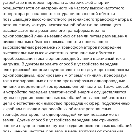
устройство в котором передача электрической энергии
осуществляется от настроенного на частоту высокочастотного
генератора резонансного контура низковольтной обмотки
повышающего высокочастотного резонансного трансформатора к
резонансному контуру низковольтной обмотки понижающего
высокочастотного резонансного трансформатора по
однопроводной линии независимо от земли путем размещения
низковольтных обмоток повышающего и понижающего
высоковольтных резонансных трансформаторов посередине
высоковольтных высокочастотных резонансных обмоток и
преобразования тока в однопроводной линии в активный ток в
нагрузке. В другом варианте способ и устройство передачи
электрической энергии осуществляется по двум противофазным
однопроводным, изолированным от земли линиям, преобразуя
ток в изолированных от земли противофазных однопроводных
линиях в переменный ток промышленной частоты. Также способ
и устройство передачи электрической энергии осуществляются
путем создания резонансных колебаний повышенной частоты в
цепи с естественной емкостью проводящих сфер, подключенных
к крайним выводам однослойных обмоток резонансных
трансформаторов, по однопроводной линии независимо от
земли. Другие способ и устройство передачи электрической
энергии осуществляются путем создания резонансных колебаний
повышенной частоты, при этом в цепи возбуждают колебания