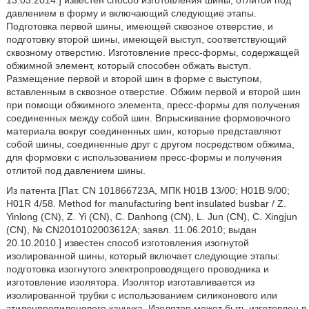
13.03.2014.] известен способ изготовления шины, отлитой под
давлением в форму и включающий следующие этапы.
Подготовка первой шины, имеющей сквозное отверстие, и
подготовку второй шины, имеющей выступ, соответствующий
сквозному отверстию. Изготовление пресс-формы, содержащей
обжимной элемент, который способен обжать выступ.
Размещение первой и второй шин в форме с выступом,
вставленным в сквозное отверстие. Обжим первой и второй шин
при помощи обжимного элемента, пресс-формы для получения
соединенных между собой шин. Впрыскивание формовочного
материала вокруг соединенных шин, которые представляют
собой шины, соединенные друг с другом посредством обжима,
для формовки с использованием пресс-формы и получения
отлитой под давлением шины.
Из патента [Пат. CN 101866723A, МПК H01B 13/00; H01B 9/00;
H01R 4/58. Method for manufacturing bent insulated busbar / Z.
Yinlong (CN), Z. Yi (CN), C. Danhong (CN), L. Jun (CN), C. Xingjun
(CN), № CN2010102003612A; заявл. 11.06.2010; выдан
20.10.2010.] известен способ изготовления изогнутой
изолированной шины, который включает следующие этапы:
подготовка изогнутого электропроводящего проводника и
изготовление изолятора. Изолятор изготавливается из
изолированной трубки с использованием силиконового или
этиленпропиленового каучука. Изолятор может быть изготовлен в