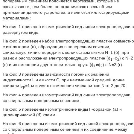
поперечным сечением поясняется чертежами, которые не
охватывают и, тем более, не ограничивают весь объем
притязаний данного устройства, а являются иллюстрирующими
материалами:
На фиг. 1 приведен изометрический вид линии электропередачи в
развернутом виде.
На фиг. 2 приведен набор электропроводящих пластин совместно
с изолятором (а), образующих в поперечном сечении,
спиральную линию передачи с количеством витков N=1 (б), при
равном расположении электропроводящих пластин (ϕ
=ϕ
) с N=2
1
2
(в) и их смещении друг относительно друга (ϕ
≠ϕ
) с N=2 (г).
1
2
На фиг. 3 приведены зависимости погонных значений
индуктивности L и емкости С, при неизменной средней длине
спирали l
=1 м и w=r от изменения числа витков N от 2 до 20.
ср
На фиг. 4 приведен изометрический вид линии электропередачи
со спиральным поперечным сечением.
На фиг. 5 приведены изометрические виды Г-образной (а) и
цилиндрической (б) клемм.
На фиг. 6 приведены изометрический вид линий электропередачи
со спиральным поперечным сечением и их соединение между