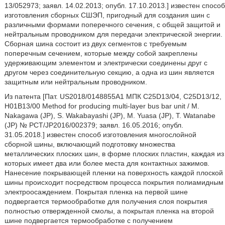
13/052973; заявл. 14.02.2013; опубл. 17.10.2013.] известен способ
изготовления сборных СШЭП, пригодный для создания шин с
различными формами поперечного сечения, с общей защитой и
нейтральным проводником для передачи электрической энергии.
Сборная шина состоит из двух сегментов с требуемым
поперечным сечением, которые между собой закреплены
удерживающим элементом и электрически соединены друг с
другом через соединительную секцию, а одна из шин является
защитным или нейтральным проводником.
Из патента [Пат. US2018/0148855A1 МПК C25D13/04, C25D13/12,
H01B13/00 Method for producing multi-layer bus bar unit / M.
Nakagawa (JP), S. Wakabayashi (JP), M. Yuasa (JP), T. Watanabe
(JP) № PCT/JP2016/002379; заявл. 16.05.2016; опубл.
31.05.2018.] известен способ изготовления многослойной
сборной шины, включающий подготовку множества
металлических плоских шин, в форме плоских пластин, каждая из
которых имеет два или более места для контактных зажимов.
Нанесение покрывающей пленки на поверхность каждой плоской
шины происходит посредством процесса покрытия полиамидным
электроосаждением. Покрытая пленка на первой шине
подвергается термообработке для получения слоя покрытия
полностью отвержденной смолы, а покрытая пленка на второй
шине подвергается термообработке с получением