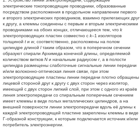
электрические токопроводящие проводники, образованные
посредством расположения в продольном направлении первого
и второго электрических проводников, взаимно прилегающих друг
к другу, а клеммы соединены с первым и вторым электрическими
проводниками на обоих концах, отличающееся тем, что
k
электропроводящих пластин совместно с
k
–1 изоляторов
толщиной
t
и
w
, соответственно, расположены на полом
цилиндре длиной
l
таким образом, что в поперечном сечении
образуют спирали Архимеда конечной длины, определяемой
количеством витков
N
и начальным радиусом
r
, а в полости
цилиндра размещены слаботочные сигнальные линии передачи
и/или волоконно-оптическая линия связи, при этом
электропроводящие пластины линии передачи плотно обращены
лицевой стороной друг к другу с двух сторон через изолятор,
имеющий с двух сторон липкий слой, при этом с одного из краёв
линия электропередачи со спиральным поперечным сечением
имеет клеммы в виде полых металлических цилиндров, а на
внешней поверхности линии электропередачи вдоль её длины к
каждой электропроводящей пластине закреплены клеммы в виде
Г-образной конструкции, к которым подключается источник и/или
потребитель электроэнергии.