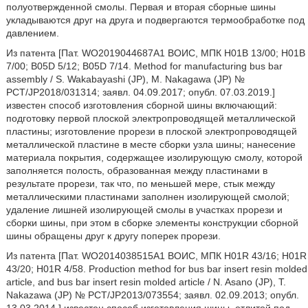
полуотвержденной смолы. Первая и вторая сборные шины
укладываются друг на друга и подвергаются термообработке под
давлением.
Из патента [Пат. WO2019044687A1 ВОИC, МПК H01B 13/00; H01B
7/00; B05D 5/12; B05D 7/14. Method for manufacturing bus bar
assembly / S. Wakabayashi (JP), M. Nakagawa (JP) №
PCT/JP2018/031314; заявл. 04.09.2017; опубл. 07.03.2019.]
известен способ изготовления сборной шины включающий:
подготовку первой плоской электропроводящей металлической
пластины; изготовление прорези в плоской электропроводящей
металлической пластине в месте сборки узла шины; нанесение
материала покрытия, содержащее изолирующую смолу, которой
заполняется полость, образованная между пластинами в
результате прорези, так что, по меньшей мере, стык между
металлическими пластинами заполнен изолирующей смолой;
удаление лишней изолирующей смолы в участках прорези и
сборки шины, при этом в сборке элементы конструкции сборной
шины обращены друг к другу поперек прорези.
Из патента [Пат. WO2014038515A1 ВОИC, МПК H01R 43/16; H01R
43/20; H01R 4/58. Production method for bus bar insert resin molded
article, and bus bar insert resin molded article / N. Asano (JP), T.
Nakazawa (JP) № PCT/JP2013/073554; заявл. 02.09.2013; опубл.