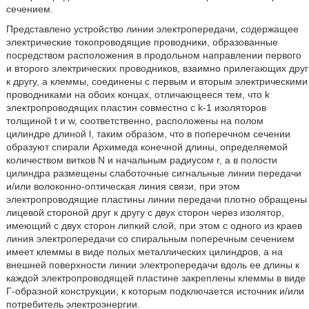
сечением.
Представлено устройство линии электропередачи, содержащее
электрические токопроводящие проводники, образованные
посредством расположения в продольном направлении первого
и второго электрических проводников, взаимно прилегающих друг
к другу, а клеммы, соединены с первым и вторым электрическими
проводниками на обоих концах, отличающееся тем, что k
электропроводящих пластин совместно с k-1 изоляторов
толщиной t и w, соответственно, расположены на полом
цилиндре длиной l, таким образом, что в поперечном сечении
образуют спирали Архимеда конечной длины, определяемой
количеством витков N и начальным радиусом r, а в полости
цилиндра размещены слаботочные сигнальные линии передачи
и/или волоконно-оптическая линия связи, при этом
электропроводящие пластины линии передачи плотно обращены
лицевой стороной друг к другу с двух сторон через изолятор,
имеющий с двух сторон липкий слой, при этом с одного из краев
линия электропередачи со спиральным поперечным сечением
имеет клеммы в виде полых металлических цилиндров, а на
внешней поверхности линии электропередачи вдоль ее длины к
каждой электропроводящей пластине закреплены клеммы в виде
Г-образной конструкции, к которым подключается источник и/или
потребитель электроэнергии.