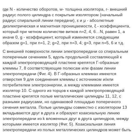
где N - количество оборотов, w- толщина изолятора, r- внешний
радиус полого цилиндра с покрытым изолятором (начальный
радиус спиральной линии передачи), ε и μ - абсолютные
диэлектрическая и магнитная проницаемости, ξ - коэффициента,
который при четном количестве витков n=2, 4, 6…N, равен 1, а
иначе 0, g - коэффициент, который изменяется следующим
образом g=1, при n=1, 2; g=2, при n=3, 4; g=3, при n=5, 6 и т.д.
С внешней поверхности линии электропередачи со спиральным
поперечным сечением 5, вдоль продольной составляющей к
каждой электропроводящей пластине крепятся Г-образные
клеммы 7, 8 соответствующие полюсам или фазам линии
электропередачи (Фиг. 4). В Г-образных клеммах имеются
отверстия 9 для соединения клеммы с источником и/или
потребителем электроэнергии, а между клеммами имеется
изолятор 10. С одного из торцов к каждой электропроводящей
пластине крепятся полые металлические цилиндры 11, 12, с
разными радиусами, но одинаковой площадью поперечного
сечения металла. Полые цилиндры совместно с изолятором 13
вкладываются друг в друга и образуют коаксиальную линию
электропередачи из k вложенных друг в друга цилиндров, между
которыми имеется изолятор (Фиг. 5). Коаксиальная линия
электропередачи из полых металлических цилиндров может быть