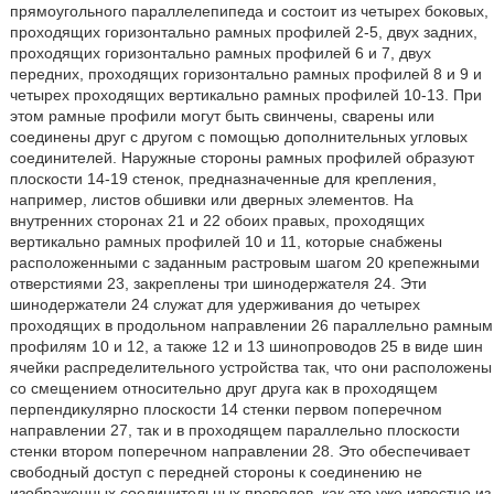
прямоугольного параллелепипеда и состоит из четырех боковых,
проходящих горизонтально рамных профилей 2-5, двух задних,
проходящих горизонтально рамных профилей 6 и 7, двух
передних, проходящих горизонтально рамных профилей 8 и 9 и
четырех проходящих вертикально рамных профилей 10-13. При
этом рамные профили могут быть свинчены, сварены или
соединены друг с другом с помощью дополнительных угловых
соединителей. Наружные стороны рамных профилей образуют
плоскости 14-19 стенок, предназначенные для крепления,
например, листов обшивки или дверных элементов. На
внутренних сторонах 21 и 22 обоих правых, проходящих
вертикально рамных профилей 10 и 11, которые снабжены
расположенными с заданным растровым шагом 20 крепежными
отверстиями 23, закреплены три шинодержателя 24. Эти
шинодержатели 24 служат для удерживания до четырех
проходящих в продольном направлении 26 параллельно рамным
профилям 10 и 12, а также 12 и 13 шинопроводов 25 в виде шин
ячейки распределительного устройства так, что они расположены
со смещением относительно друг друга как в проходящем
перпендикулярно плоскости 14 стенки первом поперечном
направлении 27, так и в проходящем параллельно плоскости
стенки втором поперечном направлении 28. Это обеспечивает
свободный доступ с передней стороны к соединению не
изображенных соединительных проводов, как это уже известно из