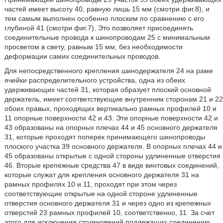
частей имеет высоту 40, равную лишь 15 мм (смотри фиг.8), и
тем самым выполнен особенно плоским по сравнению с его
глубиной 41 (смотри фиг.7). Это позволяет присоединять
соединительные провода к шинопроводам 25 с минимальным
просветом в свету, равным 15 мм, без необходимости
деформации самих соединительных проводов.
Для непосредственного крепления шинодержателя 24 на раме
ячейки распределительного устройства, одна из обеих
удерживающих частей 31, которая образует плоский основной
держатель, имеет соответствующие внутренним сторонам 21 и 22
обоих правых, проходящих вертикально рамных профилей 10 и
11 опорные поверхности 42 и 43. Эти опорные поверхности 42 и
43 образованы на опорных плечах 44 и 45 основного держателя
31, которые проходят поперек принимающего шинопроводы
плоского участка 39 основного держателя. В опорных плечах 44 и
45 образованы открытые с одной стороны удлиненные отверстия
46. Вторые крепежные средства 47 в виде винтовых соединений,
которые служат для крепления основного держателя 31 на
рамных профилях 10 и 11, проходят при этом через
соответствующие открытые на одной стороне удлиненные
отверстия основного держателя 31 и через одно из крепежных
отверстий 23 рамных профилей 10, соответственно, 11. За счет
этого для исключения столкновений подлежащих соединению