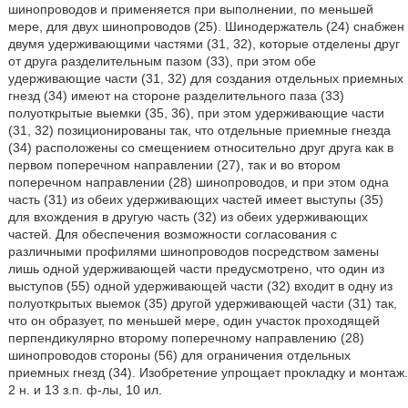
шинопроводов и применяется при выполнении, по меньшей
мере, для двух шинопроводов (25). Шинодержатель (24) снабжен
двумя удерживающими частями (31, 32), которые отделены друг
от друга разделительным пазом (33), при этом обе
удерживающие части (31, 32) для создания отдельных приемных
гнезд (34) имеют на стороне разделительного паза (33)
полуоткрытые выемки (35, 36), при этом удерживающие части
(31, 32) позиционированы так, что отдельные приемные гнезда
(34) расположены со смещением относительно друг друга как в
первом поперечном направлении (27), так и во втором
поперечном направлении (28) шинопроводов, и при этом одна
часть (31) из обеих удерживающих частей имеет выступы (35)
для вхождения в другую часть (32) из обеих удерживающих
частей. Для обеспечения возможности согласования с
различными профилями шинопроводов посредством замены
лишь одной удерживающей части предусмотрено, что один из
выступов (55) одной удерживающей части (32) входит в одну из
полуоткрытых выемок (35) другой удерживающей части (31) так,
что он образует, по меньшей мере, один участок проходящей
перпендикулярно второму поперечному направлению (28)
шинопроводов стороны (56) для ограничения отдельных
приемных гнезд (34). Изобретение упрощает прокладку и монтаж.
2 н. и 13 з.п. ф-лы, 10 ил.