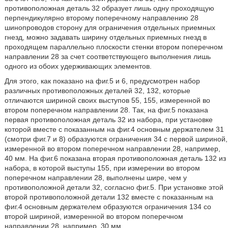
противоположная деталь 32 образует лишь одну проходящую
перпендикулярно второму поперечному направлению 28
шинопроводов сторону для ограничения отдельных приемных
гнезд, можно задавать ширину отдельных приемных гнезд в
проходящем параллельно плоскости стенки втором поперечном
направлении 28 за счет соответствующего выполнения лишь
одного из обоих удерживающих элементов.
Для этого, как показано на фиг.5 и 6, предусмотрен набор
различных противоположных деталей 32, 132, которые
отличаются шириной своих выступов 55, 155, измеренной во
втором поперечном направлении 28. Так, на фиг.5 показана
первая противоположная деталь 32 из набора, при установке
которой вместе с показанным на фиг.4 основным держателем 31
(смотри фиг.7 и 8) образуются ограничения 34 с первой шириной,
измеренной во втором поперечном направлении 28, например,
40 мм. На фиг.6 показана вторая противоположная деталь 132 из
набора, в которой выступы 155, при измерении во втором
поперечном направлении 28, выполнены шире, чем у
противоположной детали 32, согласно фиг.5. При установке этой
второй противоположной детали 132 вместе с показанным на
фиг.4 основным держателем образуются ограничения 134 со
второй шириной, измеренной во втором поперечном
направлении 28, например, 30 мм.