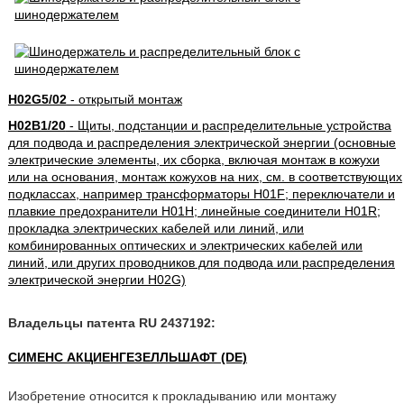
H02G5/02
- открытый монтаж
H02B1/20
- Щиты, подстанции и распределительные устройства
для подвода и распределения электрической энергии (основные
электрические элементы, их сборка, включая монтаж в кожухи
или на основания, монтаж кожухов на них, см. в соответствующих
подклассах, например трансформаторы H01F; переключатели и
плавкие предохранители H01H; линейные соединители H01R;
прокладка электрических кабелей или линий, или
комбинированных оптических и электрических кабелей или
линий, или других проводников для подвода или распределения
электрической энергии H02G)
Владельцы патента RU 2437192:
СИМЕНС АКЦИЕНГЕЗЕЛЛЬШАФТ (DE)
Изобретение относится к прокладыванию или монтажу