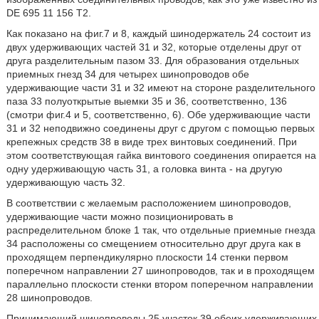
DE 695 11 156 Т2.
Как показано на фиг.7 и 8, каждый шинодержатель 24 состоит из
двух удерживающих частей 31 и 32, которые отделены друг от
друга разделительным пазом 33. Для образования отдельных
приемных гнезд 34 для четырех шинопроводов обе
удерживающие части 31 и 32 имеют на стороне разделительного
паза 33 полуоткрытые выемки 35 и 36, соответственно, 136
(смотри фиг.4 и 5, соответственно, 6). Обе удерживающие части
31 и 32 неподвижно соединены друг с другом с помощью первых
крепежных средств 38 в виде трех винтовых соединений. При
этом соответствующая гайка винтового соединения опирается на
одну удерживающую часть 31, а головка винта - на другую
удерживающую часть 32.
В соответствии с желаемым расположением шинопроводов,
удерживающие части можно позиционировать в
распределительном блоке 1 так, что отдельные приемные гнезда
34 расположены со смещением относительно друг друга как в
проходящем перпендикулярно плоскости 14 стенки первом
поперечном направлении 27 шинопроводов, так и в проходящем
параллельно плоскости стенки втором поперечном направлении
28 шинопроводов.
Принимающий шинопроводы 25 участок 39 обеих удерживающих