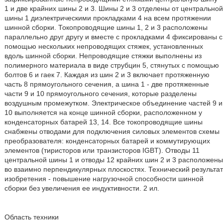
1 и две крайних шины 2 и 3. Шины 2 и 3 отделены от центральной
шины 1 диэлектрическими прокладками 4 на всем протяжении
шинной сборки. Токопроводящие шины 1, 2 и 3 расположены
параллельно друг другу и вместе с прокладками 4 фиксированы с
помощью нескольких непроводящих стяжек, установленных
вдоль шинной сборки. Непроводящие стяжки выполнены из
полимерного материала в виде струбцин 5, стянутых с помощью
болтов 6 и гаек 7. Каждая из шин 2 и 3 включает протяженную
часть 8 прямоугольного сечения, а шина 1 - две протяженные
части 9 и 10 прямоугольного сечения, которые разделены
воздушным промежутком. Электрическое объединение частей 9 и
10 выполняется на конце шинной сборки, расположенном у
конденсаторных батарей 13, 14. Все токопроводящие шины
снабжены отводами для подключения силовых элементов схемы
преобразователя: конденсаторных батарей и коммутирующих
элементов (тиристоров или транзисторов IGBT). Отводы 11
центральной шины 1 и отводы 12 крайних шин 2 и 3 расположены
во взаимно перпендикулярных плоскостях. Технический результат
изобретения - повышение нагрузочной способности шинной
сборки без увеличения ее индуктивности. 2 ил.
Область техники