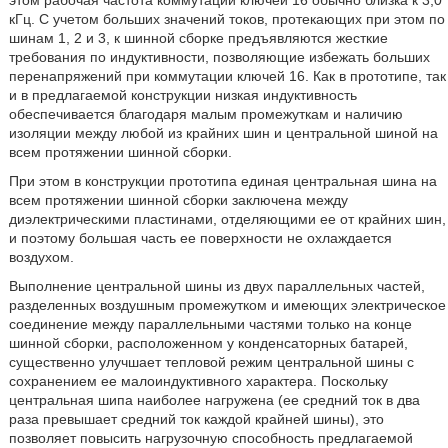
этом рабочая частота коммутации ключей 16 обычно близка к 3,0
кГц. С учетом больших значений токов, протекающих при этом по
шинам 1, 2 и 3, к шинной сборке предъявляются жесткие
требования по индуктивности, позволяющие избежать больших
перенапряжений при коммутации ключей 16. Как в прототипе, так
и в предлагаемой конструкции низкая индуктивность
обеспечивается благодаря малым промежуткам и наличию
изоляции между любой из крайних шин и центральной шиной на
всем протяжении шинной сборки.
При этом в конструкции прототипа единая центральная шина на
всем протяжении шинной сборки заключена между
диэлектрическими пластинами, отделяющими ее от крайних шин,
и поэтому большая часть ее поверхности не охлаждается
воздухом.
Выполнение центральной шины из двух параллельных частей,
разделенных воздушным промежутком и имеющих электрическое
соединение между параллельными частями только на конце
шинной сборки, расположенном у конденсаторных батарей,
существенно улучшает тепловой режим центральной шины с
сохранением ее малоиндуктивного характера. Поскольку
центральная шипа наиболее нагружена (ее средний ток в два
раза превышает средний ток каждой крайней шины), это
позволяет повысить нагрузочную способность предлагаемой