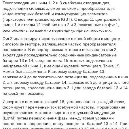
Токопроводящие шины 1, 2 и 3 снабжены отводами для
подключения силовых элементов схемы преобразователя:
конденсаторных батарей и коммутирующих элементов
(тиристоров или транзисторов IGBT). Отводы 11 центральной
шины 1 и отводы 12 крайних шин 2 и 3, показанные на фиг.1,
расположены во взаимно перпендикулярных плоскостях.
Фиг.2 иллюстрирует использование шинной сборки в мощном
силовом инверторе, являющемся частью преобразователя
напряжения. В инвертор, схема которого показана на фиг.2,
входят две последовательно соединенные конденсаторные
батареи 13 и 14, средняя точка 15 которых подключена к
нейтральной шине 1, имеющей нулевой потенциал. Точка 15
может быть заземлена. К второму выводу батареи 13,
заряжаемой до положительного потенциала, подсоединена шина
2, а к второму выводу батареи 14, заряжаемой до отрицательного
потенциала, подсоединена шина 3. Цепи заряда батарей 13 и 14
на фиг.2 не показаны.
Инвертор с помощью ключей 16, установленных в каждой фазе,
формирует переменный ток требуемой частоты. Формирование
осуществляется методом широтно-импульсной модуляции
(ШИМ) путем переключения фазы между тремя уровнями
постоянного напряжения, поступающего от батарей 13 и 14. При