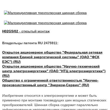
H02G5/02
- открытый монтаж
Владельцы патента RU 2475911:
Открытое акционерное общество "Федеральная сетевая
компания Единой энергетической системы" (ОАО "ФСК
ЕЭС") (RU)
Открытое акционерное общество "Научно-технический
центр электроэнергетики" (ОАО "НТЦ электроэнергетики")
(RU)
Общество с ограниченной ответственностью "Научно-
производственный центр "Энерком-Сервис" (RU)
Изобретение относится к электроэнергетике и может быть
применено при монтаже токоведущих шин мощных статических
преобразователей. Шинная сборка содержит параллельно
зафиксированные непроводящими стяжками центральную шину