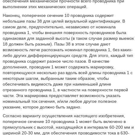
обеспечения механической прочности всего проводника при
выполнении этих механических операций.
Наконец, поперечное сечение 10 проводника содержит
небольшие пазы 38 для целей визуальной идентификации. В
самом деле, предпочтительно, независимо от номинала
проводника 1, чтобы внешняя поверхность проводников была
одинаковая для заданной высоты (в таком случае размер выемок
18 должен быть разным). Пазы 38 в этом случае дают
возможность легче распознать номинал проводника 1, без каких-
либо других дифференцирующих средств. Для этого, каждый тип
проводника содержит разное число пазов. В качестве
дополнения, проводник 1 может содержать маркировку,
повторяющуюся несколько раз вдоль всей длины проводника 1 с
некоторым шагом, выбранным таким образом, чтобы
обеспечивать видимость даже при наименьшей длине
отрезанного проводника 1, в частности на поверхности первой
части. Эта маркировка предоставляет возможность указать
номинальный ток сечения, и/или любое другое полезное
указание, которое должно быть задано.
Согласно варианту осуществления настоящего изобретения,
поперечное сечение 10 проводника 1 может быть включено в
прямоугольник с высотой, находящейся в интервале 60-200 мм и
шириной 20-30 мм, для обеспечения проводимости тока в 630-