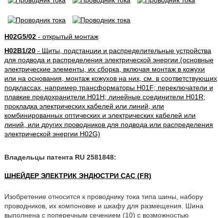
H02G5/02
- открытый монтаж
H02B1/20
- Щиты, подстанции и распределительные устройства
для подвода и распределения электрической энергии (основные
электрические элементы, их сборка, включая монтаж в кожухи
или на основания, монтаж кожухов на них, см. в соответствующих
подклассах, например трансформаторы H01F; переключатели и
плавкие предохранители H01H; линейные соединители H01R;
прокладка электрических кабелей или линий, или
комбинированных оптических и электрических кабелей или
линий, или других проводников для подвода или распределения
электрической энергии H02G)
Владельцы патента RU 2581848:
ШНЕЙДЕР ЭЛЕКТРИК ЭНДЮСТРИ САС (FR)
Изобретение относится к проводнику тока типа шины, набору
проводников, их компоновке и шкафу для размещения. Шина
выполнена с поперечным сечением (10) с возможностью