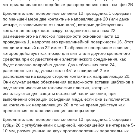
материала является подобным распределению тока - см. фиг.2В.
Дополнительно, поперечное сечение 10 проводника 1 содержит
по меньшей мере две контактные направляющие 20 (или даже
четыре, в зависимости от номинала), которые действуют как
контактная поверхность вокруг соединительного паза 22,
размещенного на плоской поверхности основной части 12
проводника 1, напротив его криволинейной поверхности 16. Этот
соединительный паз 22 имеет Т-образное поперечное сечение,
которое действует как гнездо для винта или другого крепежного
средства при осуществлении электрического соединения, как
будет описано подробно далее. Два небольших паза 24,
размещенные под углом около 45° и с шириной 2 мм,
расположены на каждой стороне контактных направляющих 20.
Они служат целью обеспечения возможности вставки шаблонов в
виде механических металлических пластин, которые
используются для защиты остальной части сечения, при
выполнении операции осаждения меди, если она выполняется,
на контактных направляющих 20, в то же время действуя как
препятствия, останавливающие частицы меди.
Дополнительно, поперечное сечение 10 проводника 1 содержит
зубцы 26 с углублениями с шириной, находящейся в интервале 5-
10 мм, размещенные на двух противоположных параллельных