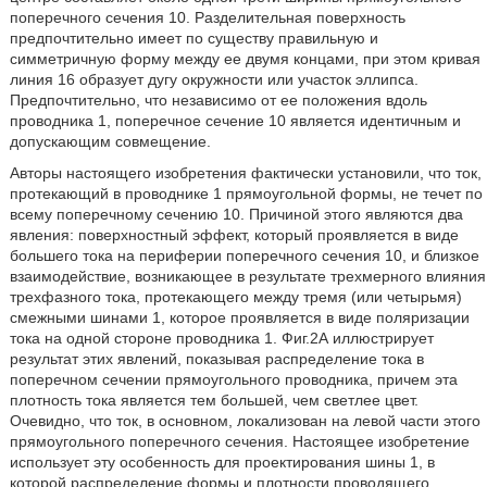
поперечного сечения 10. Разделительная поверхность
предпочтительно имеет по существу правильную и
симметричную форму между ее двумя концами, при этом кривая
линия 16 образует дугу окружности или участок эллипса.
Предпочтительно, что независимо от ее положения вдоль
проводника 1, поперечное сечение 10 является идентичным и
допускающим совмещение.
Авторы настоящего изобретения фактически установили, что ток,
протекающий в проводнике 1 прямоугольной формы, не течет по
всему поперечному сечению 10. Причиной этого являются два
явления: поверхностный эффект, который проявляется в виде
большего тока на периферии поперечного сечения 10, и близкое
взаимодействие, возникающее в результате трехмерного влияния
трехфазного тока, протекающего между тремя (или четырьмя)
смежными шинами 1, которое проявляется в виде поляризации
тока на одной стороне проводника 1. Фиг.2А иллюстрирует
результат этих явлений, показывая распределение тока в
поперечном сечении прямоугольного проводника, причем эта
плотность тока является тем большей, чем светлее цвет.
Очевидно, что ток, в основном, локализован на левой части этого
прямоугольного поперечного сечения. Настоящее изобретение
использует эту особенность для проектирования шины 1, в
которой распределение формы и плотности проводящего