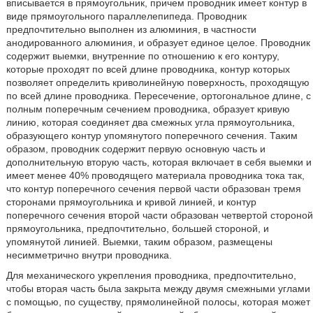
вписывается в прямоугольник, причем проводник имеет контур в
виде прямоугольного параллелепипеда. Проводник
предпочтительно выполнен из алюминия, в частности
анодированного алюминия, и образует единое целое. Проводник
содержит выемки, внутренние по отношению к его контуру,
которые проходят по всей длине проводника, контур которых
позволяет определить криволинейную поверхность, проходящую
по всей длине проводника. Пересечение, ортогональное длине, с
полным поперечным сечением проводника, образует кривую
линию, которая соединяет два смежных угла прямоугольника,
образующего контур упомянутого поперечного сечения. Таким
образом, проводник содержит первую основную часть и
дополнительную вторую часть, которая включает в себя выемки и
имеет менее 40% проводящего материала проводника тока так,
что контур поперечного сечения первой части образован тремя
сторонами прямоугольника и кривой линией, и контур
поперечного сечения второй части образован четвертой стороной
прямоугольника, предпочтительно, большей стороной, и
упомянутой линией. Выемки, таким образом, размещены
несимметрично внутри проводника.
Для механического укрепления проводника, предпочтительно,
чтобы вторая часть была закрыта между двумя смежными углами
с помощью, по существу, прямолинейной полосы, которая может