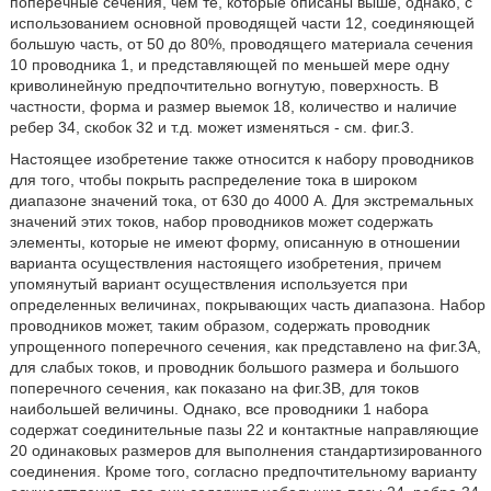
поперечные сечения, чем те, которые описаны выше, однако, с
использованием основной проводящей части 12, соединяющей
большую часть, от 50 до 80%, проводящего материала сечения
10 проводника 1, и представляющей по меньшей мере одну
криволинейную предпочтительно вогнутую, поверхность. В
частности, форма и размер выемок 18, количество и наличие
ребер 34, скобок 32 и т.д. может изменяться - см. фиг.3.
Настоящее изобретение также относится к набору проводников
для того, чтобы покрыть распределение тока в широком
диапазоне значений тока, от 630 до 4000 А. Для экстремальных
значений этих токов, набор проводников может содержать
элементы, которые не имеют форму, описанную в отношении
варианта осуществления настоящего изобретения, причем
упомянутый вариант осуществления используется при
определенных величинах, покрывающих часть диапазона. Набор
проводников может, таким образом, содержать проводник
упрощенного поперечного сечения, как представлено на фиг.3А,
для слабых токов, и проводник большого размера и большого
поперечного сечения, как показано на фиг.3В, для токов
наибольшей величины. Однако, все проводники 1 набора
содержат соединительные пазы 22 и контактные направляющие
20 одинаковых размеров для выполнения стандартизированного
соединения. Кроме того, согласно предпочтительному варианту