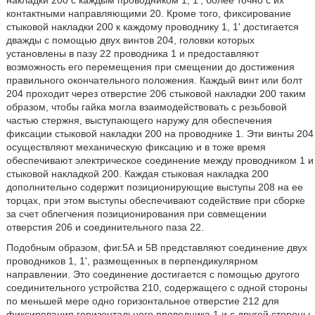
накладки 200 с каждым проводником 1, 1', более точно с их
контактными направляющими 20. Кроме того, фиксирование
стыковой накладки 200 к каждому проводнику 1, 1' достигается
дважды с помощью двух винтов 204, головки которых
установлены в пазу 22 проводника 1 и предоставляют
возможность его перемещения при смещении до достижения
правильного окончательного положения. Каждый винт или болт
204 проходит через отверстие 206 стыковой накладки 200 таким
образом, чтобы гайка могла взаимодействовать с резьбовой
частью стержня, выступающего наружу для обеспечения
фиксации стыковой накладки 200 на проводнике 1. Эти винты 204
осуществляют механическую фиксацию и в тоже время
обеспечивают электрическое соединение между проводником 1 и
стыковой накладкой 200. Каждая стыковая накладка 200
дополнительно содержит позиционирующие выступы 208 на ее
торцах, при этом выступы обеспечивают содействие при сборке
за счет облегчения позиционирования при совмещении
отверстия 206 и соединительного паза 22.
Подобным образом, фиг.5А и 5В представляют соединение двух
проводников 1, 1', размещенных в перпендикулярном
направлении. Это соединение достигается с помощью другого
соединительного устройства 210, содержащего с одной стороны
по меньшей мере одно горизонтальное отверстие 212 для
фиксирования горизонтального проводника 1 и с другой стороны