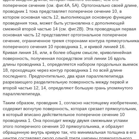
поперечное сечение (см. фиг.4А, 5А). Ортогонально своей длине,
проводник 1 тока представляет поперечное сечение 10, в
котором основная часть 12, выполняющая основную функцию
проведения тока, может быть установлена с дополняющей
смежной второй частью 14 (см. фиг.2В). Эта проводящая первая
основная часть 12 представляет ортогональное поперечное
сечение, ограниченное тремя сторонами контура прямоугольника
поперечного сечения 10 проводника 1, и кривой линией 16.
Кривая линия 16, или, в более общем смысле, криволинейная
поверхность, полученная посредством этой линии 16 вдоль
длины проводника 1, определяется набором продольных выемок
18, проходящих через контур проводника 1 по всей длине
последнего. Предпочтительно, два края параллелепипеда
разрезающего разделительную поверхность между первой и
второй частью 12, 14, определяют большую грань упомянутого
параллелепипеда.
Таким образом, проводник 1, согласно настоящему изобретению,
содержит вогнутую поверхность, которая срезает прямоугольник,
в который вписано действительное поперечное сечение 10
проводника 1. Она проходит между двумя смежными углами
этого поперечного сечения 10 прямоугольника, и образует
обращенную внутрь кривую так, что минимальная толщина в его
центре составляет около одной трети ширины прямоугольного