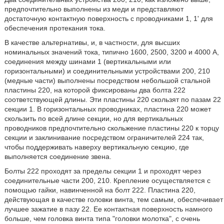
предпочтительно выполнены из меди и представляют
достаточную контактную поверхность с проводниками 1, 1' для
обеспечения протекания тока.
В качестве альтернативы, и, в частности, для высших
номинальных значений тока, типично 1600, 2500, 3200 и 4000 А,
соединения между шинами 1 (вертикальными или
горизонтальными) и соединительными устройствами 200, 210
(медные части) выполнены посредством небольшой стальной
пластины 220, на которой фиксированы два болта 222
соответствующей длины. Эти пластины 220 скользят по пазам 22
секции 1. В горизонтальных проводниках, пластина 220 может
скользить по всей длине секции, но для вертикальных
проводников предпочтительно скольжение пластины 220 к торцу
секции и заклинивание посредством ограничителей 224 так,
чтобы поддерживать наверху вертикальную секцию, где
выполняется соединение звена.
Болты 222 проходят за пределы секции 1 и проходят через
соединительные части 200, 210. Крепление осуществляется с
помощью гайки, навинченной на болт 222. Пластина 220,
действующая в качестве головки винта, тем самым, обеспечивает
лучшее зажатие в пазу 22. Ее контактная поверхность намного
больше, чем головка винта типа "головки молотка", с очень