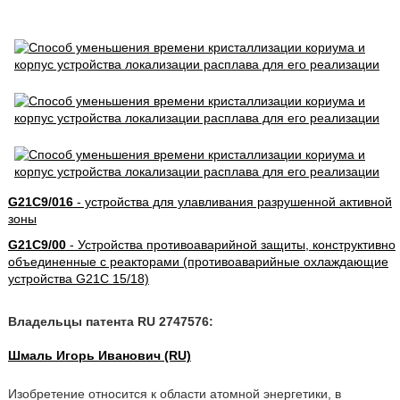
G21C9/016
- устройства для улавливания разрушенной активной
зоны
G21C9/00
- Устройства противоаварийной защиты, конструктивно
объединенные с реакторами (противоаварийные охлаждающие
устройства G21C 15/18)
Владельцы патента RU 2747576:
Шмаль Игорь Иванович (RU)
Изобретение относится к области атомной энергетики, в