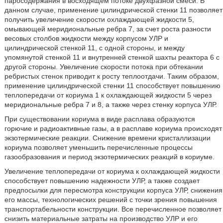
паросодержания в восходящем потоке двухфазной смеси. В
данном случае, применение цилиндрической стенки 11 позволяет
получить увеличение скорости охлаждающей жидкости 5,
омывающей меридиональные ребра 7, за счет роста разности
весовых столбов жидкости между корпусом УЛР и
цилиндрической стенкой 11, с одной стороны, и между
упомянутой стенкой 11 и внутренней стенкой шахты реактора 6 с
другой стороны. Увеличение скорости потока при обтекании
ребристых стенок приводит к росту теплоотдачи. Таким образом,
применение цилиндрической стенки 11 способствует повышению
теплопередачи от кориума 1 к охлаждающей жидкости 5 через
меридиональные ребра 7 и 8, а также через стенку корпуса УЛР.
При существовании кориума в виде расплава образуются
горючие и радиоактивные газы, а в расплаве кориума происходят
экзотермические реакции. Снижение времени кристаллизации
кориума позволяет уменьшить перечисленные процессы
газообразования и период экзотермических реакций в кориуме.
Увеличение теплопередачи от кориума к охлаждающей жидкости
способствует повышению надежности УЛР, а также создает
предпосылки для пересмотра конструкции корпуса УЛР, снижения
его массы, технологических решений с точки зрения повышения
транспортабельности конструкции. Все перечисленное позволяет
снизить материальные затраты на производство УЛР и его