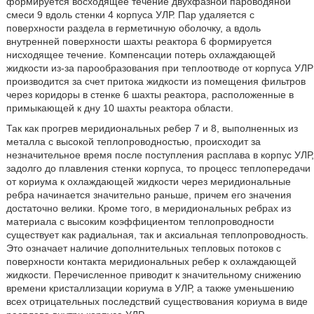
формируется восходящее течение двухфазной пароводяной
смеси 9 вдоль стенки 4 корпуса УЛР. Пар удаляется с
поверхности раздела в герметичную оболочку, а вдоль
внутренней поверхности шахты реактора 6 формируется
нисходящее течение. Компенсации потерь охлаждающей
жидкости из-за парообразования при теплоотводе от корпуса УЛР
производится за счет притока жидкости из помещения фильтров
через коридоры в стенке 6 шахты реактора, расположенные в
примыкающей к дну 10 шахты реактора области.
Так как прогрев меридиональных ребер 7 и 8, выполненных из
металла с высокой теплопроводностью, происходит за
незначительное время после поступления расплава в корпус УЛР,
задолго до плавления стенки корпуса, то процесс теплопередачи
от кориума к охлаждающей жидкости через меридиональные
ребра начинается значительно раньше, причем его значения
достаточно велики. Кроме того, в меридиональных ребрах из
материала с высоким коэффициентом теплопроводности
существует как радиальная, так и аксиальная теплопроводность.
Это означает наличие дополнительных тепловых потоков с
поверхности контакта меридиональных ребер к охлаждающей
жидкости. Перечисленное приводит к значительному снижению
времени кристаллизации кориума в УЛР, а также уменьшению
всех отрицательных последствий существования кориума в виде