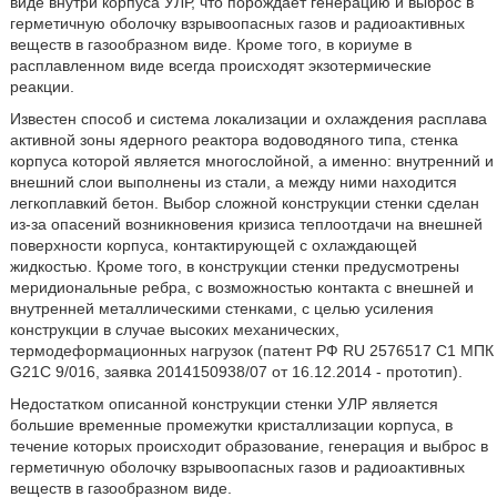
виде внутри корпуса УЛР, что порождает генерацию и выброс в
герметичную оболочку взрывоопасных газов и радиоактивных
веществ в газообразном виде. Кроме того, в кориуме в
расплавленном виде всегда происходят экзотермические
реакции.
Известен способ и система локализации и охлаждения расплава
активной зоны ядерного реактора водоводяного типа, стенка
корпуса которой является многослойной, а именно: внутренний и
внешний слои выполнены из стали, а между ними находится
легкоплавкий бетон. Выбор сложной конструкции стенки сделан
из-за опасений возникновения кризиса теплоотдачи на внешней
поверхности корпуса, контактирующей с охлаждающей
жидкостью. Кроме того, в конструкции стенки предусмотрены
меридиональные ребра, с возможностью контакта с внешней и
внутренней металлическими стенками, с целью усиления
конструкции в случае высоких механических,
термодеформационных нагрузок (патент РФ RU 2576517 С1 МПК
G21C 9/016, заявка 2014150938/07 от 16.12.2014 - прототип).
Недостатком описанной конструкции стенки УЛР является
большие временные промежутки кристаллизации корпуса, в
течение которых происходит образование, генерация и выброс в
герметичную оболочку взрывоопасных газов и радиоактивных
веществ в газообразном виде.