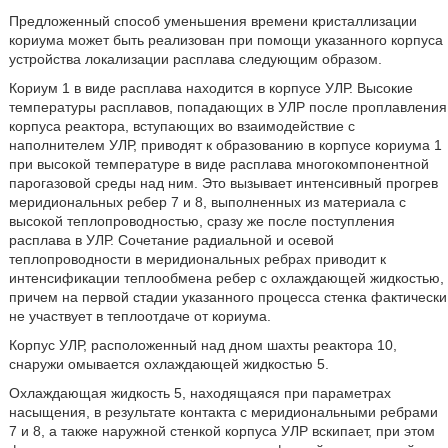
Предложенный способ уменьшения времени кристаллизации
кориума может быть реализован при помощи указанного корпуса
устройства локализации расплава следующим образом.
Кориум 1 в виде расплава находится в корпусе УЛР. Высокие
температуры расплавов, попадающих в УЛР после проплавления
корпуса реактора, вступающих во взаимодействие с
наполнителем УЛР, приводят к образованию в корпусе кориума 1
при высокой температуре в виде расплава многокомпонентной
парогазовой среды над ним. Это вызывает интенсивный прогрев
меридиональных ребер 7 и 8, выполненных из материала с
высокой теплопроводностью, сразу же после поступления
расплава в УЛР. Сочетание радиальной и осевой
теплопроводности в меридиональных ребрах приводит к
интенсификации теплообмена ребер с охлаждающей жидкостью,
причем на первой стадии указанного процесса стенка фактически
не участвует в теплоотдаче от кориума.
Корпус УЛР, расположенный над дном шахты реактора 10,
снаружи омывается охлаждающей жидкостью 5.
Охлаждающая жидкость 5, находящаяся при параметрах
насыщения, в результате контакта с меридиональными ребрами
7 и 8, а также наружной стенкой корпуса УЛР вскипает, при этом