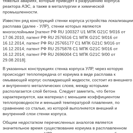
тяжелых авариях, которые приводят к разрушению корпуса
реактора АЭС, а также в металлургии и химической
промышленности.
Известен ряд конструкций стенки корпуса устройства локализации
расплава (далее - УЛР), стенки которых являются
многослойными [патент РФ RU 100327 U1 МПК G21C 9/016 от
17.06.2010, патент РФ RU 2576516 C1 МПК G21C 9/016 от
16.12.2014, патент РФ RU 25765177 С1 МПК G21C 9/016 от
16.12.2014; патент РФ RU 2575878 С1 МПК G21C 9/016 от
16.12.2014; патент РФ RU 2696004 С1 МПК G21C 9/00 от
29.08.2018].
В указанных конструкциях стенка корпуса УЛР, через которую
происходит теплопередача от кориума в виде расплава к
омывающей корпус охлаждающей жидкости, состоит из внешнего
и внутреннего металлических слоев, между которыми
располагается слой бетона. Следует заметить, что бетон
характеризуется, как материал с меньшим коэффициентом
теплопроводности и меньшей температурой плавления, по
сравнению со сталью, из которой выполняется внешний и
внутренний слои стенки корпуса.
Общим недостатком перечисленных аналогов является
значительное время существование кориума в расплавленном