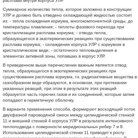
расплава внутри корпуса УЛР.
Суммарное количество тепла, которое заложено в конструкции
УЛР и должно быть отведено охлаждающей жидкостью состоит
из: - тепла охлаждения кориума, многокомпонентной среды, до
температуры плавления; - теплоты фазового перехода при
кристаллизации расплава кориума; - отвода тепла,
образующегося в экзотермических реакциях при существовании
расплава кориума; - охлаждения корпуса УЛР с кориумом в
кристаллическом виде; - остаточного тепловыделения в
элементах активной зоны, попавших в корпус УЛР.
В приведенном выше перечислении важным является отвод
тепла, образующегося в экзотермических реакциях при
существовании расплава кориума, т.к. радиоактивные вещества в
газообразном виде образуются, в основном, при протекании
указанных реакций, при этом в результате этих реакций
образуется часть горючих газов и их соединений, которые затем
попадают в герметичную оболочку.
В варианте применения способа, формируют восходящий поток
двухфазной пароводяной смеси между цилиндрической стенкой
11 и внешней стенкой 4 корпуса УЛР в результате интенсивного
теплоподвода с поверхности меридиональных ребер 7 и 8.
Использование цилиндрической стенки 11 приводит к росту