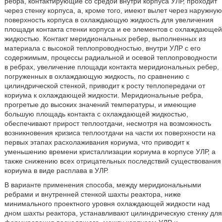
ребра, контактирующие со средой внутри корпуса УЛР, проходит
через стенку корпуса, а, кроме того, имеют вылет через наружную
поверхность корпуса в охлаждающую жидкость для увеличения
площади контакта стенки корпуса и ее элементов с охлаждающей
жидкостью. Контакт меридиональных ребер, выполненных из
материала с высокой теплопроводностью, внутри УЛР с его
содержимым, процессы радиальной и осевой теплопроводности
в ребрах, увеличение площади контакта меридиональных ребер,
погруженных в охлаждающую жидкость, по сравнению с
цилиндрической стенкой, приводит к росту теплопередачи от
кориума к охлаждающей жидкости. Меридиональные ребра,
прогретые до высоких значений температуры, и имеющие
большую площадь контакта с охлаждающей жидкостью,
обеспечивают прирост теплоотдачи, несмотря на возможность
возникновения кризиса теплоотдачи на части их поверхности на
первых этапах расхолаживания кориума, что приводит к
уменьшению времени кристаллизации кориума в корпусе УЛР, а
также снижению всех отрицательных последствий существования
кориума в виде расплава в УЛР.
В варианте применения способа, между меридиональными
ребрами и внутренней стенкой шахты реактора, ниже
минимального проектного уровня охлаждающей жидкости над
дном шахты реактора, устанавливают цилиндрическую стенку для