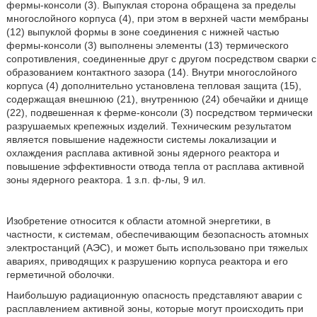
фермы-консоли (3). Выпуклая сторона обращена за пределы
многослойного корпуса (4), при этом в верхней части мембраны
(12) выпуклой формы в зоне соединения с нижней частью
фермы-консоли (3) выполнены элементы (13) термического
сопротивления, соединенные друг с другом посредством сварки с
образованием контактного зазора (14). Внутри многослойного
корпуса (4) дополнительно установлена тепловая защита (15),
содержащая внешнюю (21), внутреннюю (24) обечайки и днище
(22), подвешенная к ферме-консоли (3) посредством термически
разрушаемых крепежных изделий. Техническим результатом
является повышение надежности системы локализации и
охлаждения расплава активной зоны ядерного реактора и
повышение эффективности отвода тепла от расплава активной
зоны ядерного реактора. 1 з.п. ф-лы, 9 ил.
Изобретение относится к области атомной энергетики, в
частности, к системам, обеспечивающим безопасность атомных
электростанций (АЭС), и может быть использовано при тяжелых
авариях, приводящих к разрушению корпуса реактора и его
герметичной оболочки.
Наибольшую радиационную опасность представляют аварии с
расплавлением активной зоны, которые могут происходить при