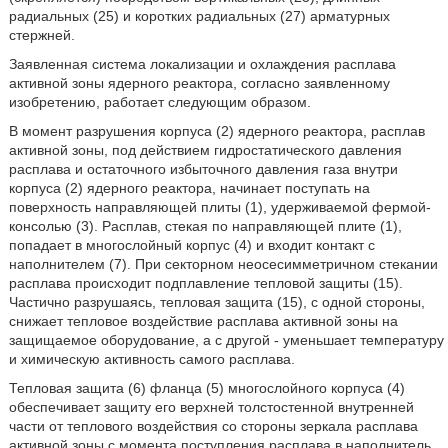
радиальных (25) и коротких радиальных (27) арматурных
стержней.
Заявленная система локализации и охлаждения расплава
активной зоны ядерного реактора, согласно заявленному
изобретению, работает следующим образом.
В момент разрушения корпуса (2) ядерного реактора, расплав
активной зоны, под действием гидростатического давления
расплава и остаточного избыточного давления газа внутри
корпуса (2) ядерного реактора, начинает поступать на
поверхность направляющей плиты (1), удерживаемой фермой-
консолью (3). Расплав, стекая по направляющей плите (1),
попадает в многослойный корпус (4) и входит контакт с
наполнителем (7). При секторном неосесимметричном стекании
расплава происходит подплавление тепловой защиты (15).
Частично разрушаясь, тепловая защита (15), с одной стороны,
снижает тепловое воздействие расплава активной зоны на
защищаемое оборудование, а с другой - уменьшает температуру
и химическую активность самого расплава.
Тепловая защита (6) фланца (5) многослойного корпуса (4)
обеспечивает защиту его верхней толстостенной внутренней
части от теплового воздействия со стороны зеркала расплава
активной зоны с момента поступления расплава в наполнитель