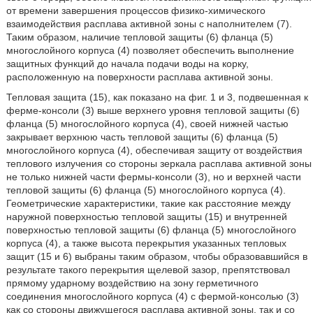
от времени завершения процессов физико-химического
взаимодействия расплава активной зоны с наполнителем (7).
Таким образом, наличие тепловой защиты (6) фланца (5)
многослойного корпуса (4) позволяет обеспечить выполнение
защитных функций до начала подачи воды на корку,
расположенную на поверхности расплава активной зоны.
Тепловая защита (15), как показано на фиг. 1 и 3, подвешенная к
ферме-консоли (3) выше верхнего уровня тепловой защиты (6)
фланца (5) многослойного корпуса (4), своей нижней частью
закрывает верхнюю часть тепловой защиты (6) фланца (5)
многослойного корпуса (4), обеспечивая защиту от воздействия
теплового излучения со стороны зеркала расплава активной зоны
не только нижней части фермы-консоли (3), но и верхней части
тепловой защиты (6) фланца (5) многослойного корпуса (4).
Геометрические характеристики, такие как расстояние между
наружной поверхностью тепловой защиты (15) и внутренней
поверхностью тепловой защиты (6) фланца (5) многослойного
корпуса (4), а также высота перекрытия указанных тепловых
защит (15 и 6) выбраны таким образом, чтобы образовавшийся в
результате такого перекрытия щелевой зазор, препятствовал
прямому ударному воздействию на зону герметичного
соединения многослойного корпуса (4) с фермой-консолью (3)
как со стороны движущегося расплава активной зоны, так и со