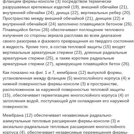
фланцем фермы-консоли (3) посредством термически
разрушаемых крепежных изделий (19), внешней обечайки (21),
внутренней обечайки (24), днища (22), вертикальных ребер (20).
Пространство между внешней обечайкой (21), днищем (22) и
внутренней обечайкой (24) заполнено плавящимся бетоном (26).
Плавящийся бетон (26) обеспечивает поглощение теплового
излучения со стороны зеркала расплава во всем диапазоне
своего разогрева и фазового превращения из твердого состояния
в жидкость. Кроме того, в состав тепловой защиты (15) входят
вертикальные арматурные стержни (23), длинные радиальные
арматурные стержни (25), а также короткие радиальные
арматурные стержни (27), армирующие плавящийся бетон (26).
Как показано на фиг. 1 и 7, мембрана (12) выпуклой формы,
установленная между фланцем (5) многослойного корпуса (4) и
нижней поверхностью фермы-консоли (3) в пространстве,
расположенном за наружной поверхностью тепловой защиты
(15), обеспечивает герметизацию многослойного корпуса (4) от
затопления водой, поступающей для охлаждения его наружной
поверхности.
Мембрана (12) обеспечивает независимые радиально-
азимутальные тепловые расширения фермы-консоли (3) и
аксиально-радиальные тепловые расширения многослойного
корпуса (4), обеспечивает независимые перемещения фермы-