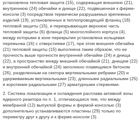
установлена тепловая защита (15), содержащая внешнюю (21),
внутреннюю (24) обечайки и днище (22), подвешенная к ферме-
консоли (3) посредством термически разрушаемых крепежных
изделий (19), установленных в теплопроводящий фланец (18)
тепловой защиты (15), и перекрывающая верхнюю часть
тепловой защиты (6) фланца (5) многослойного корпуса (4),
между которыми в зоне перекрытия установлена кольцевая
перемычка (16) с отверстиями (17), при этом внешняя обечайка
(21) тепловой защиты (15) выполнена таким образом, что ее
прочность выше прочности внутренней обечайки (24) и днища
(22), а пространство между внешней обечайкой (21), днищем (22)
и внутренней обечайкой (24) заполнено плавящимся бетоном
(26), разделенным на сектора вертикальными ребрами (20) и
удерживаемым вертикальными (23), длинными радиальными (25)
и короткими радиальными (27) арматурными стержнями.
2. Система локализации и охлаждения расплава активной зоны
ядерного реактора по п. 1, отличающаяся тем, что между
мембраной (12) выпуклой формы и фермой-консолью (3)
дополнительно устанавливаются пластины (29) только по
периметру друг к другу и к ферме-консоли (3).