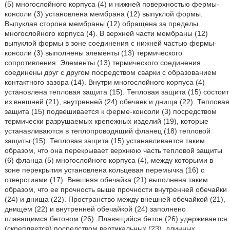
(5) многослойного корпуса (4) и нижней поверхностью фермы-
консоли (3) установлена мембрана (12) выпуклой формы.
Выпуклая сторона мембраны (12) обращена за пределы
многослойного корпуса (4). В верхней части мембраны (12)
выпуклой формы в зоне соединения с нижней частью фермы-
консоли (3) выполнены элементы (13) термического
сопротивления. Элементы (13) термического соединения
соединены друг с другом посредством сварки с образованием
контактного зазора (14). Внутри многослойного корпуса (4)
установлена тепловая защита (15). Тепловая защита (15) состоит
из внешней (21), внутренней (24) обечаек и днища (22). Тепловая
защита (15) подвешивается к ферме-консоли (3) посредством
термически разрушаемых крепежных изделий (19), которые
устанавливаются в теплопроводящий фланец (18) тепловой
защиты (15). Тепловая защита (15) устанавливается таким
образом, что она перекрывает верхнюю часть тепловой защиты
(6) фланца (5) многослойного корпуса (4), между которыми в
зоне перекрытия установлена кольцевая перемычка (16) с
отверстиями (17). Внешняя обечайка (21) выполнена таким
образом, что ее прочность выше прочности внутренней обечайки
(24) и днища (22). Пространство между внешней обечайкой (21),
днищем (22) и внутренней обечайкой (24) заполнено
плавящимся бетоном (26). Плавящийся бетон (26) удерживается
(скрепляется) посредством вертикальных (23), длинных