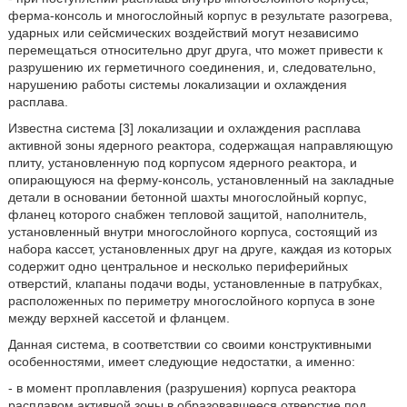
ферма-консоль и многослойный корпус в результате разогрева,
ударных или сейсмических воздействий могут независимо
перемещаться относительно друг друга, что может привести к
разрушению их герметичного соединения, и, следовательно,
нарушению работы системы локализации и охлаждения
расплава.
Известна система [3] локализации и охлаждения расплава
активной зоны ядерного реактора, содержащая направляющую
плиту, установленную под корпусом ядерного реактора, и
опирающуюся на ферму-консоль, установленный на закладные
детали в основании бетонной шахты многослойный корпус,
фланец которого снабжен тепловой защитой, наполнитель,
установленный внутри многослойного корпуса, состоящий из
набора кассет, установленных друг на друге, каждая из которых
содержит одно центральное и несколько периферийных
отверстий, клапаны подачи воды, установленные в патрубках,
расположенных по периметру многослойного корпуса в зоне
между верхней кассетой и фланцем.
Данная система, в соответствии со своими конструктивными
особенностями, имеет следующие недостатки, а именно:
- в момент проплавления (разрушения) корпуса реактора
расплавом активной зоны в образовавшееся отверстие под