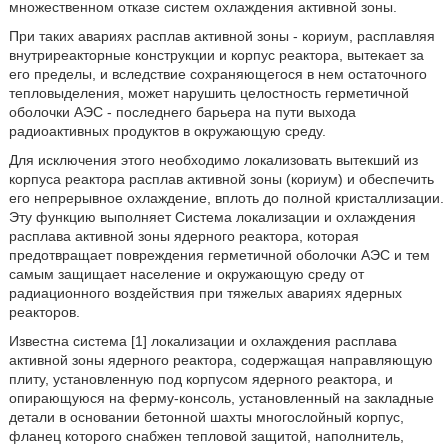
множественном отказе систем охлаждения активной зоны.
При таких авариях расплав активной зоны - кориум, расплавляя
внутриреакторные конструкции и корпус реактора, вытекает за
его пределы, и вследствие сохраняющегося в нем остаточного
тепловыделения, может нарушить целостность герметичной
оболочки АЭС - последнего барьера на пути выхода
радиоактивных продуктов в окружающую среду.
Для исключения этого необходимо локализовать вытекший из
корпуса реактора расплав активной зоны (кориум) и обеспечить
его непрерывное охлаждение, вплоть до полной кристаллизации.
Эту функцию выполняет Система локализации и охлаждения
расплава активной зоны ядерного реактора, которая
предотвращает повреждения герметичной оболочки АЭС и тем
самым защищает население и окружающую среду от
радиационного воздействия при тяжелых авариях ядерных
реакторов.
Известна система [1] локализации и охлаждения расплава
активной зоны ядерного реактора, содержащая направляющую
плиту, установленную под корпусом ядерного реактора, и
опирающуюся на ферму-консоль, установленный на закладные
детали в основании бетонной шахты многослойный корпус,
фланец которого снабжен тепловой защитой, наполнитель,