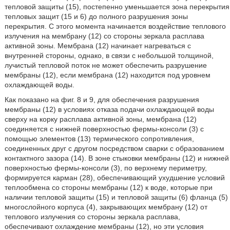
тепловой защиты (15), постепенно уменьшается зона перекрытия
тепловых защит (15 и 6) до полного разрушения зоны
перекрытия. С этого момента начинается воздействие теплового
излучения на мембрану (12) со стороны зеркала расплава
активной зоны. Мембрана (12) начинает нагреваться с
внутренней стороны, однако, в связи с небольшой толщиной,
лучистый тепловой поток не может обеспечить разрушение
мембраны (12), если мембрана (12) находится под уровнем
охлаждающей воды.
Как показано на фиг. 8 и 9, для обеспечения разрушения
мембраны (12) в условиях отказа подачи охлаждающей воды
сверху на корку расплава активной зоны, мембрана (12)
соединяется с нижней поверхностью фермы-консоли (3) с
помощью элементов (13) термического сопротивления,
соединенных друг с другом посредством сварки с образованием
контактного зазора (14). В зоне стыковки мембраны (12) и нижней
поверхностью фермы-консоли (3), по верхнему периметру,
формируется карман (28), обеспечивающий ухудшение условий
теплообмена со стороны мембраны (12) к воде, которые при
наличии тепловой защиты (15) и тепловой защиты (6) фланца (5)
многослойного корпуса (4), закрывающих мембрану (12) от
теплового излучения со стороны зеркала расплава,
обеспечивают охлаждение мембраны (12), но эти условия