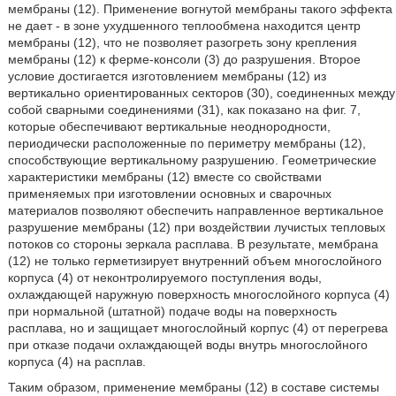
мембраны (12). Применение вогнутой мембраны такого эффекта
не дает - в зоне ухудшенного теплообмена находится центр
мембраны (12), что не позволяет разогреть зону крепления
мембраны (12) к ферме-консоли (3) до разрушения. Второе
условие достигается изготовлением мембраны (12) из
вертикально ориентированных секторов (30), соединенных между
собой сварными соединениями (31), как показано на фиг. 7,
которые обеспечивают вертикальные неоднородности,
периодически расположенные по периметру мембраны (12),
способствующие вертикальному разрушению. Геометрические
характеристики мембраны (12) вместе со свойствами
применяемых при изготовлении основных и сварочных
материалов позволяют обеспечить направленное вертикальное
разрушение мембраны (12) при воздействии лучистых тепловых
потоков со стороны зеркала расплава. В результате, мембрана
(12) не только герметизирует внутренний объем многослойного
корпуса (4) от неконтролируемого поступления воды,
охлаждающей наружную поверхность многослойного корпуса (4)
при нормальной (штатной) подаче воды на поверхность
расплава, но и защищает многослойный корпус (4) от перегрева
при отказе подачи охлаждающей воды внутрь многослойного
корпуса (4) на расплав.
Таким образом, применение мембраны (12) в составе системы