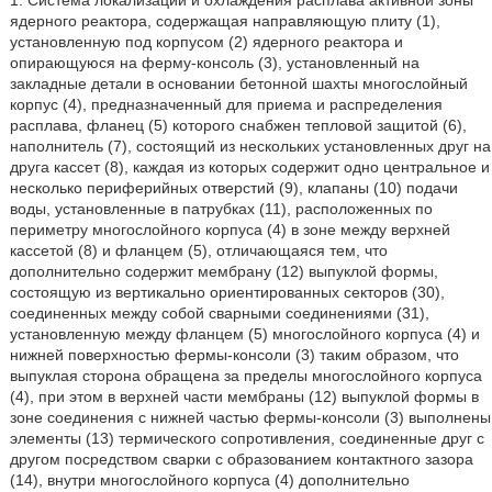
1. Система локализации и охлаждения расплава активной зоны
ядерного реактора, содержащая направляющую плиту (1),
установленную под корпусом (2) ядерного реактора и
опирающуюся на ферму-консоль (3), установленный на
закладные детали в основании бетонной шахты многослойный
корпус (4), предназначенный для приема и распределения
расплава, фланец (5) которого снабжен тепловой защитой (6),
наполнитель (7), состоящий из нескольких установленных друг на
друга кассет (8), каждая из которых содержит одно центральное и
несколько периферийных отверстий (9), клапаны (10) подачи
воды, установленные в патрубках (11), расположенных по
периметру многослойного корпуса (4) в зоне между верхней
кассетой (8) и фланцем (5), отличающаяся тем, что
дополнительно содержит мембрану (12) выпуклой формы,
состоящую из вертикально ориентированных секторов (30),
соединенных между собой сварными соединениями (31),
установленную между фланцем (5) многослойного корпуса (4) и
нижней поверхностью фермы-консоли (3) таким образом, что
выпуклая сторона обращена за пределы многослойного корпуса
(4), при этом в верхней части мембраны (12) выпуклой формы в
зоне соединения с нижней частью фермы-консоли (3) выполнены
элементы (13) термического сопротивления, соединенные друг с
другом посредством сварки с образованием контактного зазора
(14), внутри многослойного корпуса (4) дополнительно