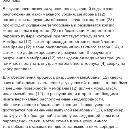
расплава.
В случае расположения уровня охлаждающей воды в зоне
расположения максимального уровня, мембрана (12)
нагревается следующим образом: сначала в кармане (28)
происходит ухудшение теплообмена и развивается кризис
кипения воды в кармане (28) с образованием перегретого
парового пузыря, который препятствует отводу тепла от
мембраны (12), затем происходит перегрев верхней части
мембраны (12) в зоне расположения контактного зазора (14), а
затем - ее деформирование и разрушение. В результате
разрушения мембраны (12) охлаждающая вода через трещины
начинает поступать внутрь многослойного корпуса (4) сверху на
корку расплава.
Для обеспечения процесса разрушения мембраны (12) сверху
вниз необходимо выполнение двух условий: первое - теплообмен
с внешней поверхности мембраны (12) должен ухудшаться,
иначе мембрана (12) не разрушится, и второе - необходимо
иметь вертикально расположенные неоднородности,
обеспечивающие образование трещин. Первое условие
достигается применением выпуклой мембраны (12), например,
полукруглой, обращенной в сторону охлаждающей воды или
пароводяной смеси, в этом случае в зоне ухудшенного
теплообмена оказываются две зоны: выше и ниже середины