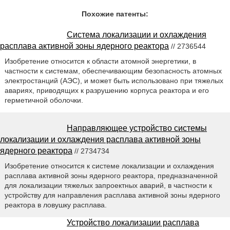
Похожие патенты:
Система локализации и охлаждения
расплава активной зоны ядерного реактора
// 2736544
Изобретение относится к области атомной энергетики, в
частности к системам, обеспечивающим безопасность атомных
электростанций (АЭС), и может быть использовано при тяжелых
авариях, приводящих к разрушению корпуса реактора и его
герметичной оболочки.
Направляющее устройство системы
локализации и охлаждения расплава активной зоны
ядерного реактора
// 2734734
Изобретение относится к системе локализации и охлаждения
расплава активной зоны ядерного реактора, предназначенной
для локализации тяжелых запроектных аварий, в частности к
устройству для направления расплава активной зоны ядерного
реактора в ловушку расплава.
Устройство локализации расплава