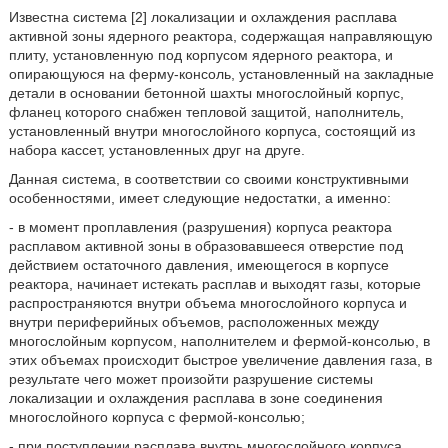
Известна система [2] локализации и охлаждения расплава
активной зоны ядерного реактора, содержащая направляющую
плиту, установленную под корпусом ядерного реактора, и
опирающуюся на ферму-консоль, установленный на закладные
детали в основании бетонной шахты многослойный корпус,
фланец которого снабжен тепловой защитой, наполнитель,
установленный внутри многослойного корпуса, состоящий из
набора кассет, установленных друг на друге.
Данная система, в соответствии со своими конструктивными
особенностями, имеет следующие недостатки, а именно:
- в момент проплавления (разрушения) корпуса реактора
расплавом активной зоны в образовавшееся отверстие под
действием остаточного давления, имеющегося в корпусе
реактора, начинает истекать расплав и выходят газы, которые
распространяются внутри объема многослойного корпуса и
внутри периферийных объемов, расположенных между
многослойным корпусом, наполнителем и фермой-консолью, в
этих объемах происходит быстрое увеличение давления газа, в
результате чего может произойти разрушение системы
локализации и охлаждения расплава в зоне соединения
многослойного корпуса с фермой-консолью;
- при поступлении расплава внутрь многослойного корпуса,