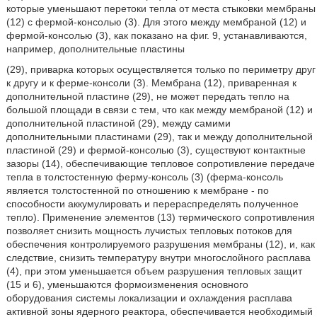
которые уменьшают перетоки тепла от места стыковки мембраны
(12) с фермой-консолью (3). Для этого между мембраной (12) и
фермой-консолью (3), как показано на фиг. 9, устанавливаются,
например, дополнительные пластины
(29), приварка которых осуществляется только по периметру друг
к другу и к ферме-консоли (3). Мембрана (12), приваренная к
дополнительной пластине (29), не может передать тепло на
большой площади в связи с тем, что как между мембраной (12) и
дополнительной пластиной (29), между самими
дополнительными пластинами (29), так и между дополнительной
пластиной (29) и фермой-консолью (3), существуют контактные
зазоры (14), обеспечивающие тепловое сопротивление передаче
тепла в толстостенную ферму-консоль (3) (ферма-консоль
является толстостенной по отношению к мембране - по
способности аккумулировать и перераспределять полученное
тепло). Применение элементов (13) термического сопротивления
позволяет снизить мощность лучистых тепловых потоков для
обеспечения контролируемого разрушения мембраны (12), и, как
следствие, снизить температуру внутри многослойного расплава
(4), при этом уменьшается объем разрушения тепловых защит
(15 и 6), уменьшаются формоизменения основного
оборудования системы локализации и охлаждения расплава
активной зоны ядерного реактора, обеспечивается необходимый