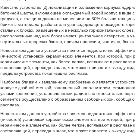
Известно устройство [2] локализации и охлаждения кориума ядерн
бетонной шахты, включающее охлаждаемый водой корпус в виде со
градусов, а толщина днища не менее чем на 30% больше толщины 
брикеты материала-разбавителя урансодержащего оксидного кор
стальных блоках, размещенных в несколько горизонтальных слоев
расположенные над ним блоки имеют центральное отверстие, а уз
вертикальных прорезях блоков, причем прорези и, частично, блок
Недостатком данного устройства является недостаточно эффектив
(ячеистой) установкой керамических элементов, при которой, при
керамические элементы, как более легкие, всплывают в расплаве к
составляющей, переходя в шлак, что может привести к выходу жид
пределы устройства локализации расплава.
Наиболее близким к заявленному изобретению является устройст
корпус с двойной стенкой, заполненный наполнителем, скомпонов
узлами крепления, установленными радиально относительно верти
сегментов осуществлено с образованием свободных зон, сообщаю
расплава.
Недостатком данного устройства является недостаточно эффектив
(ячеистой) установкой керамических элементов, при которой, при
керамические элементы, как более легкие, всплывают в расплаве к
составляющей, переходя в шлак, что может привести к выходу жид