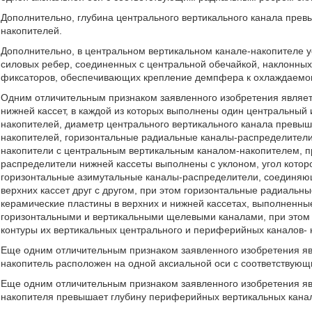
Дополнительно, глубина центрального вертикального канала пре
накопителей.
Дополнительно, в центральном вертикальном канале-накопителе 
силовых ребер, соединенных с центральной обечайкой, наклонны
фиксаторов, обеспечивающих крепление демпфера к охлаждаемом
Одним отличительным признаком заявленного изобретения является
нижней кассет, в каждой из которых выполнены один центральный
накопителей, диаметр центрального вертикального канала превы
накопителей, горизонтальные радиальные каналы-распределител
накопители с центральным вертикальным каналом-накопителем, п
распределители нижней кассеты выполнены с уклоном, угол котор
горизонтальные азимутальные каналы-распределители, соединя
верхних кассет друг с другом, при этом горизонтальные радиаль
керамические пластины в верхних и нижней кассетах, выполненн
горизонтальными и вертикальными щелевыми каналами, при этом в
контуры их вертикальных центрального и периферийных каналов- 
Еще одним отличительным признаком заявленного изобретения яв
накопитель расположен на одной аксиальной оси с соответствую
Еще одним отличительным признаком заявленного изобретения явл
накопителя превышает глубину периферийных вертикальных кана