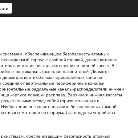
айти
и к системам, обеспечивающим безопасность атомных
т охлаждаемый корпус с двойной стенкой, днище которого
тель состоит из нескольких верхних и нижней кассет. В
рийных вертикальных каналов-накопителей. Диаметр
ые диаметры вертикальных периферийных каналов-
и соединяют вертикальные периферийные каналы-
Горизонтальные радиальные каналы-распределители нижней
нища корпуса ловушки расплава. Верхние и нижняя кассеты
, разделенными между собой горизонтальными и
 Изобретение позволяет повысить безопасность атомной
оактивных материалов (кориума) за пределы устройства
и, к системам, обеспечивающим безопасность атомных