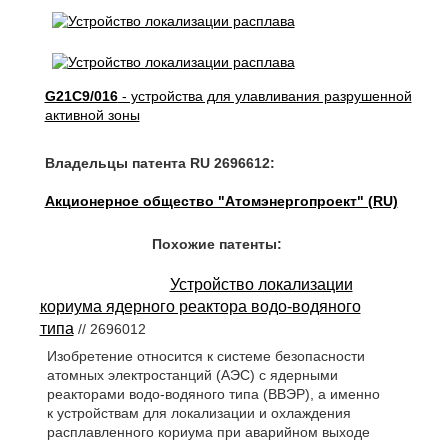
G21C9/016
- устройства для улавливания разрушенной
активной зоны
Владельцы патента RU 2696612:
Акционерное общество "Атомэнергопроект" (RU)
Похожие патенты:
Устройство локализации
кориума ядерного реактора водо-водяного
типа
// 2696012
Изобретение относится к системе безопасности
атомных электростанций (АЭС) с ядерными
реакторами водо-водяного типа (ВВЭР), а именно
к устройствам для локализации и охлаждения
расплавленного кориума при аварийном выходе