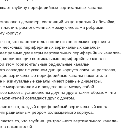
вышает глубину периферийных вертикальных каналов-
установлен демпфер, состоящий из центральной обечайки,
х пластин, расположенных между силовыми ребрами,
у корпусу.
 то, что наполнитель состоит из нескольких верхних и
 и несколько периферийных вертикальных каналов-
шает равные диаметры вертикальных периферийных каналов-
и, соединяющие вертикальные периферийные каналы-
ри этом горизонтальные радиальные каналы-
ого совпадает с уклоном днища корпуса ловушки расплава,
ющие вертикальные периферийные каналы-накопители
ные и азимутальные каналы имеют равные диаметры,
ые с микроканалами и разделенные между собой
се кассеты установлены друг на друге таким образом, что
накопителей совпадают друг с другом.
ляется то, каждый периферийный вертикальный канал-
щим радиальным ребром охлаждаемого корпуса.
яется то, что глубина центрального вертикального канала-
лов-накопителей.