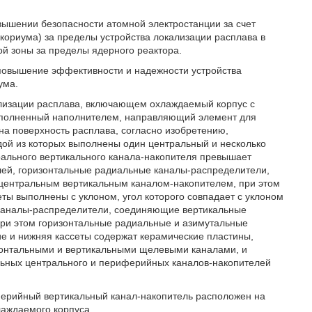
вышении безопасности атомной электростанции за счет
кориума) за пределы устройства локализации расплава в
ой зоны за пределы ядерного реактора.
 повышение эффективности и надежности устройства
ума.
кализации расплава, включающем охлаждаемый корпус с
 заполненный наполнителем, направляющий элемент для
на поверхность расплава, согласно изобретению,
ждой из которых выполнены один центральный и несколько
ального вертикального канала-накопителя превышает
ей, горизонтальные радиальные каналы-распределители,
центральным вертикальным каналом-накопителем, при этом
ы выполнены с уклоном, угол которого совпадает с уклоном
 каналы-распределители, соединяющие вертикальные
при этом горизонтальные радиальные и азимутальные
е и нижняя кассеты содержат керамические пластины,
онтальными и вертикальными щелевыми каналами, и
альных центрального и периферийных каналов-накопителей
ферийный вертикальный канал-накопитель расположен на
аждаемого корпуса.