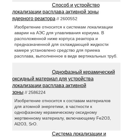
Способ и устройство
локализации расплава активной зоны
ядерного реактора
// 2600552
Изобретение относится к системам локализации
аварии на АЭС для улавливания кориума. В
расположенной ниже корпуса реактора и
предназначенной для охлаждающей жидкости
камере установлено средство для приема
расплава, выполненное в виде вертикальных труб.
Однофазный керамический
оксидный материал для устройства
локализации расплава активной
зоны
// 2586224
Изобретение относится к составам материалов
для атомной энергетики, в частности к
однофазному керамическому оксидному
жертвенному материалу, включающему Fe2O3,
Al2O3, SrO.
Система локализации и