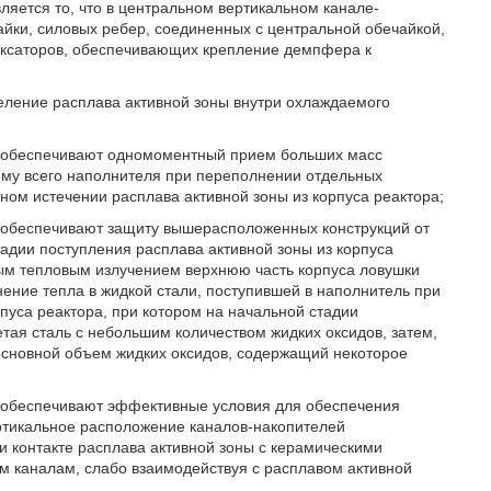
яется то, что в центральном вертикальном канале-
йки, силовых ребер, соединенных с центральной обечайкой,
ксаторов, обеспечивающих крепление демпфера к
еление расплава активной зоны внутри охлаждаемого
и обеспечивают одномоментный прием больших масс
ему всего наполнителя при переполнении отдельных
ном истечении расплава активной зоны из корпуса реактора;
 обеспечивают защиту вышерасположенных конструкций от
тадии поступления расплава активной зоны из корпуса
ямым тепловым излучением верхнюю часть корпуса ловушки
нение тепла в жидкой стали, поступившей в наполнитель при
пуса реактора, при котором на начальной стадии
етая сталь с небольшим количеством жидких оксидов, затем,
т основной объем жидких оксидов, содержащий некоторое
 обеспечивают эффективные условия для обеспечения
ертикальное расположение каналов-накопителей
 контакте расплава активной зоны с керамическими
 каналам, слабо взаимодействуя с расплавом активной