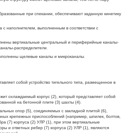
бразованные при спекании, обеспечивают заданную кинетику
а с наполнителем, выполненным в соответствии с
полнены вертикальные центральный и периферийные каналы-
каналы-распределители.
 выполнены щелевые каналы и микроканалы.
тавляет собой устройство тигельного типа, размещенное в
ержит охлаждаемый корпус (2), который представляет собой
ванной на бетонной плите (3) шахты (4).
альных опор (5), соединяемых с закладной плитой (6),
ичных крепежных приспособлений (например, шпилек, болтов,
а (7) корпуса (2) УЛР (1), при этом вертикальные
ры и ответных ребер (7) корпуса (2) УЛР (1), являются