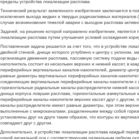
пределы устройства локализации расплава.
Технический результат заявленного изобретения заключается в по
исключения выхода жидких и твердых радиоактивных материалов (
случае возникновения тяжелой аварии с выходом расплава активн
Задачей, на решение которой направлено изобретение, является
локализации расплава путем улучшения условий охлаждения кори
Поставленная задача решается за счет того, что в устройстве ло
двойной стенкой, днище которого углублено к центру с уклоном,
организации движения расплава, пассивную систему подачи воды 
наполнитель состоит из нескольких верхних и нижней кассет, в ка
периферийных вертикальных каналов-накопителей, диаметр центр
равные диаметры вертикальных периферийных каналов-накопител
соединяющие вертикальные периферийные каналы-накопители с 
горизонтальные радиальные каналы-распределители нижней кассет
днища корпуса ловушки расплава, горизонтальные азимутальные
периферийные каналы-накопители верхних кассет друг с другом, 
каналы-распределители имеют равные диаметры, при этом верхни
выполненные с микроканалами, разделенными между собой гориз
установлены друг на друге таким образом, что контуры их вертик
совпадают друг с другом.
Дополнительно, в устройстве локализации расплава каждый пери
одной аксиальной оси с соответствующим радиальным ребром охл