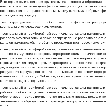
Еще одним отличительным признаком заявленного изобретения явл
накопителе установлен демпфер, состоящий из центральной обеча
наклонных пластин, расположенных между силовыми ребрами, фи
охлаждаемому корпусу.
Такая структура наполнителя обеспечивает эффективное распред
корпуса за счет следующих элементов:
- центральный и периферийный вертикальные каналы-накопител
расплава активной зоны, а также распределение расплава по объ
каналов-накопителей, что обычно происходит при неосесимметрич
- центральный и периферийные вертикальные каналы-накопители
теплового излучения со стороны перегретой стали на начальной с
реактора в наполнитель, так как они не позволяют нагревать пр
(практически, блокируют прямой прострел), и обеспечивают сохра
двухстадийном процессе истечения расплава активной зоны из кор
разрушения корпуса реактора из него вытекает в основном перегр
в течение от 30 минут до 3-4 часов, из корпуса реактора вытекае
количество жидкой корпусной стали;
- центральный и периферийные вертикальные каналы-накопители
работоспособности щелевых каналов в полном объеме, так как в
обеспечивает преимущественно вертикальную границу раздела при
элементами, и образующиеся пары воды эвакуируются по щелевым
зоны;