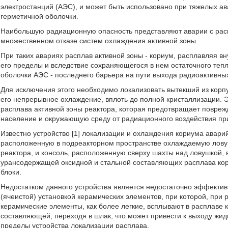
электростанций (АЭС), и может быть использовано при тяжелых ав
герметичной оболочки.
Наибольшую радиационную опасность представляют аварии с расп
множественном отказе систем охлаждения активной зоны.
При таких авариях расплав активной зоны - кориум, расплавляя вн
его пределы и вследствие сохраняющегося в нем остаточного те
оболочки АЭС - последнего барьера на пути выхода радиоактивны
Для исключения этого необходимо локализовать вытекший из корпу
его непрерывное охлаждение, вплоть до полной кристаллизации.
расплава активной зоны реактора, которая предотвращает повре
население и окружающую среду от радиационного воздействия пр
Известно устройство [1] локализации и охлаждения кориума авари
расположенную в подреакторном пространстве охлаждаемую лов
реактора, и консоль, расположенную сверху шахты над ловушкой
урансодержащей оксидной и стальной составляющих расплава кор
блоки.
Недостатком данного устройства является недостаточно эффектив
(ячеистой) установкой керамических элементов, при которой, при
керамические элементы, как более легкие, всплывают в расплаве к
составляющей, переходя в шлак, что может привести к выходу жид
пределы устройства локализации расплава.