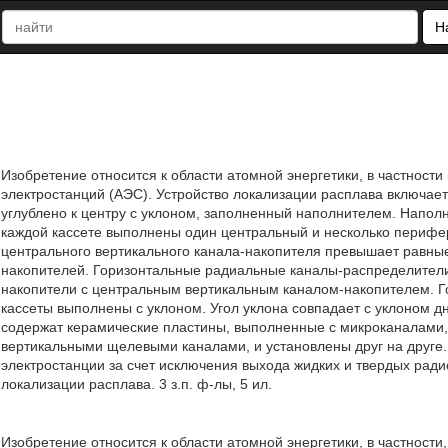
Н
Изобретение относится к области атомной энергетики, в частност
электростанций (АЭС). Устройство локализации расплава включае
углублено к центру с уклоном, заполненный наполнителем. Наполни
каждой кассете выполнены один центральный и несколько перифе
центрального вертикального канала-накопителя превышает равн
накопителей. Горизонтальные радиальные каналы-распределител
накопители с центральным вертикальным каналом-накопителем. 
кассеты выполнены с уклоном. Угол уклона совпадает с уклоном д
содержат керамические пластины, выполненные с микроканалами
вертикальными щелевыми каналами, и установлены друг на друге.
электростанции за счет исключения выхода жидких и твердых ради
локализации расплава. 3 з.п. ф-лы, 5 ил.
Изобретение относится к области атомной энергетики, в частност