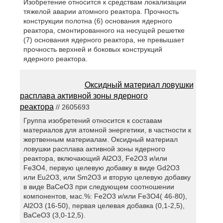
Изобретение относится к средствам локализации
тяжелой аварии атомного реактора. Прочность
конструкции полотна (6) основания ядерного
реактора, смонтированного на несущей решетке
(7) основания ядерного реактора, не превышает
прочность верхней и боковых конструкций
ядерного реактора.
Оксидный материал ловушки
расплава активной зоны ядерного
реактора
// 2605693
Группа изобретений относится к составам
материалов для атомной энергетики, в частности к
жертвенным материалам. Оксидный материал
ловушки расплава активной зоны ядерного
реактора, включающий Al2O3, Fe2O3 и/или
Fe3O4, первую целевую добавку в виде Gd2O3
или Eu2O3, или Sm2O3 и вторую целевую добавку
в виде BaCeO3 при следующем соотношении
компонентов, мас.%: Fe2O3 и/или Fe3O4( 46-80),
Al2O3 (16-50), первая целевая добавка (0,1-2,5),
BaCeO3 (3,0-12,5).