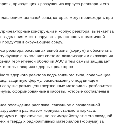
ариях, приводящих к разрушению корпуса реактора и его
лавлением активной зоны, которые могут происходить при
утриреакторные конструкции и корпус реактора, вытекает за
пловыделения может нарушить целостность герметичной
х продуктов в окружающую среду.
са реактора расплав активной зоны (кориум) и обеспечить
 Эту функцию выполняет система локализации и охлаждения
ждения герметичной оболочки АЭС и тем самым защищает
и тяжелых авариях ядерных реакторов.
йного ядерного реактора водо-водяного типа, содержащее
ушку, защитную ферму, расположенную под днищем
, в ловушке размещены жертвенные материалы-разбавители
иума, сформированные в кассеты, которые составлены в
ное охлаждение расплава, связанное с разделенной
 разрушении расплавом кориума стального каркаса,
ориума и, практически, не взаимодействуют с его оксидной
ких и твердых радиоактивных материалов (кориума) за