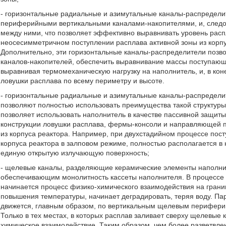
- горизонтальные радиальные и азимутальные каналы-распредели
периферийными вертикальными каналами-накопителями, и, следо
между ними, что позволяет эффективно выравнивать уровень рас
неосесимметричном поступлении расплава активной зоны из корпус
Дополнительно, эти горизонтальные каналы-распределители позв
каналов-накопителей, обеспечить выравнивание массы поступающ
выравнивая термомеханическую нагрузку на наполнитель, и, в кон
ловушки расплава по всему периметру и высоте.
- горизонтальные радиальные и азимутальные каналы-распредели
позволяют полностью использовать преимущества такой структуры,
позволяет использовать наполнитель в качестве пассивной защиты
конструкции ловушки расплава, фермы-консоли и направляющей п
из корпуса реактора. Например, при двухстадийном процессе пост
корпуса реактора в залповом режиме, полностью располагается в
единую открытую излучающую поверхность;
- щелевые каналы, разделяющие керамические элементы наполни
обеспечивающим монолитность кассеты наполнителя. В процессе 
начинается процесс физико-химического взаимодействия на грани
повышения температуры, начинает деградировать, теряя воду. П
движется, главным образом, по вертикальным щелевым перифери
Только в тех местах, в которых расплав заливает сверху щелевые 
химическое взаимодействие. Таким образом, чем более разветвле