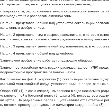
обходить расплав, не вступая с ним во взаимодействие;
- микроканалы, расположенные внутри керамических элементов, о
взаимодействия с расплавом активной зоны.
На фиг. 1 представлен общий вид устройства локализации расплав
заявленным изобретением.
На фиг. 2 представлен вид в разрезе наполнителя, в котором вы
накопители, а также горизонтальные радиальные и азимутальные 
На фиг. 3 представлен увеличенный вид наполнителя, в котором
На фиг. 4 представлен общий вид демпфера.
Заявляемое изобретение работает следующим образом.
Заявленное устройство локализации расплава (далее - УЛР) предс
подреакторном пространстве бетонной шахты.
Как показано на фиг. 1, устройство (1) локализации расплава сод
стальной многослойный сосуд, установленный на опоре, зафиксиро
Опора УЛР (1), в свою очередь, выполнена в виде нескольких ради
установленной в бетонной плите (3) шахты (4), посредством разл
штифтов). На радиальные ребра (5) устанавливаются ответные ребр
плоскости, проходящие вдоль оси симметрии каждого ребра (5) опо