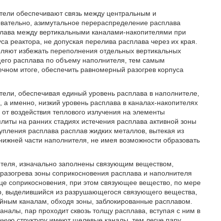
тели обеспечивают связь между центральным и
вательно, азимутальное перераспределение расплава
плава между вертикальными каналами-накопителями при
а реактора, не допуская перелива расплава через их края.
оляют избежать переполнения отдельных вертикальных
его расплава по объему наполнителя, тем самым
ечном итоге, обеспечить равномерный разогрев корпуса
тели, обеспечивая единый уровень расплава в наполнителе,
 а именно, низкий уровень расплава в каналах-накопителях
 от воздействия теплового излучения на элементы
литы на ранних стадиях истечения расплава активной зоны
упления расплава расплав жидких металлов, вытекая из
 нижней части наполнителя, не имея возможности образовать
теля, изначально заполнены связующим веществом,
разогрева зоны соприкосновения расплава и наполнителя
це соприкосновения, при этом связующее вещество, по мере
ар, выделившийся из разрушающегося связующего вещества,
йным каналам, обходя зоны, заблокированные расплавом.
каналы, пар проходит сквозь толщу расплава, вступая с ним в
нную структуру имеют щелевые каналы, тем легче пару