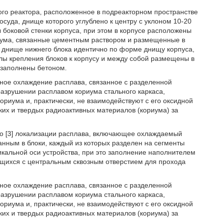
ого реактора, расположенное в подреакторном пространстве
суда, днище которого углублено к центру с уклоном 10-20
боковой стенки корпуса, при этом в корпусе расположены
иума, связанные цементным раствором и размещенные в
, днище нижнего блока идентично по форме днищу корпуса,
лы крепления блоков к корпусу и между собой размещены в
и заполнены бетоном.
ное охлаждение расплава, связанное с разделенной
 разрушении расплавом кориума стального каркаса,
ориума и, практически, не взаимодействуют с его оксидной
ких и твердых радиоактивных материалов (кориума) за
во [3] локализации расплава, включающее охлаждаемый
анным в блоки, каждый из которых разделен на сегменты
кальной оси устройства, при это заполнение наполнителем
щихся с центральным сквозным отверстием для прохода
ное охлаждение расплава, связанное с разделенной
 разрушении расплавом кориума стального каркаса,
ориума и, практически, не взаимодействуют с его оксидной
ких и твердых радиоактивных материалов (кориума) за