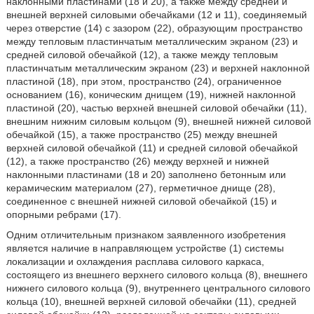
наклонными пластинами (18 и 20), а также между средней и
внешней верхней силовыми обечайками (12 и 11), соединяемый
через отверстие (14) с зазором (22), образующим пространство
между тепловым пластинчатым металлическим экраном (23) и
средней силовой обечайкой (12), а также между тепловым
пластинчатым металлическим экраном (23) и верхней наклонной
пластиной (18), при этом, пространство (24), ограниченное
основанием (16), коническим днищем (19), нижней наклонной
пластиной (20), частью верхней внешней силовой обечайки (11),
внешним нижним силовым кольцом (9), внешней нижней силовой
обечайкой (15), а также пространство (25) между внешней
верхней силовой обечайкой (11) и средней силовой обечайкой
(12), а также пространство (26) между верхней и нижней
наклонными пластинами (18 и 20) заполнено бетонным или
керамическим материалом (27), герметичное днище (28),
соединенное с внешней нижней силовой обечайкой (15) и
опорными ребрами (17).
Одним отличительным признаком заявленного изобретения
является наличие в направляющем устройстве (1) системы
локализации и охлаждения расплава силового каркаса,
состоящего из внешнего верхнего силового кольца (8), внешнего
нижнего силового кольца (9), внутреннего центрального силового
кольца (10), внешней верхней силовой обечайки (11), средней