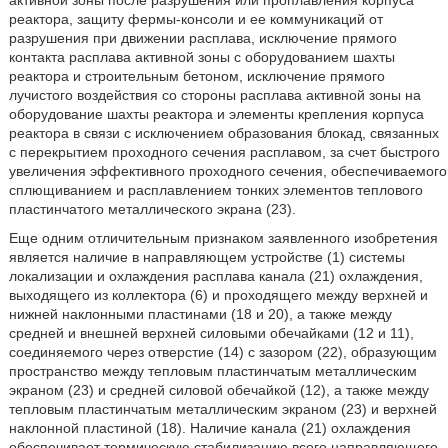
активной зоны после разрушения или проплавления корпуса
реактора, защиту фермы-консоли и ее коммуникаций от
разрушения при движении расплава, исключение прямого
контакта расплава активной зоны с оборудованием шахты
реактора и строительным бетоном, исключение прямого
лучистого воздействия со стороны расплава активной зоны на
оборудование шахты реактора и элементы крепления корпуса
реактора в связи с исключением образования блокад, связанных
с перекрытием проходного сечения расплавом, за счет быстрого
увеличения эффективного проходного сечения, обеспечиваемого
сплющиванием и расплавлением тонких элементов теплового
пластинчатого металлического экрана (23).
Еще одним отличительным признаком заявленного изобретения
является наличие в направляющем устройстве (1) системы
локализации и охлаждения расплава канала (21) охлаждения,
выходящего из коллектора (6) и проходящего между верхней и
нижней наклонными пластинами (18 и 20), а также между
средней и внешней верхней силовыми обечайками (12 и 11),
соединяемого через отверстие (14) с зазором (22), образующим
пространство между тепловым пластинчатым металлическим
экраном (23) и средней силовой обечайкой (12), а также между
тепловым пластинчатым металлическим экраном (23) и верхней
наклонной пластиной (18). Наличие канала (21) охлаждения
обеспечивает термическую стабилизацию всего направляющего