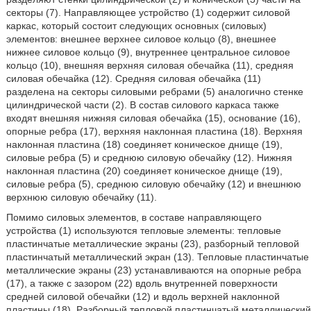
секторы (7). Направляющее устройство (1) содержит силовой
каркас, который состоит следующих основных (силовых)
элементов: внешнее верхнее силовое кольцо (8), внешнее
нижнее силовое кольцо (9), внутреннее центральное силовое
кольцо (10), внешняя верхняя силовая обечайка (11), средняя
силовая обечайка (12). Средняя силовая обечайка (11)
разделена на секторы силовыми ребрами (5) аналогично стенке
цилиндрической части (2). В состав силового каркаса также
входят внешняя нижняя силовая обечайка (15), основание (16),
опорные ребра (17), верхняя наклонная пластина (18). Верхняя
наклонная пластина (18) соединяет коническое днище (19),
силовые ребра (5) и среднюю силовую обечайку (12). Нижняя
наклонная пластина (20) соединяет коническое днище (19),
силовые ребра (5), среднюю силовую обечайку (12) и внешнюю
верхнюю силовую обечайку (11).
Помимо силовых элементов, в составе направляющего
устройства (1) используются тепловые элементы: тепловые
пластинчатые металлические экраны (23), разборный тепловой
пластинчатый металлический экран (13). Тепловые пластинчатые
металлические экраны (23) устанавливаются на опорные ребра
(17), а также с зазором (22) вдоль внутренней поверхности
средней силовой обечайки (12) и вдоль верхней наклонной
пластины (18). Разборный тепловой пластинчатый металлический