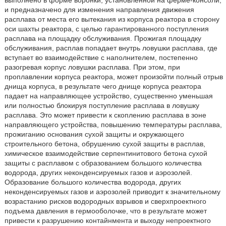
выполнено в форме воронки, установленной на ферме-консоли,
и предназначено для изменения направления движения
расплава от места его вытекания из корпуса реактора в сторону
оси шахты реактора, с целью гарантированного поступления
расплава на площадку обслуживания. Прожигая площадку
обслуживания, расплав попадает внутрь ловушки расплава, где
вступает во взаимодействие с наполнителем, постепенно
разогревая корпус ловушки расплава. При этом, при
проплавлении корпуса реактора, может произойти полный отрыв
днища корпуса, в результате чего днище корпуса реактора
падает на направляющее устройство, существенно уменьшая
или полностью блокируя поступление расплава в ловушку
расплава. Это может привести к скоплению расплава в зоне
направляющего устройства, повышению температуры расплава,
прожиганию основания сухой защиты и окружающего
строительного бетона, обрушению сухой защиты в расплав,
химическое взаимодействие серпентинитового бетона сухой
защиты с расплавом с образованием большого количества
водорода, других неконденсируемых газов и аэрозолей.
Образование большого количества водорода, других
неконденсируемых газов и аэрозолей приводит к значительному
возрастанию рисков водородных взрывов и сверхпроектного
подъема давления в гермооболочке, что в результате может
привести к разрушению контайнмента и выходу непроектного