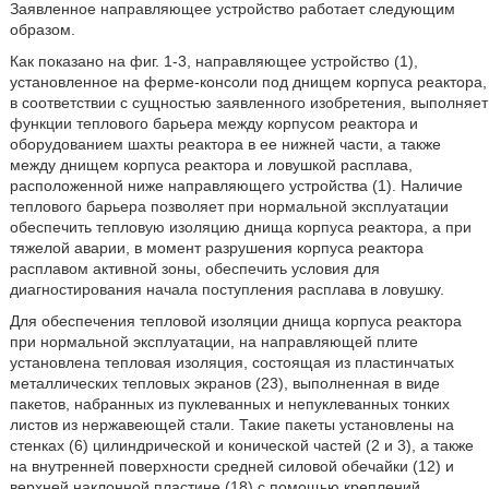
Заявленное направляющее устройство работает следующим
образом.
Как показано на фиг. 1-3, направляющее устройство (1),
установленное на ферме-консоли под днищем корпуса реактора,
в соответствии с сущностью заявленного изобретения, выполняет
функции теплового барьера между корпусом реактора и
оборудованием шахты реактора в ее нижней части, а также
между днищем корпуса реактора и ловушкой расплава,
расположенной ниже направляющего устройства (1). Наличие
теплового барьера позволяет при нормальной эксплуатации
обеспечить тепловую изоляцию днища корпуса реактора, а при
тяжелой аварии, в момент разрушения корпуса реактора
расплавом активной зоны, обеспечить условия для
диагностирования начала поступления расплава в ловушку.
Для обеспечения тепловой изоляции днища корпуса реактора
при нормальной эксплуатации, на направляющей плите
установлена тепловая изоляция, состоящая из пластинчатых
металлических тепловых экранов (23), выполненная в виде
пакетов, набранных из пуклеванных и непуклеванных тонких
листов из нержавеющей стали. Такие пакеты установлены на
стенках (6) цилиндрической и конической частей (2 и 3), а также
на внутренней поверхности средней силовой обечайки (12) и
верхней наклонной пластине (18) с помощью креплений,