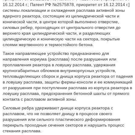
16.12.2014 г.; Патент РФ №2575878, приоритет от 16.12.2014 г.]
системы локализации и охлаждения расплава активной зоны
ядерного реактора, состоящее из цилиндрической части и
конической части, в центре которой выполнено отверстие,
силовых ребер, проходящих от центрального отверстия до
верхнего края цилиндрической части, и разделяющих
цилиндрическую и коническую части на сектора, покрытые
слоями жертвенного и термостойкого бетона.
Такое направляющее устройство предназначено для
направления кориума (расплава) после разрушения или
проплавления реактора в ловушку расплава, удержания
крупногабаритных обломков внутрикорпусных устройств,
тепловыделяющих сборок и днища корпуса реактора от падения
в ловушку расплава, защиты фермы-консоли и ее коммуникаций
от разрушения при поступлении расплава из корпуса реактора в
ловушку расплава, предохранения бетонной шахты от прямого
контакта с расплавом активной зоны.
Силовые ребра удерживают днище корпуса реактора с
расплавом, что не позволяет днищу в процессе своего
разрушения или сильного пластического деформирования
перекрыть проходные сечения секторов и нарушить процесс
стекания расплава.