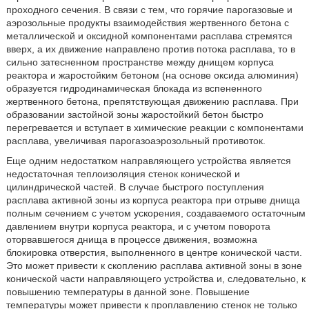
проходного сечения. В связи с тем, что горячие парогазовые и
аэрозольные продукты взаимодействия жертвенного бетона с
металлической и оксидной компонентами расплава стремятся
вверх, а их движение направлено против потока расплава, то в
сильно затесненном пространстве между днищем корпуса
реактора и жаростойким бетоном (на основе оксида алюминия)
образуется гидродинамическая блокада из вспененного
жертвенного бетона, препятствующая движению расплава. При
образовании застойной зоны жаростойкий бетон быстро
перегревается и вступает в химические реакции с компонентами
расплава, увеличивая парогазоаэрозольный противоток.
Еще одним недостатком направляющего устройства является
недостаточная теплоизоляция стенок конической и
цилиндрической частей. В случае быстрого поступления
расплава активной зоны из корпуса реактора при отрыве днища
полным сечением с учетом ускорения, создаваемого остаточным
давлением внутри корпуса реактора, и с учетом поворота
оторвавшегося днища в процессе движения, возможна
блокировка отверстия, выполненного в центре конической части.
Это может привести к скоплению расплава активной зоны в зоне
конической части направляющего устройства и, следовательно, к
повышению температуры в данной зоне. Повышение
температуры может привести к проплавлению стенок не только