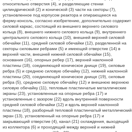
относительно отверстия (4), и разделяющие стенки
цилиндрической (2) и конической (3) части на секторы (7),
установленное под корпусом реактора и опирающееся на
ферму-консоль, согласно изобретению, дополнительно содержит
силовой каркас, состоящий из внешнего верхнего силового
кольца (8), внешнего нижнего силового кольца (9), внутреннего
центрального силового кольца (10), внешней верхней силовой
обечайки (11), средней силовой обечайки (12), разделенной на
секторы силовыми ребрами (5) и имеющей отверстие (14) в
верхней части, внешней нижней силовой обечайки (15),
основания (16), опорных ребер (17), верхней наклонной
пластины (18), соединяющей коническое днище (19), силовые
ребра (5) и среднюю силовую обечайку (12), нижней наклонной
пластины (20), соединяющей коническое днище (19), силовые
ребра (5), среднюю силовую обечайку (12) и внешнюю верхнюю
силовую обечайку (11), тепловые пластинчатые металлические
экраны (23), установленные на опорные ребра (17) и
установленные с зазором (22) вдоль внутренней поверхности
средней силовой обечайки (12) и вдоль верхней наклонной
пластины (18), разборный тепловой пластинчатый металлический
экран (13), установленный на опорные ребра (17) и
закрывающий отверстие (4), канал (21) охлаждения, выходящий
из коллектора (6) и проходящий между верхней и нижней