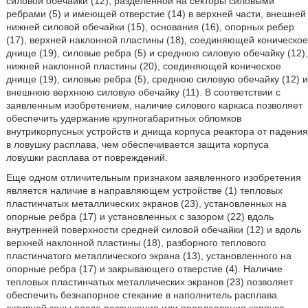
силовой обечайки (12), разделенной на секторы силовыми
ребрами (5) и имеющей отверстие (14) в верхней части, внешней
нижней силовой обечайки (15), основания (16), опорных ребер
(17), верхней наклонной пластины (18), соединяющей коническое
днище (19), силовые ребра (5) и среднюю силовую обечайку (12),
нижней наклонной пластины (20), соединяющей коническое
днище (19), силовые ребра (5), среднюю силовую обечайку (12) и
внешнюю верхнюю силовую обечайку (11). В соответствии с
заявленным изобретением, наличие силового каркаса позволяет
обеспечить удержание крупногабаритных обломков
внутрикорпусных устройств и днища корпуса реактора от падения
в ловушку расплава, чем обеспечивается защита корпуса
ловушки расплава от повреждений.
Еще одном отличительным признаком заявленного изобретения
является наличие в направляющем устройстве (1) тепловых
пластинчатых металлических экранов (23), установленных на
опорные ребра (17) и установленных с зазором (22) вдоль
внутренней поверхности средней силовой обечайки (12) и вдоль
верхней наклонной пластины (18), разборного теплового
пластинчатого металлического экрана (13), установленного на
опорные ребра (17) и закрывающего отверстие (4). Наличие
тепловых пластинчатых металлических экранов (23) позволяет
обеспечить безнапорное стекание в наполнитель расплава