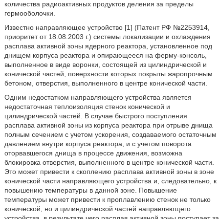
количества радиоактивных продуктов деления за пределы
гермооболочки.
Известно направляющее устройство [1] (Патент РФ №2253914,
приоритет от 18.08.2003 г.) системы локализации и охлаждения
расплава активной зоны ядерного реактора, установленное под
днищем корпуса реактора и опирающееся на ферму-консоль,
выполненное в виде воронки, состоящей из цилиндрической и
конической частей, поверхности которых покрыты жаропрочным
бетоном, отверстия, выполненного в центре конической части.
Одним недостатком направляющего устройства является
недостаточная теплоизоляция стенок конической и
цилиндрической частей. В случае быстрого поступления
расплава активной зоны из корпуса реактора при отрыве днища
полным сечением с учетом ускорения, создаваемого остаточным
давлением внутри корпуса реактора, и с учетом поворота
оторвавшегося днища в процессе движения, возможна
блокировка отверстия, выполненного в центре конической части.
Это может привести к скоплению расплава активной зоны в зоне
конической части направляющего устройства и, следовательно, к
повышению температуры в данной зоне. Повышение
температуры может привести к проплавлению стенок не только
конической, но и цилиндрической частей направляющего
устройства, в результате чего расплав активной зоны поступает за