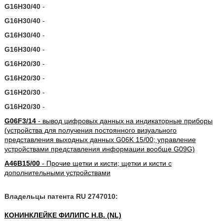
G16H30/40
-
G16H30/40
-
G16H30/40
-
G16H30/40
-
G16H20/30
-
G16H20/30
-
G16H20/30
-
G16H20/30
-
G06F3/14
- вывод цифровых данных на индикаторные приборы
(устройства для получения постоянного визуального
представления выходных данных G06K 15/00; управление
устройствами представления информации вообще G09G)
A46B15/00
- Прочие щетки и кисти; щетки и кисти с
дополнительными устройствами
Владельцы патента RU 2747010:
КОНИНКЛЕЙКЕ ФИЛИПС Н.В. (NL)