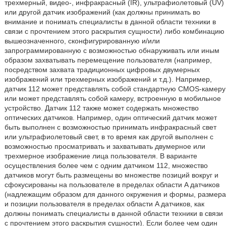
трехмерный, видео-, инфракрасный (IR), ультрафиолетовый (UV)
или другой датчик изображений (как должны принимать во
внимание и понимать специалисты в данной области техники в
связи с прочтением этого раскрытия сущности) либо комбинацию
вышеозначенного, сконфигурированную и/или
запрограммированную с возможностью обнаруживать или иным
образом захватывать перемещение пользователя (например,
посредством захвата традиционных цифровых двумерных
изображений или трехмерных изображений и т.д.). Например,
датчик 112 может представлять собой стандартную CMOS-камеру
или может представлять собой камеру, встроенную в мобильное
устройство. Датчик 112 также может содержать множество
оптических датчиков. Например, один оптический датчик может
быть выполнен с возможностью принимать инфракрасный свет
или ультрафиолетовый свет, в то время как другой выполнен с
возможностью просматривать и захватывать двумерное или
трехмерное изображение лица пользователя. В варианте
осуществления более чем с одним датчиком 112, множество
датчиков могут быть размещены во множестве позиций вокруг и
сфокусированы на пользователе в пределах области A датчиков
(надлежащим образом для данного окружения и формы, размера
и позиции пользователя в пределах области A датчиков, как
должны понимать специалисты в данной области техники в связи
с прочтением этого раскрытия сущности). Если более чем один