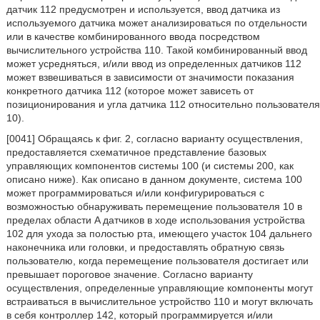
датчик 112 предусмотрен и используется, ввод датчика из
используемого датчика может анализироваться по отдельности
или в качестве комбинированного ввода посредством
вычислительного устройства 110. Такой комбинированный ввод
может усредняться, и/или ввод из определенных датчиков 112
может взвешиваться в зависимости от значимости показания
конкретного датчика 112 (которое может зависеть от
позиционирования и угла датчика 112 относительно пользователя
10).
[0041] Обращаясь к фиг. 2, согласно варианту осуществления,
предоставляется схематичное представление базовых
управляющих компонентов системы 100 (и системы 200, как
описано ниже). Как описано в данном документе, система 100
может программироваться и/или конфигурироваться с
возможностью обнаруживать перемещение пользователя 10 в
пределах области A датчиков в ходе использования устройства
102 для ухода за полостью рта, имеющего участок 104 дальнего
наконечника или головки, и предоставлять обратную связь
пользователю, когда перемещение пользователя достигает или
превышает пороговое значение. Согласно варианту
осуществления, определенные управляющие компоненты могут
встраиваться в вычислительное устройство 110 и могут включать
в себя контроллер 142, который программируется и/или