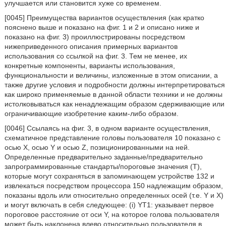
улучшается или становится хуже со временем.
[0045] Преимущества вариантов осуществления (как кратко
пояснено выше и показано на фиг. 1 и 2 и описано ниже и
показано на фиг. 3) проиллюстрированы посредством
нижеприведенного описания примерных вариантов
использования со ссылкой на фиг. 3. Тем не менее, их
конкретные компоненты, варианты использования,
функциональности и величины, изложенные в этом описании, а
также другие условия и подробности должны интерпретироваться
как широко применяемые в данной области техники и не должны
истолковываться как ненадлежащим образом сдерживающие или
ограничивающие изобретение каким-либо образом.
[0046] Ссылаясь на фиг. 3, в одном варианте осуществления,
схематичное представление головы пользователя 10 показано с
осью X, осью Y и осью Z, позиционированными на ней.
Определенные предварительно заданные/предварительно
запрограммированные стандарты/пороговые значения (T),
которые могут сохраняться в запоминающем устройстве 132 и
извлекаться посредством процессора 150 надлежащим образом,
показаны вдоль или относительно определенных осей (т.е. Y и X)
и могут включать в себя следующее: (i) YT1: указывает первое
пороговое расстояние от оси Y, на которое голова пользователя
может быть наклонена влево относительно пользователя в