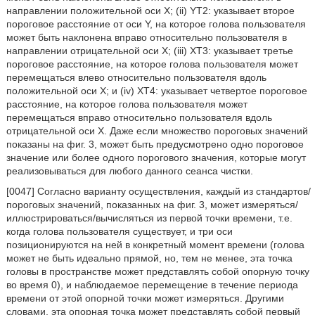
направлении положительной оси X; (ii) YT2: указывает второе
пороговое расстояние от оси Y, на которое голова пользователя
может быть наклонена вправо относительно пользователя в
направлении отрицательной оси X; (iii) XT3: указывает третье
пороговое расстояние, на которое голова пользователя может
перемещаться влево относительно пользователя вдоль
положительной оси X; и (iv) XT4: указывает четвертое пороговое
расстояние, на которое голова пользователя может
перемещаться вправо относительно пользователя вдоль
отрицательной оси X. Даже если множество пороговых значений
показаны на фиг. 3, может быть предусмотрено одно пороговое
значение или более одного порогового значения, которые могут
реализовываться для любого данного сеанса чистки.
[0047] Согласно варианту осуществления, каждый из стандартов/
пороговых значений, показанных на фиг. 3, может измеряться/
иллюстрироваться/вычисляться из первой точки времени, т.е.
когда голова пользователя существует, и три оси
позиционируются на ней в конкретный момент времени (голова
может не быть идеально прямой, но, тем не менее, эта точка
головы в пространстве может представлять собой опорную точку
во время 0), и наблюдаемое перемещение в течение периода
времени от этой опорной точки может измеряться. Другими
словами, эта опорная точка может представлять собой первый