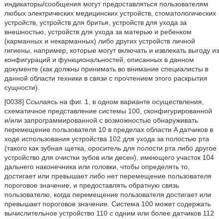
индикаторы/сообщения могут предоставляться пользователям
любых электрических медицинских устройств, стоматологических
устройств, устройств для бритья, устройств для ухода за
внешностью, устройств для ухода за матерью и ребенком
(карманных и некарманных) либо других устройств личной
гигиены, например, которые могут включать и извлекать выгоду из
конфигураций и функциональностей, описанных в данном
документе (как должны принимать во внимание специалисты в
данной области техники в связи с прочтением этого раскрытия
сущности).
[0038] Ссылаясь на фиг. 1, в одном варианте осуществления,
схематичное представление системы 100, сконфигурированной
и/или запрограммированной с возможностью обнаруживать
перемещение пользователя 10 в пределах области A датчиков в
ходе использования устройства 102 для ухода за полостью рта
(такого как зубная щетка, ороситель для полости рта либо другое
устройство для очистки зубов или десен), имеющего участок 104
дальнего наконечника или головки, чтобы определять то,
достигает или превышает либо нет перемещение пользователя
пороговое значение, и предоставлять обратную связь
пользователю, когда перемещение пользователя достигает или
превышает пороговое значение. Система 100 может содержать
вычислительное устройство 110 с одним или более датчиков 112