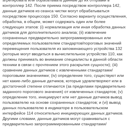
агрегировать или обрабатывать данные до их отправки в
контроллер 142. После приема посредством контроллера 142,
данные датчиков из сеанса чистки могут обрабатываться
посредством процессора 150. Согласно варианту осуществления,
обработка, в общем, может содержать один или более
следующих этапов: (i) нормализация или иная обработка данных
датчиков для дополнительного анализа; (ii) извлечение
сохраненных предварительно запрограммированных или
определяемых пользователем стандартов/пороговых значений
перемещения пользователя из запоминающего устройства 132
(которые могут вводиться в вычислительное устройство 110, как
должны принимать во внимание специалисты в данной области
техники в связи с прочтением этого раскрытия сущности); (iii)
сравнение данных датчиков с извлеченными стандартами/
пороговыми значениями; (iv) определение того, существуют или
нет какие-либо данные датчиков, которые удовлетворяют или в
достаточной степени отличаются (за пределами предварительно
заданного порогового значения) от извлеченных стандартов; (v)
определение того, инициируют или нет данные датчиков вывод
пользователю на основе сохраненных стандартов; и (vi) вывод
данных пользователю в индикаторе в пользовательском
интерфейсе 114 относительно инициирующих данных датчиков.
Другими словами, данные датчиков могут сравниваться с
предварительно запрограммированными стандартами/