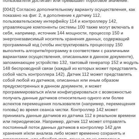
пользователя достигает или превышает пороговое значение.
[0042] Согласно дополнительному варианту осуществления, как
показано на фиг. 2, в дополнение к датчику 112,
пользовательскому интерфейсу 114 и контроллеру 142,
управляющие компоненты системы 100 также могут включать в
себя, например, источник 144 мощности, процессор 150 и
энергонезависимый носитель хранения данных, содержащий
программный код (чтобы инструктировать процессору 150
выполнять алгоритм/программу в соответствии с различными
вариантами осуществления, описанными в данном документе),
запоминающее устройство 132, тактовый генератор 152 и модуль
148 беспроводной связи (каждый из которых может представлять
собой часть контроллера 142). Датчик 112 может представлять
собой любой из датчиков, описанных или иным образом
предусмотренных в данном документе, и может
программироваться и/или конфигурироваться с возможностью
получать данные датчиков относительно одного или более
аспектов перемещения пользователя (например, перемещения
головы) во время сеанса чистки. Контроллер 142 может
принимать данные датчиков из датчика 112 в реальном времени
или периодически. Например, датчик 112 может отправлять
постоянный поток данных датчиков в контроллер 142 для
хранения и/или анализа либо может временно сохранять и