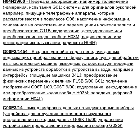
H04N19/00
- Передача изображений, например телевидение
(измерения, испытания G01; системы для оригиналов рукописей
например, пишущие телеграфные аппараты, которые
рассматриваются в подклассе G08; накопление информации,
основанное на относительном перемещении носителя записи и
преобразователя G11B; кодирование; декодирование или
преобразование кодов вообще H03M; радиовещание или
регистрация использования радиосети H04H)
G06F3/1454
- Вводные устройства для передачи данных,
подлежащих преобразованию в форму, пригодную для обработки
в вычислительной машине; выводные устройства для передачи
данных из устройств обработки в устройства вывода, например
интерфейсы (пишущие машинки B41J; преобразование
физических переменных величин F15B 5/00,G01; получение
изображений G06T 1/00,G06T 9/00; кодирование, декодирование
или преобразование кодов вообще H03M; передача цифровой
информации H04L)
G06F3/14
- вывод цифровых данных на индикаторные приборы
(устройства для получения постоянного визуального
представления выходных данных G06K 15/00; управление
устройствами представления информации вообще G09G)