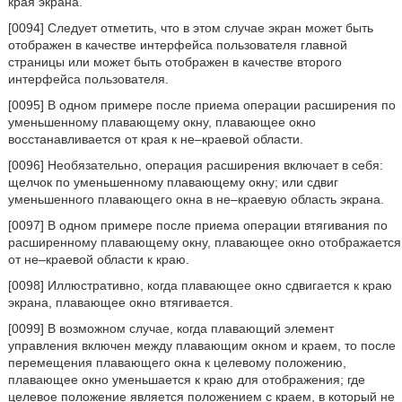
края экрана.
[0094] Следует отметить, что в этом случае экран может быть
отображен в качестве интерфейса пользователя главной
страницы или может быть отображен в качестве второго
интерфейса пользователя.
[0095] В одном примере после приема операции расширения по
уменьшенному плавающему окну, плавающее окно
восстанавливается от края к не–краевой области.
[0096] Необязательно, операция расширения включает в себя:
щелчок по уменьшенному плавающему окну; или сдвиг
уменьшенного плавающего окна в не–краевую область экрана.
[0097] В одном примере после приема операции втягивания по
расширенному плавающему окну, плавающее окно отображается
от не–краевой области к краю.
[0098] Иллюстративно, когда плавающее окно сдвигается к краю
экрана, плавающее окно втягивается.
[0099] В возможном случае, когда плавающий элемент
управления включен между плавающим окном и краем, то после
перемещения плавающего окна к целевому положению,
плавающее окно уменьшается к краю для отображения; где
целевое положение является положением с краем, в который не