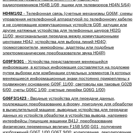
радиоприемников H04B 1/08; ящики для телевизоров H04N 5/64)
H04M1/02
- Телефонная связь (счетные механизмы G06M; схемы
управления нетелефонной аппаратурой по телефонному кабелю
и не содержащие коммутационных устройств G08; катушки или
другие натяжные устройства для телефонных шнуров H02G
11/00; многоканальная передача между коммутационными
центрами H04J; устройства для выбора линий H04Q;
громкоговорители, микрофоны, адаптеры или подобные
электромеханические преобразователи звука H04R)
G09F9/301
- Устройства представления меняющейся
информации, в которых информация составляется на подложке
путем выборки или комбинации отдельных элементов (в которых
меняющиеся информационные знаки постоянно прикреплены к
подвижному основанию G09F 11/00; световоды как таковые G02B
6/00; счеты G06C 1/00; счетные линейки G06G 1/00)
G06F3/1423
- Вводные устройства для передачи данных,
подлежащих преобразованию в форму, пригодную для обработки
в вычислительной машине; выводные устройства для передачи
данных из устройств обработки в устройства вывода, например
интерфейсы (пишущие машинки B41J; преобразование
физических переменных величин F15B 5/00,G01; получение
изображений G06T 1/00,G06T 9/00; кодирование, декодирование