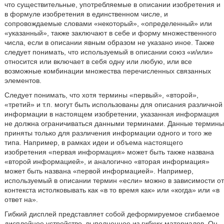
что существительные, употребляемые в описании изобретения и
в формуле изобретения в единственном числе, и
сопровождаемые словами «некоторый», «определенный» или
«указанный», также заключают в себе и форму множественного
числа, если в описании явным образом не указано иное. Также
следует понимать, что используемый в описании союз «и/или»
относится или включает в себя одну или любую, или все
возможные комбинации множества перечисленных связанных
элементов.
Следует понимать, что хотя термины «первый», «второй»,
«третий» и т.п. могут быть использованы для описания различной
информации в настоящем изобретении, указанная информация
не должна ограничиваться данными терминами. Данные термины
приняты только для различения информации одного и того же
типа. Например, в рамках идеи и объема настоящего
изобретения «первая информация» может быть также названа
«второй информацией», и аналогично «вторая информация»
может быть названа «первой информацией». Например,
используемый в описании термин «если» можно в зависимости от
контекста истолковывать как «в то время как» или «когда» или «в
ответ на».
Гибкий дисплей представляет собой деформируемое сгибаемое
дисплейное устройство, выполненное из гибких материалов. Он