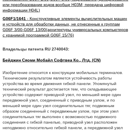
или преобразование кодов вообще H03M; передача цифровой
информации H04L)
G06F1/1641
- Конструктивные элементы вычислительных машин
и устройств для обработки данных, не отнесенные к группам
G06F 3/00-G06F 13/00(архитектуры универсальных компьютеров
с хранимой программой G06F 15/76)
Владельцы патента RU 2740043:
Бейджин Сяоми Мобайл Софтвеа Ко., Лтд. (CN)
Изобретение относится к конструкции мобильных терминалов.
Техническим результатом является устойчивость работы
устройства во время движения гибкой панели. Упомянутый
технический результат достигается тем, что складывающее
устройство содержит приводной узел, по меньшей мере один
передвижной узел, соединенный с приводным узлом, и по
меньшей мере один узел соединительных тяг, подвижным
образом соединенный с передвижным узлом, при этом узел
соединительных тяг выполнен с возможностью подвижного
соединения с гибкой панелью, приводной узел расположен
неподвижно относительно гибкой панели, а передвижной узел