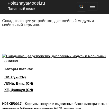
PoleznayaModel.ru
Патентный поиск
Складывающее устройство, дисплейный модуль и
мобильный терминал
Авторы патента:
ЛИ, Сун (CN)
ЛИНЬ, Бинь (CN)
ХЕ, Цзинсун (CN)
H05K5/0017
- Корпусы, кожухи и выдвижные блоки электрических
аппаратов (общего назначения A47B; ящики для