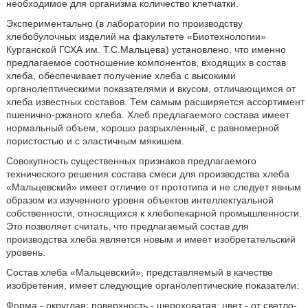
необходимое для организма количество клетчатки.
Экспериментально (в лаборатории по производству
хлебобулочных изделий на факультете «Биотехнологии»
Курганской ГСХА им. Т.С.Мальцева) установлено, что именно
предлагаемое соотношение компонентов, входящих в состав
хлеба, обеспечивает получение хлеба с высокими
органолептическими показателями и вкусом, отличающимся от
хлеба известных составов. Тем самым расширяется ассортимент
пшенично-ржаного хлеба. Хлеб предлагаемого состава имеет
нормальный объем, хорошо разрыхленный, с равномерной
пористостью и с эластичным мякишем.
Совокупность существенных признаков предлагаемого
технического решения состава смеси для производства хлеба
«Мальцевский» имеет отличие от прототипа и не следует явным
образом из изученного уровня объектов интеллектуальной
собственности, относящихся к хлебопекарной промышленности.
Это позволяет считать, что предлагаемый состав для
производства хлеба является новым и имеет изобретательский
уровень.
Состав хлеба «Мальцевский», представляемый в качестве
изобретения, имеет следующие органолептические показатели:
Форма - округлая; поверхность - шероховатая; цвет - от светло-