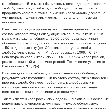
к хлебопекарной, и может быть использовано для приготовления
хлебобулочных изделий в виде хлеба для повседневного и
профилактического питания, а именно хлеба «Мальцевского» с
улучшенными физико-химическими и органолептическими
показателями.
Известен состав для производства пшенично-ржаного хлеба в
состав, которого входят следующие компоненты (в кг на 100 кг
муки): мука ржаная обдирная 20,00-80,00; мука пшеничная
обойная 80,00-20,00; дрожжи прессованные 0,50; соль пищевая
1,50; вода по расчету (см. Сборник рецептур на хлеб и
хлебобулочные изделия. - М.: Агропромиздат, 1986. - С. 37.
Рецептура на хлеб «Украинский». ГОСТ 2077-84 «Хлеб ржаной,
ржано-пшеничный и пшенично-ржаной. Технические условия (с
Изменениями N 1, 2)»).
В состав данного хлеба входит мука пшеничная обойная, в
результате чего изготовленный по этому составу хлеб относится к
простому хлебу. Он имеет грубый вкус, малообъемный и
малоразрыхленный мякиш, на поверхности которого видны
волокна от пшеничной обойной и ржаной муки.
Также известен хлеб российский подовый, включающий основные
рецептурные компоненты: муку пшеничную хлебопекарную
первого сорта, муку ржаную хлебопекарную обдирную и дрожжи