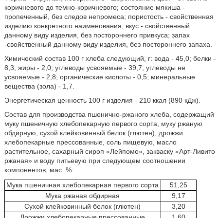
коричневого до темно-коричневого; состояние мякиша -
пропеченный, без следов непромеса; пористость - свойственная
изделию конкретного наименования; вкус - свойственный
данному виду изделия, без постороннего привкуса; запах
-свойственный данному виду изделия, без постороннего запаха.
Химический состав 100 г хлеба следующий, г: вода - 45,0; белки -
8,3; жиры - 2,0; углеводы усвояемые - 39,7; углеводы не
усвояемые - 2,8; органические кислоты - 0,5; минеральные
вещества (зола) - 1,7.
Энергетическая ценность 100 г изделия - 210 ккал (890 кДж).
Состав для производства пшенично-ржаного хлеба, содержащий
муку пшеничную хлебопекарную первого сорта, муку ржаную
обдирную, сухой клейковинный белок (глютен), дрожжи
хлебопекарные прессованные, соль пищевую, масло
растительное, сахарный сироп «Лейпомо», закваску «Арт-Ливито
ржаная» и воду питьевую при следующем соотношении
компонентов, мас. %:
Мука пшеничная хлебопекарная первого сорта
51,25
Мука ржаная обдирная
9,17
Сухой клейковинный белок (глютен)
3,20
Дрожжи хлебопекарные прессованные
1,60