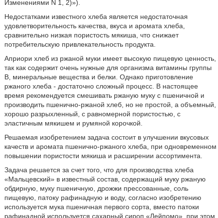
Изменениями N 1, 2)»).
Недостатками известного хлеба является недостаточная
удовлетворительность качества, вкуса и аромата хлеба,
сравнительно низкая пористость мякиша, что снижает
потребительскую привлекательность продукта.
Априори хлеб из ржаной муки имеет высокую пищевую ценность,
так как содержит очень нужные для организма витамины группы
В, минеральные вещества и белки. Однако приготовление
ржаного хлеба - достаточно сложный процесс. В настоящее
время рекомендуется смешивать ржаную муку с пшеничной и
производить пшенично-ржаной хлеб, но не простой, а объемный,
хорошо разрыхленный, с равномерной пористостью, с
эластичным мякишем и румяной корочкой.
Решаемая изобретением задача состоит в улучшении вкусовых
качеств и аромата пшенично-ржаного хлеба, при одновременном
повышении пористости мякиша и расширении ассортимента.
Задача решается за счет того, что для производства хлеба
«Мальцевский» в известный состав, содержащий муку ржаную
обдирную, муку пшеничную, дрожжи прессованные, соль
пищевую, патоку рафинадную и воду, согласно изобретению
используется мука пшеничная первого сорта, вместо патоки
рафинадной используется сахарный сироп «Лейпомо», при этом