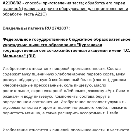
A21D8/02
- способы приготовления теста; обработка его перед
выпечкой (машины и прочее оборудование для приготовления и
обработки теста A21C)
Владельцы патента RU 2741837:
Федеральное государственное бюджетное образовательное
учреждение высшего образования "Курганская
государственная сельскохозяйственная академия имени Т.С.
Мальцева" (RU)
Изобретение относится к пищевой промышленности. Состав
содержит муку пшеничную хлебопекарную первого сорта, муку
ржаную обдирную, сухой клейковинный белок (глютен), дрожжи
хлебопекарные прессованные, соль пищевую, масло
растительное, сироп сахарный «Лейпомо», закваску «Арт-Ливито
ржаная» и воду питьевую. Компоненты состава берут в
определенном соотношении. Изобретение позволяет улучшить
вкусовые качества и аромат пшенично-ржаного хлеба, повысить
пористость мякиша, а также расширить ассортимент. 1 табл.
Изобретение относится к пищевой промышленности, в частности