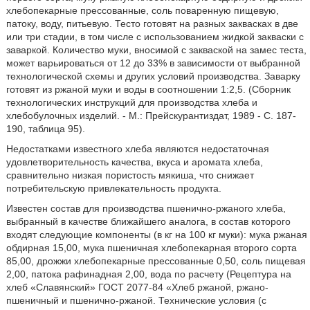
хлебопекарные прессованные, соль поваренную пищевую,
патоку, воду, питьевую. Тесто готовят на разных заквасках в две
или три стадии, в том числе с использованием жидкой закваски с
заваркой. Количество муки, вносимой с закваской на замес теста,
может варьироваться от 12 до 33% в зависимости от выбранной
технологической схемы и других условий производства. Заварку
готовят из ржаной муки и воды в соотношении 1:2,5. (Сборник
технологических инструкций для производства хлеба и
хлебобулочных изделий. - М.: Прейскурантиздат, 1989 - С. 187-
190, таблица 95).
Недостатками известного хлеба являются недостаточная
удовлетворительность качества, вкуса и аромата хлеба,
сравнительно низкая пористость мякиша, что снижает
потребительскую привлекательность продукта.
Известен состав для производства пшенично-ржаного хлеба,
выбранный в качестве ближайшего аналога, в состав которого
входят следующие компоненты (в кг на 100 кг муки): мука ржаная
обдирная 15,00, мука пшеничная хлебопекарная второго сорта
85,00, дрожжи хлебопекарные прессованные 0,50, соль пищевая
2,00, патока рафинадная 2,00, вода по расчету (Рецептура на
хлеб «Славянский» ГОСТ 2077-84 «Хлеб ржаной, ржано-
пшеничный и пшенично-ржаной. Технические условия (с