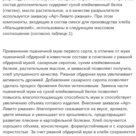
состав дополнительно содержит сухой клейковинный белок
(глютен), масло растительное, а в качестве разрыхлителя
используется закваску «Арт-Ливито ржаная». При этом
компоненты, входящие в состав смеси для производства хлеба
«Мальцевский», использованы в следующем массовом
соотношении (согласно таблице 1).
Применение пшеничной муки первого сорта, в отличие от муки
пшеничной обдирной в известном составе в сочетании с ржаной
обдирной мукой, сахарным сиропом, сухим клейковинным
белком, растительным маслом, и закваской позволяет получить
хлеб улучшенного качества. Ржаная обдирная мука увеличивает
активность дрожжей. Добавление сахарного сиропа позволяет
сделать процесс брожения более интенсивным. Замена части
пшеничной муки на сухой клейковинный белок позволяет
повысить влагопоглощающую способность муки и способствует
увеличению объема готового изделия. Внесение закваски «Арт-
Ливито ржаная» благоприятно сказывается на вкусе, аромате,
цвете мякиша и уменьшает его крошливость, предотвращает
развитие плесени и картофельной болезни. Хлеб получается
хорошего объема, консистенции, формоустойчивым и с хорошей
пористостью. За счет ржаной обдирной муки в хлебе сохраняется