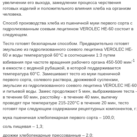
увеличении его выхода, замедлении процесса черствения
готовых изделий и положительного влияния хлеба на организм
человека.
Способ производства хлеба из пшеничной муки первого сорта с
гидролизованным соевым лецитином VEROLEC HE-60 состоит в
следующем.
Тесто готовят безопарным способом. Предварительно готовят
эмульсию из гидролизованного соевого лецитина VEROLEC HE-
60 и воды температурой 60°С в соотношении 1:3 путем
-1
взбивания при частоте вращения рабочего органа 450-500 мин
в емкости с водяной рубашкой, в которой поддерживается
температура 60°С. Замешивают тесто из муки пшеничной
первого сорта, солевого раствора, дрожжевой суспензии,
эмульсии из гидролизованного соевого лецитина VEROLEC HE-60
и питьевой воды. Замес продолжают 5 мин, выбраживание теста -
в течение 60 мин, расстойку - в течение 40 мин, выпечку
проводят при температуре 215-220°С в течение 20 мин, тесто
готовят при следующем содержании рецептурных компонентов, г:
мука пшеничная хлебопекарная первого сорта – 100,0;
соль пищевая – 1,3;
дрожжи хлебопекарные прессованные – 2,0;