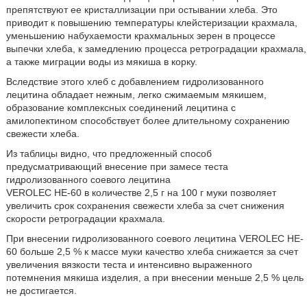
препятствуют ее кристаллизации при остывании хлеба. Это
приводит к повышению температуры клейстеризации крахмала,
уменьшению набухаемости крахмальных зерен в процессе
выпечки хлеба, к замедлению процесса ретроградации крахмала,
а также миграции воды из мякиша в корку.
Вследствие этого хлеб с добавлением гидролизованного
лецитина обладает нежным, легко сжимаемым мякишем,
образование комплексных соединений лецитина с
амилопектином способствует более длительному сохранению
свежести хлеба.
Из таблицы видно, что предложенный способ
предусматривающий внесение при замесе теста
гидролизованного соевого лецитина
VEROLEC HE-60 в количестве 2,5 г на 100 г муки позволяет
увеличить срок сохранения свежести хлеба за счет снижения
скорости ретроградации крахмала.
При внесении гидролизованного соевого лецитина VEROLEC HE-
60 больше 2,5 % к массе муки качество хлеба снижается за счет
увеличения вязкости теста и интенсивно выраженного
потемнения мякиша изделия, а при внесении меньше 2,5 % цель
не достигается.