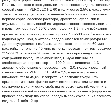
разделку и формование тестовых заготовок, расстойку и выпечку.
При замесе теста в него дополнительно вносят гидролизованный
соевый лецитин VEROLEC HE-60 в количестве 2,5% к массе муки.
Замес теста осуществляют в течение 5 мин из муки пшеничной
первого сорта, солевого раствора, дрожжевой суспензии и
эмульсии, приготовленной из гидролизованного соевого лецитина
и воды температурой 60°С в соотношении 1:3 путем взбивания
-1
при частоте вращения рабочего органа 450-500 мин
в емкости с
водяной рубашкой, в которой поддерживается температура 60°С.
Далее осуществляют выбраживание теста - в течение 60 мин,
расстойку - в течение 40 мин, выпечку проводят при температуре
215-220°С в течение 20 мин. Тесто готовят при следующем
содержании исходных компонентов, г: мука пшеничная
хлебопекарная первого сорта – 100,0; соль пищевая – 1,3;
дрожжи хлебопекарные прессованные – 2,0; гидролизованный
соевый лецитин VEROLEC HE-60 – 2,5; вода – из расчета
влажности теста 45,0%. Изобретение позволяет улучшить
органолептические, физико-химические показатели качества и
структурно-механические свойства готовых изделий, увеличить
сжимаемость и набухаемость мякиша хлеба, интенсифицировать
процесс производства хлеба, продлить срок сохранения свежести
изделий. 1 табл., 2 пр.