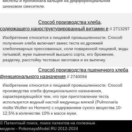
кислоты и пропионата кальция на дифференциальном
шнековом смесителе.
Способ производства хлеба,
содержащего наноструктурированный витамин е
// 2713297
Изобретение относится к пищевой промышленности. Способ
получения хлеба включает замес теста из дрожжей
хлебопекарных прессованных, соли поваренной пищевой, воды
питьевой, муки пшеничной высшего сорта, его брожение,
разделку, расстойку тестовых заготовок и их выпечку.
Способ производства пшеничного хлеба
функционального назначения
// 2740094
Изобретение относится к пищевой промышленности. Способ
производства хлеба функционального назначения,
характеризующийся тем, что при приготовлении теста
используется водный настой медуницы мягкой (Pulmonaria
mollis Wulfen ex Homem) с содержанием сухого вещества 10-
12,5% в количестве 10% к массе муки.
© Патентный поиск, поиск патентов на полезные
модели - PoleznayaModel.RU 2012-2024