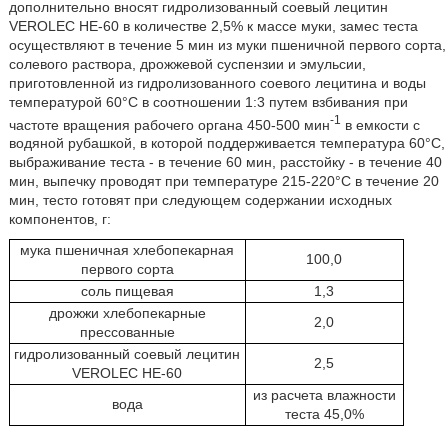
дополнительно вносят гидролизованный соевый лецитин
VEROLEC HE-60 в количестве 2,5% к массе муки, замес теста
осуществляют в течение 5 мин из муки пшеничной первого сорта,
солевого раствора, дрожжевой суспензии и эмульсии,
приготовленной из гидролизованного соевого лецитина и воды
температурой 60°С в соотношении 1:3 путем взбивания при
-1
частоте вращения рабочего органа 450-500 мин
в емкости с
водяной рубашкой, в которой поддерживается температура 60°С,
выбраживание теста - в течение 60 мин, расстойку - в течение 40
мин, выпечку проводят при температуре 215-220°С в течение 20
мин, тесто готовят при следующем содержании исходных
компонентов, г:
мука пшеничная хлебопекарная
100,0
первого сорта
соль пищевая
1,3
дрожжи хлебопекарные
2,0
прессованные
гидролизованный соевый лецитин
2,5
VEROLEC HE-60
из расчета влажности
вода
теста 45,0%