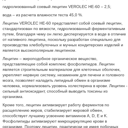
гидролизованный соевый лецитин VEROLEC HE-60 – 2,5;
вода – из расчета влажности теста 45,0 %.
Лецитин VEROLEC HE-60 представляет собой соевый лецитин,
стандартизован по вязкости, гидролизованный ферментативным
путем, благодаря чему он легко диспергируется в воде в отличие
от нативного лецитина, поскольку разработан специально для
производства хлебобулочных и мучных кондитерских изделий и
является высокополярным лецитином.
Лецитин – жироподобное органическое вещество,
представляющее собой комплекс фосфолипидов. Лецитин
является строительным материалом для клеточных оболочек,
укрепляет нервную систему, незаменим для печени и головного
мозга, позволяет наладить липидный обмен в организме
человека, нормализовать уровень холестерина в крови. Лецитин -
сильный антиоксидант, способный выводить токсины из
организма.
Кроме того, лецитин активизирует работу ферментов по
расщеплению жиров, стабилизирует жировой обмен,
способствует лучшему усвоению витаминов А, D, E и K.
Фосфолипиды активизируют микроциркуляцию крови в
организме. Поэтому лецитин, практически не имея побочных