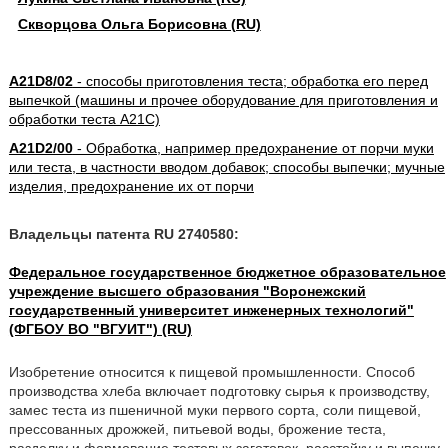
Скворцова Ольга Борисовна (RU)
A21D8/02
- способы приготовления теста; обработка его перед
выпечкой (машины и прочее оборудование для приготовления и
обработки теста A21C)
A21D2/00
- Обработка, например предохранение от порчи муки
или теста, в частности вводом добавок; способы выпечки; мучные
изделия, предохранение их от порчи
Владельцы патента RU 2740580:
Федеральное государственное бюджетное образовательное
учреждение высшего образования "Воронежский
государственный университет инженерных технологий"
(ФГБОУ ВО "ВГУИТ") (RU)
Изобретение относится к пищевой промышленности. Способ
производства хлеба включает подготовку сырья к производству,
замес теста из пшеничной муки первого сорта, соли пищевой,
прессованных дрожжей, питьевой воды, брожение теста,