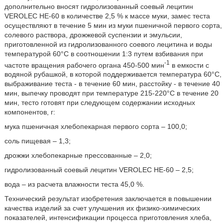
дополнительно вносят гидролизованный соевый лецитин
VEROLEC HE-60 в количестве 2,5 % к массе муки, замес теста
осуществляют в течение 5 мин из муки пшеничной первого сорта,
солевого раствора, дрожжевой суспензии и эмульсии,
приготовленной из гидролизованного соевого лецитина и воды
температурой 60°С в соотношении 1:3 путем взбивания при
-1
частоте вращения рабочего органа 450-500 мин
в емкости с
водяной рубашкой, в которой поддерживается температура 60°С,
выбраживание теста - в течение 60 мин, расстойку - в течение 40
мин, выпечку проводят при температуре 215-220°С в течение 20
мин, тесто готовят при следующем содержании исходных
компонентов, г:
мука пшеничная хлебопекарная первого сорта – 100,0;
соль пищевая – 1,3;
дрожжи хлебопекарные прессованные – 2,0;
гидролизованный соевый лецитин VEROLEC HE-60 – 2,5;
вода – из расчета влажности теста 45,0 %.
Технический результат изобретения заключается в повышении
качества изделий за счет улучшения их физико-химических
показателей, интенсификации процесса приготовления хлеба,