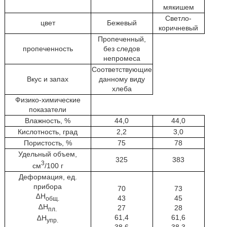
мякишем
Светло-
цвет
Бежевый
коричневый
Пропеченный,
пропеченность
без следов
непромеса
Соответствующие
Вкус и запах
данному виду
хлеба
Физико-химические
показатели
Влажность, %
44,0
44,0
Кислотность, град
2,2
3,0
Пористость, %
75
78
Удельный объем,
325
383
3
см
/100 г
Деформация, ед.
прибора
70
73
∆Н
43
45
общ.
∆Н
27
28
пл.
61,4
61,6
∆Н
упр.
38,6
38,3