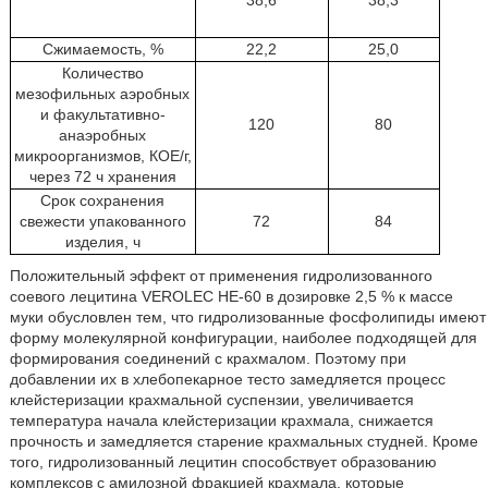
Сжимаемость, %
22,2
25,0
Количество
мезофильных аэробных
и факультативно-
120
80
анаэробных
микроорганизмов, КОЕ/г,
через 72 ч хранения
Срок сохранения
свежести упакованного
72
84
изделия, ч
Положительный эффект от применения гидролизованного
соевого лецитина VEROLEC HE-60 в дозировке 2,5 % к массе
муки обусловлен тем, что гидролизованные фосфолипиды имеют
форму молекулярной конфигурации, наиболее подходящей для
формирования соединений с крахмалом. Поэтому при
добавлении их в хлебопекарное тесто замедляется процесс
клейстеризации крахмальной суспензии, увеличивается
температура начала клейстеризации крахмала, снижается
прочность и замедляется старение крахмальных студней. Кроме
того, гидролизованный лецитин способствует образованию
комплексов с амилозной фракцией крахмала, которые