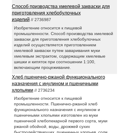
Способ призводства хмелевой закваски для
приготовления хлебобулочных
изделий
// 2736987
Изобретение относится к пищевой
промышленности. Способ производства хмелевой
закваски для приготовления хлебобулочных
изделий осуществляется приготовлением
хмелевой закваски путем заваривания муки
хмелевым экстрактом, содержащим хмелевые
шишки и кипяток при соотношении 1:100,
включающим процеживание.
Хлеб пшенично-ржаной функционального
назначения с инулином и пшеничными
хлопьями
// 2736234
Изобретение относится к пищевой
промышленности. Пшенично-ржаной хлеб
функционального назначения с инулином и
пшеничными хлопьями изготовлен из муки
пшеничной хлебопекарной первого сорта, муки
ржаной обойной, воды, дрожжей сухих
быстродействующих, пшеничных хлопьев, соли