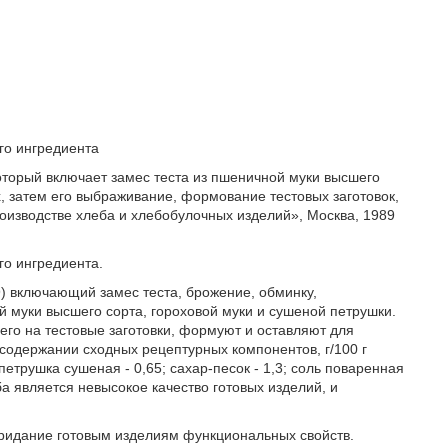
го ингредиента
оторый включает замес теста из пшеничной муки высшего
х, затем его выбраживание, формование тестовых заготовок,
роизводстве хлеба и хлебобулочных изделий», Москва, 1989
го ингредиента.
) включающий замес теста, брожение, обминку,
 муки высшего сорта, гороховой муки и сушеной петрушки.
его на тестовые заготовки, формуют и оставляют для
содержании сходных рецептурных компонентов, г/100 г
 петрушка сушеная - 0,65; сахар-песок - 1,3; соль поваренная
оба является невысокое качество готовых изделий, и
придание готовым изделиям функциональных свойств.