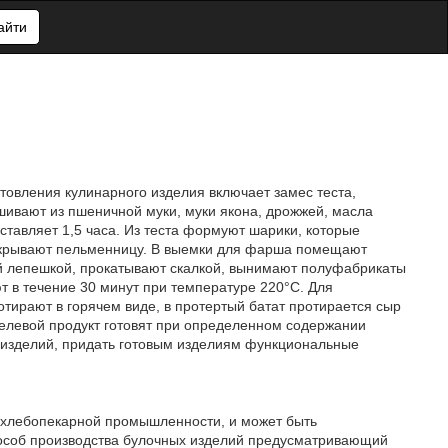
айти
овления кулинарного изделия включает замес теста,
шивают из пшеничной муки, муки якона, дрожжей, масла
ставляет 1,5 часа. Из теста формуют шарики, которые
акрывают пельменницу. В выемки для фарша помещают
ой лепешкой, прокатывают скалкой, вынимают полуфабрикаты
 в течение 30 минут при температуре 220°С. Для
отирают в горячем виде, в протертый батат протирается сыр
елевой продукт готовят при определенном содержании
о изделий, придать готовым изделиям функциональные
к хлебопекарной промышленности, и может быть
пособ производства булочных изделий предусматривающий