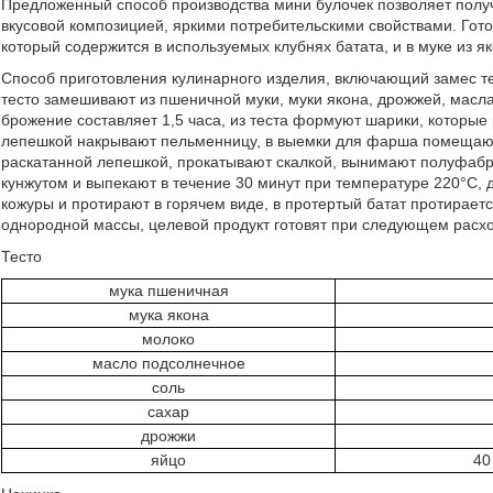
Предложенный способ производства мини булочек позволяет получ
вкусовой композицией, яркими потребительскими свойствами. Гот
который содержится в используемых клубнях батата, и в муке из як
Способ приготовления кулинарного изделия, включающий замес те
тесто замешивают из пшеничной муки, муки якона, дрожжей, масла
брожение составляет 1,5 часа, из теста формуют шарики, которые
лепешкой накрывают пельменницу, в выемки для фарша помещают
раскатанной лепешкой, прокатывают скалкой, вынимают полуфаб
кунжутом и выпекают в течение 30 минут при температуре 220°С, 
кожуры и протирают в горячем виде, в протертый батат протирае
однородной массы, целевой продукт готовят при следующем расхо
Тесто
мука пшеничная
мука якона
молоко
масло подсолнечное
соль
сахар
дрожжи
яйцо
40