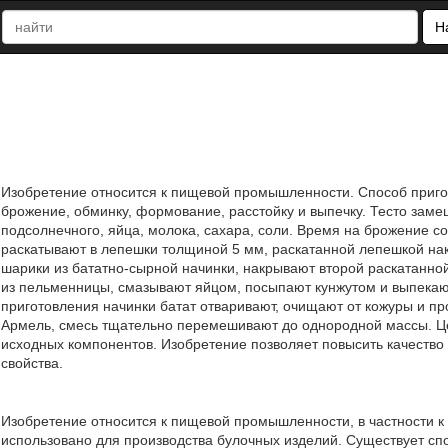
Н
Изобретение относится к пищевой промышленности. Способ пригот
брожение, обминку, формование, расстойку и выпечку. Тесто заме
подсолнечного, яйца, молока, сахара, соли. Время на брожение со
раскатывают в лепешки толщиной 5 мм, раскатанной лепешкой н
шарики из бататно-сырной начинки, накрывают второй раскатанн
из пельменницы, смазывают яйцом, посыпают кунжутом и выпекают
приготовления начинки батат отваривают, очищают от кожуры и пр
Армель, смесь тщательно перемешивают до однородной массы. Ц
исходных компонентов. Изобретение позволяет повысить качеств
свойства.
Изобретение относится к пищевой промышленности, в частности 
использовано для производства булочных изделий. Существует с