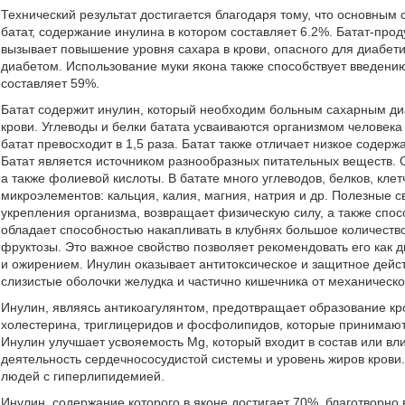
Технический результат достигается благодаря тому, что основным
батат, содержание инулина в котором составляет 6.2%. Батат-проду
вызывает повышение уровня сахара в крови, опасного для диабети
диабетом. Использование муки якона также способствует введению 
составляет 59%.
Батат содержит инулин, который необходим больным сахарным ди
крови. Углеводы и белки батата усваиваются организмом человека
батат превосходит в 1,5 раза. Батат также отличает низкое содер
Батат является источником разнообразных питательных веществ. О
а также фолиевой кислоты. В батате много углеводов, белков, кле
микроэлементов: кальция, калия, магния, натрия и др. Полезные с
укрепления организма, возвращает физическую силу, а также спос
обладает способностью накапливать в клубнях большое количеств
фруктозы. Это важное свойство позволяет рекомендовать его как 
и ожирением. Инулин оказывает антитоксическое и защитное дей
слизистые оболочки желудка и частично кишечника от механическ
Инулин, являясь антикоагулянтом, предотвращает образование кро
холестерина, триглицеридов и фосфолипидов, которые принимают 
Инулин улучшает усвояемость Mg, который входит в состав или в
деятельность сердечнососудистой системы и уровень жиров крови
людей с гиперлипидемией.
Инулин, содержание которого в яконе достигает 70%, благотворно