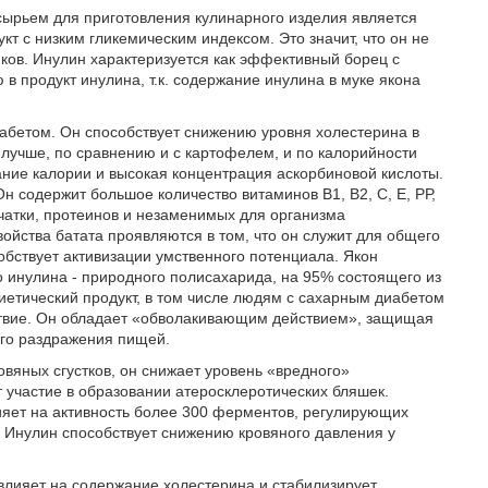
 сырьем для приготовления кулинарного изделия является
кт с низким гликемическим индексом. Это значит, что он не
ков. Инулин характеризуется как эффективный борец с
в продукт инулина, т.к. содержание инулина в муке якона
абетом. Он способствует снижению уровня холестерина в
 лучше, по сравнению и с картофелем, и по калорийности
жание калории и высокая концентрация аскорбиновой кислоты.
н содержит большое количество витаминов B1, В2, С, Е, РР,
тчатки, протеинов и незаменимых для организма
войства батата проявляются в том, что он служит для общего
обствует активизации умственного потенциала. Якон
о инулина - природного полисахарида, на 95% состоящего из
диетический продукт, в том числе людям с сахарным диабетом
ствие. Он обладает «обволакивающим действием», защищая
ого раздражения пищей.
вяных сгустков, он снижает уровень «вредного»
участие в образовании атеросклеротических бляшек.
лияет на активность более 300 ферментов, регулирующих
. Инулин способствует снижению кровяного давления у
 влияет на содержание холестерина и стабилизирует