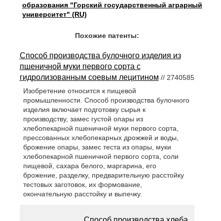
образования "Горский государственный аграрный
университет" (RU)
Похожие патенты:
Способ производства булочного изделия из
пшеничной муки первого сорта с
гидролизованным соевым лецитином
// 2740585
Изобретение относится к пищевой
промышленности. Способ производства булочного
изделия включает подготовку сырья к
производству, замес густой опары из
хлебопекарной пшеничной муки первого сорта,
прессованных хлебопекарных дрожжей и воды,
брожение опары, замес теста из опары, муки
хлебопекарной пшеничной первого сорта, соли
пищевой, сахара белого, маргарина, его
брожение, разделку, предварительную расстойку
тестовых заготовок, их формование,
окончательную расстойку и выпечку.
Способ производства хлеба