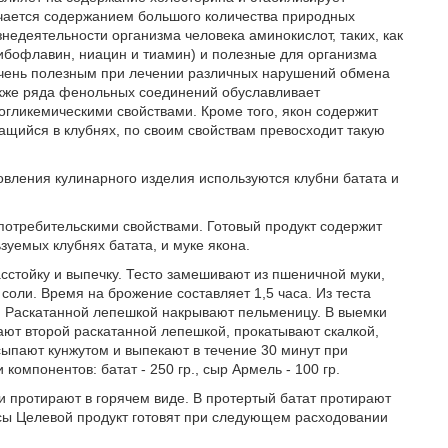
личается содержанием большого количества природных
недеятельности организма человека аминокислот, таких, как
 рибофлавин, ниацин и тиамин) и полезные для организма
 очень полезным при лечении различных нарушений обмена
акже ряда фенольных соединений обуславливает
погликемическими свойствами. Кроме того, якон содержит
жащийся в клубнях, по своим свойствам превосходит такую
товления кулинарного изделия используются клубни батата и
 потребительскими свойствами. Готовый продукт содержит
уемых клубнях батата, и муке якона.
сстойку и выпечку. Тесто замешивают из пшеничной муки,
 соли. Время на брожение составляет 1,5 часа. Из теста
 Раскатанной лепешкой накрывают пельменицу. В выемки
ют второй раскатанной лепешкой, прокатывают скалкой,
пают кунжутом и выпекают в течение 30 минут при
омпонентов: батат - 250 гр., сыр Армель - 100 гр.
и протирают в горячем виде. В протертый батат протирают
ы Целевой продукт готовят при следующем расходовании