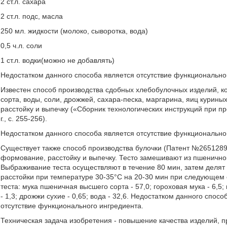
2 ст.л. сахара
2 ст.л. подс, масла
250 мл. жидкости (молоко, сыворотка, вода)
0,5 ч.л. соли
1 ст.л. водки(можно не добавлять)
Недостатком данного способа является отсутствие функционально
Известен способ производства сдобных хлебобулочных изделий, к
сорта, воды, соли, дрожжей, сахара-песка, маргарина, яиц курины
расстойку и выпечку («Сборник технологических инструкций при п
г., с. 255-256).
Недостатком данного способа является отсутствие функционально
Существует также способ производства булочки (Патент №2651289
формование, расстойку и выпечку. Тесто замешивают из пшеничной
Выбраживание теста осуществляют в течение 80 мин, затем делят 
расстойки при температуре 30-35°С на 20-30 мин при следующем 
теста: мука пшеничная высшего сорта - 57,0; гороховая мука - 6,5;
- 1,3; дрожжи сухие - 0,65; вода - 32,6. Недостатком данного спос
отсутствие функционального ингредиента.
Техническая задача изобретения - повышение качества изделий, 