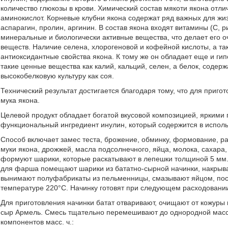
количество глюкозы в крови. Химический состав мякоти якона от
аминокислот. Корневые клубни якона содержат ряд важных для жиз
аспарагин, пролин, аргинин. В состав якона входят витамины (С,
минеральные и биологически активные вещества, что делает его
веществ. Наличие селена, хлорогеновой и кофейной кислоты, а т
антиоксидантные свойства якона. К тому же он обладает еще и ги
такие ценные вещества как калий, кальций, селен, а белок, содер
высокобелковую культуру как соя.
Технический результат достигается благодаря тому, что для приго
мука якона.
Целевой продукт обладает богатой вкусовой композицией, яркими
функциональный ингредиент инулин, который содержится в использ
Способ включает замес теста, брожение, обминку, формование, ра
муки якона, дрожжей, масла подсолнечного, яйца, молока, сахара,
формуют шарики, которые раскатывают в лепешки толщиной 5 мм.
для фарша помещают шарики из бататно-сырной начинки, накрыва
вынимают полуфабрикаты из пельменницы, смазывают яйцом, посы
температуре 220°С. Начинку готовят при следующем расходовании к
Для приготовления начинки батат отваривают, очищают от кожуры 
сыр Армель. Смесь тщательно перемешивают до однородной масс
компонентов масс. ч.: