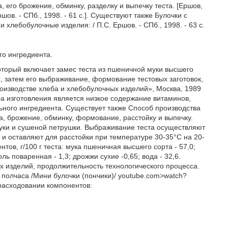
, его брожение, обминку, разделку и выпечку теста. [Ершов,
ов. - СПб., 1998. - 61 с.]. Существуют также Булочки с
 хлебобулочные изделия: / П.С. Ершов. - СПб., 1998. - 63 с.
го ингредиента.
оторый включает замес теста из пшеничной муки высшего
х, затем его выбраживание, формование тестовых заготовок,
роизводстве хлеба и хлебобулочных изделий», Москва, 1989
ба изготовления является низкое содержание витаминов,
ного ингредиента. Существует также Способ производства
, брожение, обминку, формование, расстойку и выпечку.
муки и сушеной петрушки. Выбраживание теста осуществляют
т и оставляют для расстойки при температуре 30-35°С на 20-
в, г/100 г теста: мука пшеничная высшего сорта - 57,0;
оль поваренная - 1,3; дрожжи сухие -0,65; вода - 32,6.
х изделий, продолжительность технологического процесса.
 полчаса /Мини булочки (пончики)/ youtube.com>watch?
асходовании компонентов: