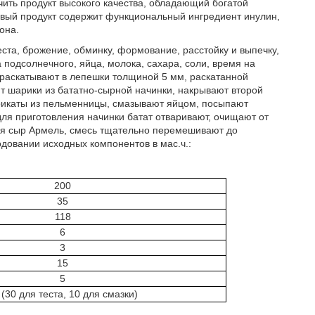
ить продукт высокого качества, обладающий богатой
овый продукт содержит функциональный ингредиент инулин,
она.
ста, брожение, обминку, формование, расстойку и выпечку,
 подсолнечного, яйца, молока, сахара, соли, время на
 раскатывают в лепешки толщиной 5 мм, раскатанной
 шарики из бататно-сырной начинки, накрывают второй
рикаты из пельменницы, смазывают яйцом, посыпают
для приготовления начинки батат отваривают, очищают от
тся сыр Армель, смесь тщательно перемешивают до
довании исходных компонентов в мас.ч.:
200
35
118
6
3
15
5
 (30 для теста, 10 для смазки)