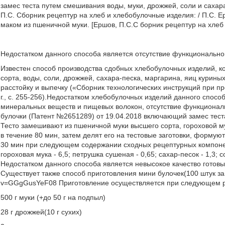
замес теста путем смешивания воды, муки, дрожжей, соли и сахара
П.С. Сборник рецептур на хлеб и хлебобулочные изделия: / П.С. Ерш
маком из пшеничной муки. [Ершов, П.С.С борник рецептур на хлеб и
Недостатком данного способа является отсутствие функционально
Известен способ производства сдобных хлебобулочных изделий, к
сорта, воды, соли, дрожжей, сахара-песка, маргарина, яиц курины
расстойку и выпечку («Сборник технологических инструкций при п
г., с. 255-256).Недостатком хлебобулочных изделий данного спосо
минеральных веществ и пищевых волокон, отсутствие функциональ
булочки (Патент №2651289) от 19.04.2018 включающий замес теста
Тесто замешивают из пшеничной муки высшего сорта, гороховой 
в течение 80 мин, затем делят его на тестовые заготовки, формую
30 мин при следующем содержании сходных рецептурных компоненто
гороховая мука - 6,5; петрушка сушеная - 0,65; сахар-песок - 1,3; с
Недостатком данного способа является невысокое качество готовы
Существует также способ приготовления мини булочек(100 штук за
v=GGgGusYeF08 Приготовление осуществляется при следующем р
500 г муки (+до 50 г на подпыл)
28 г дрожжей(10 г сухих)