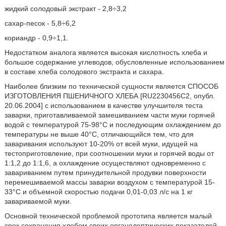
жидкий солодовый экстракт - 2,8÷3,2
сахар-песок - 5,8÷6,2
кориандр - 0,9÷1,1.
Недостатком аналога является высокая кислотность хлеба и
большое содержание углеводов, обусловленные использованием
в составе хлеба солодового экстракта и сахара.
Наиболее близким по технической сущности является СПОСОБ
ИЗГОТОВЛЕНИЯ ПШЕНИЧНОГО ХЛЕБА [RU2230456C2, опубл.
20.06.2004] с использованием в качестве улучшителя теста
заварки, приготавливаемой замешиванием части муки горячей
водой с температурой 75-98°С и последующим охлаждением до
температуры не выше 40°С, отличающийся тем, что для
заваривания используют 10-20% от всей муки, идущей на
тестоприготовление, при соотношении муки и горячей воды от
1:1,2 до 1:1,6, а охлаждение осуществляют одновременно с
завариванием путем принудительной продувки поверхности
перемешиваемой массы заварки воздухом с температурой 15-
33°С и объемной скоростью подачи 0,01-0,03 л/с на 1 кг
завариваемой муки.
Основной технической проблемой прототипа является малый
срок сохранения хлебом своих органолептических показателей