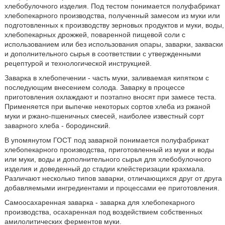
хлебобулочного изделия. Под тестом понимается полуфабрикат
хлебопекарного производства, полученный замесом из муки или
подготовленных к производству зерновых продуктов и муки, воды,
хлебопекарных дрожжей, поваренной пищевой соли с
использованием или без использования опары, заварки, закваски
и дополнительного сырья в соответствии с утвержденными
рецептурой и технологической инструкцией.
Заварка в хлебопечении - часть муки, заливаемая кипятком с
последующим внесением солода. Заварку в процессе
приготовления охлаждают и поэтапно вносят при замесе теста.
Применяется при выпечке некоторых сортов хлеба из ржаной
муки и ржано-пшеничных смесей, наиболее известный сорт
заварного хлеба - бородинский.
В упомянутом ГОСТ под заваркой понимается полуфабрикат
хлебопекарного производства, приготовленный из муки и воды
или муки, воды и дополнительного сырья для хлебобулочного
изделия и доведенный до стадии клейстеризации крахмала.
Различают несколько типов заварки, отличающихся друг от друга
добавляемыми ингредиентами и процессами ее приготовления.
Самоосахаренная заварка - заварка для хлебопекарного
производства, осахаренная под воздействием собственных
амилолитических ферментов муки.