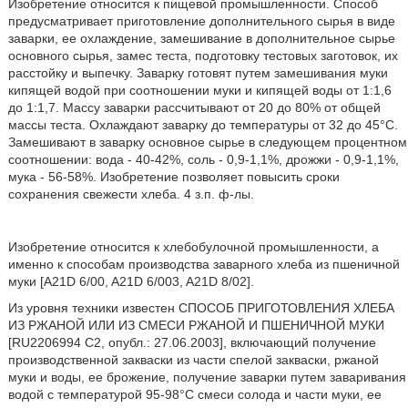
Изобретение относится к пищевой промышленности. Способ
предусматривает приготовление дополнительного сырья в виде
заварки, ее охлаждение, замешивание в дополнительное сырье
основного сырья, замес теста, подготовку тестовых заготовок, их
расстойку и выпечку. Заварку готовят путем замешивания муки
кипящей водой при соотношении муки и кипящей воды от 1:1,6
до 1:1,7. Массу заварки рассчитывают от 20 до 80% от общей
массы теста. Охлаждают заварку до температуры от 32 до 45°С.
Замешивают в заварку основное сырье в следующем процентном
соотношении: вода - 40-42%, соль - 0,9-1,1%, дрожжи - 0,9-1,1%,
мука - 56-58%. Изобретение позволяет повысить сроки
сохранения свежести хлеба. 4 з.п. ф-лы.
Изобретение относится к хлебобулочной промышленности, а
именно к способам производства заварного хлеба из пшеничной
муки [A21D 6/00, A21D 6/003, A21D 8/02].
Из уровня техники известен СПОСОБ ПРИГОТОВЛЕНИЯ ХЛЕБА
ИЗ РЖАНОЙ ИЛИ ИЗ СМЕСИ РЖАНОЙ И ПШЕНИЧНОЙ МУКИ
[RU2206994 C2, опубл.: 27.06.2003], включающий получение
производственной закваски из части спелой закваски, ржаной
муки и воды, ее брожение, получение заварки путем заваривания
водой с температурой 95-98°С смеси солода и части муки, ее