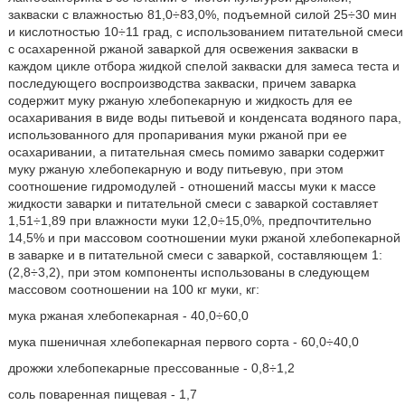
закваски с влажностью 81,0÷83,0%, подъемной силой 25÷30 мин
и кислотностью 10÷11 град, с использованием питательной смеси
с осахаренной ржаной заваркой для освежения закваски в
каждом цикле отбора жидкой спелой закваски для замеса теста и
последующего воспроизводства закваски, причем заварка
содержит муку ржаную хлебопекарную и жидкость для ее
осахаривания в виде воды питьевой и конденсата водяного пара,
использованного для пропаривания муки ржаной при ее
осахаривании, а питательная смесь помимо заварки содержит
муку ржаную хлебопекарную и воду питьевую, при этом
соотношение гидромодулей - отношений массы муки к массе
жидкости заварки и питательной смеси с заваркой составляет
1,51÷1,89 при влажности муки 12,0÷15,0%, предпочтительно
14,5% и при массовом соотношении муки ржаной хлебопекарной
в заварке и в питательной смеси с заваркой, составляющем 1:
(2,8÷3,2), при этом компоненты использованы в следующем
массовом соотношении на 100 кг муки, кг:
мука ржаная хлебопекарная - 40,0÷60,0
мука пшеничная хлебопекарная первого сорта - 60,0÷40,0
дрожжи хлебопекарные прессованные - 0,8÷1,2
соль поваренная пищевая - 1,7