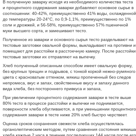
В полученную заварку исходя из необходимого количества теста
и процентного содержания заварки добавляют основное сырье в
соотношении: 40-42%, преимущественно 41% воды, охлажденной
до температуры 20-24°С, по 0,9-1,1%, преимущественно по 1%
соли и дрожжей, и 56-58%, преимущественно 57% пшеничной
муки высшего сорта, и замешивают тесто.
Полученное из заварки и основного сырья тесто разделывают на
тестовые заготовки овальной формы, выкладывают на противни и
помещают для расстойки в расстоечную камеру. После расстойки
тестовые заготовки их отправляют на выпечку.
Хлеб полученный описанным способом имеет овальную форму,
без крупных трещин и подрывов, с тонкой коркой нежно-румяного
цвета с красноватым оттенком, мякиш пропеченный без следов
непромеса, вкус и запах, свойственные вкусу и запаху данного
вида хлеба, без постороннего привкуса и запаха,
При увеличении процентного содержания заварки в тесте выше
80% тесто в процессе расстойки и выпечки не поднимается,
поверхности хлеба обугливаются, а при уменьшении процентного
содержания заварки в тесте ниже 20% хлеб быстро черствеет.
Оценка сроков сохранения свежести хлеба осуществлялась
органолептическим методом, путем сравнения состояния мякиша
хлеба каждые 2 часа в течение последующих 144 часов после его