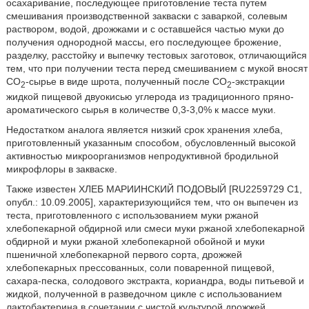
осахаривание, последующее приготовление теста путем
смешивания производственной закваски с заваркой, солевым
раствором, водой, дрожжами и с оставшейся частью муки до
получения однородной массы, его последующее брожение,
разделку, расстойку и выпечку тестовых заготовок, отличающийся
тем, что при получении теста перед смешиванием с мукой вносят
СО
-сырье в виде шрота, полученный после СО
-экстракции
2
2
жидкой пищевой двуокисью углерода из традиционного пряно-
ароматического сырья в количестве 0,3-3,0% к массе муки.
Недостатком аналога является низкий срок хранения хлеба,
приготовленный указанным способом, обусловленный высокой
активностью микроорганизмов непродуктивной бродильной
микрофлоры в закваске.
Также известен ХЛЕБ МАРИИНСКИЙ ПОДОВЫЙ [RU2259729 C1,
опубл.: 10.09.2005], характеризующийся тем, что он выпечен из
теста, приготовленного с использованием муки ржаной
хлебопекарной обдирной или смеси муки ржаной хлебопекарной
обдирной и муки ржаной хлебопекарной обойной и муки
пшеничной хлебопекарной первого сорта, дрожжей
хлебопекарных прессованных, соли поваренной пищевой,
сахара-песка, солодового экстракта, кориандра, воды питьевой и
жидкой, полученной в разведочном цикле с использованием
лактобактерина в сочетании с чистой культурой дрожжей,