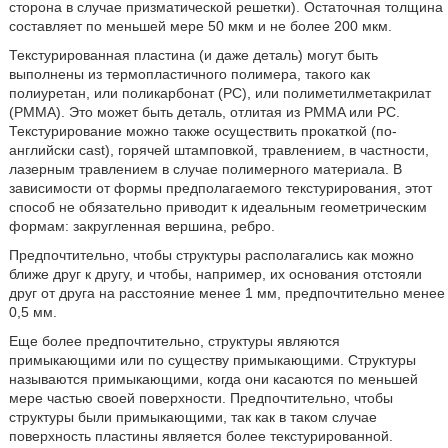
сторона в случае призматической решетки). Остаточная толщина
составляет по меньшей мере 50 мкм и не более 200 мкм.
Текстурированная пластина (и даже деталь) могут быть
выполнены из термопластичного полимера, такого как
полиуретан, или поликарбонат (PC), или полиметилметакрилат
(PMMA). Это может быть деталь, отлитая из PMMA или PC.
Текстурирование можно также осуществить прокаткой (по-
английски cast), горячей штамповкой, травлением, в частности,
лазерным травлением в случае полимерного материала. В
зависимости от формы предполагаемого текстурирования, этот
способ не обязательно приводит к идеальным геометрическим
формам: закругленная вершина, ребро.
Предпочтительно, чтобы структуры располагались как можно
ближе друг к другу, и чтобы, например, их основания отстояли
друг от друга на расстояние менее 1 мм, предпочтительно менее
0,5 мм.
Еще более предпочтительно, структуры являются
примыкающими или по существу примыкающими. Структуры
называются примыкающими, когда они касаются по меньшей
мере частью своей поверхности. Предпочтительно, чтобы
структуры были примыкающими, так как в таком случае
поверхность пластины является более текстурированной.