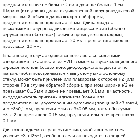
предпочтительнее не больше 2 см и даже не больше 1 см.
Ширина (или длина) диода с единственной полупроводниковой
микросхемой, обычно диода квадратной формы,
предпочтительно не превышает 5 мм. Длина диода с
несколькими полупроводниковыми микросхемами (обычно
окруженными оболочкой), обычно прямоугольной формы,
предпочтительно не превышает 20 мм, предпочтительнее не
превышает 10 мм.
В частности, в случае единственного листа со сквозными
отверстиями, в частности, из PVB, возможно звукоизоляционного,
окрашенного или бесцветного, диододержатель, достаточно
мягкий, чтобы подстраиваться к выпуклому многослойному
стеклу, может быть приклеен или плакирован к стороне F2 (или
стороне F3 в случае обратной сборки), при этом ширина e'2 не
превышает 0,15 мм и даже не превышает 0,1 мм, в частности,
диододержатель приклеен адгезивом (клеем или,
предпочтительно, двухсторонним адгезивом) толщиной e3 такой,
что e3≤0,1 мм, предпочтительно e3≤0,05 мм, так чтобы сумма
e3+e'2 не превышала 0,15 мм, предпочтительно не превышала
0,1 мм.
Для такого адгезива предпочтительно, чтобы выполнялось
условие e3+et2≤e1, особенно если он находится на задней