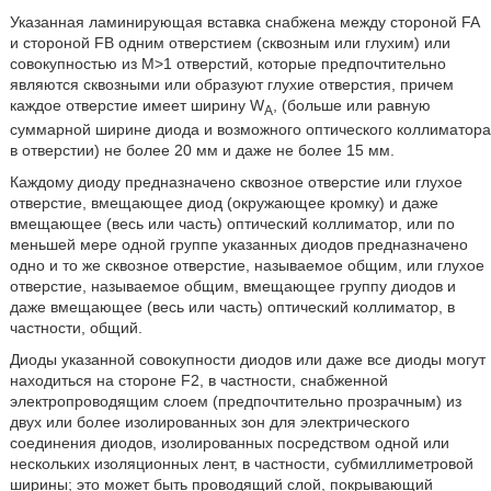
Указанная ламинирующая вставка снабжена между стороной FA
и стороной FB одним отверстием (сквозным или глухим) или
совокупностью из M>1 отверстий, которые предпочтительно
являются сквозными или образуют глухие отверстия, причем
каждое отверстие имеет ширину W
, (больше или равную
A
суммарной ширине диода и возможного оптического коллиматора
в отверстии) не более 20 мм и даже не более 15 мм.
Каждому диоду предназначено сквозное отверстие или глухое
отверстие, вмещающее диод (окружающее кромку) и даже
вмещающее (весь или часть) оптический коллиматор, или по
меньшей мере одной группе указанных диодов предназначено
одно и то же сквозное отверстие, называемое общим, или глухое
отверстие, называемое общим, вмещающее группу диодов и
даже вмещающее (весь или часть) оптический коллиматор, в
частности, общий.
Диоды указанной совокупности диодов или даже все диоды могут
находиться на стороне F2, в частности, снабженной
электропроводящим слоем (предпочтительно прозрачным) из
двух или более изолированных зон для электрического
соединения диодов, изолированных посредством одной или
нескольких изоляционных лент, в частности, субмиллиметровой
ширины; это может быть проводящий слой, покрывающий