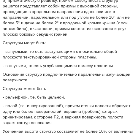
b) призматическую решетку, причем совокупность структур
решетки представляет собой призмы с выходной стороны,
проходящие в продольном направлении вдоль оси или в
направлении, параллельном или под углом не более 10° или не
более 5° и даже не более 2° к продольной кромке крыши (к оси
автомобиля), в частности, призмы состоят из основания и двух
плоских боковых секущих граней.
Структуры могут быть:
- выпуклыми, то есть выступающими относительно общей
плоскости текстурированной стороны пластины,
- вогнутыми, то есть углубляющимися в массу пластины.
Основания структур предпочтительно параллельны излучающей
поверхности.
Структура может быть:
- рельефной, т.е. быть цельной,
- полой (т.е. инвертированной), причем стенки полости образуют
одну или более поверхностей, вершина (гребень) которых
ориентирована к стороне F2, а верхняя поверхность полости
задает контур основания.
Усеченная высота структур составляет не более 10% от величины