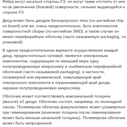
Ребра могут касаться стороны F3, но могут также отстоять от нее
из-за увеличения (боковой) поверхности, сильнее выдающейся к
стороне F3.
Диод может быть диодом бескорпусного типа (по-английски chip
on board) или же, очень предпочтительно, быть компонентом
поверхностной сборки (по-английски SMD), в таком случае он
имеет периферийную оболочку (часто называемую packaging, т.е.
упаковкой).
В одном предпочтительном варианте осуществления каждый
диод, предпочтительно силовой, является электронным
компонентом, содержащим по меньшей мере одну
полупроводниковую микросхему и снабженным периферийной
оболочкой (часто называемой packaging), в частности,
полимерной или керамической, охватывающей край
электронного компонента и ограничивающей край диода,
окружая полупроводниковую микросхему.
Оболочка может соответствовать максимальной толщине
(высоте) e2 диода. Оболочка состоит, например, из эпоксидной
смолы. Полимерная оболочка факультативно может усаживаться
при ламинировании (конечная толщина после ламинирования
может быть меньше начальной толщины). Полимерная оболочка
может быть непрозрачной.