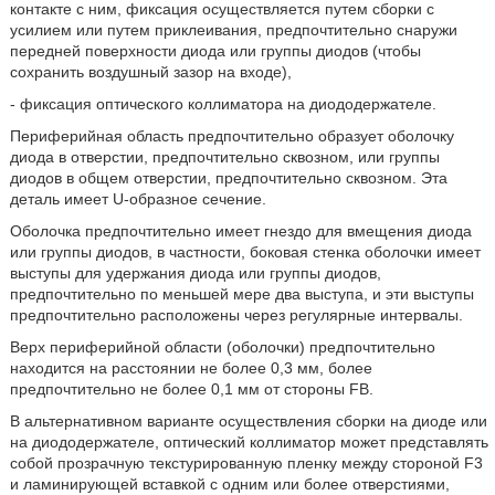
контакте с ним, фиксация осуществляется путем сборки с
усилием или путем приклеивания, предпочтительно снаружи
передней поверхности диода или группы диодов (чтобы
сохранить воздушный зазор на входе),
- фиксация оптического коллиматора на диододержателе.
Периферийная область предпочтительно образует оболочку
диода в отверстии, предпочтительно сквозном, или группы
диодов в общем отверстии, предпочтительно сквозном. Эта
деталь имеет U-образное сечение.
Оболочка предпочтительно имеет гнездо для вмещения диода
или группы диодов, в частности, боковая стенка оболочки имеет
выступы для удержания диода или группы диодов,
предпочтительно по меньшей мере два выступа, и эти выступы
предпочтительно расположены через регулярные интервалы.
Верх периферийной области (оболочки) предпочтительно
находится на расстоянии не более 0,3 мм, более
предпочтительно не более 0,1 мм от стороны FB.
В альтернативном варианте осуществления сборки на диоде или
на диододержателе, оптический коллиматор может представлять
собой прозрачную текстурированную пленку между стороной F3
и ламинирующей вставкой с одним или более отверстиями,