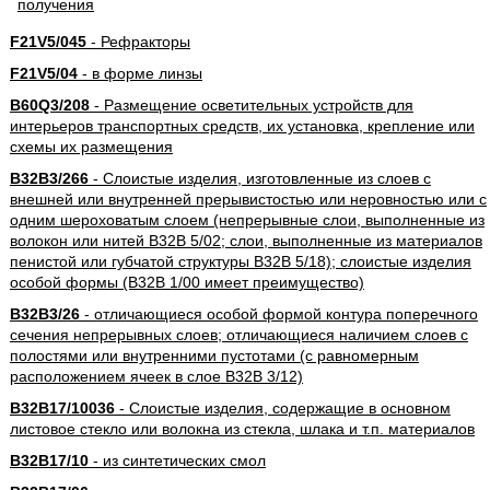
F21V5/045
- Рефракторы
F21V5/04
- в форме линзы
B60Q3/208
- Размещение осветительных устройств для
интерьеров транспортных средств, их установка, крепление или
схемы их размещения
B32B3/266
- Слоистые изделия, изготовленные из слоев с
внешней или внутренней прерывистостью или неровностью или с
одним шероховатым слоем (непрерывные слои, выполненные из
волокон или нитей B32B 5/02; слои, выполненные из материалов
пенистой или губчатой структуры B32B 5/18); слоистые изделия
особой формы (B32B 1/00 имеет преимущество)
B32B3/26
- отличающиеся особой формой контура поперечного
сечения непрерывных слоев; отличающиеся наличием слоев с
полостями или внутренними пустотами (с равномерным
расположением ячеек в слое B32B 3/12)
B32B17/10036
- Слоистые изделия, содержащие в основном
листовое стекло или волокна из стекла, шлака и т.п. материалов
B32B17/10
- из синтетических смол