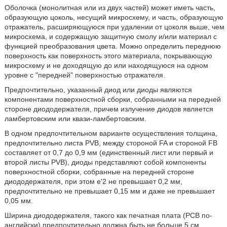
Оболочка (монолитная или из двух частей) может иметь часть,
образующую цоколь, несущий микросхему, и часть, образующую
отражатель, расширяющуюся при удалении от цоколя выше, чем
микросхема, и содержащую защитную смолу и/или материал с
функцией преобразования цвета. Можно определить переднюю
поверхность как поверхность этого материала, покрывающую
микросхему и не доходящую до или находящуюся на одном
уровне с "передней" поверхностью отражателя.
Предпочтительно, указанный диод или диоды являются
компонентами поверхностной сборки, собранными на передней
стороне диододержателя, причем излучение диодов является
ламбертовским или квази-ламбертовским.
В одном предпочтительном варианте осуществления толщина,
предпочтительно листа PVB, между стороной FA и стороной FB
составляет от 0,7 до 0,9 мм (единственный лист или первый и
второй листы PVB), диоды представляют собой компоненты
поверхностной сборки, собранные на передней стороне
диододержателя, при этом e'2 не превышает 0,2 мм,
предпочтительно не превышает 0,15 мм и даже не превышает
0,05 мм.
Ширина диододержателя, такого как печатная плата (PCB по-
английски) предпочтительно должна быть не больше 5 см,