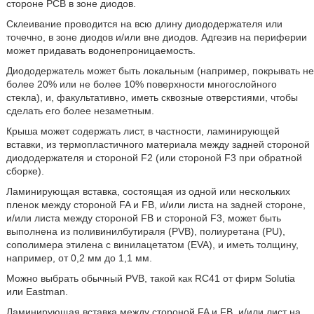
стороне PCB в зоне диодов.
Склеивание проводится на всю длину диододержателя или
точечно, в зоне диодов и/или вне диодов. Адгезив на периферии
может придавать водонепроницаемость.
Диододержатель может быть локальным (например, покрывать не
более 20% или не более 10% поверхности многослойного
стекла), и, факультативно, иметь сквозные отверстиями, чтобы
сделать его более незаметным.
Крыша может содержать лист, в частности, ламинирующей
вставки, из термопластичного материала между задней стороной
диододержателя и стороной F2 (или стороной F3 при обратной
сборке).
Ламинирующая вставка, состоящая из одной или нескольких
пленок между стороной FA и FB, и/или листа на задней стороне,
и/или листа между стороной FB и стороной F3, может быть
выполнена из поливинилбутираля (PVB), полиуретана (PU),
сополимера этилена с винилацетатом (EVA), и иметь толщину,
например, от 0,2 мм до 1,1 мм.
Можно выбрать обычный PVB, такой как RC41 от фирм Solutia
или Eastman.
Ламинирующая вставка между стороной FA и FB, и/или лист на