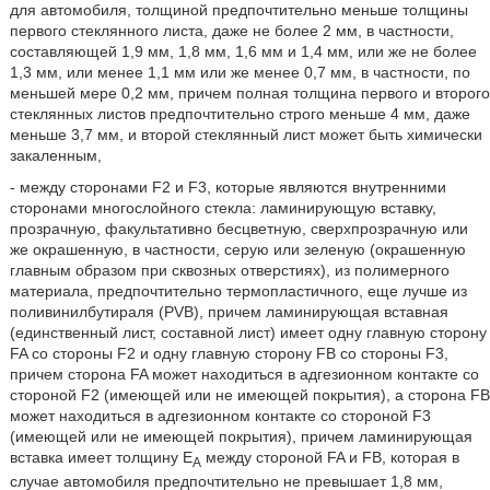
для автомобиля, толщиной предпочтительно меньше толщины
первого стеклянного листа, даже не более 2 мм, в частности,
составляющей 1,9 мм, 1,8 мм, 1,6 мм и 1,4 мм, или же не более
1,3 мм, или менее 1,1 мм или же менее 0,7 мм, в частности, по
меньшей мере 0,2 мм, причем полная толщина первого и второго
стеклянных листов предпочтительно строго меньше 4 мм, даже
меньше 3,7 мм, и второй стеклянный лист может быть химически
закаленным,
- между сторонами F2 и F3, которые являются внутренними
сторонами многослойного стекла: ламинирующую вставку,
прозрачную, факультативно бесцветную, сверхпрозрачную или
же окрашенную, в частности, серую или зеленую (окрашенную
главным образом при сквозных отверстиях), из полимерного
материала, предпочтительно термопластичного, еще лучше из
поливинилбутираля (PVB), причем ламинирующая вставная
(единственный лист, составной лист) имеет одну главную сторону
FA со стороны F2 и одну главную сторону FB со стороны F3,
причем сторона FA может находиться в адгезионном контакте со
стороной F2 (имеющей или не имеющей покрытия), а сторона FB
может находиться в адгезионном контакте со стороной F3
(имеющей или не имеющей покрытия), причем ламинирующая
вставка имеет толщину E
между стороной FA и FB, которая в
A
случае автомобиля предпочтительно не превышает 1,8 мм,