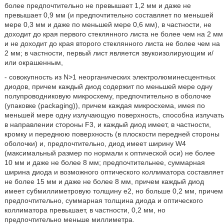
более предпочтительно не превышает 1,2 мм и даже не
превышает 0,9 мм (и предпочтительно составляет по меньшей
мере 0,3 мм и даже по меньшей мере 0,6 мм), в частности, не
доходит до края первого стеклянного листа не более чем на 2 мм
и не доходит до края второго стеклянного листа не более чем на
2 мм; в частности, первый лист является звукоизолирующим и/
или окрашенным,
- совокупность из N>1 неорганических электролюминесцентных
диодов, причем каждый диод содержит по меньшей мере одну
полупроводниковую микросхему, предпочтительно в оболочке
(упаковке (packaging)), причем каждая микросхема, имея по
меньшей мере одну излучающую поверхность, способна излучать
в направлении стороны F3, и каждый диод имеет, в частности,
кромку и переднюю поверхность (в плоскости передней стороны
оболочки) и, предпочтительно, диод имеет ширину W4
(максимальный размер по нормали к оптической оси) не более
10 мм и даже не более 8 мм; предпочтительнее, суммарная
ширина диода и возможного оптического коллиматора составляет
не более 15 мм и даже не более 8 мм, причем каждый диод
имеет субмиллиметровую толщину e2, но больше 0,2 мм, причем
предпочтительно, суммарная толщина диода и оптического
коллиматора превышает, в частности, 0,2 мм, но
предпочтительно меньше миллиметра.