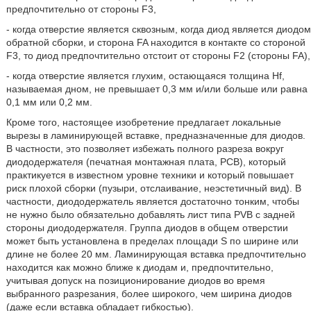
предпочтительно от стороны F3,
- когда отверстие является сквозным, когда диод является диодом
обратной сборки, и сторона FA находится в контакте со стороной
F3, то диод предпочтительно отстоит от стороны F2 (стороны FA),
- когда отверстие является глухим, остающаяся толщина Hf,
называемая дном, не превышает 0,3 мм и/или больше или равна
0,1 мм или 0,2 мм.
Кроме того, настоящее изобретение предлагает локальные
вырезы в ламинирующей вставке, предназначенные для диодов.
В частности, это позволяет избежать полного разреза вокруг
диододержателя (печатная монтажная плата, PCB), который
практикуется в известном уровне техники и который повышает
риск плохой сборки (пузыри, отслаивание, неэстетичный вид). В
частности, диододержатель является достаточно тонким, чтобы
не нужно было обязательно добавлять лист типа PVB с задней
стороны диододержателя. Группа диодов в общем отверстии
может быть установлена в пределах площади S по ширине или
длине не более 20 мм. Ламинирующая вставка предпочтительно
находится как можно ближе к диодам и, предпочтительно,
учитывая допуск на позиционирование диодов во время
выбранного разрезания, более широкого, чем ширина диодов
(даже если вставка обладает гибкостью).