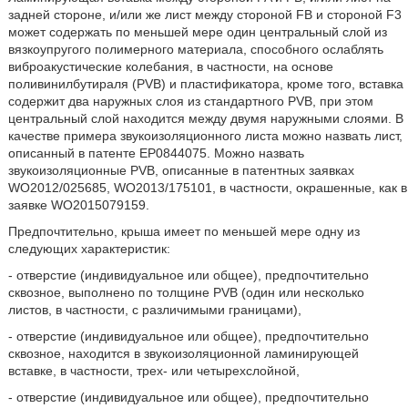
задней стороне, и/или же лист между стороной FB и стороной F3
может содержать по меньшей мере один центральный слой из
вязкоупругого полимерного материала, способного ослаблять
виброакустические колебания, в частности, на основе
поливинилбутираля (PVB) и пластификатора, кроме того, вставка
содержит два наружных слоя из стандартного PVB, при этом
центральный слой находится между двумя наружными слоями. В
качестве примера звукоизоляционного листа можно назвать лист,
описанный в патенте EP0844075. Можно назвать
звукоизоляционные PVB, описанные в патентных заявках
WO2012/025685, WO2013/175101, в частности, окрашенные, как в
заявке WO2015079159.
Предпочтительно, крыша имеет по меньшей мере одну из
следующих характеристик:
- отверстие (индивидуальное или общее), предпочтительно
сквозное, выполнено по толщине PVB (один или несколько
листов, в частности, с различимыми границами),
- отверстие (индивидуальное или общее), предпочтительно
сквозное, находится в звукоизоляционной ламинирующей
вставке, в частности, трех- или четырехслойной,
- отверстие (индивидуальное или общее), предпочтительно