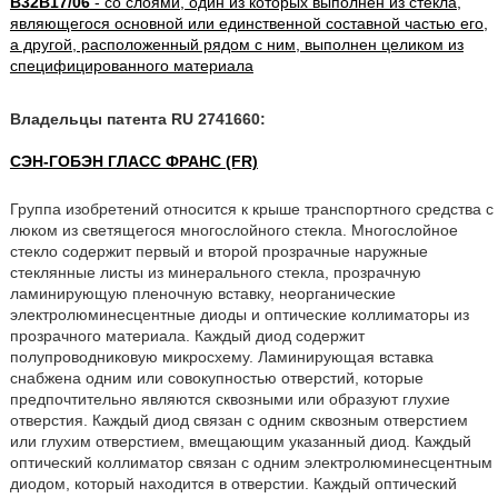
B32B17/06
- со слоями, один из которых выполнен из стекла,
являющегося основной или единственной составной частью его,
а другой, расположенный рядом с ним, выполнен целиком из
специфицированного материала
Владельцы патента RU 2741660:
СЭН-ГОБЭН ГЛАСС ФРАНС (FR)
Группа изобретений относится к крыше транспортного средства с
люком из светящегося многослойного стекла. Многослойное
стекло содержит первый и второй прозрачные наружные
стеклянные листы из минерального стекла, прозрачную
ламинирующую пленочную вставку, неорганические
электролюминесцентные диоды и оптические коллиматоры из
прозрачного материала. Каждый диод содержит
полупроводниковую микросхему. Ламинирующая вставка
снабжена одним или совокупностью отверстий, которые
предпочтительно являются сквозными или образуют глухие
отверстия. Каждый диод связан с одним сквозным отверстием
или глухим отверстием, вмещающим указанный диод. Каждый
оптический коллиматор связан с одним электролюминесцентным
диодом, который находится в отверстии. Каждый оптический