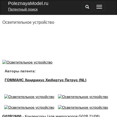
PoleznayaModel.ru
Патентный поиск
Осветительное устройство
Авторы патента:
ГОММАНС Хендрикус Хюбертус Петрус (NL)
G02B19/00
- Конденсоры (для микроскопов G02B 21/08)