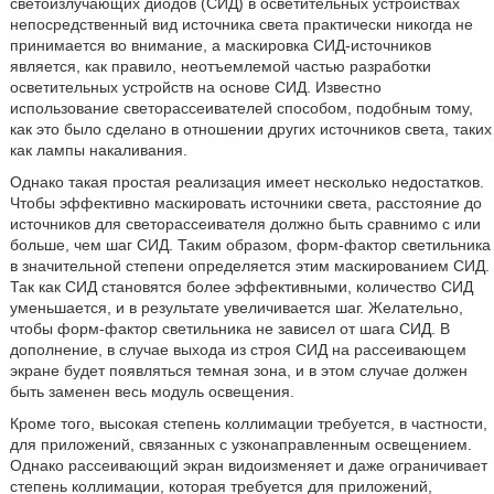
светоизлучающих диодов (СИД) в осветительных устройствах
непосредственный вид источника света практически никогда не
принимается во внимание, а маскировка СИД-источников
является, как правило, неотъемлемой частью разработки
осветительных устройств на основе СИД. Известно
использование светорассеивателей способом, подобным тому,
как это было сделано в отношении других источников света, таких
как лампы накаливания.
Однако такая простая реализация имеет несколько недостатков.
Чтобы эффективно маскировать источники света, расстояние до
источников для светорассеивателя должно быть сравнимо с или
больше, чем шаг СИД. Таким образом, форм-фактор светильника
в значительной степени определяется этим маскированием СИД.
Так как СИД становятся более эффективными, количество СИД
уменьшается, и в результате увеличивается шаг. Желательно,
чтобы форм-фактор светильника не зависел от шага СИД. В
дополнение, в случае выхода из строя СИД на рассеивающем
экране будет появляться темная зона, и в этом случае должен
быть заменен весь модуль освещения.
Кроме того, высокая степень коллимации требуется, в частности,
для приложений, связанных с узконаправленным освещением.
Однако рассеивающий экран видоизменяет и даже ограничивает
степень коллимации, которая требуется для приложений,