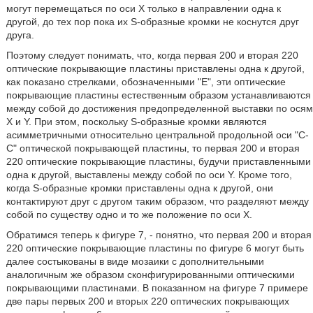
могут перемещаться по оси X только в направлении одна к
другой, до тех пор пока их S-образные кромки не коснутся друг
друга.
Поэтому следует понимать, что, когда первая 200 и вторая 220
оптические покрывающие пластины приставлены одна к другой,
как показано стрелками, обозначенными "Е", эти оптические
покрывающие пластины естественным образом устанавливаются
между собой до достижения предопределенной выставки по осям
X и Y. При этом, поскольку S-образные кромки являются
асимметричными относительно центральной продольной оси "С-
С" оптической покрывающей пластины, то первая 200 и вторая
220 оптические покрывающие пластины, будучи приставленными
одна к другой, выставлены между собой по оси Y. Кроме того,
когда S-образные кромки приставлены одна к другой, они
контактируют друг с другом таким образом, что разделяют между
собой по существу одно и то же положение по оси X.
Обратимся теперь к фигуре 7, - понятно, что первая 200 и вторая
220 оптические покрывающие пластины по фигуре 6 могут быть
далее состыкованы в виде мозаики с дополнительными
аналогичным же образом сконфигурированными оптическими
покрывающими пластинами. В показанном на фигуре 7 примере
две пары первых 200 и вторых 220 оптических покрывающих