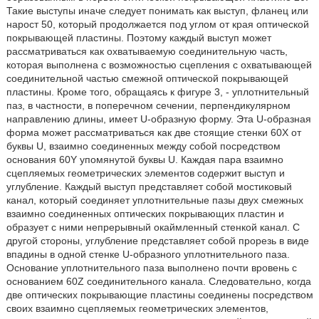
Такие выступы иначе следует понимать как выступ, фланец или
нарост 50, который продолжается под углом от края оптической
покрывающей пластины. Поэтому каждый выступ может
рассматриваться как охватываемую соединительную часть,
которая выполнена с возможностью сцепления с охватывающей
соединительной частью смежной оптической покрывающей
пластины. Кроме того, обращаясь к фигуре 3, - уплотнительный
паз, в частности, в поперечном сечении, перпендикулярном
направлению длины, имеет U-образную форму. Эта U-образная
форма может рассматриваться как две стоящие стенки 60X от
буквы U, взаимно соединенных между собой посредством
основания 60Y упомянутой буквы U. Каждая пара взаимно
сцепляемых геометрических элементов содержит выступ и
углубление. Каждый выступ представляет собой мостиковый
канал, который соединяет уплотнительные пазы двух смежных
взаимно соединенных оптических покрывающих пластин и
образует с ними непрерывный окаймленный стенкой канал. С
другой стороны, углубление представляет собой прорезь в виде
впадины в одной стенке U-образного уплотнительного паза.
Основание уплотнительного паза выполнено почти вровень с
основанием 60Z соединительного канала. Следовательно, когда
две оптических покрывающие пластины соединены посредством
своих взаимно сцепляемых геометрических элементов,