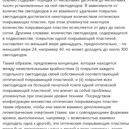
обычно содержит порядка от нескольких десятков до нескольких
тысяч установленных на ней светодиодов. В зависимости от
количества светодиодов и их взаимного удаления покрытие
светодиодов достигается некоторым количеством оптических
покрывающих пластин, при этом упомянутое некоторое
количество покрывающих пластин исчисляется от двух до около
сотни. Другими словами, количество светодиодов, содержащихся
в подмножестве, покрытом одной покрывающей пластиной,
составляет по меньшей мере двенадцать, предпочтительно, - по
меньшей мере 24, например 40, но может доходить до около 300
светодиодов.
Таким образом, предложена концепция, которая находится
между нежелательными крайностями (i) покрытия каждого
отдельного светодиода своей собственной соответствующей
оптической покрывающей пластиной, и (ii) покрытия всех
светодиодов на большой печатной плате одной оптической
покрывающей пластиной, что влечет за собой проблемы,
упомянутые при описании уровня техники. Посредством
конфигурации множества оптических покрывающих пластин
таким образом, чтобы они имели взаимно дополняющие
геометрические очертания (такие, как с совпадающими формами
кромок, выполненных, например, с возможностью взаимно
подходить одна к другой), эти оптические покрывающие пластины
могут быть приставлены одна к другой в виде черепицы, таким