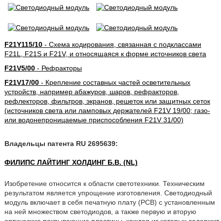
F21Y115/10
- Схема кодирования, связанная с подклассами
F21L, F21S и F21V, и относящаяся к форме источников света
F21V5/00
- Рефракторы
F21V17/00
- Крепление составных частей осветительных
устройств, например абажуров, шаров, рефракторов,
рефлекторов, фильтров, экранов, решеток или защитных сеток
(источников света или ламповых держателей F21V 19/00; газо-
или водонепроницаемые приспособления F21V 31/00)
Владельцы патента RU 2695639:
ФИЛИПС ЛАЙТИНГ ХОЛДИНГ Б.В. (NL)
Изобретение относится к области светотехники. Техническим
результатом является упрощение изготовления. Светодиодный
модуль включает в себя печатную плату (PCB) с установленным
на ней множеством светодиодов, а также первую и вторую