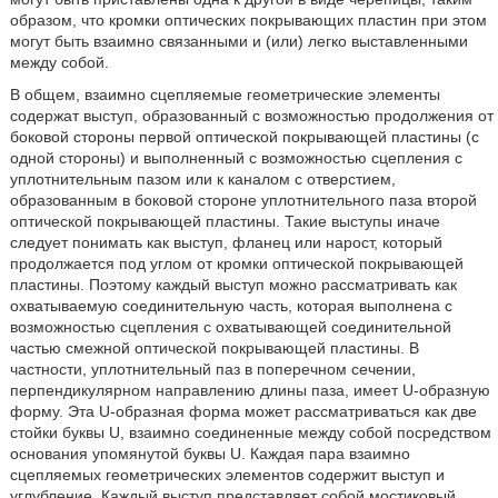
образом, что кромки оптических покрывающих пластин при этом
могут быть взаимно связанными и (или) легко выставленными
между собой.
В общем, взаимно сцепляемые геометрические элементы
содержат выступ, образованный с возможностью продолжения от
боковой стороны первой оптической покрывающей пластины (с
одной стороны) и выполненный с возможностью сцепления с
уплотнительным пазом или к каналом с отверстием,
образованным в боковой стороне уплотнительного паза второй
оптической покрывающей пластины. Такие выступы иначе
следует понимать как выступ, фланец или нарост, который
продолжается под углом от кромки оптической покрывающей
пластины. Поэтому каждый выступ можно рассматривать как
охватываемую соединительную часть, которая выполнена с
возможностью сцепления с охватывающей соединительной
частью смежной оптической покрывающей пластины. В
частности, уплотнительный паз в поперечном сечении,
перпендикулярном направлению длины паза, имеет U-образную
форму. Эта U-образная форма может рассматриваться как две
стойки буквы U, взаимно соединенные между собой посредством
основания упомянутой буквы U. Каждая пара взаимно
сцепляемых геометрических элементов содержит выступ и
углубление. Каждый выступ представляет собой мостиковый