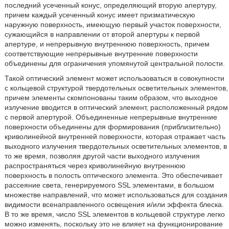
последний усеченный конус, определяющий вторую апертуру,
причем каждый усеченный конус имеет призматическую
наружную поверхность, имеющую первый участок поверхности,
сужающийся в направлении от второй апертуры к первой
апертуре, и непрерывную внутреннюю поверхность, причем
соответствующие непрерывные внутренние поверхности
объединены для ограничения упомянутой центральной полости.
Такой оптический элемент может использоваться в совокупности
с кольцевой структурой твердотельных осветительных элементов,
причем элементы скомпонованы таким образом, что выходное
излучение вводится в оптический элемент, расположенный рядом
с первой апертурой. Объединенные непрерывные внутренние
поверхности объединены для формирования (приблизительно)
криволинейной внутренней поверхности, которая отражает часть
выходного излучения твердотельных осветительных элементов, в
то же время, позволяя другой части выходного излучения
распространяться через криволинейную внутреннюю
поверхность в полость оптического элемента. Это обеспечивает
рассеяние света, генерируемого SSL элементами, в большом
множестве направлений, что может использоваться для создания
видимости всенаправленного освещения и/или эффекта блеска.
В то же время, число SSL элементов в кольцевой структуре легко
можно изменять, поскольку это не влияет на функционирование