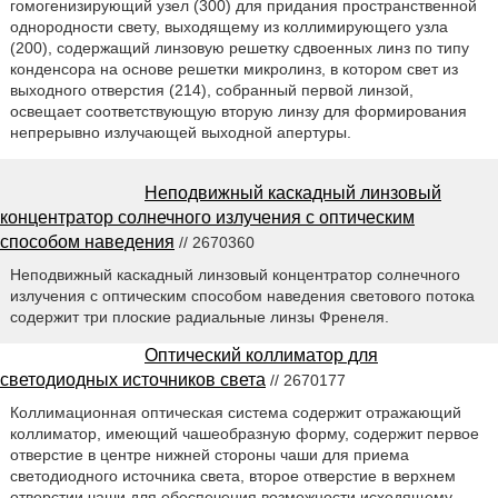
гомогенизирующий узел (300) для придания пространственной
однородности свету, выходящему из коллимирующего узла
(200), содержащий линзовую решетку сдвоенных линз по типу
конденсора на основе решетки микролинз, в котором свет из
выходного отверстия (214), собранный первой линзой,
освещает соответствующую вторую линзу для формирования
непрерывно излучающей выходной апертуры.
Неподвижный каскадный линзовый
концентратор солнечного излучения с оптическим
способом наведения
// 2670360
Неподвижный каскадный линзовый концентратор солнечного
излучения с оптическим способом наведения светового потока
содержит три плоские радиальные линзы Френеля.
Оптический коллиматор для
светодиодных источников света
// 2670177
Коллимационная оптическая система содержит отражающий
коллиматор, имеющий чашеобразную форму, содержит первое
отверстие в центре нижней стороны чаши для приема
светодиодного источника света, второе отверстие в верхнем
отверстии чаши для обеспечения возможности исходящему