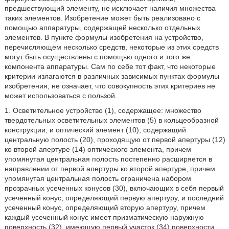
предшествующий элементу, не исключает наличия множества
таких элементов. Изобретение может быть реализовано с
помощью аппаратуры, содержащей несколько отдельных
элементов. В пункте формулы изобретения на устройство,
перечисляющем несколько средств, некоторые из этих средств
могут быть осуществлены с помощью одного и того же
компонента аппаратуры. Сам по себе тот факт, что некоторые
критерии излагаются в различных зависимых пунктах формулы
изобретения, не означает, что совокупность этих критериев не
может использоваться с пользой.
1. Осветительное устройство (1), содержащее: множество
твердотельных осветительных элементов (5) в кольцеобразной
конструкции; и оптический элемент (10), содержащий
центральную полость (20), проходящую от первой апертуры (12)
ко второй апертуре (14) оптического элемента, причем
упомянутая центральная полость постепенно расширяется в
направлении от первой апертуры ко второй апертуре, причем
упомянутая центральная полость ограничена набором
прозрачных усеченных конусов (30), включающих в себя первый
усеченный конус, определяющий первую апертуру, и последний
усеченный конус, определяющий вторую апертуру, причем
каждый усеченный конус имеет призматическую наружную
поверхность (32), имеющую первый участок (34) поверхности,