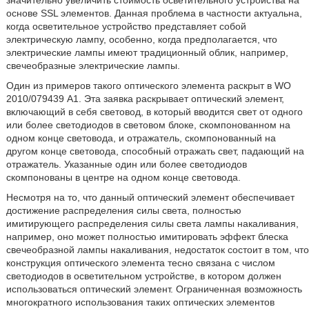
значительно увеличить стоимость осветительного устройства на
основе SSL элементов. Данная проблема в частности актуальна,
когда осветительное устройство представляет собой
электрическую лампу, особенно, когда предполагается, что
электрические лампы имеют традиционный облик, например,
свечеобразные электрические лампы.
Один из примеров такого оптического элемента раскрыт в WO
2010/079439 А1. Эта заявка раскрывает оптический элемент,
включающий в себя световод, в который вводится свет от одного
или более светодиодов в световом блоке, скомпонованном на
одном конце световода, и отражатель, скомпонованный на
другом конце световода, способный отражать свет, падающий на
отражатель. Указанные один или более светодиодов
скомпонованы в центре на одном конце световода.
Несмотря на то, что данный оптический элемент обеспечивает
достижение распределения силы света, полностью
имитирующего распределения силы света лампы накаливания,
например, оно может полностью имитировать эффект блеска
свечеобразной лампы накаливания, недостаток состоит в том, что
конструкция оптического элемента тесно связана с числом
светодиодов в осветительном устройстве, в котором должен
использоваться оптический элемент. Ограниченная возможность
многократного использования таких оптических элементов