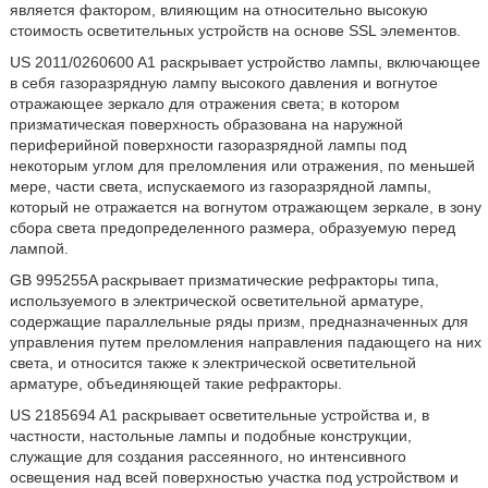
является фактором, влияющим на относительно высокую
стоимость осветительных устройств на основе SSL элементов.
US 2011/0260600 A1 раскрывает устройство лампы, включающее
в себя газоразрядную лампу высокого давления и вогнутое
отражающее зеркало для отражения света; в котором
призматическая поверхность образована на наружной
периферийной поверхности газоразрядной лампы под
некоторым углом для преломления или отражения, по меньшей
мере, части света, испускаемого из газоразрядной лампы,
который не отражается на вогнутом отражающем зеркале, в зону
сбора света предопределенного размера, образуемую перед
лампой.
GB 995255A раскрывает призматические рефракторы типа,
используемого в электрической осветительной арматуре,
содержащие параллельные ряды призм, предназначенных для
управления путем преломления направления падающего на них
света, и относится также к электрической осветительной
арматуре, объединяющей такие рефракторы.
US 2185694 A1 раскрывает осветительные устройства и, в
частности, настольные лампы и подобные конструкции,
служащие для создания рассеянного, но интенсивного
освещения над всей поверхностью участка под устройством и