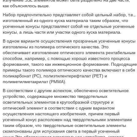
излучение SSL элементов может быть разделено на две части,
как объяснялось выше.
Набор предпочтительно представляет собой цельный набор, т.е.,
изготовленный из одного куска материала таким образом, что
усеченные конусы представляют собой не отдельные усеченные
конусы, а лишь части или участки одного куска материала.
В одном варианте осуществления прозрачные усеченные конусы
изготовлены из полимера оптического качества. Это
обеспечивает изготовление оптического элемента рентабельным
способом, например, с помощью хорошо известного процесса
формования, такого как инжекционное формование. Подходящие
примеры такого полимера оптического качества включают в себя
поликарбонат (PC), полиэтилентерефталат (PET) и
полиметилметакрилат (РММА).
В соответствии с другим аспектом, обеспечено осветительное
устройство, содержащее множество твердотельных
осветительных элементов в кругообразной структуре и
оптический элемент в соответствии с одним вариантом
осуществления настоящего изобретения, причем первый
усеченный конус расположен над твердотельными элементами
таким образом, что твердотельные осветительные элементы
скомпонованы для испускания света в первый усеченный