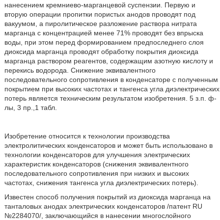
нанесением кремниево-марганцевой суспензии. Первую и
вторую операции пропитки пористых анодов проводят под
вакуумом, а пиролитическое разложение раствора нитрата
марганца с концентрацией менее 71% проводят без впрыска
воды, при этом перед формированием предпоследнего слоя
диоксида марганца проводят обработку покрытия диоксида
марганца раствором реагентов, содержащим азотную кислоту и
перекись водорода. Снижение эквивалентного
последовательного сопротивления в конденсаторе с полученным
покрытием при высоких частотах и тангенса угла диэлектрических
потерь является техническим результатом изобретения. 5 з.п. ф-
лы, 3 пр.,1 табл.
Изобретение относится к технологии производства
электролитических конденсаторов и может быть использовано в
технологии конденсаторов для улучшения электрических
характеристик конденсаторов (снижения эквивалентного
последовательного сопротивления при низких и высоких
частотах, снижения тангенса угла диэлектрических потерь).
Известен способ получения покрытий из диоксида марганца на
танталовых анодах электрических конденсаторов /патент RU
№2284070/, заключающийся в нанесении многослойного