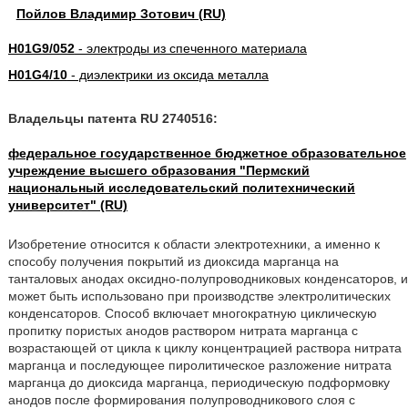
Пойлов Владимир Зотович (RU)
H01G9/052
- электроды из спеченного материала
H01G4/10
- диэлектрики из оксида металла
Владельцы патента RU 2740516:
федеральное государственное бюджетное образовательное
учреждение высшего образования "Пермский
национальный исследовательский политехнический
университет" (RU)
Изобретение относится к области электротехники, а именно к
способу получения покрытий из диоксида марганца на
танталовых анодах оксидно-полупроводниковых конденсаторов, и
может быть использовано при производстве электролитических
конденсаторов. Способ включает многократную циклическую
пропитку пористых анодов раствором нитрата марганца с
возрастающей от цикла к циклу концентрацией раствора нитрата
марганца и последующее пиролитическое разложение нитрата
марганца до диоксида марганца, периодическую подформовку
анодов после формирования полупроводникового слоя с