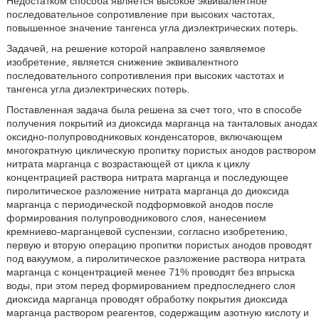
Недостатком способа является высокое эквивалентное
последовательное сопротивление при высоких частотах,
повышенное значение тангенса угла диэлектрических потерь.
Задачей, на решение которой направлено заявляемое
изобретение, является снижение эквивалентного
последовательного сопротивления при высоких частотах и
тангенса угла диэлектрических потерь.
Поставленная задача была решена за счет того, что в способе
получения покрытий из диоксида марганца на танталовых анодах
оксидно-полупроводниковых конденсаторов, включающем
многократную циклическую пропитку пористых анодов раствором
нитрата марганца с возрастающей от цикла к циклу
концентрацией раствора нитрата марганца и последующее
пиролитическое разложение нитрата марганца до диоксида
марганца с периодической подформовкой анодов после
формирования полупроводникового слоя, нанесением
кремниево-марганцевой суспензии, согласно изобретению,
первую и вторую операцию пропитки пористых анодов проводят
под вакуумом, а пиролитическое разложение раствора нитрата
марганца с концентрацией менее 71% проводят без впрыска
воды, при этом перед формированием предпоследнего слоя
диоксида марганца проводят обработку покрытия диоксида
марганца раствором реагентов, содержащим азотную кислоту и