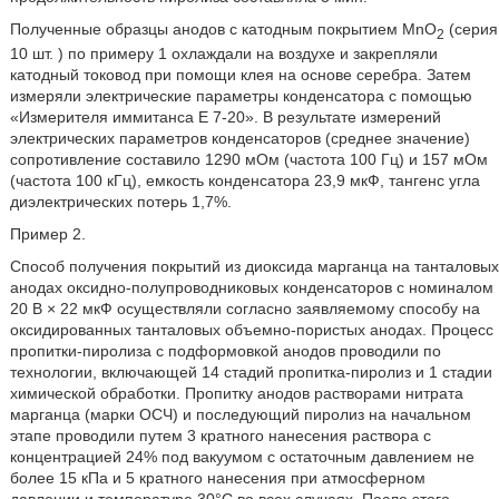
Полученные образцы анодов с катодным покрытием MnO
(серия
2
10 шт. ) по примеру 1 охлаждали на воздухе и закрепляли
катодный токовод при помощи клея на основе серебра. Затем
измеряли электрические параметры конденсатора с помощью
«Измерителя иммитанса Е 7-20». В результате измерений
электрических параметров конденсаторов (среднее значение)
сопротивление составило 1290 мОм (частота 100 Гц) и 157 мОм
(частота 100 кГц), емкость конденсатора 23,9 мкФ, тангенс угла
диэлектрических потерь 1,7%.
Пример 2.
Способ получения покрытий из диоксида марганца на танталовых
анодах оксидно-полупроводниковых конденсаторов с номиналом
20 В × 22 мкФ осуществляли согласно заявляемому способу на
оксидированных танталовых объемно-пористых анодах. Процесс
пропитки-пиролиза с подформовкой анодов проводили по
технологии, включающей 14 стадий пропитка-пиролиз и 1 стадии
химической обработки. Пропитку анодов растворами нитрата
марганца (марки ОСЧ) и последующий пиролиз на начальном
этапе проводили путем 3 кратного нанесения раствора с
концентрацией 24% под вакуумом с остаточным давлением не
более 15 кПа и 5 кратного нанесения при атмосферном
давлении и температуре 30°С во всех случаях. После этого