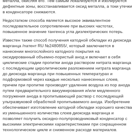
металла, окисляя его. Тем самым локализуются и изолируются
дефектные зоны, восстанавливается оксид металла, а токи утечки
в конденсаторе снижаются.
Недостатком способа является высокое эквивалентное
последовательное сопротивление при высоких частотах,
повышенное значение тангенса угла диэлектрических потерь.
Известен также способ получения катодной обкладки из диоксида
марганца /патент RU №2480855/, который заключается в
нанесении многослойного катодного покрытия на
оксидированный объемно-пористый анод и включает в себя
циклические стадии пропитки анода раствором нитрата марганца
с последующим циролитическим разложением нитрата марганца
до диоксида марганца при повышенных температурах и
подформовкой через каждые несколько нанесенных слоев,
причем при пропитке производят удаление воздуха из пор анода
путем предварительного вакуумирования и/или медленного
погружения анода в пропитывающий раствор с последующей
ультразвуковой обработкой пропитываемого анода. Изобретение
обеспечивает изготовление катодной обкладки хорошего качества
из уменьшенного количества слоев диоксида марганца и
позволяет получить оксидно-полупроводниковый конденсатор с
высокими электрическими характеристиками при сокращенном
технологическом цикле и сниженном расходе материалов.