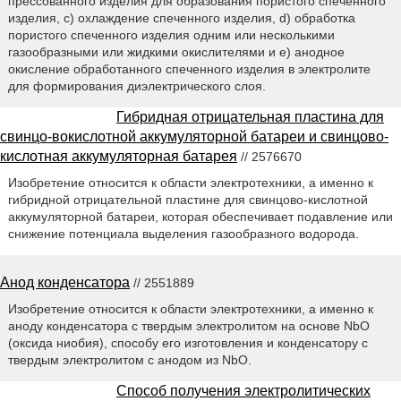
прессованного изделия для образования пористого спеченного
изделия, c) охлаждение спеченного изделия, d) обработка
пористого спеченного изделия одним или несколькими
газообразными или жидкими окислителями и e) анодное
окисление обработанного спеченного изделия в электролите
для формирования диэлектрического слоя.
Гибридная отрицательная пластина для
свинцо-вокислотной аккумуляторной батареи и свинцово-
кислотная аккумуляторная батарея
// 2576670
Изобретение относится к области электротехники, а именно к
гибридной отрицательной пластине для свинцово-кислотной
аккумуляторной батареи, которая обеспечивает подавление или
снижение потенциала выделения газообразного водорода.
Анод конденсатора
// 2551889
Изобретение относится к области электротехники, а именно к
аноду конденсатора с твердым электролитом на основе NbO
(оксида ниобия), способу его изготовления и конденсатору с
твердым электролитом с анодом из NbO.
Способ получения электролитических