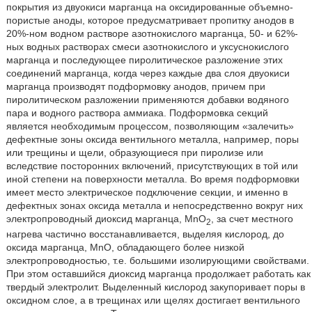
покрытия из двуокиси марганца на оксидированные объемно-
пористые аноды, которое предусматривает пропитку анодов в
20%-ном водном растворе азотнокислого марганца, 50- и 62%-
ных водных растворах смеси азотнокислого и уксуснокислого
марганца и последующее пиролитическое разложение этих
соединений марганца, когда через каждые два слоя двуокиси
марганца производят подформовку анодов, причем при
пиролитическом разложении применяются добавки водяного
пара и водного раствора аммиака. Подформовка секций
является необходимым процессом, позволяющим «залечить»
дефектные зоны оксида вентильного металла, например, поры
или трещины и щели, образующиеся при пиролизе или
вследствие посторонних включений, присутствующих в той или
иной степени на поверхности металла. Во время подформовки
имеет место электрическое подключение секции, и именно в
дефектных зонах оксида металла и непосредственно вокруг них
электропроводный диоксид марганца, MnO
, за счет местного
2
нагрева частично восстанавливается, выделяя кислород, до
оксида марганца, MnO, обладающего более низкой
электропроводностью, т.е. большими изолирующими свойствами.
При этом оставшийся диоксид марганца продолжает работать как
твердый электролит. Выделенный кислород закупоривает поры в
оксидном слое, а в трещинах или щелях достигает вентильного