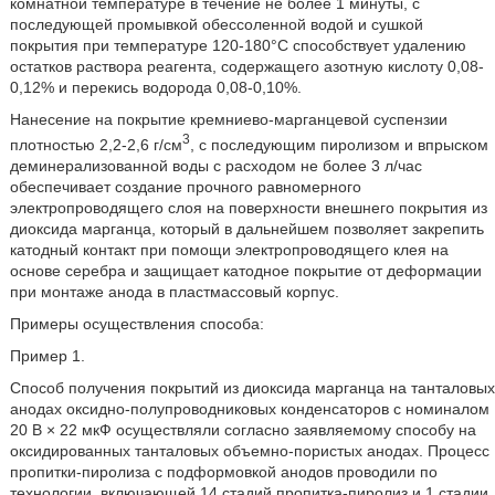
комнатной температуре в течение не более 1 минуты, с
последующей промывкой обессоленной водой и сушкой
покрытия при температуре 120-180°С способствует удалению
остатков раствора реагента, содержащего азотную кислоту 0,08-
0,12% и перекись водорода 0,08-0,10%.
Нанесение на покрытие кремниево-марганцевой суспензии
3
плотностью 2,2-2,6 г/см
, с последующим пиролизом и впрыском
деминерализованной воды с расходом не более 3 л/час
обеспечивает создание прочного равномерного
электропроводящего слоя на поверхности внешнего покрытия из
диоксида марганца, который в дальнейшем позволяет закрепить
катодный контакт при помощи электропроводящего клея на
основе серебра и защищает катодное покрытие от деформации
при монтаже анода в пластмассовый корпус.
Примеры осуществления способа:
Пример 1.
Способ получения покрытий из диоксида марганца на танталовых
анодах оксидно-полупроводниковых конденсаторов с номиналом
20 В × 22 мкФ осуществляли согласно заявляемому способу на
оксидированных танталовых объемно-пористых анодах. Процесс
пропитки-пиролиза с подформовкой анодов проводили по
технологии, включающей 14 стадий пропитка-пиролиз и 1 стадии