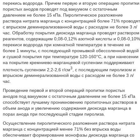
перекись водорода. Причем первую и вторую операцию пропитки
пористых анодов проводят под вакуумом с остаточным
давлением не более 15 кПа. Пиролитическое разложение
раствора нитрата марганца с концентрацией более 71% проводят
с впрыском деминерализованной воды с расходом не более 3 л/
час. Обработку покрытия диоксида марганца проводят раствором
реагентов, содержащим 0,08-0,12% азотной кислоты и 0,08-0,10%
перекиси водорода при комнатной температуре в течение не
более 1 минуты, с последующей промывкой обессоленной водой
и сушкой покрытия при температуре 120-160°С, а при нанесении
на покрытие кремниево-марганцевой суспензии поддерживают
3
плотность суспензии 2,2-2,6 г/см
, с последующим пиролизом и
впрыском деминерализованной воды с расходом не более 3 л/
час.
Проведение первой и второй операций пропитки пористых
анодов под вакуумом с остаточным давлением не более 15 кПа
способствует лучшему проникновению пропиточных растворов в
объем анода и увеличению содержания диоксида марганца в
порах анода при последующей стадии пиролиза.
Осуществление пиролитического разложения раствора нитрата
марганца с концентрацией менее 71% без впрыска воды
обеспечивает формирование монофазы диоксида марганца со