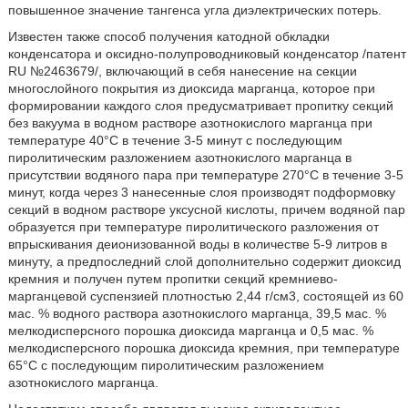
повышенное значение тангенса угла диэлектрических потерь.
Известен также способ получения катодной обкладки
конденсатора и оксидно-полупроводниковый конденсатор /патент
RU №2463679/, включающий в себя нанесение на секции
многослойного покрытия из диоксида марганца, которое при
формировании каждого слоя предусматривает пропитку секций
без вакуума в водном растворе азотнокислого марганца при
температуре 40°С в течение 3-5 минут с последующим
пиролитическим разложением азотнокислого марганца в
присутствии водяного пара при температуре 270°С в течение 3-5
минут, когда через 3 нанесенные слоя производят подформовку
секций в водном растворе уксусной кислоты, причем водяной пар
образуется при температуре пиролитического разложения от
впрыскивания деионизованной воды в количестве 5-9 литров в
минуту, а предпоследний слой дополнительно содержит диоксид
кремния и получен путем пропитки секций кремниево-
марганцевой суспензией плотностью 2,44 г/см3, состоящей из 60
мас. % водного раствора азотнокислого марганца, 39,5 мас. %
мелкодисперсного порошка диоксида марганца и 0,5 мас. %
мелкодисперсного порошка диоксида кремния, при температуре
65°С с последующим пиролитическим разложением
азотнокислого марганца.