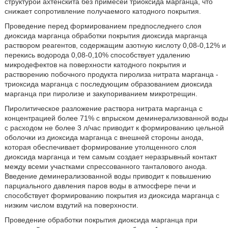
структурой ахтенскита без примесей триоксида марганца, что
снижает сопротивление получаемого катодного покрытия.
Проведение перед формированием предпоследнего слоя
диоксида марганца обработки покрытия диоксида марганца
раствором реагентов, содержащим азотную кислоту 0,08-0,12% и
перекись водорода 0,08-0,10% способствует удалению
микродефектов на поверхности катодного покрытия и
растворению побочного продукта пиролиза нитрата марганца -
триоксида марганца с последующим образованием диоксида
марганца при пиролизе и закупориванием микротрещин.
Пиролитическое разложение раствора нитрата марганца с
концентрацией более 71% с впрыском деминерализованной воды
с расходом не более 3 л/час приводит к формированию цельной
оболочки из диоксида марганца с внешней стороны анода,
которая обеспечивает формирование утолщенного слоя
диоксида марганца и тем самым создает неразрывный контакт
между всеми участками спрессованного танталового анода.
Введение деминерализованной воды приводит к повышению
парциального давления паров воды в атмосфере печи и
способствует формированию покрытия из диоксида марганца с
низким числом вздутий на поверхности.
Проведение обработки покрытия диоксида марганца при