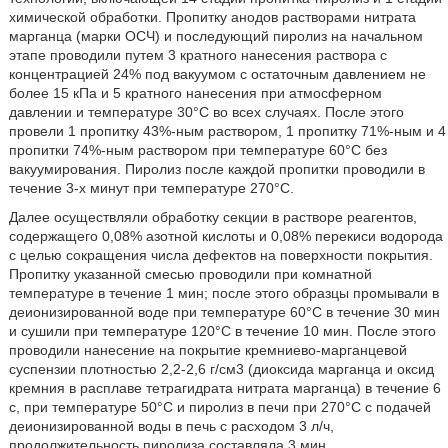
химической обработки. Пропитку анодов растворами нитрата
марганца (марки ОСЧ) и последующий пиролиз на начальном
этапе проводили путем 3 кратного нанесения раствора с
концентрацией 24% под вакуумом с остаточным давлением не
более 15 кПа и 5 кратного нанесения при атмосферном
давлении и температуре 30°С во всех случаях. После этого
провели 1 пропитку 43%-ным раствором, 1 пропитку 71%-ным и 4
пропитки 74%-ным раствором при температуре 60°С без
вакуумирования. Пиролиз после каждой пропитки проводили в
течение 3-х минут при температуре 270°С.
Далее осуществляли обработку секции в растворе реагентов,
содержащего 0,08% азотной кислоты и 0,08% перекиси водорода
с целью сокращения числа дефектов на поверхности покрытия.
Пропитку указанной смесью проводили при комнатной
температуре в течение 1 мин; после этого образцы промывали в
деионизированной воде при температуре 60°С в течение 30 мин
и сушили при температуре 120°С в течение 10 мин. После этого
проводили нанесение на покрытие кремниево-марганцевой
суспензии плотностью 2,2-2,6 г/см3 (диоксида марганца и оксид
кремния в расплаве тетрагидрата нитрата марганца) в течение 6
с, при температуре 50°С и пиролиз в печи при 270°С с подачей
деионизированной воды в печь с расходом 3 л/ч,
продолжительность пиролиза составляла 3 мин.