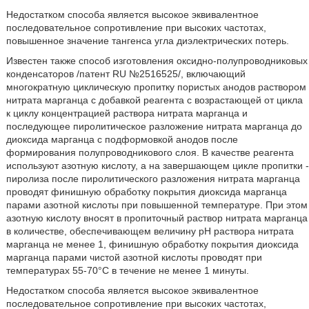
Недостатком способа является высокое эквивалентное
последовательное сопротивление при высоких частотах,
повышенное значение тангенса угла диэлектрических потерь.
Известен также способ изготовления оксидно-полупроводниковых
конденсаторов /патент RU №2516525/, включающий
многократную циклическую пропитку пористых анодов раствором
нитрата марганца с добавкой реагента с возрастающей от цикла
к циклу концентрацией раствора нитрата марганца и
последующее пиролитическое разложение нитрата марганца до
диоксида марганца с подформовкой анодов после
формирования полупроводникового слоя. В качестве реагента
используют азотную кислоту, а на завершающем цикле пропитки -
пиролиза после пиролитического разложения нитрата марганца
проводят финишную обработку покрытия диоксида марганца
парами азотной кислоты при повышенной температуре. При этом
азотную кислоту вносят в пропиточный раствор нитрата марганца
в количестве, обеспечивающем величину pH раствора нитрата
марганца не менее 1, финишную обработку покрытия диоксида
марганца парами чистой азотной кислоты проводят при
температурах 55-70°С в течение не менее 1 минуты.
Недостатком способа является высокое эквивалентное
последовательное сопротивление при высоких частотах,