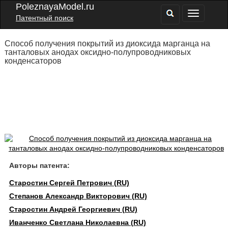
PoleznayaModel.ru
Патентный поиск
Способ получения покрытий из диоксида марганца на
танталовых анодах оксидно-полупроводниковых
конденсаторов
Авторы патента:
Старостин Сергей Петрович (RU)
Степанов Александр Викторович (RU)
Старостин Андрей Георгиевич (RU)
Иванченко Светлана Николаевна (RU)