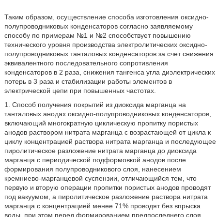
Таким образом, осуществление способа изготовления оксидно-
полупроводниковых конденсаторов согласно заявляемому
способу по примерам №1 и №2 способствует повышению
технического уровня производства электролитических оксидно-
полупроводниковых танталовых конденсаторов за счет снижения
эквивалентного последовательного сопротивления
конденсаторов в 2 раза, снижения тангенса угла диэлектрических
потерь в 3 раза и стабилизации работы элементов в
электрической цепи при повышенных частотах.
1. Способ получения покрытий из диоксида марганца на
танталовых анодах оксидно-полупроводниковых конденсаторов,
включающий многократную циклическую пропитку пористых
анодов раствором нитрата марганца с возрастающей от цикла к
циклу концентрацией раствора нитрата марганца и последующее
пиролитическое разложение нитрата марганца до диоксида
марганца с периодической подформовкой анодов после
формирования полупроводникового слоя, нанесением
кремниево-марганцевой суспензии, отличающийся тем, что
первую и вторую операции пропитки пористых анодов проводят
под вакуумом, а пиролитическое разложение раствора нитрата
марганца с концентрацией менее 71% проводят без впрыска
воды, при этом перед формированием предпоследнего слоя