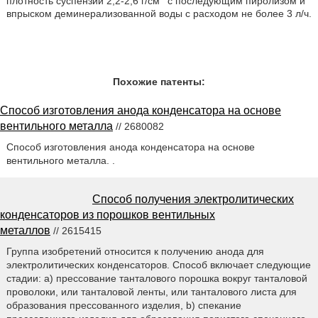
плотность суспензии 2,2-2,6 г/см
с последующим пиролизом и
впрыском деминерализованной воды с расходом не более 3 л/ч.
Похожие патенты:
Способ изготовления анода конденсатора на основе
вентильного металла
// 2680082
Способ изготовления анода конденсатора на основе
вентильного металла. .
Способ получения электролитических
конденсаторов из порошков вентильных
металлов
// 2615415
Группа изобретений относится к получению анода для
электролитических конденсаторов. Способ включает следующие
стадии: a) прессование танталового порошка вокруг танталовой
проволоки, или танталовой ленты, или танталового листа для
образования прессованного изделия, b) спекание