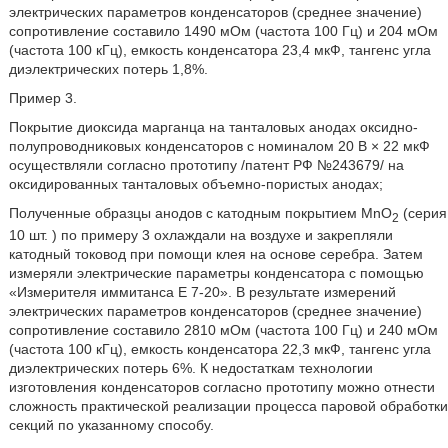
электрических параметров конденсаторов (среднее значение)
сопротивление составило 1490 мОм (частота 100 Гц) и 204 мОм
(частота 100 кГц), емкость конденсатора 23,4 мкФ, тангенс угла
диэлектрических потерь 1,8%.
Пример 3.
Покрытие диоксида марганца на танталовых анодах оксидно-
полупроводниковых конденсаторов с номиналом 20 В × 22 мкФ
осуществляли согласно прототипу /патент РФ №243679/ на
оксидированных танталовых объемно-пористых анодах;
Полученные образцы анодов с катодным покрытием MnO
(серия
2
10 шт. ) по примеру 3 охлаждали на воздухе и закрепляли
катодный токовод при помощи клея на основе серебра. Затем
измеряли электрические параметры конденсатора с помощью
«Измерителя иммитанса Е 7-20». В результате измерений
электрических параметров конденсаторов (среднее значение)
сопротивление составило 2810 мОм (частота 100 Гц) и 240 мОм
(частота 100 кГц), емкость конденсатора 22,3 мкФ, тангенс угла
диэлектрических потерь 6%. К недостаткам технологии
изготовления конденсаторов согласно прототипу можно отнести
сложность практической реализации процесса паровой обработки
секций по указанному способу.