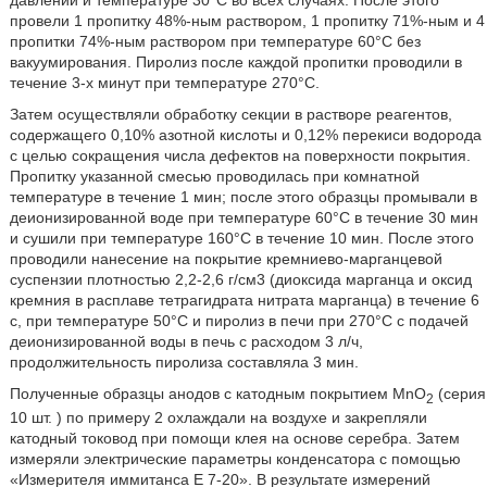
провели 1 пропитку 48%-ным раствором, 1 пропитку 71%-ным и 4
пропитки 74%-ным раствором при температуре 60°С без
вакуумирования. Пиролиз после каждой пропитки проводили в
течение 3-х минут при температуре 270°С.
Затем осуществляли обработку секции в растворе реагентов,
содержащего 0,10% азотной кислоты и 0,12% перекиси водорода
с целью сокращения числа дефектов на поверхности покрытия.
Пропитку указанной смесью проводилась при комнатной
температуре в течение 1 мин; после этого образцы промывали в
деионизированной воде при температуре 60°С в течение 30 мин
и сушили при температуре 160°С в течение 10 мин. После этого
проводили нанесение на покрытие кремниево-марганцевой
суспензии плотностью 2,2-2,6 г/см3 (диоксида марганца и оксид
кремния в расплаве тетрагидрата нитрата марганца) в течение 6
с, при температуре 50°С и пиролиз в печи при 270°С с подачей
деионизированной воды в печь с расходом 3 л/ч,
продолжительность пиролиза составляла 3 мин.
Полученные образцы анодов с катодным покрытием MnO
(серия
2
10 шт. ) по примеру 2 охлаждали на воздухе и закрепляли
катодный токовод при помощи клея на основе серебра. Затем
измеряли электрические параметры конденсатора с помощью
«Измерителя иммитанса Е 7-20». В результате измерений