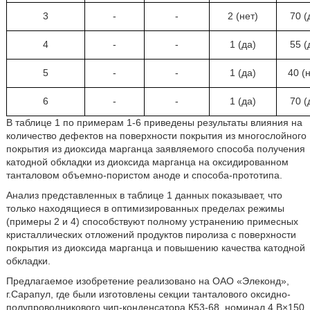
3
-
-
2 (нет)
70 (
4
-
-
1 (да)
55 (
5
-
-
1 (да)
40 (
6
-
-
1 (да)
70 (
В таблице 1 по примерам 1-6 приведены результаты влияния на
количество дефектов на поверхности покрытия из многослойного
покрытия из диоксида марганца заявляемого способа получения
катодной обкладки из диоксида марганца на оксидированном
танталовом объемно-пористом аноде и способа-прототипа.
Анализ представленных в таблице 1 данных показывает, что
только находящиеся в оптимизированных пределах режимы
(примеры 2 и 4) способствуют полному устранению примесных
кристаллических отложений продуктов пиролиза с поверхности
покрытия из диоксида марганца и повышению качества катодной
обкладки.
Предлагаемое изобретение реализовано на ОАО «Элеконд»,
г.Сарапул, где были изготовлены секции танталового оксидно-
полупроводникового чип-конденсатора К53-68, номинал 4 В×150