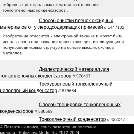
гибридных интегральных схем при изготовлении
тонкопленочных конденсаторов .
Способ очистки пленок оксидных
материалов от углеродсодержащих примесей
// 1447182
Изобретение относится к электронной технике и может быть
использовано при создании просветляющих, изолирующих и
полупроводниковых структур на основе высших оксидов
металлов.
Диэлектрический материал для
тонкопленочных конденсаторов
// 970497
Трехуровневый тонкопленочный
неполярный конденсатор
// 879664
Способ тренировки тонкопленочных
конденсаторов
// 588569
Тонкопленочный конденсатор
// 422047
© Патентный поиск, поиск патентов на полезные
модели - PoleznayaModel.RU 2012-2024