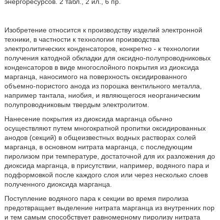
энергоресурсов. 2 табл., 2 ил., 6 пр.
Изобретение относится к производству изделий электронной
техники, в частности к технологии производства
электролитических конденсаторов, конкретно - к технологии
получения катодной обкладки для оксидно-полупроводниковых
конденсаторов в виде многослойного покрытия из диоксида
марганца, наносимого на поверхность оксидированного
объемно-пористого анода из порошка вентильного металла,
например тантала, ниобия, и являющегося неорганическим
полупроводниковым твердым электролитом.
Нанесение покрытия из диоксида марганца обычно
осуществляют путем многократной пропитки оксидированных
анодов (секций) в общеизвестных водных растворах солей
марганца, в основном нитрата марганца, с последующим
пиролизом при температуре, достаточной для их разложения до
диоксида марганца, в присутствии, например, водяного пара и
подформовкой после каждого слоя или через несколько слоев
полученного диоксида марганца.
Поступление водяного пара к секции во время пиролиза
предотвращает выделение нитрата марганца из внутренних пор
и тем самым способствует равномерному пиролизу нитрата