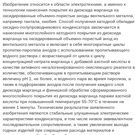
Изобретение относится к области электротехники, а именно к
технологии нанесения покрытия из диоксида марганца на
оксидированные объемно-пористые аноды вентильного металла,
например тантала, ниобия. Способ получения катодной обкладки
оксидно-полупроводникового конденсатора заключается в
нанесении многослойного катодного покрытия из диоксида
марганца на оксидированный объемно-пористый анод из
вентильного металла и включает в себя многократные циклы
пропитки-пиролиза анодов с использованием пропитывающего
водного раствора с возрастающей от цикла к циклу
концентрацией нитрата марганца с добавкой азотной кислоты в
качестве активного негалогенированного окисляющего реагента в
количестве, обеспечивающем в пропитывающем растворе
величину рН 1, не более, и водяного пара во время пиролиза, а
также в подформовке анодов после получения каждого слоя
диоксида марганца и финишной обработке сформированного
многослойного покрытия из диоксида марганца парами азотной
кислоты при повышенной температуре 55-70°С в течение не
менее 1 минуты. Техническим результатом заявленного
изобретения являются стабильные улучшенные электрические
характеристики конденсатора, в том числе низкое эквивалентное
последовательное сопротивление, а также увеличение выхода
годных изделий при сокращении расхода материалов и