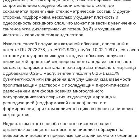
сопротивлением средней области оксидного слоя, где
сохраняется правильный стехиометрический состав. С другой
стороны, подформовка несколько ухудшает плотность и
однородность оксидного слоя, что может привести к увеличению
тангенса угла диэлектрических потерь (tg δ) и ухудшению
частотных характеристик конденсатора.
Известен способ получения катодной обкладки, описанный в
патенте RU 2073278, кл. H01G 9/00, опубл. 10.02.1997 г., согласно
которому полупроводниковую катодную обкладку получают
циклической пропиткой оксидированного анода из вентильного
металла, например тантала, в растворе азотнокислого марганца
с добавками 0,25-1 мас.% этиленгликоля и 0,25-1 мас.%
бутиленгликоля или глицерина для улучшения смачиваемости
пропитывающим раствором с последующим пиролитическим
разложением для формирования многослойного
полупроводникового покрытия из диоксида марганца и
реанодизацией (подформовкой анодов) после его
формирования, при этом количество циклов пропитки-пиролиза
сокращается.
Недостатком этого способа является использование
органических веществ, которые при пиролизе образуют на
поверхности покрытия примесные кристаллические отложения, в