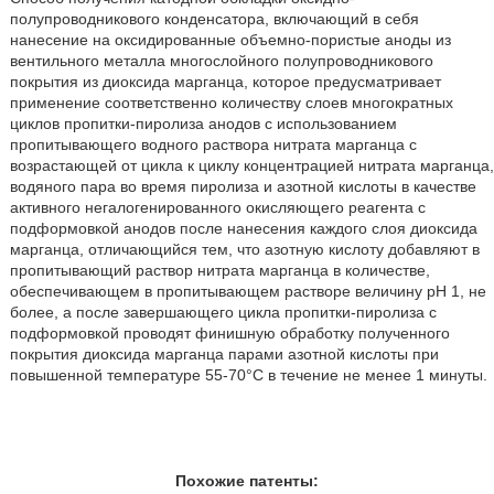
полупроводникового конденсатора, включающий в себя
нанесение на оксидированные объемно-пористые аноды из
вентильного металла многослойного полупроводникового
покрытия из диоксида марганца, которое предусматривает
применение соответственно количеству слоев многократных
циклов пропитки-пиролиза анодов с использованием
пропитывающего водного раствора нитрата марганца с
возрастающей от цикла к циклу концентрацией нитрата марганца,
водяного пара во время пиролиза и азотной кислоты в качестве
активного негалогенированного окисляющего реагента с
подформовкой анодов после нанесения каждого слоя диоксида
марганца, отличающийся тем, что азотную кислоту добавляют в
пропитывающий раствор нитрата марганца в количестве,
обеспечивающем в пропитывающем растворе величину рН 1, не
более, а после завершающего цикла пропитки-пиролиза с
подформовкой проводят финишную обработку полученного
покрытия диоксида марганца парами азотной кислоты при
повышенной температуре 55-70°С в течение не менее 1 минуты.
Похожие патенты: