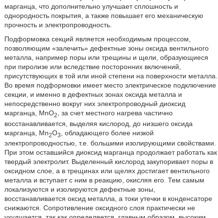
марганца, что дополнительно улучшает сплошность и
однородность покрытия, а также повышает его механическую
прочность и электропроводность.
Подформовка секций является необходимым процессом,
позволяющим «залечить» дефектные зоны оксида вентильного
металла, например поры или трещины и щели, образующиеся
при пиролизе или вследствие посторонних включений,
присутствующих в той или иной степени на поверхности металла.
Во время подформовки имеет место электрическое подключение
секции, и именно в дефектных зонах оксида металла и
непосредственно вокруг них электропроводный диоксид
марганца, MnO
, за счет местного нагрева частично
2
восстанавливается, выделяя кислород, до низшего оксида
марганца, Mn
O
, обладающего более низкой
2
3
электропроводностью, т.е. большими изолирующими свойствами.
При этом оставшийся диоксид марганца продолжает работать как
твердый электролит. Выделенный кислород закупоривает поры в
оксидном слое, а в трещинах или щелях достигает вентильного
металла и вступает с ним в реакцию, окисляя его. Тем самым
локализуются и изолируются дефектные зоны,
восстанавливается оксид металла, а токи утечки в конденсаторе
снижаются. Сопротивление оксидного слоя практически не
ухудшается, так как определяется, главным образом, высоким