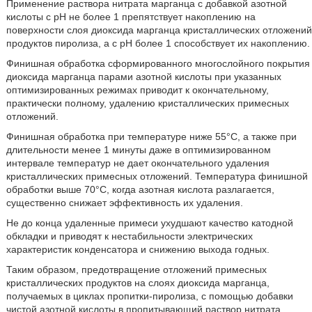
Применение раствора нитрата марганца с добавкой азотной
кислоты с рН не более 1 препятствует накоплению на
поверхности слоя диоксида марганца кристаллических отложений
продуктов пиролиза, а с рН более 1 способствует их накоплению.
Финишная обработка сформированного многослойного покрытия
диоксида марганца парами азотной кислоты при указанных
оптимизированных режимах приводит к окончательному,
практически полному, удалению кристаллических примесных
отложений.
Финишная обработка при температуре ниже 55°С, а также при
длительности менее 1 минуты даже в оптимизированном
интервале температур не дает окончательного удаления
кристаллических примесных отложений. Температура финишной
обработки выше 70°С, когда азотная кислота разлагается,
существенно снижает эффективность их удаления.
Не до конца удаленные примеси ухудшают качество катодной
обкладки и приводят к нестабильности электрических
характеристик конденсатора и снижению выхода годных.
Таким образом, предотвращение отложений примесных
кристаллических продуктов на слоях диоксида марганца,
получаемых в циклах пропитки-пиролиза, с помощью добавки
чистой азотной кислоты в пропитывающий раствор нитрата