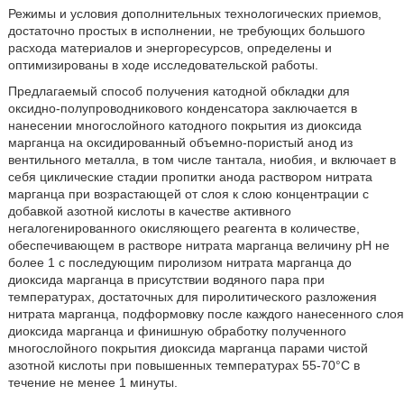
Режимы и условия дополнительных технологических приемов,
достаточно простых в исполнении, не требующих большого
расхода материалов и энергоресурсов, определены и
оптимизированы в ходе исследовательской работы.
Предлагаемый способ получения катодной обкладки для
оксидно-полупроводникового конденсатора заключается в
нанесении многослойного катодного покрытия из диоксида
марганца на оксидированный объемно-пористый анод из
вентильного металла, в том числе тантала, ниобия, и включает в
себя циклические стадии пропитки анода раствором нитрата
марганца при возрастающей от слоя к слою концентрации с
добавкой азотной кислоты в качестве активного
негалогенированного окисляющего реагента в количестве,
обеспечивающем в растворе нитрата марганца величину рН не
более 1 с последующим пиролизом нитрата марганца до
диоксида марганца в присутствии водяного пара при
температурах, достаточных для пиролитического разложения
нитрата марганца, подформовку после каждого нанесенного слоя
диоксида марганца и финишную обработку полученного
многослойного покрытия диоксида марганца парами чистой
азотной кислоты при повышенных температурах 55-70°С в
течение не менее 1 минуты.