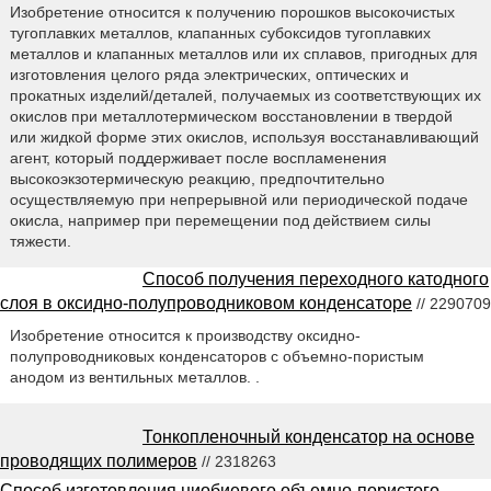
Изобретение относится к получению порошков высокочистых
тугоплавких металлов, клапанных субоксидов тугоплавких
металлов и клапанных металлов или их сплавов, пригодных для
изготовления целого ряда электрических, оптических и
прокатных изделий/деталей, получаемых из соответствующих их
окислов при металлотермическом восстановлении в твердой
или жидкой форме этих окислов, используя восстанавливающий
агент, который поддерживает после воспламенения
высокоэкзотермическую реакцию, предпочтительно
осуществляемую при непрерывной или периодической подаче
окисла, например при перемещении под действием силы
тяжести.
Способ получения переходного катодного
слоя в оксидно-полупроводниковом конденсаторе
// 2290709
Изобретение относится к производству оксидно-
полупроводниковых конденсаторов с объемно-пористым
анодом из вентильных металлов. .
Тонкопленочный конденсатор на основе
проводящих полимеров
// 2318263
Способ изготовления ниобиевого объемно-пористого