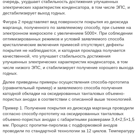
очередь, ухудшает стабильность достижения улучшенных
электрических характеристик конденсатора, в том числе ЭПС, и
дестабилизирует выход годных.
Фигура 2 представляет вид поверхности покрытия из диоксида
марганца, полученного по заявляемому способу, при съемке на
электронном микроскопе с увеличением 5000×. При соблюдении
оптимизированных режимов и условий заявляемого способа
кристаллические включения примесей отсутствуют, дефекты
покрытия не наблюдаются, и катодная прокладка получается
качественной, что улучшает стабильность достижения
улучшенных электрических характеристик конденсатора, в том
числе низкого ЭПС, и стабилизирует получение хорошего выхода
годных.
Далее приведены примеры осуществления способа-прототипа
(сравнительный пример) и заявляемого способа получения
катодной обкладки на оксидированных танталовых объемно-
пористых анодах в соответствии с описанной выше технологией.
Пример 1. Получение покрытия из диоксида марганца проводили
согласно способу-прототипу на оксидированных танталовых
объемно-пористых анодах с габаритными размерами 3,4×2,5×1,5
мм. Процесс пропитки-пиролиза с подформовкой анодов
проводили по стандартной технологии за 12 циклов. Температуру