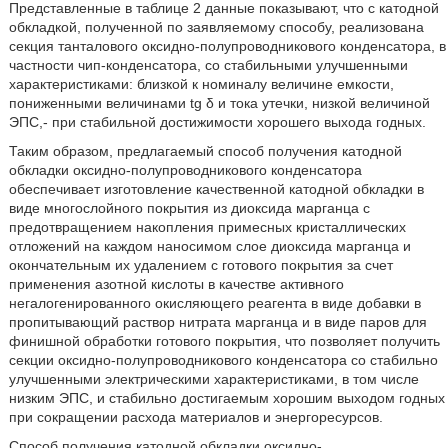
Представленные в таблице 2 данные показывают, что с катодной
обкладкой, полученной по заявляемому способу, реализована
секция танталового оксидно-полупроводникового конденсатора, в
частности чип-конденсатора, со стабильными улучшенными
характеристиками: близкой к номиналу величине емкости,
пониженными величинами tg δ и тока утечки, низкой величиной
ЭПС,- при стабильной достижимости хорошего выхода годных.
Таким образом, предлагаемый способ получения катодной
обкладки оксидно-полупроводникового конденсатора
обеспечивает изготовление качественной катодной обкладки в
виде многослойного покрытия из диоксида марганца с
предотвращением накопления примесных кристаллических
отложений на каждом наносимом слое диоксида марганца и
окончательным их удалением с готового покрытия за счет
применения азотной кислоты в качестве активного
негалогенированного окисляющего реагента в виде добавки в
пропитывающий раствор нитрата марганца и в виде паров для
финишной обработки готового покрытия, что позволяет получить
секции оксидно-полупроводникового конденсатора со стабильно
улучшенными электрическими характеристиками, в том числе
низким ЭПС, и стабильно достигаемым хорошим выходом годных
при сокращении расхода материалов и энергоресурсов.
Способ получения катодной обкладки оксидно-