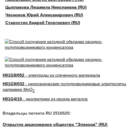
Цыплакова Людмила Николаевна (RU)
Чесноков Юрий Александрович (RU)
Старостин Андрей Георгиевич (RU)
H01G9/052
- электроды из спеченного материала
H01G9/032
- неорганические полупроводниковые электролиты,
например MnO
2
H01G4/10
- диэлектрики из оксида металла
Владельцы патента RU 2516525:
Открытое акционерное общество "Элеконд" (RU)