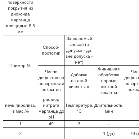
поверхности
покрытия из
диоксида
марганца
площадью 8,5
мм
Заявляемый
способ (в
Способ-
допуске - да,
прототип
вне допуска -
нет)
Пример №
Финишная
Число
Чис
Добавка
обработка
дефектов на
дефект
азотной
парами
поверхности
поверх
кислоты в
азотной
покрытия
покр
кислоты
раствор
печь пиролиза,
нитрата
Температура,
Длительность,
в мас.%
марганца до
°C
мин
pH
1
49
3
-
-
2
-
-
1 (да)
70 (