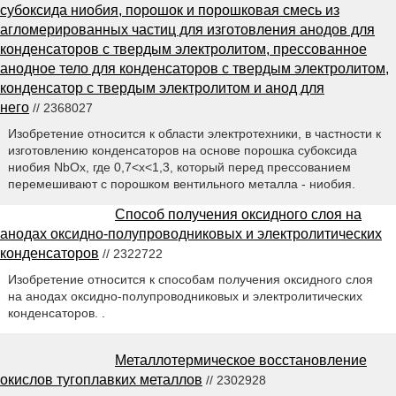
субоксида ниобия, порошок и порошковая смесь из
агломерированных частиц для изготовления анодов для
конденсаторов с твердым электролитом, прессованное
анодное тело для конденсаторов с твердым электролитом,
конденсатор с твердым электролитом и анод для
него
// 2368027
Изобретение относится к области электротехники, в частности к
изготовлению конденсаторов на основе порошка субоксида
ниобия NbOx, где 0,7<x<1,3, который перед прессованием
перемешивают с порошком вентильного металла - ниобия.
Способ получения оксидного слоя на
анодах оксидно-полупроводниковых и электролитических
конденсаторов
// 2322722
Изобретение относится к способам получения оксидного слоя
на анодах оксидно-полупроводниковых и электролитических
конденсаторов. .
Металлотермическое восстановление
окислов тугоплавких металлов
// 2302928