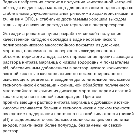
Задача изобретения состоит в получении качественной катодной
обкладки из диоксида марганца для реализации конденсатора со
стабильными улучшенными электрическими характеристиками, в
т.ч. низким ЭПС, и стабильно достигаемым хорошим выходом
годных при снижении расхода материалов и энергоресурсов.
Эта задача решается путем разработки способа получения
качественной катодной обкладки в виде неорганического
полупроводникового многослойного покрытия из диоксида
марганца, наносимого на поверхность оксидированного
объемно-пористого анода, за счет применения пропитывающего
раствора нитрата марганца с низким водородным показателем
рН, обеспеченным добавлением в раствор нужного количества
азотной кислоты в качестве активного негалогенированного
окисляющего реагента, и введения дополнительной несложной
технологической операции - финишной обработки полученного
многослойного покрытия из диоксида марганца парами азотной
кислоты при повышенной температуре. При этом
пропитывающий раствор нитрата марганца с добавкой азотной
кислоты отличается большим технологическим сроком годности
вследствие поддержания постоянно высокой кислотности (низкий
рН) и выдерживает очень большое количество циклов пропитки
анодов, практически более полугода, без замены на свежий
раствор.