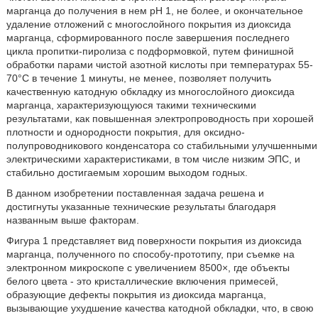
марганца до получения в нем рН 1, не более, и окончательное
удаление отложений с многослойного покрытия из диоксида
марганца, сформированного после завершения последнего
цикла пропитки-пиролиза с подформовкой, путем финишной
обработки парами чистой азотной кислоты при температурах 55-
70°С в течение 1 минуты, не менее, позволяет получить
качественную катодную обкладку из многослойного диоксида
марганца, характеризующуюся такими техническими
результатами, как повышенная электропроводность при хорошей
плотности и однородности покрытия, для оксидно-
полупроводникового конденсатора со стабильными улучшенными
электрическими характеристиками, в том числе низким ЭПС, и
стабильно достигаемым хорошим выходом годных.
В данном изобретении поставленная задача решена и
достигнуты указанные технические результаты благодаря
названным выше факторам.
Фигура 1 представляет вид поверхности покрытия из диоксида
марганца, полученного по способу-прототипу, при съемке на
электронном микроскопе с увеличением 8500×, где объекты
белого цвета - это кристаллические включения примесей,
образующие дефекты покрытия из диоксида марганца,
вызывающие ухудшение качества катодной обкладки, что, в свою