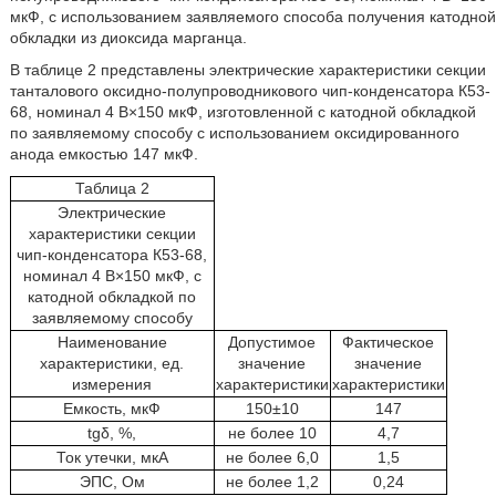
мкФ, с использованием заявляемого способа получения катодной
обкладки из диоксида марганца.
В таблице 2 представлены электрические характеристики секции
танталового оксидно-полупроводникового чип-конденсатора К53-
68, номинал 4 В×150 мкФ, изготовленной с катодной обкладкой
по заявляемому способу с использованием оксидированного
анода емкостью 147 мкФ.
Таблица 2
Электрические
характеристики секции
чип-конденсатора К53-68,
номинал 4 В×150 мкФ, с
катодной обкладкой по
заявляемому способу
Наименование
Допустимое
Фактическое
характеристики, ед.
значение
значение
измерения
характеристики
характеристики
Емкость, мкФ
150±10
147
tgδ, %,
не более 10
4,7
Ток утечки, мкА
не более 6,0
1,5
ЭПС, Ом
не более 1,2
0,24