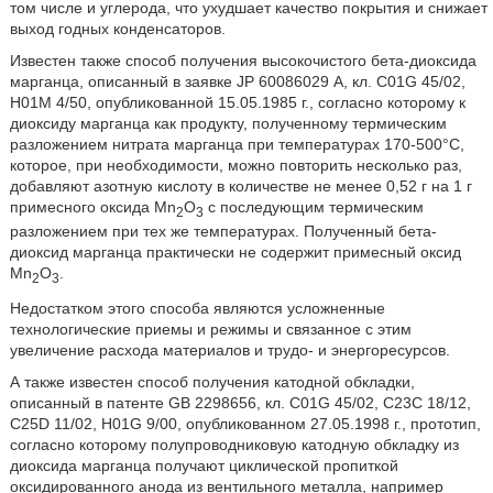
том числе и углерода, что ухудшает качество покрытия и снижает
выход годных конденсаторов.
Известен также способ получения высокочистого бета-диоксида
марганца, описанный в заявке JP 60086029 А, кл. C01G 45/02,
H01M 4/50, опубликованной 15.05.1985 г., согласно которому к
диоксиду марганца как продукту, полученному термическим
разложением нитрата марганца при температурах 170-500°С,
которое, при необходимости, можно повторить несколько раз,
добавляют азотную кислоту в количестве не менее 0,52 г на 1 г
примесного оксида Mn
O
с последующим термическим
2
3
разложением при тех же температурах. Полученный бета-
диоксид марганца практически не содержит примесный оксид
Mn
O
.
2
3
Недостатком этого способа являются усложненные
технологические приемы и режимы и связанное с этим
увеличение расхода материалов и трудо- и энергоресурсов.
А также известен способ получения катодной обкладки,
описанный в патенте GB 2298656, кл. C01G 45/02, C23C 18/12,
C25D 11/02, H01G 9/00, опубликованном 27.05.1998 г., прототип,
согласно которому полупроводниковую катодную обкладку из
диоксида марганца получают циклической пропиткой
оксидированного анода из вентильного металла, например