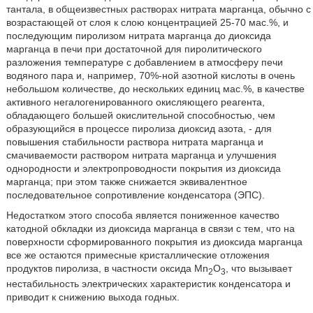
тантала, в общеизвестных растворах нитрата марганца, обычно с
возрастающей от слоя к слою концентрацией 25-70 мас.%, и
последующим пиролизом нитрата марганца до диоксида
марганца в печи при достаточной для пиролитического
разложения температуре с добавлением в атмосферу печи
водяного пара и, например, 70%-ной азотной кислоты в очень
небольшом количестве, до нескольких единиц мас.%, в качестве
активного негалогенированного окисляющего реагента,
обладающего большей окислительной способностью, чем
образующийся в процессе пиролиза диоксид азота, - для
повышения стабильности раствора нитрата марганца и
смачиваемости раствором нитрата марганца и улучшения
однородности и электропроводности покрытия из диоксида
марганца; при этом также снижается эквивалентное
последовательное сопротивление конденсатора (ЭПС).
Недостатком этого способа является пониженное качество
катодной обкладки из диоксида марганца в связи с тем, что на
поверхности сформированного покрытия из диоксида марганца
все же остаются примесные кристаллические отложения
продуктов пиролиза, в частности оксида Mn
O
, что вызывает
2
3
нестабильность электрических характеристик конденсатора и
приводит к снижению выхода годных.