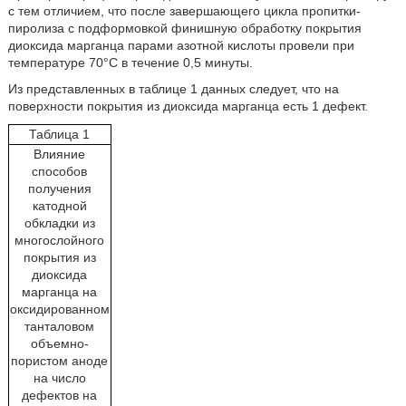
с тем отличием, что после завершающего цикла пропитки-
пиролиза с подформовкой финишную обработку покрытия
диоксида марганца парами азотной кислоты провели при
температуре 70°С в течение 0,5 минуты.
Из представленных в таблице 1 данных следует, что на
поверхности покрытия из диоксида марганца есть 1 дефект.
Таблица 1
Влияние
способов
получения
катодной
обкладки из
многослойного
покрытия из
диоксида
марганца на
оксидированном
танталовом
объемно-
пористом аноде
на число
дефектов на