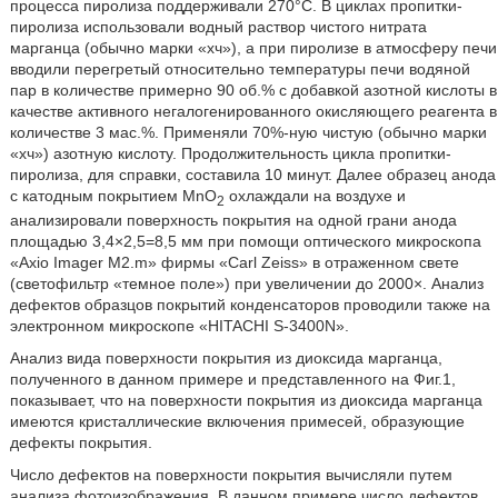
процесса пиролиза поддерживали 270°С. В циклах пропитки-
пиролиза использовали водный раствор чистого нитрата
марганца (обычно марки «хч»), а при пиролизе в атмосферу печи
вводили перегретый относительно температуры печи водяной
пар в количестве примерно 90 об.% с добавкой азотной кислоты в
качестве активного негалогенированного окисляющего реагента в
количестве 3 мас.%. Применяли 70%-ную чистую (обычно марки
«хч») азотную кислоту. Продолжительность цикла пропитки-
пиролиза, для справки, составила 10 минут. Далее образец анода
с катодным покрытием MnO
охлаждали на воздухе и
2
анализировали поверхность покрытия на одной грани анода
площадью 3,4×2,5=8,5 мм при помощи оптического микроскопа
«Axio Imager M2.m» фирмы «Carl Zeiss» в отраженном свете
(светофильтр «темное поле») при увеличении до 2000×. Анализ
дефектов образцов покрытий конденсаторов проводили также на
электронном микроскопе «HITACHI S-3400N».
Анализ вида поверхности покрытия из диоксида марганца,
полученного в данном примере и представленного на Фиг.1,
показывает, что на поверхности покрытия из диоксида марганца
имеются кристаллические включения примесей, образующие
дефекты покрытия.
Число дефектов на поверхности покрытия вычисляли путем
анализа фотоизображения. В данном примере число дефектов