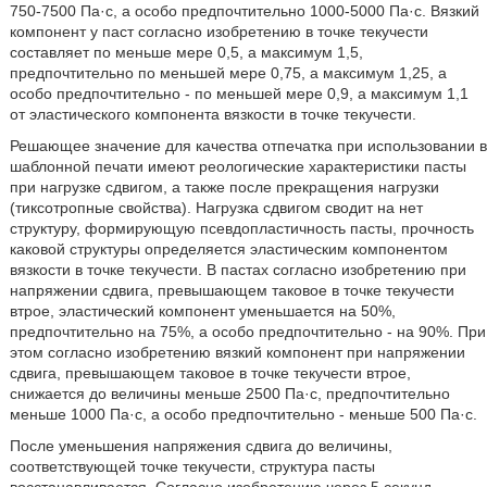
750-7500 Па·с, а особо предпочтительно 1000-5000 Па·с. Вязкий
компонент у паст согласно изобретению в точке текучести
составляет по меньше мере 0,5, а максимум 1,5,
предпочтительно по меньшей мере 0,75, а максимум 1,25, а
особо предпочтительно - по меньшей мере 0,9, а максимум 1,1
от эластического компонента вязкости в точке текучести.
Решающее значение для качества отпечатка при использовании в
шаблонной печати имеют реологические характеристики пасты
при нагрузке сдвигом, а также после прекращения нагрузки
(тиксотропные свойства). Нагрузка сдвигом сводит на нет
структуру, формирующую псевдопластичность пасты, прочность
каковой структуры определяется эластическим компонентом
вязкости в точке текучести. В пастах согласно изобретению при
напряжении сдвига, превышающем таковое в точке текучести
втрое, эластический компонент уменьшается на 50%,
предпочтительно на 75%, а особо предпочтительно - на 90%. При
этом согласно изобретению вязкий компонент при напряжении
сдвига, превышающем таковое в точке текучести втрое,
снижается до величины меньше 2500 Па·с, предпочтительно
меньше 1000 Па·с, а особо предпочтительно - меньше 500 Па·с.
После уменьшения напряжения сдвига до величины,
соответствующей точке текучести, структура пасты