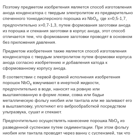
Поэтому предметом изобретения является способ изготовления
анода конденсатора с твердым электролитом из предварительно
спеченного тонкодисперсного порошка из NbO
, где x=0,5-1,7,
x
предпочтительно x=0,7-1,3, путем формования заготовки анода
из порошка и спекания заготовки в корпус анода, этот способ
отличается тем, что формование заготовки проводят в основном
без приложения давления.
Предметом изобретения также является способ изготовления
конденсатора с твердым электролитом путем формовки корпуса
анода согласно изобретению и добавления катода к
сформованному корпусу анода.
В соответствии с первой формой исполнения изобретения
порошок NbO
взмучивают в инертной жидкости,
x
предпочтительно в воде, наносят на ровную или
выштампованную в форме ложки, совка или бадьи
металлическую фольгу ниобия или тантала или же заливают его
в выштамповку, уплотняют его виброобработкой посредством
ультразвука, сушат и спекают.
Предпочтительно осуществлять нанесение порошка NbO
из
x
разведенной суспензии путем седиментации. При этом фольгу
ниобия или тантала проводят через ванну с суспензией, так что