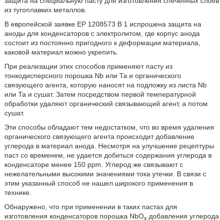
защита на специальную пасту для изготовления спеченных слоев
из тугоплавких металлов.
В европейской заявке ЕР 1208573 В 1 испрошена защита на
аноды для конденсаторов с электролитом, где корпус анода
состоит из постоянно пригодного к деформации материала,
каковой материал можно укрепить.
При реализации этих способов применяют пасту из
тонкодисперсного порошка Nb или Та и органического
связующего агента, которую наносят на подложку из листа Nb
или Та и сушат. Затем посредством первой температурной
обработки удаляют органический связывающий агент, а потом
сушат.
Эти способы обладают тем недостатком, что во время удаления
органического связующего агента происходит добавление
углерода в материал анода. Несмотря на улучшение рецептуры
паст со временем, не удается добиться содержания углерода в
конденсаторе менее 150 ppm. Углерод же связывают с
нежелательными высокими значениями тока утечки. В связи с
этим указанный способ не нашел широкого применения в
технике.
Обнаружено, что при применении в таких пастах для
изготовления конденсаторов порошка NbO
добавления углерода
x