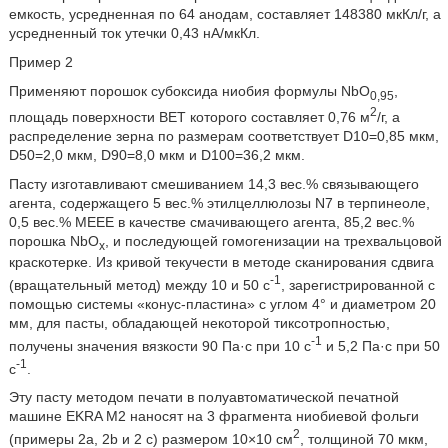
емкость, усредненная по 64 анодам, составляет 148380 мкКл/г, а
усредненный ток утечки 0,43 нА/мкКл.
Пример 2
Применяют порошок субоксида ниобия формулы NbO
,
0,95
2
площадь поверхности BET которого составляет 0,76 м
/г, а
распределение зерна по размерам соответствует D10=0,85 мкм,
D50=2,0 мкм, D90=8,0 мкм и D100=36,2 мкм.
Пасту изготавливают смешиванием 14,3 вес.% связывающего
агента, содержащего 5 вес.% этилцеллюлозы N7 в терпинеоле,
0,5 вес.% МЕЕЕ в качестве смачивающего агента, 85,2 вес.%
порошка NbO
, и последующей гомогенизации на трехвальцовой
x
краскотерке. Из кривой текучести в методе сканирования сдвига
-1
(вращательный метод) между 10 и 50 с
, зарегистрированной с
помощью системы «конус-пластина» с углом 4° и диаметром 20
мм, для пасты, обладающей некоторой тиксотропностью,
-1
получены значения вязкости 90 Па·с при 10 с
и 5,2 Па·с при 50
-1
с
.
Эту пасту методом печати в полуавтоматической печатной
машине EKRA M2 наносят на 3 фрагмента ниобиевой фольги
2
(примеры 2а, 2b и 2 с) размером 10×10 см
, толщиной 70 мкм,