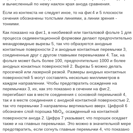
и вычисленный по нему наклон края анода сравнения.
Если из контекста не следует иное, то на фиг.4 и 5 плоскости
сечения обозначены толстыми линиями, а линии зрения -
тонкими.
Как показано на фиг.1, в ниобиевой или танталовой фольге 1 для
процесса седиментационной формовки делают предпочтительно
меандровидные вырезы 5, так что образуются анодные
контактные поверхности 2 и анодные контактные перемычки 3,
соединенные друг с другом главными перемычками 4. Так, на
фольге может быть более 100, предпочтительно 1000 и более
анодных конактных поверхностей 2. Вырезы 5 можно делать
просечкой или лазерной резкой. Размеры анодных контактных
поверхностей 5 могут составлять несколько миллиметров в
каждом направлении. Чтобы предотвратить осаждение на
перемычках 3, их, как это показано в сечении на фиг.2,
перегибают как в месте соединения с основной перемычкой 4,
так и в месте соединения с анодной контактной поверхностью 2,
так что перемычки 3 направлены вертикально вверх. Цифрой 6
обозначен слой порошка NbO
, осажденный на контактной
x
поверхности анода 2. Цифра 7 указывает, что порошок оседает
также и на главных перемычках. Это можно в значительной мере
предотвратить, если согнуть главные перемычки 4, что показано