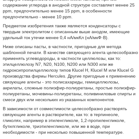
содержание углерода в анодной структуре составляет менее 25
ppm, предпочтительно менее 15 ppm, в особенности
предпочтительно - менее 10 ppm.
Предметом изобретения также являются конденсаторы с
твердым электролитом с описанным выше анодом, имеющие
удельный ток утечки менее 0,4 нА/мкКл (нА/мкФ·В).
Ниже описаны пасты, в частности, пригодные для метода
шаблонной печати. В качестве связующего агента целесообразно
применять углеводороды, в частности целлюлозы, как то:
этилцеллюлозу N7, N20, N100, N200 или N300 или же
гидроксипропилцеллюлозу типов Klucel H, Klucel M или Klucel G
производства фирмы Hercules. Другие пригодные к применению
связующие агенты - это полисахариды, гемицеллюлозы,
акрилаты, сложные полиэфир-полиуретаны, простые полиэфир-
полиуретаны, мочевины-полиуретаны, поливиниловые спирты и
смеси двух или нескольких из указанных компонентов.
В зависимости от совместимости целесообразно растворять
связующие агенты в растворителе, как то: в терпинеоле,
гликолях, например в этиленгликоле, 1,2-пропиленгликоле,
бутилгликоле, триэтиленгликоле, или же в воде, при
необходимости - при несколько повышенной температуре.