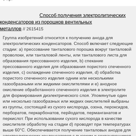
Способ получения электролитических
конденсаторов из порошков вентильных
металлов
// 2615415
Группа изобретений относится к получению анода для
электролитических конденсаторов. Способ включает следующие
стадии: a) прессование танталового порошка вокруг танталовой
проволоки, или танталовой ленты, или танталового листа для
образования прессованного изделия, b) спекание
прессованного изделия для образования пористого спеченного
изделия, c) охлаждение спеченного изделия, d) обработка
пористого спеченного изделия одним или несколькими
газообразными или жидкими окислителями и e) анодное
окисление обработанного спеченного изделия в электролите
для формирования диэлектрического слоя. Упомянутые один
или несколько газообразных или жидких окислителей выбраны
из группы, состоящей из сухого кислорода, озона, пероксидов,
перборатов, перкарбонатов, перйодатов, перманганатов и
перкислот. При использовании сухого кислорода в качестве
окислителя обработку на стадии d) проводят при температурах
выше 60°С. Обеспечивается получение танталовых анодов для
электролитических конденсаторов с высоким и сохраняющимся