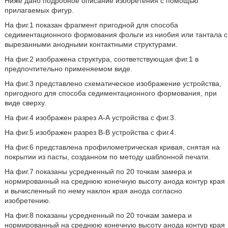
Ниже дано подробное описание изобретения с помощью
прилагаемых фигур.
На фиг.1 показан фрагмент пригодной для способа
седиментационного формования фольги из ниобия или тантала с
вырезанными анодными контактными структурами.
На фиг.2 изображена структура, соответствующая фиг.1 в
предпочтительно применяемом виде.
На фиг.3 представлено схематическое изображение устройства,
пригодного для способа седиментационного формования, при
виде сверху.
На фиг.4 изображен разрез А-А устройства с фиг.3.
На фиг.5 изображен разрез В-В устройства с фиг.4.
На фиг.6 представлена профилометрическая кривая, снятая на
покрытии из пасты, созданном по методу шаблонной печати.
На фиг.7 показаны усредненный по 20 точкам замера и
нормированный на среднюю конечную высоту анода контур края
и вычисленный по нему наклон края анода согласно
изобретению.
На фиг.8 показаны усредненный по 20 точкам замера и
нормированный на среднюю конечную высоту анода контур края