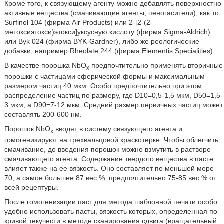
Кроме того, к связующему агенту можно добавлять поверхностно-
активные вещества (смачивающие агенты, пеногасители), как то:
Surfinol 104 (фирма Air Products) или 2-[2-(2-
метоксиэтокси)этокси]уксусную кислоту (фирма Sigma-Aldrich)
или Byk 024 (фирма BYK-Gardner), либо же реологические
добавки, например Rheolate 244 (фирма Elementis Specialities).
В качестве порошка NbO
предпочтительно применять вторичные
x
порошки с частицами сферической формы и максимальным
размером частиц 40 мкм. Особо предпочтительно при этом
распределение частиц по размеру, где D10=0,5-1,5 мкм, D50=1,5-
3 мкм, a D90=7-12 мкм. Средний размер первичных частиц может
составлять 200-600 нм.
Порошок NbO
вводят в систему связующего агента и
x
гомогенизируют на трехвальцовой краскотерке. Чтобы облегчить
смачивание, до введения порошок можно взмутить в растворе
смачивающего агента. Содержание твердого вещества в пасте
влияет также на ее вязкость. Оно составляет по меньшей мере
70, а самое большее 87 вес.%, предпочтительно 75-85 вес.% от
всей рецептуры.
После гомогенизации паст для метода шаблонной печати особо
удобно использовать пасты, вязкость которых, определенная по
кривой текучести в методе сканирования сдвига (вращательный