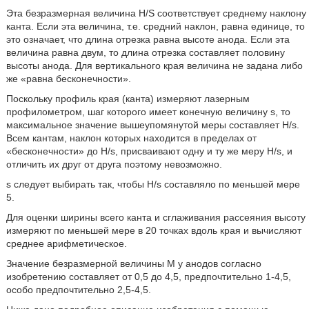
Эта безразмерная величина H/S соответствует среднему наклону
канта. Если эта величина, т.е. средний наклон, равна единице, то
это означает, что длина отрезка равна высоте анода. Если эта
величина равна двум, то длина отрезка составляет половину
высоты анода. Для вертикального края величина не задана либо
же «равна бесконечности».
Поскольку профиль края (канта) измеряют лазерным
профилометром, шаг которого имеет конечную величину s, то
максимальное значение вышеупомянутой меры составляет H/s.
Всем кантам, наклон которых находится в пределах от
«бесконечности» до H/s, присваивают одну и ту же меру H/s, и
отличить их друг от друга поэтому невозможно.
s следует выбирать так, чтобы H/s составляло по меньшей мере
5.
Для оценки ширины всего канта и сглаживания рассеяния высоту
измеряют по меньшей мере в 20 точках вдоль края и вычисляют
среднее арифметическое.
Значение безразмерной величины М у анодов согласно
изобретению составляет от 0,5 до 4,5, предпочтительно 1-4,5,
особо предпочтительно 2,5-4,5.