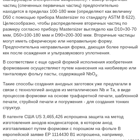
частиц (спеченных первичных частиц) предпочтительно
находится в пределах 100-180 мкм (определяют как величину
D50 с помощью прибора Mastersizer по стандарту ASTM В 622).
Целесообразно, чтобы распределение вторичных частиц по
размеру согласно прибору Mastersizer выглядело как D10=30-70
мкм, D50=100-180 мкм и D90=200-300 мкм. Вторичные частицы
могут иметь сферическую или неправильную форму.
Предпочтительна неправильная форма, дающая более прочный
кек после осаждения и ультразвукового уплотнения.
В соответствии с еще одной формой исполнения изобретения
формование осуществляют путем нанесения на ниобиевую или
танталовую фольгу пасты, содержащей NbO
.
x
Такие способы создания анодных заготовок уже предлагали в
связи с технологией анодов из металлических Nb и Та, в виде
процессов формовки на основе трафаретной печати, шаблонной
печати, струйной печати и погружения - для создания тонких
структур.
В патенте США US 3,465,426 испрошена защита на метод
изготовления анодов конденсаторов, в котором анод
изготавливают путем формовки с порошком на фольге В
европейской заявке ЕР 1114430 В1 испрошена, например,