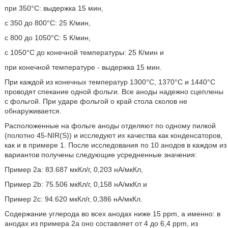
при 350°С: выдержка 15 мин,
с 350 до 800°С: 25 К/мин,
с 800 до 1050°С: 5 К/мин,
с 1050°С до конечной температуры: 25 К/мин и
при конечной температуре - выдержка 15 мин.
При каждой из конечных температур 1300°С, 1370°С и 1440°С
проводят спекание одной фольги. Все аноды надежно сцеплены
с фольгой. При ударе фольгой о край стола сколов не
обнаруживается.
Расположенные на фольге аноды отделяют по одному пилкой
(полотно 45-NIR(S)) и исследуют их качества как конденсаторов,
как и в примере 1. После исследования по 10 анодов в каждом из
вариантов получены следующие усредненные значения:
Пример 2а: 83.687 мкКл/г, 0,203 нА/мкКл,
Пример 2b: 75.506 мкКл/г, 0,158 нА/мкКл и
Пример 2с: 94.620 мкКл/г, 0,386 нА/мкКл.
Содержание углерода во всех анодах ниже 15 ppm, а именно: в
анодах из примера 2а оно составляет от 4 до 6,4 ppm, из