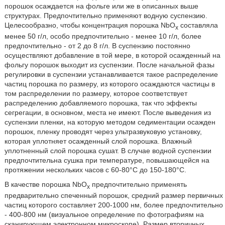
порошок осаждается на фольге или же в описанных выше
структурах. Предпочтительно применяют водную суспензию.
Целесообразно, чтобы концентрация порошка NbO
составляла
x
менее 50 г/л, особо предпочтительно - менее 10 г/л, более
предпочтительно - от 2 до 8 г/л. В суспензию постоянно
осуществляют добавление в той мере, в которой осажденный на
фольгу порошок выходит из суспензии. После начальной фазы
регулировки в суспензии устанавливается такое распределение
частиц порошка по размеру, из которого осаждаются частицы в
том распределении по размеру, которое соответствует
распределению добавляемого порошка, так что эффекты
сегрегации, в основном, места не имеют. После выведения из
суспензии пленки, на которую методом седиментации осажден
порошок, пленку проводят через ультразвуковую установку,
которая уплотняет осажденный слой порошка. Влажный
уплотненный слой порошка сушат. В случае водной суспензии
предпочтительна сушка при температуре, повышающейся на
протяжении нескольких часов с 60-80°С до 150-180°С.
В качестве порошка NbO
предпочтительно применять
x
предварительно спеченный порошок, средний размер первичных
частиц которого составляет 200-1000 нм, более предпочтительно
- 400-800 нм (визуальное определение по фотографиям на
сканирующем электронном микроскопе). Размер вторичных