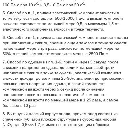
-1
-1
100 Па·с при 10 с
и 3,5-10 Па·с при 50 с
.
5. Способ по п. 1, причем эластический компонент вязкости в
точке текучести составляет 500-15000 Па·с, а вязкий компонент
вязкости составляет по меньшей мере 0,5, а максимум 1,5 от
эластического компонента вязкости в точке текучести.
6. Способ по п. 1, причем эластический компонент вязкости пасты
при напряжении сдвига, превышающем таковое в точке текучести
по меньшей мере в три раза, снижается по меньшей мере на
50%, а вязкий компонент становится меньше 2500 Па·с.
7. Способ по одному из пп. 1-6, причем через 5 секунд после
снижения напряжения сдвига до величины, меньшей трети
напряжения сдвига в точке текучести, эластический компонент
вязкости доходит до величины 25-90% значения до приложения
повышенного напряжения сдвига, а вязкий компонент
комплексной вязкости через 5 секунд после снижения
напряжения сдвига превышает эластичный компонент
комплексной вязкости по меньшей мере в 1,25 раза, а самое
большее в 10 раз.
8. Вытянутый плоский корпус анода, причем анод состоит из
спеченной губчатой плоской структуры из субоксида ниобия
NbO
, где 0,5<×<1,7, и имеет соответствующим образом
x