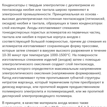
Конденсаторы с твердым электролитом с диэлектриком из
пентаоксида ниобия или тантала широко применяют в
электронной промышленности. Принципиальная их основа -
высокая диэлектрическая постоянная пентаоксидов (пятиокисей,
оксидов) ниобия и тантала, образующих в таких конденсаторах
слой изоляции. Аноды изготавливают спеканием
тонкодисперсных пористых агломератов из первичных частиц
тантала или ниобия в пористые корпуса анодов с
соответствующей большой поверхностью, причем до спекания из
агломератов изготавливают сохраняющие форму прессовки,
которые затем спекают в вакууме высокого разрежения в течение
10-30 минут при температуре 1000-1500°С. На поверхности
изготовленных спеканием изделий (анодов) затем с помощью
электролитического окисления создают слой пентаоксида,
толщина которого определяется максимальным напряжением
электролитического окисления (напряжением формирования).
Катод изготавливают путем пропитывания губчатой структуры
нитратом марганца, который термическим путем преобразуют в
диоксид марганца, или пропиткой жидким предшественником
полимерного электролита и полимеризацией, или же пропиткой
дисперсией электропроводящего полимера.
В принципе, в качестве материала анода можно также