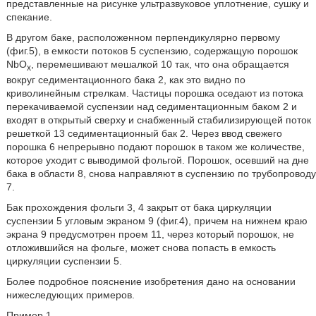
представленные на рисунке ультразвуковое уплотнение, сушку и
спекание.
В другом баке, расположенном перпендикулярно первому
(фиг.5), в емкости потоков 5 суспензию, содержащую порошок
NbO
, перемешивают мешалкой 10 так, что она обращается
x
вокруг седиментационного бака 2, как это видно по
криволинейным стрелкам. Частицы порошка оседают из потока
перекачиваемой суспензии над седиментационным баком 2 и
входят в открытый сверху и снабженный стабилизирующей поток
решеткой 13 седиментационный бак 2. Через ввод свежего
порошка 6 непрерывно подают порошок в таком же количестве,
которое уходит с выводимой фольгой. Порошок, осевший на дне
бака в области 8, снова направляют в суспензию по трубопроводу
7.
Бак прохождения фольги 3, 4 закрыт от бака циркуляции
суспензии 5 угловым экраном 9 (фиг.4), причем на нижнем краю
экрана 9 предусмотрен проем 11, через который порошок, не
отложившийся на фольге, может снова попасть в емкость
циркуляции суспензии 5.
Более подробное пояснение изобретения дано на основании
нижеследующих примеров.
Пример 1