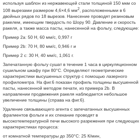
используя шаблон из нержавеющей стали толщиной 150 мкм со
2
108 вырезами размером 4,6×4,6 мм
, расположенными в 6
двойных рядов по 18 вырезов. Нанесение проводят резиновым
ракелем, имеющим твердость по Шору 90. Давление и скорость
ракеля, а также масса пасты, нанесенной на фольгу, следующие:
Пример 2а: 50 Н, 60 мм/с, 0,997 г
Пример 2b: 70 Н, 80 мм/с, 0,946 г и
Пример 2 с: 30 Н, 40 мм/с, 1,061 г.
Запечатанную фольгу сушат в течение 1 часа в циркуляционном
сушильном шкафу при 80°С. Определяют геометрические
характеристики высушенных структур с помощью лазерного
профилометра. На фиг.6 показан профиль толщины высушенной
пасты, нанесенной методом печати, из примера 2b. В
направлении продвижения ракеля наблюдается небольшое
увеличение толщины (справа на фиг.6).
Удаление связывающего агента с запечатанных высушенных
фрагментов фольги и их спекание проводят в
высокотемпературной печи высокого разрежения при следующих
характеристиках процесса:
от комнатной температуры до 350°С: 25 К/мин,