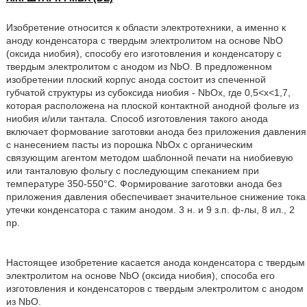
Изобретение относится к области электротехники, а именно к
аноду конденсатора с твердым электролитом на основе NbO
(оксида ниобия), способу его изготовления и конденсатору с
твердым электролитом с анодом из NbO. В предложенном
изобретении плоский корпус анода состоит из спеченной
губчатой структуры из субоксида ниобия - NbOx, где 0,5<х<1,7,
которая расположена на плоской контактной анодной фольге из
ниобия и/или тантала. Способ изготовления такого анода
включает формование заготовки анода без приложения давления
с нанесением пасты из порошка NbOx с органическим
связующим агентом методом шаблонной печати на ниобиевую
или танталовую фольгу с последующим спеканием при
температуре 350-550°C. Формирование заготовки анода без
приложения давления обеспечивает значительное снижение тока
утечки конденсатора с таким анодом. 3 н. и 9 з.п. ф-лы, 8 ил., 2
пр.
Настоящее изобретение касается анода конденсатора с твердым
электролитом на основе NbO (оксида ниобия), способа его
изготовления и конденсаторов с твердым электролитом с анодом
из NbO.