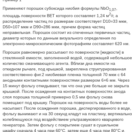
Применяют порошок субоксида ниобия формулы NbO
,
1,07
2
площадь поверхности BET которого составляет 1,24 м
/г, а
распределение частиц по размерам соответствует D10=33 мкм,
D50=107 мкм и D90=286 мкм, причем форма частиц
неправильная. Порошок состоит из спеченных первичных частиц,
диаметр которых по данным визуального определения по
электронно-микроскопическим фотографиям составляет 620 нм.
Порошок равномерно рассыпают по поверхности [жидкости] в
стеклянной емкости, заполненной водой, содержащей небольшое
количество смачивающего агента. Вблизи дна емкости на
откидном рычаге, под крышкой, закреплена структурированная
соответственно фиг.2 ниобиевая пленка толщиной 70 мкм с 64
анодными контактными поверхностями размером 6×6 мм. Через
15 минут фольгу откидывают, так что она уже больше не закрыта
крышкой. После осаждения на контактных поверхностях анода
слоя порошка толщиной примерно 0,5 мм фольгу снова
помещают под крышку. Порошок на поверхность воды более не
насыпают. После осаждения порошка, диспергированного в воде,
фольгу вынимают и на 30 секунд кладут на пластину, вертикально
колеблющуюся под воздействием ультразвукового кварцевого
генератора. Затем фольгу с покрытием сушат в сушильном
шкафу сначала 4 часа при 60°С, затем еще 4 часа при 80°С и,