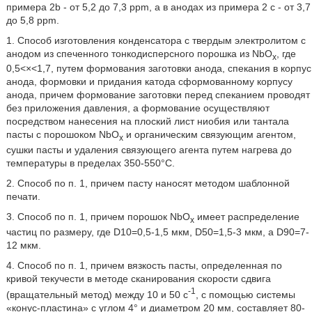
примера 2b - от 5,2 до 7,3 ppm, а в анодах из примера 2 с - от 3,7
до 5,8 ppm.
1. Способ изготовления конденсатора с твердым электролитом с
анодом из спеченного тонкодисперсного порошка из NbO
, где
x
0,5<×<1,7, путем формования заготовки анода, спекания в корпус
анода, формовки и придания катода сформованному корпусу
анода, причем формование заготовки перед спеканием проводят
без приложения давления, а формование осуществляют
посредством нанесения на плоский лист ниобия или тантала
пасты с порошоком NbO
и органическим связующим агентом,
x
сушки пасты и удаления связующего агента путем нагрева до
температуры в пределах 350-550°C.
2. Способ по п. 1, причем пасту наносят методом шаблонной
печати.
3. Способ по п. 1, причем порошок NbO
имеет распределение
x
частиц по размеру, где D10=0,5-1,5 мкм, D50=1,5-3 мкм, a D90=7-
12 мкм.
4. Способ по п. 1, причем вязкость пасты, определенная по
кривой текучести в методе сканирования скорости сдвига
-1
(вращательный метод) между 10 и 50 с
, с помощью системы
«конус-пластина» с углом 4° и диаметром 20 мм, составляет 80-