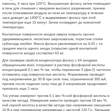
наконец, 4 часа при 120°С. Высушенную фольгу затем помещают
в печь для спекания с вакуумом высокого разрежения, причем
после откачивания воздуха из печи ее температуру в течение
часа доводят до 1400°С и выдерживают фольгу при этой
температуре еще 15 минут. Затем охлаждают до комнатной
температуры.
Контактные поверхности анодов сверху покрыты прочно
удерживающимся, несколько шероховатым, пористым слоем
субоксида ниобия. Масса фольги увеличивается на 4,03 г, т.е.
средняя масса одного анода (покрытия одной контактной
поверхности анода) составляет 63 мг.
Для проверки свойств конденсатора фольгу с 64 анодами,
обращенными вниз, погружают в раствор фосфорной кислоты
концентрацией 0,1 вес.% так, чтобы перемычки 3 (фиг.2) частично
оставались над поверхностью кислоты. Формование проводят
под напряжением до 30 В при силе тока, ограниченной 300 мА,
причем после падения силы тока до 0 напряжение продолжают
прилагать еще 2 часа.
Ток утечки измеряют против 0,1 вес.%-ной фосфорной кислоты в
качестве катода. Измерение емкости проводят против 18 вес.%-
ной серной кислоты в качестве катода при напряжении смещения
10 В и при переменном напряжении с частотой 120 Гц. Удельная