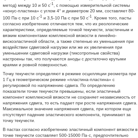
-1
метод) между 10 и 50 с
, с помощью измерительной системы
«конус-пластина» с углом 4° и диаметром 20 мм, составляет 80-
-1
-1
100 Па·с при 10 с
и 3,5-10 Па·с при 50 с
. Кроме того, пасты
согласно изобретению отличаются тем, что их реологические
характеристики, определяемые точкой текучести, эластичным и
вязким компонентами комплексной вязкости в линейно-
вискоэластичной области, а также степенью их уменьшения при
воздействии сдвиговой нагрузки или же их увеличения при
уменьшении сдвиговой нагрузки (тиксотропные свойства)
настроены так, что получаются аноды с достаточно крутыми
краями и ровной поверхностью.
Точку текучести определяют в режиме осцилляции реометра при
1 Гц в геометрическом режиме «пластина-пластина» с
регулировкой по напряжению сдвига. По определению
показатели точки текучести превышены, если эластичный
компонент комплексной вязкости не сохраняет независимость от
напряжения сдвига, то есть падает при росте напряжения сдвига.
Максимальное значение напряжения сдвига, при котором еще
отсутствует падение эластического компонента, принимают за
точку текучести.
В пастах согласно изобретению эластичный компонент вязкости в
точке текучести составляет 500-15000 Па·с, предпочтительно