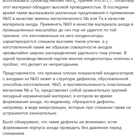
использовать субоксид ниобия NbO
, причем x=0,5-1,7, поскольку
x
этот материал обладает высокой проводимостью. В последнее
время также высказывали различные предложения о применении
NbO в качестве замены металлического Nb или Та в качестве
материала анода. Применять NbO в качестве материала анода в
промышленных масштабах до сих пор не удается по той
причине, что изготовленные из него конденсаторы
характеризуются слишком высоким током утечки, а у
изготовленной таким же образом совокупности анодов
чрезвычайно широко распределение удельного тока утечки. В
одной производственной партии многие конденсаторы склонны к
пробою, что делает их непригодными.
Представляется, что причина плохих показателей конденсаторов
с анодами из NbO лежит в структуре дефектов, обусловленной
способом изготовления: NbO, в противоположность пластичным
металлам Nb и Та, представляет собой сравнительно хрупкий
оксидный керамический материал, в котором во время
формования анода, по-видимому, образуются дефекты,
например, в виде микротрещин, которые при спекании также не
устраняются окончательно.
Было обнаружено, что такие дефекты не возникают, если
формование корпуса анода проводить без давления перед
спеканием.