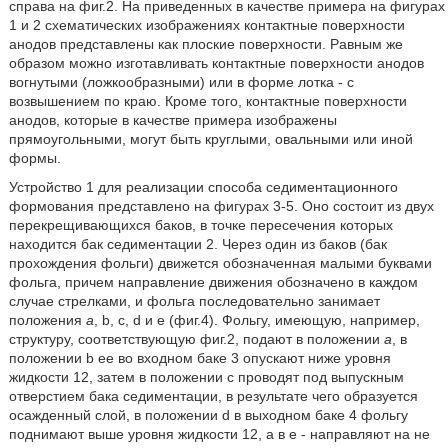
справа на фиг.2. На приведенных в качестве примера на фигурах
1 и 2 схематических изображениях контактные поверхности
анодов представлены как плоские поверхности. Равным же
образом можно изготавливать контактные поверхности анодов
вогнутыми (ложкообразными) или в форме лотка - с
возвышением по краю. Кроме того, контактные поверхности
анодов, которые в качестве примера изображены
прямоугольными, могут быть круглыми, овальными или иной
формы.
Устройство 1 для реализации способа седиментационного
формования представлено на фигурах 3-5. Оно состоит из двух
перекрещивающихся баков, в точке пересечения которых
находится бак седиментации 2. Через один из баков (бак
прохождения фольги) движется обозначенная малыми буквами
фольга, причем направление движения обозначено в каждом
случае стрелками, и фольга последовательно занимает
положения
a
, b, c, d и е (фиг.4). Фольгу, имеющую, например,
структуру, соответствующую фиг.2, подают в положении
а
, в
положении b ее во входном баке 3 опускают ниже уровня
жидкости 12, затем в положении с проводят под выпускным
отверстием бака седиментации, в результате чего образуется
осажденный слой, в положении d в выходном баке 4 фольгу
поднимают выше уровня жидкости 12, а в е - направляют на не