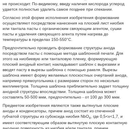
не происходит. По-видимому, ввиду наличия кислорода углерод
удается полностью удалить самое позднее при спекании.
Согласно этой форме исполнения изобретения формование
осуществляют посредством нанесения на плоский лист ниобия
или тантала пасты с органическим связующим агентом, сушки
пасты и удаления связующего агента путем нагрева до
температуры в пределах 150-550°С.
Предпочтительно проводить формование структуры анода
посредством пасты с помощью метода шаблонной печати. Для
этого на ниобиевую или танталовую пленку, формирующую
плоский анодный контакт, накладывают шаблон с вырезами и
вводят пасту в вырезы шаблона с помощью ракеля. Вырезы
шаблона имеют форму желаемых плоскостных очертаний анода,
например прямоугольника с размерами сторон по несколько
миллиметров. Толщина шаблона приблизительно задает толщину
анодной структуры впоследствии. Толщина шаблона может
составлять 50-500 мкм, предпочтительно - от 100 до 300 мкм.
Предметом изобретения являются также вытянутые плоские
аноды и конденсаторы, причем анод состоит из спеченной
губчатой структуры из субоксида ниобия NbO
, где 0,5<x<1,7, и
x
имеет соответствующим образом вытянутую плоскую контактную
анодную поверхность из ниобия и/или тантала, причем